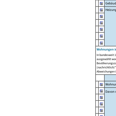
Gebäud
Heizun
Wohnungen i
In bundesweit 1
ausgewählt wor
Bevölkerungszah
(nachrichtlich)"
Abweichungen i
Wohnun
Davon 