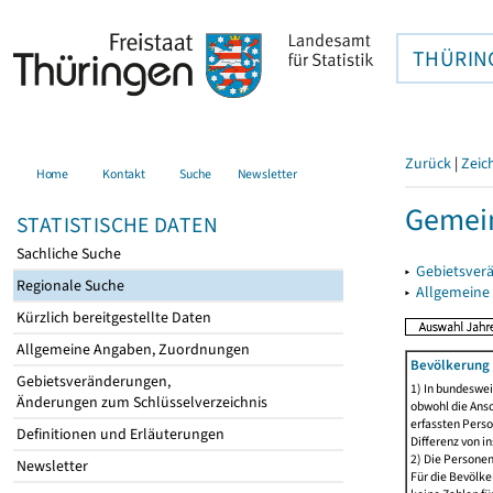
THÜRIN
Zurück
|
Zeic
Home
Kontakt
Suche
Newsletter
Gemei
STATISTISCHE DATEN
Sachliche Suche
▸
Gebietsver
Regionale Suche
▸
Allgemeine
Kürzlich bereitgestellte Daten
Allgemeine Angaben, Zuordnungen
Bevölkerung 
Gebietsveränderungen,
1) In bundeswei
Änderungen zum Schlüsselverzeichnis
obwohl die Ansc
erfassten Perso
Definitionen und Erläuterungen
Differenz von i
2) Die Persone
Newsletter
Für die Bevölke