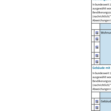
In bundesweit 1
ausgewählt wor
Bevölkerungszah
(nachrichtlich)"
Abweichungen i
Wohnun
Gebäude mit 
In bundesweit 1
ausgewählt wor
Bevölkerungszah
(nachrichtlich)"
Abweichungen i
Gebäud