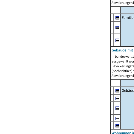
Abweichungen i
Famili
Gebäude mit
In bundesweit 1
ausgewählt wor
Bevölkerungszah
(nachrichtlich)"
Abweichungen i
Gebäud
Wohnungen i