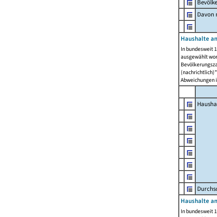
Bevölk
Davon m
Haushalte am
In bundesweit 1
ausgewählt wor
Bevölkerungszah
(nachrichtlich)"
Abweichungen i
Hausha
Durchsc
Haushalte am
In bundesweit 1