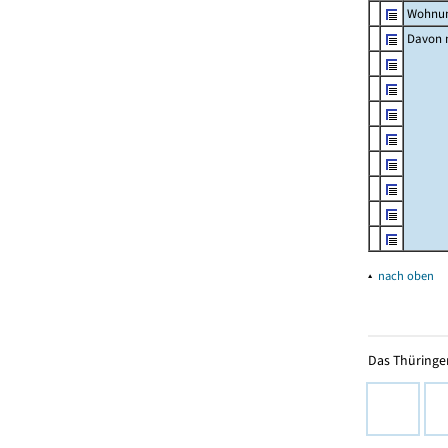
Wohnun
Davon m
▴
nach oben
Das Thüringer