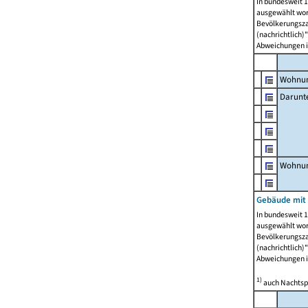
In bundesweit 1
ausgewählt wor
Bevölkerungszah
(nachrichtlich)"
Abweichungen i
Wohnun
Darunt
Wohnun
Gebäude mit
In bundesweit 1
ausgewählt wor
Bevölkerungszah
(nachrichtlich)"
Abweichungen i
1)
auch Nachtsp