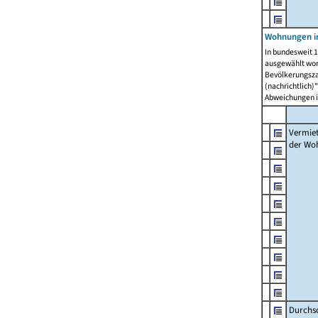
Wohnungen in
In bundesweit 1
ausgewählt wor
Bevölkerungszah
(nachrichtlich)"
Abweichungen i
Vermie
der Wo
Durchs