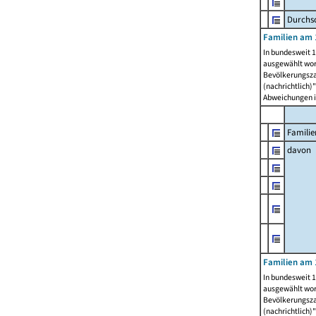
Durchsc
Familien am 
In bundesweit 1
ausgewählt wor
Bevölkerungszah
(nachrichtlich)"
Abweichungen i
Familie
davon
Familien am 
In bundesweit 1
ausgewählt wor
Bevölkerungszah
(nachrichtlich)"