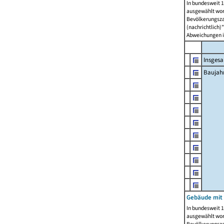
In bundesweit 1
ausgewählt wor
Bevölkerungszah
(nachrichtlich)"
Abweichungen i
Insges
Baujahr
Gebäude mit
In bundesweit 1
ausgewählt wor