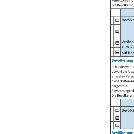
keine Zahlen f
Die Bevölkerung
Bevölk
Verände
zum 30.
auf Bas
Bevölkerung 
In bundesweit 1
obwohl die Ansc
erfassten Pers
dieser Differen
dargestellt.
Abweichungen i
Die Bevölkerung
Bevölk
Bevölkerung 