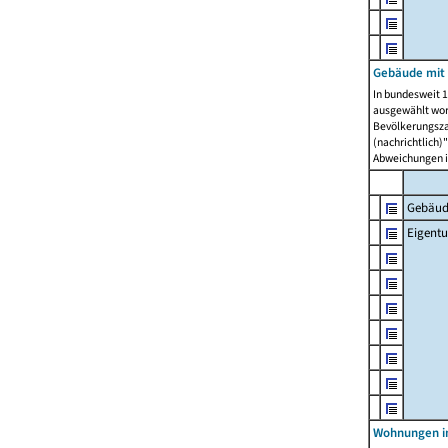
Gebäude mit
In bundesweit 1
ausgewählt wor
Bevölkerungszah
(nachrichtlich)"
Abweichungen i
Gebäud
Eigent
Wohnungen in