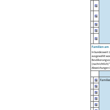
Familien am 
In bundesweit 1
ausgewählt wor
Bevölkerungszah
(nachrichtlich)"
Abweichungen i
Familie