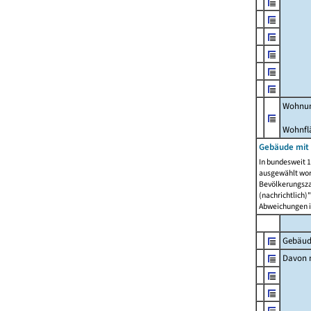
Wohnun
Wohnfl
Gebäude mit
In bundesweit 1
ausgewählt wor
Bevölkerungszah
(nachrichtlich)"
Abweichungen i
Gebäud
Davon m