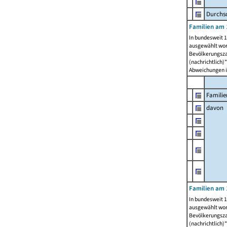
Durchsc
Familien am 
In bundesweit 1
ausgewählt wor
Bevölkerungszah
(nachrichtlich)"
Abweichungen i
Familie
davon
Familien am 
In bundesweit 1
ausgewählt wor
Bevölkerungszah
(nachrichtlich)"