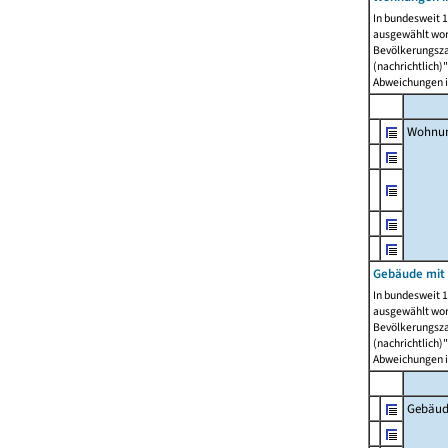
In bundesweit 1
ausgewählt wor
Bevölkerungszah
(nachrichtlich)"
Abweichungen i
Wohnun
Gebäude mit 
In bundesweit 1
ausgewählt wor
Bevölkerungszah
(nachrichtlich)"
Abweichungen i
Gebäud