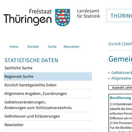
THÜRIN
Zurück
|
Zeic
Home
Kontakt
Suche
Newsletter
Gemei
STATISTISCHE DATEN
Sachliche Suche
▸
Gebietsver
Regionale Suche
▸
Allgemeine
Kürzlich bereitgestellte Daten
Allgemeine Angaben, Zuordnungen
Bevölkerung 
Gebietsveränderungen,
1) In bundeswei
Änderungen zum Schlüsselverzeichnis
obwohl die Ansc
erfassten Perso
Definitionen und Erläuterungen
Differenz von i
2) Die Persone
Newsletter
Für die Bevölke