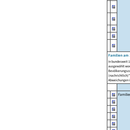
Familien am 
In bundesweit 1
ausgewählt wor
Bevölkerungszah
(nachrichtlich)"
Abweichungen i
Familie