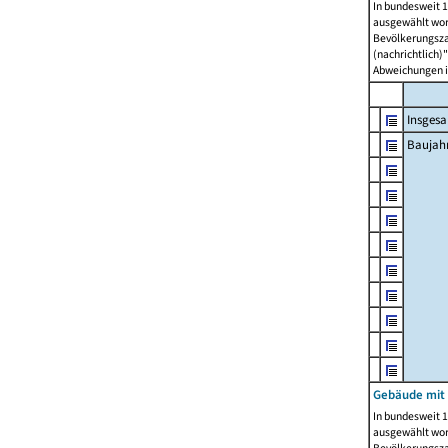
In bundesweit 1
ausgewählt wor
Bevölkerungszah
(nachrichtlich)"
Abweichungen i
Insges
Baujahr
Gebäude mit
In bundesweit 1
ausgewählt wor