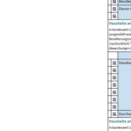
Bevölk
Davon m
Haushalte am
In bundesweit 1
ausgewählt wor
Bevölkerungszah
(nachrichtlich)"
Abweichungen i
Hausha
Durchsc
Haushalte am
In bundesweit 1