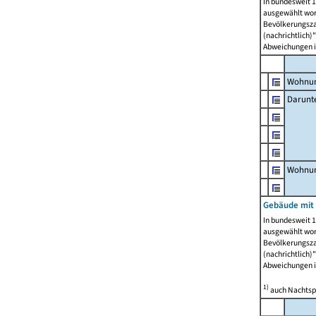
In bundesweit 1
ausgewählt wor
Bevölkerungszah
(nachrichtlich)"
Abweichungen i
Wohnun
Darunt
Wohnun
Gebäude mit
In bundesweit 1
ausgewählt wor
Bevölkerungszah
(nachrichtlich)"
Abweichungen i
1)
auch Nachtsp