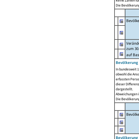
keine Zahlen f
Die Bevölkerung
Bevölk
Verände
zum 30.
auf Bas
Bevölkerung 
In bundesweit 1
obwohl die Ansc
erfassten Pers
dieser Differen
dargestellt.
Abweichungen i
Die Bevölkerung
Bevölk
Bevölkerung 