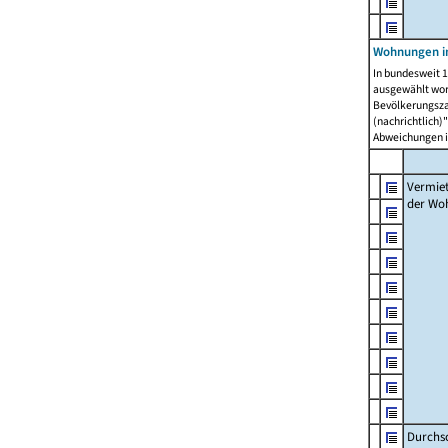
Wohnungen in
In bundesweit 1
ausgewählt wor
Bevölkerungszah
(nachrichtlich)"
Abweichungen i
Vermie
der Wo
Durchs