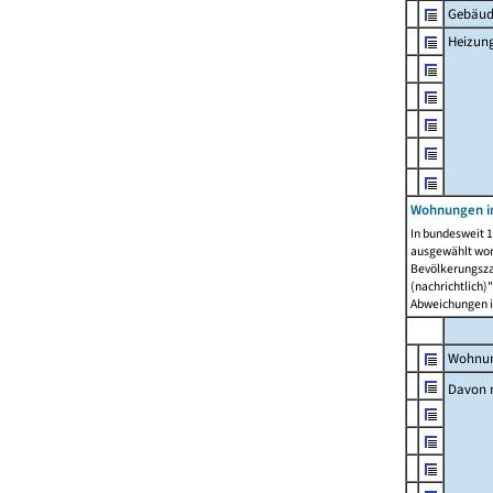
Gebäud
Heizun
Wohnungen i
In bundesweit 1
ausgewählt wor
Bevölkerungszah
(nachrichtlich)"
Abweichungen i
Wohnun
Davon 