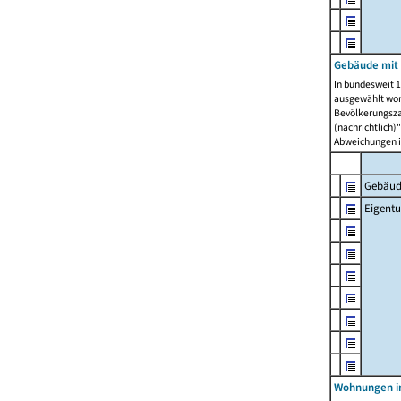
Gebäude mit
In bundesweit 1
ausgewählt wor
Bevölkerungszah
(nachrichtlich)"
Abweichungen i
Gebäud
Eigent
Wohnungen in