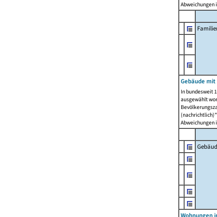
Abweichungen i
Famili
Gebäude mit
In bundesweit 1
ausgewählt wor
Bevölkerungszah
(nachrichtlich)"
Abweichungen i
Gebäud
Wohnungen i