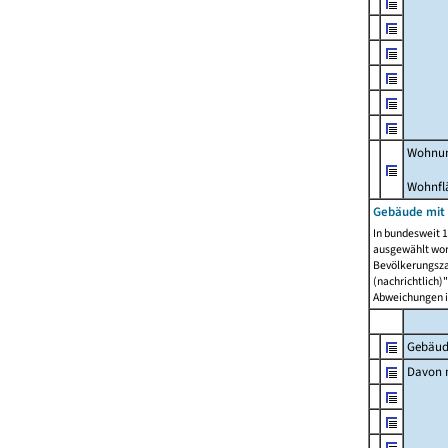
Wohnun
Wohnfl
Gebäude mit
In bundesweit 1
ausgewählt wor
Bevölkerungszah
(nachrichtlich)"
Abweichungen i
Gebäud
Davon m