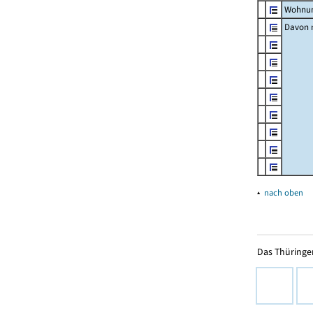
Wohnun
Davon m
▴
nach oben
Das Thüringer