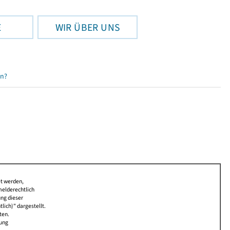
E
WIR ÜBER UNS
en?
et werden,
melderechtlich
ung dieser
lich)" dargestellt.
ten.
bung