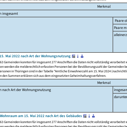
Merkmal
n insgesamt
Paare o
Paare mi
alleinerz
15. Mai 2022 nach Art der Wohnungsnutzung
63 Gemeinden konnten für insgesamt 277 Anschriften die Daten nicht vollständig verarbeitet
ten werden die melderechtlich erfassten Personen bei der Bevölkerungszahl der Gemeinden be
rsonen in Thüringen sind in der Tabelle "Amtliche Einwohnerzahl am 15. Mai 2024 (nachrichtli
n den Summen erklären sich aus dem eingesetzten Geheimhaltungsverfahren.
Merkmal
en nach Art der Wohnungsnutzung
insgesa
darunte
 Wohnraum am 15. Mai 2022 nach Art des Gebäudes
63 Gemeinden konnten für insgesamt 277 Anschriften die Daten nicht vollständig verarbeitet
ten werden die melderechtlich erfassten Personen bei der Bevölkerungszahl der Gemeinden be