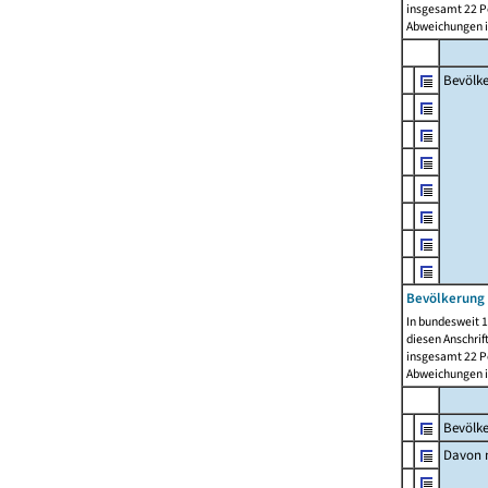
insgesamt 22 Pe
Abweichungen i
Bevölk
Bevölkerung 
In bundesweit 1
diesen Anschrif
insgesamt 22 Pe
Abweichungen i
Bevölk
Davon m