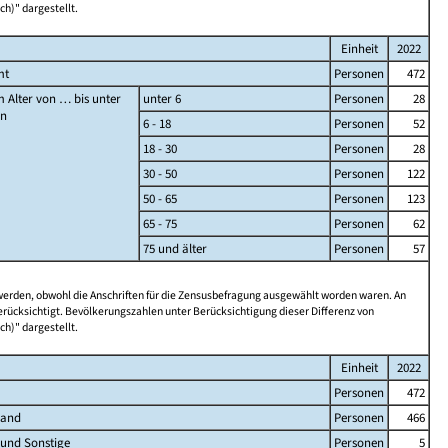
ch)" dargestellt.
Einheit
2022
mt
Personen
472
 Alter von … bis unter
unter 6
Personen
28
en
6 - 18
Personen
52
18 - 30
Personen
28
30 - 50
Personen
122
50 - 65
Personen
123
65 - 75
Personen
62
75 und älter
Personen
57
 werden, obwohl die Anschriften für die Zensusbefragung ausgewählt worden waren. An
rücksichtigt. Bevölkerungszahlen unter Berücksichtigung dieser Differenz von
ch)" dargestellt.
Einheit
2022
Personen
472
land
Personen
466
 und Sonstige
Personen
5