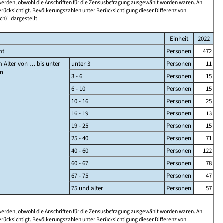
 werden, obwohl die Anschriften für die Zensusbefragung ausgewählt worden waren. An
rücksichtigt. Bevölkerungszahlen unter Berücksichtigung dieser Differenz von
ch)" dargestellt.
Einheit
2022
mt
Personen
472
 Alter von … bis unter
unter 3
Personen
11
en
3 - 6
Personen
15
6 - 10
Personen
15
10 - 16
Personen
25
16 - 19
Personen
13
19 - 25
Personen
15
25 - 40
Personen
71
40 - 60
Personen
122
60 - 67
Personen
78
67 - 75
Personen
47
75 und älter
Personen
57
 werden, obwohl die Anschriften für die Zensusbefragung ausgewählt worden waren. An
rücksichtigt. Bevölkerungszahlen unter Berücksichtigung dieser Differenz von