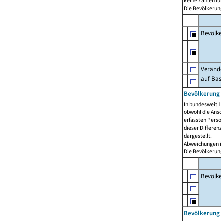
keine Zahlen f
Die Bevölkerung
Bevölk
Verände
auf Bas
Bevölkerung 
In bundesweit 1
obwohl die Ansc
erfassten Pers
dieser Differen
dargestellt.
Abweichungen i
Die Bevölkerung
Bevölk
Bevölkerung 