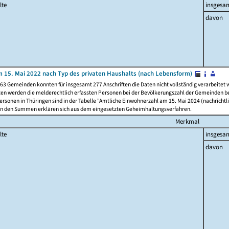
lte
insgesa
davon
 15. Mai 2022 nach Typ des privaten Haushalts (nach Lebensform)
63 Gemeinden konnten für insgesamt 277 Anschriften die Daten nicht vollständig verarbeitet
ten werden die melderechtlich erfassten Personen bei der Bevölkerungszahl der Gemeinden be
rsonen in Thüringen sind in der Tabelle "Amtliche Einwohnerzahl am 15. Mai 2024 (nachrichtli
n den Summen erklären sich aus dem eingesetzten Geheimhaltungsverfahren.
Merkmal
lte
insgesa
davon