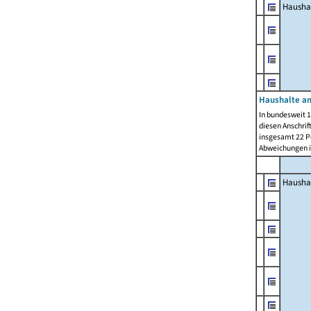
Hausha
Haushalte am
In bundesweit 1
diesen Anschrif
insgesamt 22 Pe
Abweichungen i
Hausha