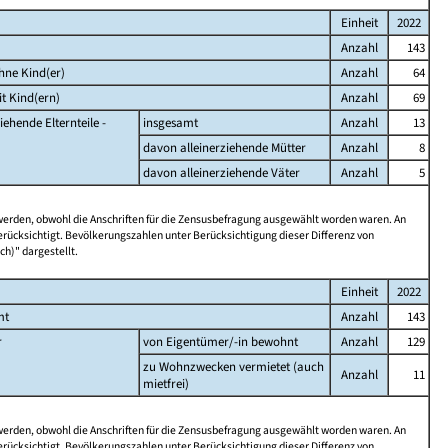
Einheit
2022
Anzahl
143
hne Kind(er)
Anzahl
64
t Kind(ern)
Anzahl
69
iehende Elternteile -
insgesamt
Anzahl
13
davon alleinerziehende Mütter
Anzahl
8
davon alleinerziehende Väter
Anzahl
5
 werden, obwohl die Anschriften für die Zensusbefragung ausgewählt worden waren. An
rücksichtigt. Bevölkerungszahlen unter Berücksichtigung dieser Differenz von
ch)" dargestellt.
Einheit
2022
mt
Anzahl
143
r
von Eigentümer/-in bewohnt
Anzahl
129
zu Wohnzwecken vermietet (auch
Anzahl
11
mietfrei)
 werden, obwohl die Anschriften für die Zensusbefragung ausgewählt worden waren. An
rücksichtigt. Bevölkerungszahlen unter Berücksichtigung dieser Differenz von