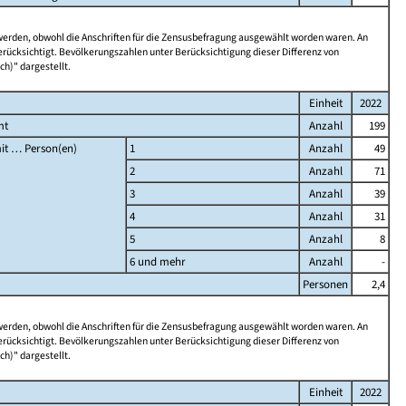
 werden, obwohl die Anschriften für die Zensusbefragung ausgewählt worden waren. An
rücksichtigt. Bevölkerungszahlen unter Berücksichtigung dieser Differenz von
ch)" dargestellt.
Einheit
2022
mt
Anzahl
199
it … Person(en)
1
Anzahl
49
2
Anzahl
71
3
Anzahl
39
4
Anzahl
31
5
Anzahl
8
6 und mehr
Anzahl
-
Personen
2,4
 werden, obwohl die Anschriften für die Zensusbefragung ausgewählt worden waren. An
rücksichtigt. Bevölkerungszahlen unter Berücksichtigung dieser Differenz von
ch)" dargestellt.
Einheit
2022