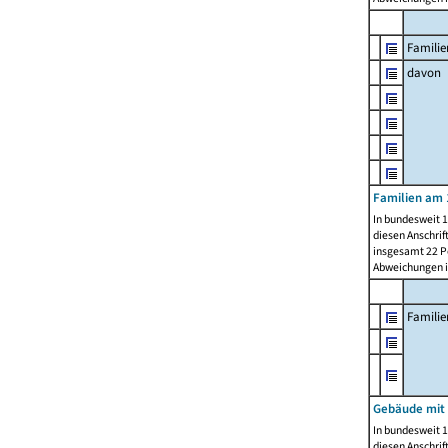
Familie
davon
Familien am 
In bundesweit 1
diesen Anschrif
insgesamt 22 Pe
Abweichungen i
Famili
Gebäude mit
In bundesweit 1
diesen Anschrif