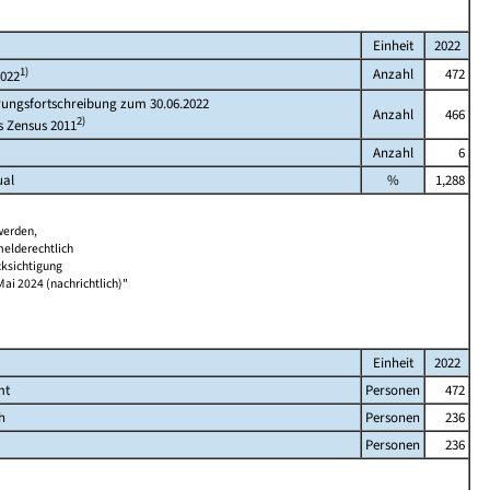
Einheit
2022
1)
Anzahl
472
2022
rungsfortschreibung zum 30.06.2022
Anzahl
466
2)
s Zensus 2011
Anzahl
6
ual
%
1,288
werden,
melderechtlich
cksichtigung
Mai 2024 (nachrichtlich)"
Einheit
2022
mt
Personen
472
h
Personen
236
Personen
236