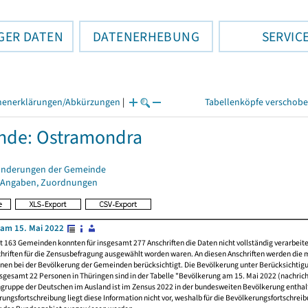
GER DATEN
DATENERHEBUNG
SERVIC
henerklärungen/Abkürzungen
|
Tabellenköpfe verschob
nde: Ostramondra
änderungen der Gemeinde
 Angaben, Zuordnungen
am 15. Mai 2022
t 163 Gemeinden konnten für insgesamt 277 Anschriften die Daten nicht vollständig verarbeit
hriften für die Zensusbefragung ausgewählt worden waren. An diesen Anschriften werden die 
nen bei der Bevölkerung der Gemeinden berücksichtigt. Die Bevölkerung unter Berücksichtig
nsgesamt 22 Personen in Thüringen sind in der Tabelle "Bevölkerung am 15. Mai 2022 (nachricht
ngruppe der Deutschen im Ausland ist im Zensus 2022 in der bundesweiten Bevölkerung enthal
rungsfortschreibung liegt diese Information nicht vor, weshalb für die Bevölkerungsfortschrei