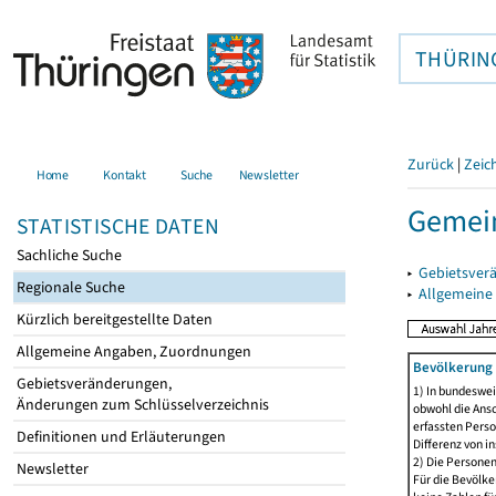
THÜRIN
Zurück
|
Zeic
Home
Kontakt
Suche
Newsletter
Gemei
STATISTISCHE DATEN
Sachliche Suche
▸
Gebietsver
Regionale Suche
▸
Allgemeine
Kürzlich bereitgestellte Daten
Allgemeine Angaben, Zuordnungen
Bevölkerung 
Gebietsveränderungen,
1) In bundeswei
Änderungen zum Schlüsselverzeichnis
obwohl die Ansc
erfassten Perso
Definitionen und Erläuterungen
Differenz von i
2) Die Persone
Newsletter
Für die Bevölke