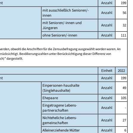
mt
Anzahl
199
mit ausschließlich Senioren/-
Anzahl
56
innen
mit Senioren/-innen und
Anzahl
32
Jüngeren
ohne Senioren/-innen
Anzahl
111
 werden, obwohl die Anschriften für die Zensusbefragung ausgewählt worden waren. An
rücksichtigt. Bevölkerungszahlen unter Berücksichtigung dieser Differenz von
ch)" dargestellt.
Einheit
2022
mt
Anzahl
199
Einpersonen-haushalte
Anzahl
49
(Singlehaushalte)
Ehepaare
Anzahl
105
Eingetragene Lebens-
Anzahl
-
partnerschaften
Nichteheliche Lebens-
Anzahl
27
gemeinschaften
Alleinerziehende Mütter
Anzahl
6