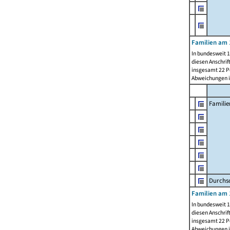
Familien am 
In bundesweit 1
diesen Anschrif
insgesamt 22 Pe
Abweichungen i
Familie
Durchsc
Familien am 
In bundesweit 1
diesen Anschrif
insgesamt 22 Pe
Abweichungen i