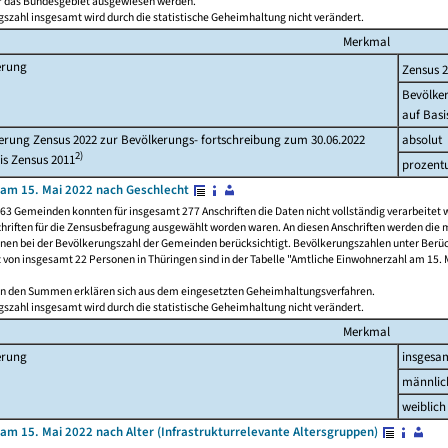
ür das Bundesgebiet ausgewiesen werden.
szahl insgesamt wird durch die statistische Geheimhaltung nicht verändert.
Merkmal
erung
Zensus 
Bevölke
auf Basi
rung Zensus 2022 zur Bevölkerungs- fortschreibung zum 30.06.2022
absolut
2)
is Zensus 2011
prozent
am 15. Mai 2022 nach Geschlecht
63 Gemeinden konnten für insgesamt 277 Anschriften die Daten nicht vollständig verarbeitet 
hriften für die Zensusbefragung ausgewählt worden waren. An diesen Anschriften werden die 
onen bei der Bevölkerungszahl der Gemeinden berücksichtigt. Bevölkerungszahlen unter Berü
z von insgesamt 22 Personen in Thüringen sind in der Tabelle "Amtliche Einwohnerzahl am 15. 
n den Summen erklären sich aus dem eingesetzten Geheimhaltungsverfahren.
szahl insgesamt wird durch die statistische Geheimhaltung nicht verändert.
Merkmal
erung
insgesa
männlic
weiblich
am 15. Mai 2022 nach Alter (Infrastrukturrelevante Altersgruppen)