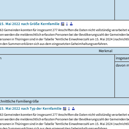
15. Mai 2022 nach Größe Kernfamilie
63 Gemeinden konnten für insgesamt 277 Anschriften die Daten nicht vollständig verarbeitet
ten werden die melderechtlich erfassten Personen bei der Bevölkerungszahl der Gemeinden be
rsonen in Thüringen sind in der Tabelle "Amtliche Einwohnerzahl am 15. Mai 2024 (nachrichtli
n den Summen erklären sich aus dem eingesetzten Geheimhaltungsverfahren.
Merkmal
n
insgesa
davon m
hnittliche Familiengröße
15. Mai 2022 nach Typ der Kernfamilie
63 Gemeinden konnten für insgesamt 277 Anschriften die Daten nicht vollständig verarbeitet
ten werden die melderechtlich erfassten Personen bei der Bevölkerungszahl der Gemeinden be
rsonen in Thüringen sind in der Tabelle "Amtliche Einwohnerzahl am 15. Mai 2024 (nachrichtli
n den Summen erklären sich aus dem eingesetzten Geheimhaltungsverfahren.