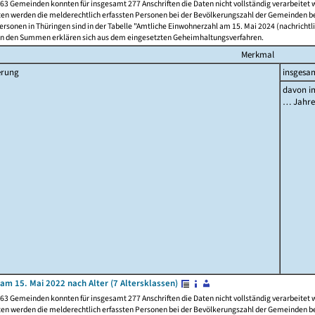
63 Gemeinden konnten für insgesamt 277 Anschriften die Daten nicht vollständig verarbeitet
ten werden die melderechtlich erfassten Personen bei der Bevölkerungszahl der Gemeinden be
rsonen in Thüringen sind in der Tabelle "Amtliche Einwohnerzahl am 15. Mai 2024 (nachrichtli
n den Summen erklären sich aus dem eingesetzten Geheimhaltungsverfahren.
Merkmal
erung
insgesa
davon im
… Jahr
am 15. Mai 2022 nach Alter (7 Altersklassen)
63 Gemeinden konnten für insgesamt 277 Anschriften die Daten nicht vollständig verarbeitet
ten werden die melderechtlich erfassten Personen bei der Bevölkerungszahl der Gemeinden be