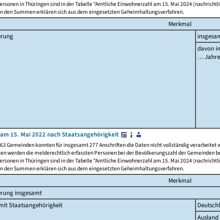
rsonen in Thüringen sind in der Tabelle "Amtliche Einwohnerzahl am 15. Mai 2024 (nachrichtli
n den Summen erklären sich aus dem eingesetzten Geheimhaltungsverfahren.
Merkmal
erung
insgesa
davon im
… Jahr
am 15. Mai 2022 nach Staatsangehörigkeit
63 Gemeinden konnten für insgesamt 277 Anschriften die Daten nicht vollständig verarbeitet
ten werden die melderechtlich erfassten Personen bei der Bevölkerungszahl der Gemeinden be
rsonen in Thüringen sind in der Tabelle "Amtliche Einwohnerzahl am 15. Mai 2024 (nachrichtli
n den Summen erklären sich aus dem eingesetzten Geheimhaltungsverfahren.
Merkmal
erung insgesamt
it Staatsangehörigkeit
Deutsch
Ausland