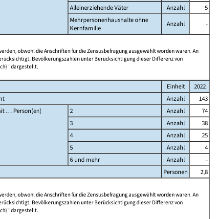
Alleinerziehende Väter
Anzahl
5
Mehrpersonenhaushalte ohne
Anzahl
-
Kernfamilie
 werden, obwohl die Anschriften für die Zensusbefragung ausgewählt worden waren. An
rücksichtigt. Bevölkerungszahlen unter Berücksichtigung dieser Differenz von
ch)" dargestellt.
Einheit
2022
mt
Anzahl
143
it … Person(en)
2
Anzahl
74
3
Anzahl
38
4
Anzahl
25
5
Anzahl
4
6 und mehr
Anzahl
-
Personen
2,8
 werden, obwohl die Anschriften für die Zensusbefragung ausgewählt worden waren. An
rücksichtigt. Bevölkerungszahlen unter Berücksichtigung dieser Differenz von
ch)" dargestellt.