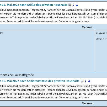
 15. Mai 2022 nach Größe des privaten Haushalts
63 Gemeinden konnten für insgesamt 277 Anschriften die Daten nicht vollständig verarbeitet
ten werden die melderechtlich erfassten Personen bei der Bevölkerungszahl der Gemeinden be
rsonen in Thüringen sind in der Tabelle "Amtliche Einwohnerzahl am 15. Mai 2024 (nachrichtli
n den Summen erklären sich aus dem eingesetzten Geheimhaltungsverfahren.
Merkmal
lte
insgesa
davon m
hnittliche Haushaltsgröße
 15. Mai 2022 nach Seniorenstatus des privaten Haushalts
63 Gemeinden konnten für insgesamt 277 Anschriften die Daten nicht vollständig verarbeitet
ten werden die melderechtlich erfassten Personen bei der Bevölkerungszahl der Gemeinden be
rsonen in Thüringen sind in der Tabelle "Amtliche Einwohnerzahl am 15. Mai 2024 (nachrichtli
n den Summen erklären sich aus dem eingesetzten Geheimhaltungsverfahren.
Merkmal