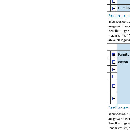
Durchsc
Familien am 
In bundesweit 1
ausgewählt wor
Bevölkerungszah
(nachrichtlich)"
Abweichungen i
Familie
davon
Familien am 
In bundesweit 1
ausgewählt wor
Bevölkerungszah
(nachrichtlich)"