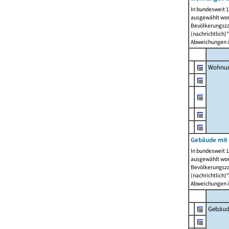
In bundesweit 1
ausgewählt wor
Bevölkerungszah
(nachrichtlich)"
Abweichungen i
Wohnun
Gebäude mit 
In bundesweit 1
ausgewählt wor
Bevölkerungszah
(nachrichtlich)"
Abweichungen i
Gebäud