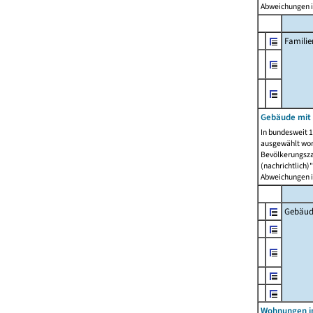
Abweichungen i
Famili
Gebäude mit
In bundesweit 1
ausgewählt wor
Bevölkerungszah
(nachrichtlich)"
Abweichungen i
Gebäud
Wohnungen i