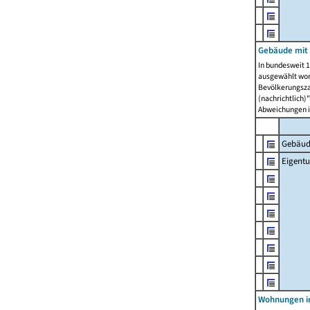
Gebäude mit
In bundesweit 1
ausgewählt wor
Bevölkerungszah
(nachrichtlich)"
Abweichungen i
Gebäud
Eigent
Wohnungen in