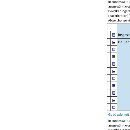
In bundesweit 1
ausgewählt wor
Bevölkerungszah
(nachrichtlich)"
Abweichungen i
Insges
Baujahr
Gebäude mit
In bundesweit 1
ausgewählt wor