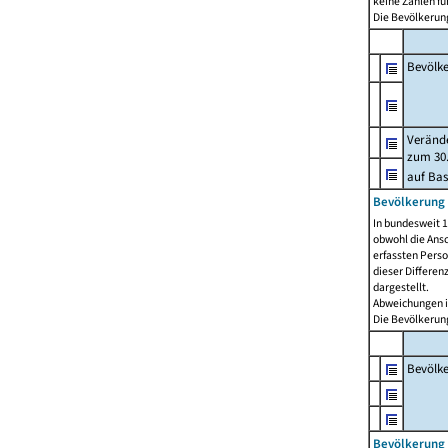
keine Zahlen f
Die Bevölkerung
Bevölk
Verände
zum 30.
auf Bas
Bevölkerung 
In bundesweit 1
obwohl die Ansc
erfassten Pers
dieser Differen
dargestellt.
Abweichungen i
Die Bevölkerung
Bevölk
Bevölkerung 