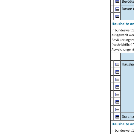
Bevölk
Davon m
Haushalte am
In bundesweit 1
ausgewählt wor
Bevölkerungszah
(nachrichtlich)"
Abweichungen i
Hausha
Durchsc
Haushalte am
In bundesweit 1