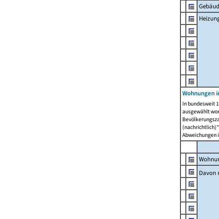
Gebäud
Heizun
Wohnungen i
In bundesweit 1
ausgewählt wor
Bevölkerungszah
(nachrichtlich)"
Abweichungen i
Wohnun
Davon 