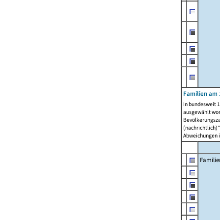
Familien am 
In bundesweit 1
ausgewählt wor
Bevölkerungszah
(nachrichtlich)"
Abweichungen i
Familie