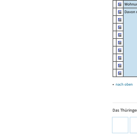
Wohnun
Davon m
▴
nach oben
Das Thüringer