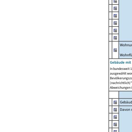
Wohnun
Wohnfl
Gebäude mit
In bundesweit 1
ausgewählt wor
Bevölkerungszah
(nachrichtlich)"
Abweichungen i
Gebäud
Davon m