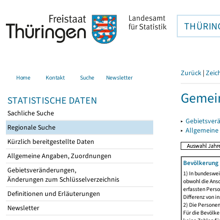
THÜRIN
Zurück
|
Zeic
Home
Kontakt
Suche
Newsletter
Gemein
STATISTISCHE DATEN
Sachliche Suche
▸
Gebietsver
Regionale Suche
▸
Allgemeine
Kürzlich bereitgestellte Daten
Allgemeine Angaben, Zuordnungen
Bevölkerung 
Gebietsveränderungen,
1) In bundeswei
Änderungen zum Schlüsselverzeichnis
obwohl die Ansc
erfassten Perso
Definitionen und Erläuterungen
Differenz von i
2) Die Persone
Newsletter
Für die Bevölke