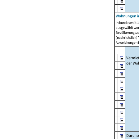
Wohnungen in
In bundesweit 1
ausgewählt wor
Bevölkerungszah
(nachrichtlich)"
Abweichungen i
Vermie
der Wo
Durchs