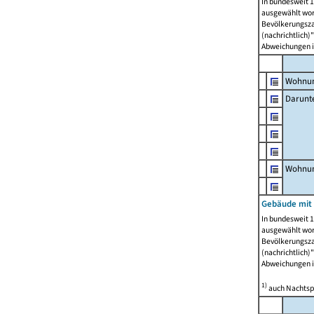
In bundesweit 1
ausgewählt wor
Bevölkerungszah
(nachrichtlich)"
Abweichungen i
Wohnun
Darunt
Wohnun
Gebäude mit
In bundesweit 1
ausgewählt wor
Bevölkerungszah
(nachrichtlich)"
Abweichungen i
1)
auch Nachtsp