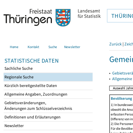
THÜRIN
Zurück
|
Zeic
Home
Kontakt
Suche
Newsletter
Gemei
STATISTISCHE DATEN
Sachliche Suche
▸
Gebietsver
Regionale Suche
▸
Allgemeine
Kürzlich bereitgestellte Daten
Allgemeine Angaben, Zuordnungen
Bevölkerung 
Gebietsveränderungen,
1) In bundeswei
Änderungen zum Schlüsselverzeichnis
obwohl die Ansc
erfassten Perso
Definitionen und Erläuterungen
Differenz von i
2) Die Persone
Newsletter
Für die Bevölke