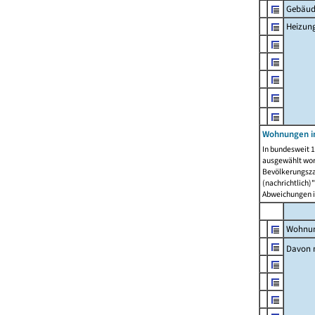
Gebäud
Heizun
Wohnungen i
In bundesweit 1
ausgewählt wor
Bevölkerungszah
(nachrichtlich)"
Abweichungen i
Wohnun
Davon 