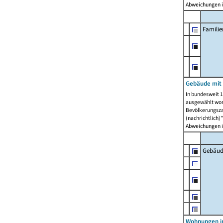
Abweichungen i
Famili
Gebäude mit
In bundesweit 1
ausgewählt wor
Bevölkerungszah
(nachrichtlich)"
Abweichungen i
Gebäud
Wohnungen i