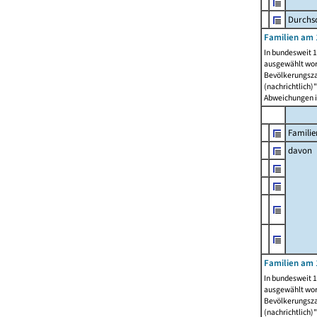
Durchsc
Familien am 
In bundesweit 1
ausgewählt wor
Bevölkerungszah
(nachrichtlich)"
Abweichungen i
Familie
davon
Familien am 
In bundesweit 1
ausgewählt wor
Bevölkerungszah
(nachrichtlich)"