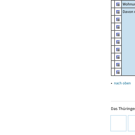
Wohnun
Davon m
▴
nach oben
Das Thüringer