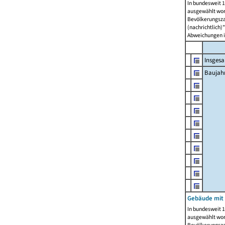
In bundesweit 1
ausgewählt wor
Bevölkerungszah
(nachrichtlich)"
Abweichungen i
Insges
Baujahr
Gebäude mit
In bundesweit 1
ausgewählt wor