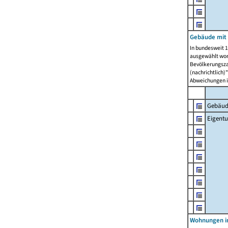
Gebäude mit
In bundesweit 1
ausgewählt wor
Bevölkerungszah
(nachrichtlich)"
Abweichungen i
Gebäud
Eigent
Wohnungen in