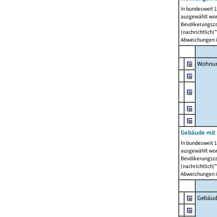
In bundesweit 1
ausgewählt wor
Bevölkerungszah
(nachrichtlich)"
Abweichungen i
Wohnun
Gebäude mit 
In bundesweit 1
ausgewählt wor
Bevölkerungszah
(nachrichtlich)"
Abweichungen i
Gebäud