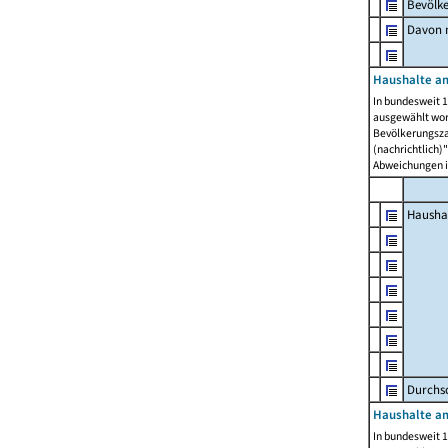
Bevölk
Davon m
Haushalte am
In bundesweit 1
ausgewählt wor
Bevölkerungszah
(nachrichtlich)"
Abweichungen i
Hausha
Durchsc
Haushalte am
In bundesweit 1