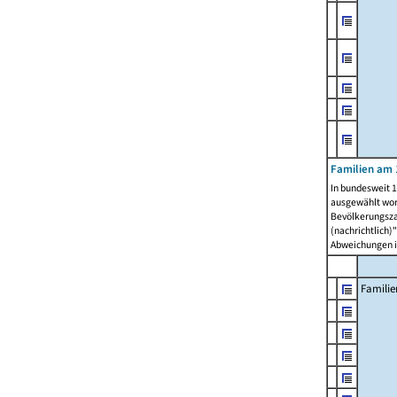
Familien am 
In bundesweit 1
ausgewählt wor
Bevölkerungszah
(nachrichtlich)"
Abweichungen i
Familie