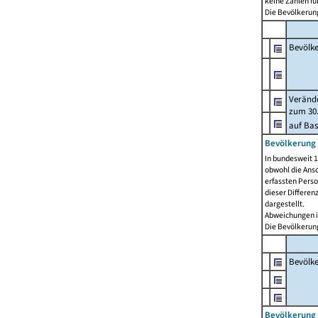
keine Zahlen f
Die Bevölkerung
Bevölk
Verände
zum 30.
auf Bas
Bevölkerung 
In bundesweit 1
obwohl die Ansc
erfassten Pers
dieser Differen
dargestellt.
Abweichungen i
Die Bevölkerung
Bevölk
Bevölkerung 