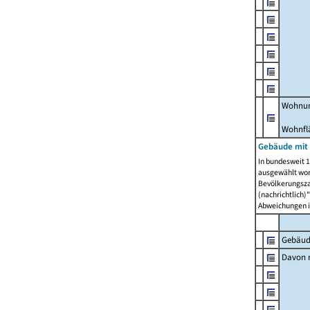
Wohnun
Wohnfl
Gebäude mit
In bundesweit 1
ausgewählt wor
Bevölkerungszah
(nachrichtlich)"
Abweichungen i
Gebäud
Davon m