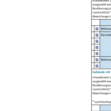
In bundesweit 1
ausgewählt wor
Bevölkerungszah
(nachrichtlich)"
Abweichungen i
Wohnun
Darunt
Wohnun
Gebäude mit
In bundesweit 1
ausgewählt wor
Bevölkerungszah
(nachrichtlich)"
Abweichungen i
1)
auch Nachtsp