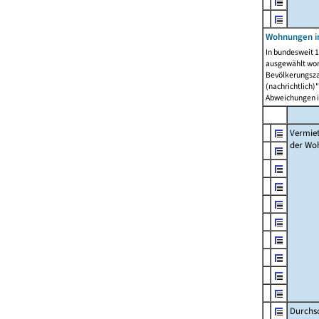
Wohnungen in
In bundesweit 1
ausgewählt wor
Bevölkerungszah
(nachrichtlich)"
Abweichungen i
Vermie
der Wo
Durchs