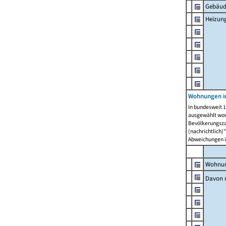
Gebäud
Heizun
Wohnungen i
In bundesweit 1
ausgewählt wor
Bevölkerungszah
(nachrichtlich)"
Abweichungen i
Wohnun
Davon 