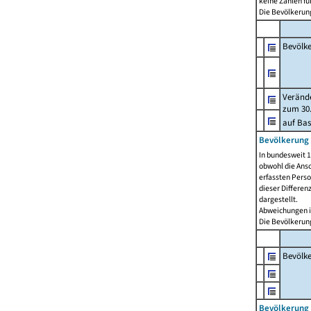
keine Zahlen f
Die Bevölkerung
Bevölk
Verände
zum 30.
auf Bas
Bevölkerung 
In bundesweit 1
obwohl die Ansc
erfassten Pers
dieser Differen
dargestellt.
Abweichungen i
Die Bevölkerung
Bevölk
Bevölkerung 