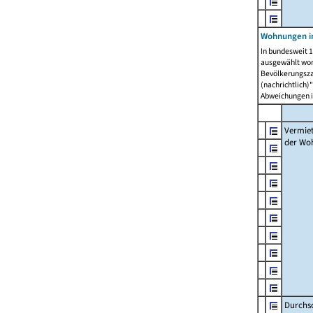
Wohnungen in
In bundesweit 1
ausgewählt wor
Bevölkerungszah
(nachrichtlich)"
Abweichungen i
Vermie
der Wo
Durchs