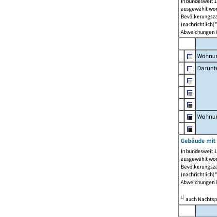
In bundesweit 1
ausgewählt wor
Bevölkerungszah
(nachrichtlich)"
Abweichungen i
Wohnun
Darunt
Wohnun
Gebäude mit
In bundesweit 1
ausgewählt wor
Bevölkerungszah
(nachrichtlich)"
Abweichungen i
1)
auch Nachtsp