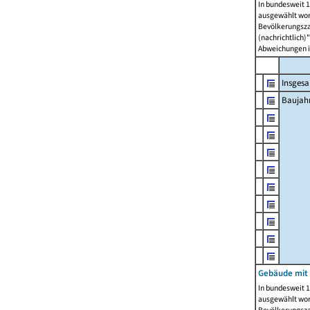
In bundesweit 1
ausgewählt wor
Bevölkerungszah
(nachrichtlich)"
Abweichungen i
Insges
Baujahr
Gebäude mit
In bundesweit 1
ausgewählt wor