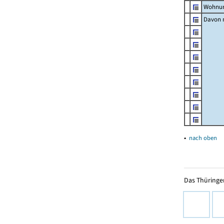
Wohnun
Davon m
▴
nach oben
Das Thüringer