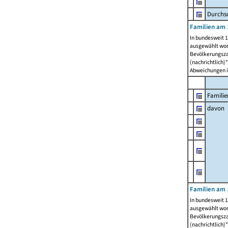
Durchsc
Familien am 
In bundesweit 1
ausgewählt wor
Bevölkerungszah
(nachrichtlich)"
Abweichungen i
Familie
davon
Familien am 
In bundesweit 1
ausgewählt wor
Bevölkerungszah
(nachrichtlich)"