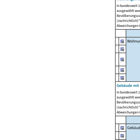
In bundesweit 1
ausgewählt wor
Bevölkerungszah
(nachrichtlich)"
Abweichungen i
Wohnun
Gebäude mit 
In bundesweit 1
ausgewählt wor
Bevölkerungszah
(nachrichtlich)"
Abweichungen i
Gebäud