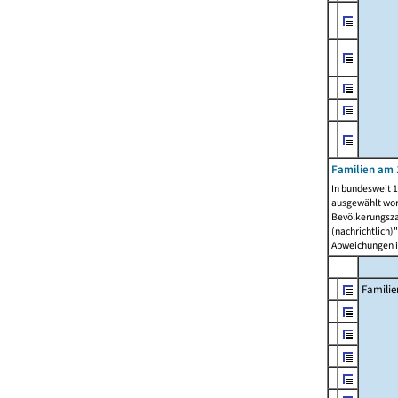
Familien am 
In bundesweit 1
ausgewählt wor
Bevölkerungszah
(nachrichtlich)"
Abweichungen i
Familie