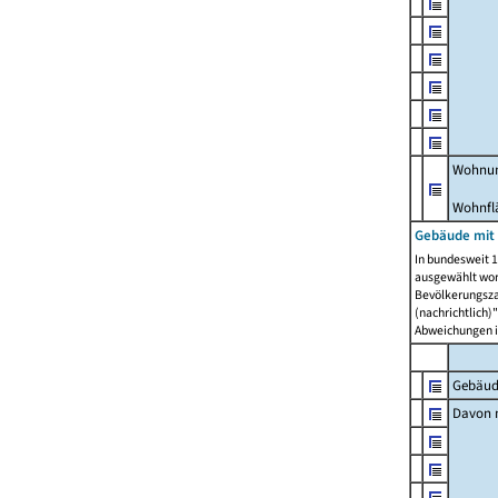
Wohnun
Wohnfl
Gebäude mit
In bundesweit 1
ausgewählt wor
Bevölkerungszah
(nachrichtlich)"
Abweichungen i
Gebäud
Davon m