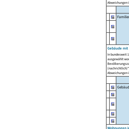
Abweichungen i
Famili
Gebäude mit
In bundesweit 1
ausgewählt wor
Bevölkerungszah
(nachrichtlich)"
Abweichungen i
Gebäud
Wohnungen i