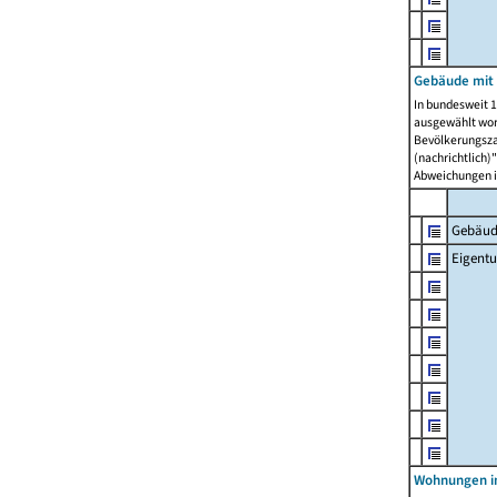
Gebäude mit
In bundesweit 1
ausgewählt wor
Bevölkerungszah
(nachrichtlich)"
Abweichungen i
Gebäud
Eigent
Wohnungen in