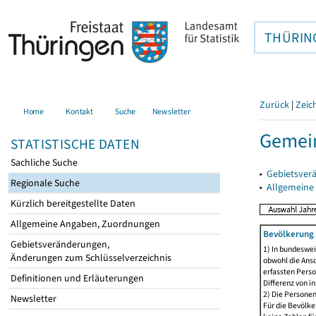
THÜRIN
Zurück
|
Zeic
Home
Kontakt
Suche
Newsletter
Gemei
STATISTISCHE DATEN
Sachliche Suche
▸
Gebietsver
Regionale Suche
▸
Allgemeine
Kürzlich bereitgestellte Daten
Allgemeine Angaben, Zuordnungen
Bevölkerung 
Gebietsveränderungen,
1) In bundeswei
Änderungen zum Schlüsselverzeichnis
obwohl die Ansc
erfassten Perso
Definitionen und Erläuterungen
Differenz von i
2) Die Persone
Newsletter
Für die Bevölke