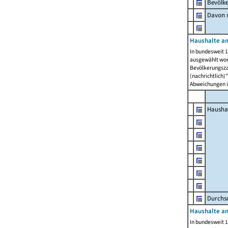
Bevölk
Davon m
Haushalte am
In bundesweit 1
ausgewählt wor
Bevölkerungszah
(nachrichtlich)"
Abweichungen i
Hausha
Durchsc
Haushalte am
In bundesweit 1