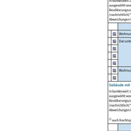
In bundesweit 1
ausgewählt wor
Bevölkerungszah
(nachrichtlich)"
Abweichungen i
Wohnun
Darunt
Wohnun
Gebäude mit
In bundesweit 1
ausgewählt wor
Bevölkerungszah
(nachrichtlich)"
Abweichungen i
1)
auch Nachtsp