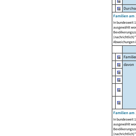
Durchsc
Familien am 
In bundesweit 1
ausgewählt wor
Bevölkerungszah
(nachrichtlich)"
Abweichungen i
Familie
davon
Familien am 
In bundesweit 1
ausgewählt wor
Bevölkerungszah
(nachrichtlich)"