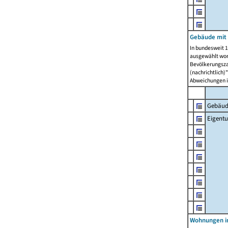
Gebäude mit
In bundesweit 1
ausgewählt wor
Bevölkerungszah
(nachrichtlich)"
Abweichungen i
Gebäud
Eigent
Wohnungen in