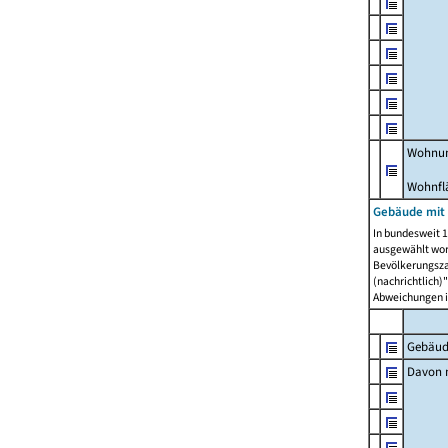
Wohnun
Wohnfl
Gebäude mit
In bundesweit 1
ausgewählt wor
Bevölkerungszah
(nachrichtlich)"
Abweichungen i
Gebäud
Davon m