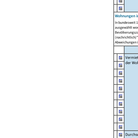
Wohnungen in
In bundesweit 1
ausgewählt wor
Bevölkerungszah
(nachrichtlich)"
Abweichungen i
Vermie
der Wo
Durchs