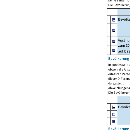
keine Zahlen f
Die Bevölkerung
Bevölk
Verände
zum 30.
auf Bas
Bevölkerung 
In bundesweit 1
obwohl die Ansc
erfassten Pers
dieser Differen
dargestellt.
Abweichungen i
Die Bevölkerung
Bevölk
Bevölkerung 