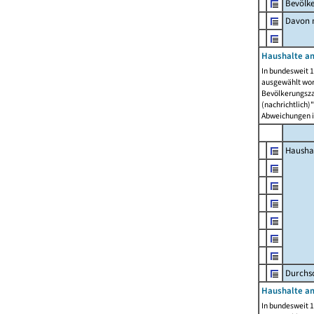
Bevölk
Davon m
Haushalte am
In bundesweit 1
ausgewählt wor
Bevölkerungszah
(nachrichtlich)"
Abweichungen i
Hausha
Durchsc
Haushalte am
In bundesweit 1