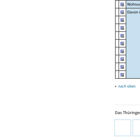
Wohnun
Davon m
▴
nach oben
Das Thüringer