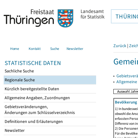
THÜRIN
Zurück
|
Zeic
Home
Kontakt
Suche
Newsletter
Gemein
STATISTISCHE DATEN
Sachliche Suche
▸
Gebietsver
Regionale Suche
▸
Allgemeine
Kürzlich bereitgestellte Daten
Allgemeine Angaben, Zuordnungen
Bevölkerung 
Gebietsveränderungen,
1) In bundeswei
Änderungen zum Schlüsselverzeichnis
obwohl die Ansc
erfassten Perso
Definitionen und Erläuterungen
Differenz von i
2) Die Persone
Newsletter
Für die Bevölke