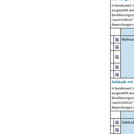
In bundesweit 1
ausgewählt wor
Bevölkerungszah
(nachrichtlich)"
Abweichungen i
Wohnun
Gebäude mit 
In bundesweit 1
ausgewählt wor
Bevölkerungszah
(nachrichtlich)"
Abweichungen i
Gebäud