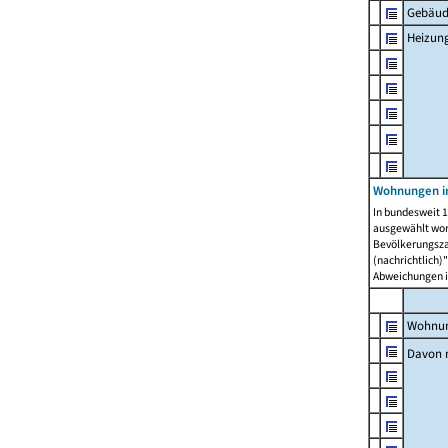
Gebäud
Heizun
Wohnungen i
In bundesweit 1
ausgewählt wor
Bevölkerungszah
(nachrichtlich)"
Abweichungen i
Wohnun
Davon 