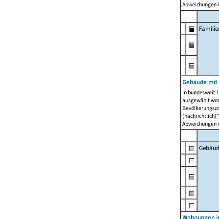
Abweichungen i
Famili
Gebäude mit
In bundesweit 1
ausgewählt wor
Bevölkerungszah
(nachrichtlich)"
Abweichungen i
Gebäud
Wohnungen i