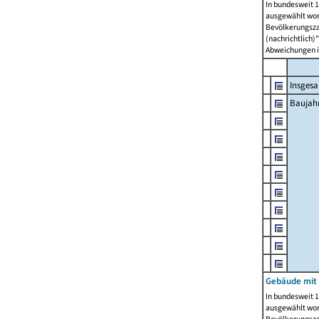
In bundesweit 1
ausgewählt wor
Bevölkerungszah
(nachrichtlich)"
Abweichungen i
Insges
Baujahr
Gebäude mit
In bundesweit 1
ausgewählt wor