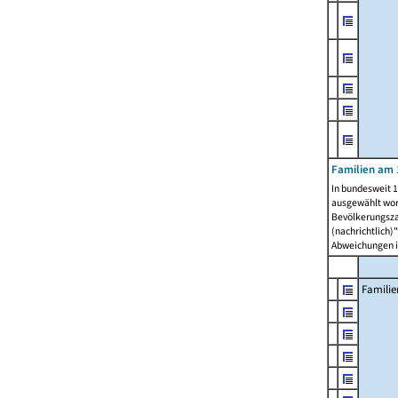
Familien am 
In bundesweit 1
ausgewählt wor
Bevölkerungszah
(nachrichtlich)"
Abweichungen i
Familie