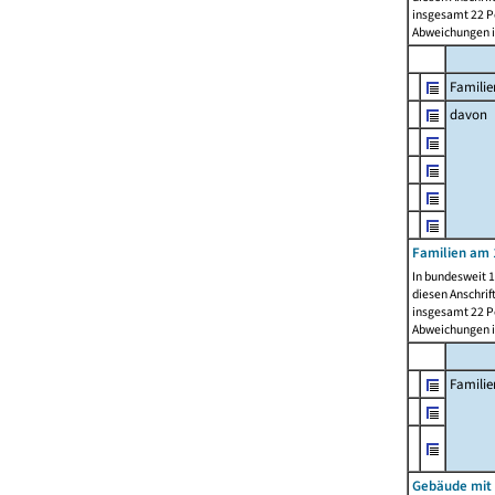
insgesamt 22 Pe
Abweichungen i
Familie
davon
Familien am 
In bundesweit 1
diesen Anschrif
insgesamt 22 Pe
Abweichungen i
Famili
Gebäude mit