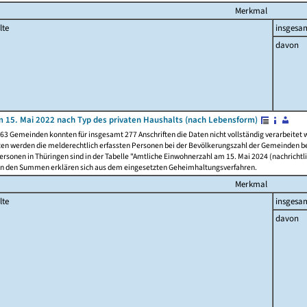
Merkmal
lte
insgesa
davon
 15. Mai 2022 nach Typ des privaten Haushalts (nach Lebensform)
63 Gemeinden konnten für insgesamt 277 Anschriften die Daten nicht vollständig verarbeitet
ten werden die melderechtlich erfassten Personen bei der Bevölkerungszahl der Gemeinden be
rsonen in Thüringen sind in der Tabelle "Amtliche Einwohnerzahl am 15. Mai 2024 (nachrichtli
n den Summen erklären sich aus dem eingesetzten Geheimhaltungsverfahren.
Merkmal
lte
insgesa
davon