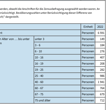
 werden, obwohl die Anschriften für die Zensusbefragung ausgewählt worden waren. An
rücksichtigt. Bevölkerungszahlen unter Berücksichtigung dieser Differenz von
ch)" dargestellt.
Einheit
2022
mt
Personen
6 591
 Alter von … bis unter
unter 3
Personen
149
en
3 - 6
Personen
184
6 - 10
Personen
276
10 - 16
Personen
407
16 - 19
Personen
208
19 - 25
Personen
282
25 - 40
Personen
986
40 - 60
Personen
1 941
60 - 67
Personen
764
67 - 75
Personen
679
75 und älter
Personen
712