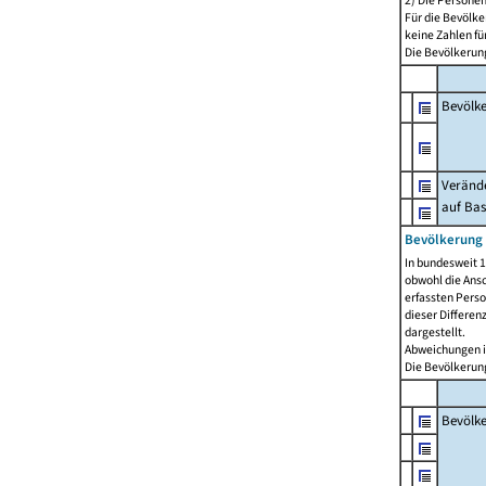
2) Die Persone
Für die Bevölke
keine Zahlen f
Die Bevölkerung
Bevölk
Verände
auf Bas
Bevölkerung 
In bundesweit 1
obwohl die Ansc
erfassten Pers
dieser Differen
dargestellt.
Abweichungen i
Die Bevölkerung
Bevölk