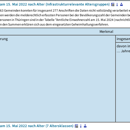
am 15. Mai 2022 nach Alter (Infrastrukturrelevante Altersgruppen)
63 Gemeinden konnten für insgesamt 277 Anschriften die Daten nicht vollständig verarbeitet
ten werden die melderechtlich erfassten Personen bei der Bevölkerungszahl der Gemeinden be
rsonen in Thüringen sind in der Tabelle "Amtliche Einwohnerzahl am 15. Mai 2024 (nachrichtli
n den Summen erklären sich aus dem eingesetzten Geheimhaltungsverfahren.
Merkmal
erung
insgesa
davon im
… Jahr
am 15. Mai 2022 nach Alter (7 Altersklassen)