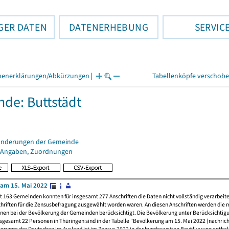
GER DATEN
DATENERHEBUNG
SERVIC
henerklärungen/Abkürzungen
|
Tabellenköpfe verschob
de: Buttstädt
änderungen der Gemeinde
 Angaben, Zuordnungen
am 15. Mai 2022
t 163 Gemeinden konnten für insgesamt 277 Anschriften die Daten nicht vollständig verarbeit
hriften für die Zensusbefragung ausgewählt worden waren. An diesen Anschriften werden die 
nen bei der Bevölkerung der Gemeinden berücksichtigt. Die Bevölkerung unter Berücksichtig
nsgesamt 22 Personen in Thüringen sind in der Tabelle "Bevölkerung am 15. Mai 2022 (nachricht