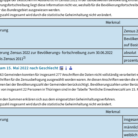
ngruppe der Deutschen im Ausland ist im Zensus 2022 in der bundesweiten Bevölkerung enthal
rungsfortschreibung liegt diese Information nicht vor, weshalb für die Bevölkerungsfortschrei
ür das Bundesgebiet ausgewiesen werden.
szahl insgesamt wird durch die statistische Geheimhaltung nicht verändert.
Merkmal
erung
Zensus 
Bevölke
auf Basi
rung Zensus 2022 zur Bevölkerungs- fortschreibung zum 30.06.2022
absolut
2)
is Zensus 2011
prozent
am 15. Mai 2022 nach Geschlecht
63 Gemeinden konnten für insgesamt 277 Anschriften die Daten nicht vollständig verarbeitet 
hriften für die Zensusbefragung ausgewählt worden waren. An diesen Anschriften werden die 
onen bei der Bevölkerungszahl der Gemeinden berücksichtigt. Bevölkerungszahlen unter Berü
z von insgesamt 22 Personen in Thüringen sind in der Tabelle "Amtliche Einwohnerzahl am 15. 
n den Summen erklären sich aus dem eingesetzten Geheimhaltungsverfahren.
szahl insgesamt wird durch die statistische Geheimhaltung nicht verändert.
Merkmal
erung
insgesa
männlic
weiblich