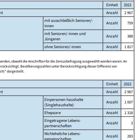
Einheit
2022
mt
Anzahl
2 967
mit ausschließlich Senioren/-
Anzahl
759
innen
mit Senioren/-innen und
Anzahl
388
Jüngeren
ohne Senioren/-innen
Anzahl
1 817
 werden, obwohl die Anschriften für die Zensusbefragung ausgewählt worden waren. An
rücksichtigt. Bevölkerungszahlen unter Berücksichtigung dieser Differenz von
ch)" dargestellt.
Einheit
2022
mt
Anzahl
2 967
Einpersonen-haushalte
Anzahl
1 007
(Singlehaushalte)
Ehepaare
Anzahl
1 318
Eingetragene Lebens-
Anzahl
3
partnerschaften
Nichteheliche Lebens-
Anzahl
283
gemeinschaften