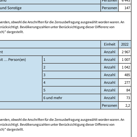
land
Personen
6 443
 und Sonstige
Personen
147
 werden, obwohl die Anschriften für die Zensusbefragung ausgewählt worden waren. An
rücksichtigt. Bevölkerungszahlen unter Berücksichtigung dieser Differenz von
ch)" dargestellt.
Einheit
2022
mt
Anzahl
2 967
it … Person(en)
1
Anzahl
1 007
2
Anzahl
1 042
3
Anzahl
485
4
Anzahl
277
5
Anzahl
84
6 und mehr
Anzahl
73
Personen
2,2
 werden, obwohl die Anschriften für die Zensusbefragung ausgewählt worden waren. An
rücksichtigt. Bevölkerungszahlen unter Berücksichtigung dieser Differenz von
ch)" dargestellt.