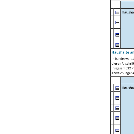
Hausha
Haushalte am
In bundesweit 1
diesen Anschrif
insgesamt 22 Pe
Abweichungen i
Hausha