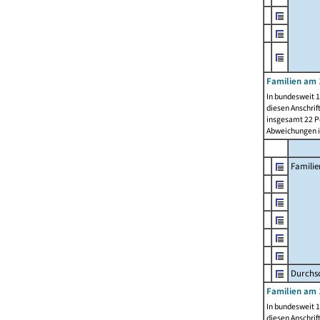
Familien am 
In bundesweit 1
diesen Anschrif
insgesamt 22 Pe
Abweichungen i
Familie
Durchsc
Familien am 
In bundesweit 1
diesen Anschrif