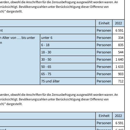
 werden, obwohl die Anschriften für die Zensusbefragung ausgewählt worden waren. An
rücksichtigt. Bevölkerungszahlen unter Berücksichtigung dieser Differenz von
ch)" dargestellt.
Einheit
2022
mt
Personen
6 591
 Alter von … bis unter
unter 6
Personen
334
en
6 - 18
Personen
835
18 - 30
Personen
544
30 - 50
Personen
1 640
50 - 65
Personen
1 633
65 - 75
Personen
903
75 und älter
Personen
712
 werden, obwohl die Anschriften für die Zensusbefragung ausgewählt worden waren. An
rücksichtigt. Bevölkerungszahlen unter Berücksichtigung dieser Differenz von
ch)" dargestellt.
Einheit
2022
Personen
6 591