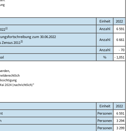
ten.
bung
Einheit
2022
1)
Anzahl
6 591
2022
rungsfortschreibung zum 30.06.2022
Anzahl
6 661
2)
s Zensus 2011
Anzahl
- 70
ual
%
- 1,051
werden,
melderechtlich
cksichtigung
Mai 2024 (nachrichtlich)"
Einheit
2022
mt
Personen
6 591
h
Personen
3 294
Personen
3 299