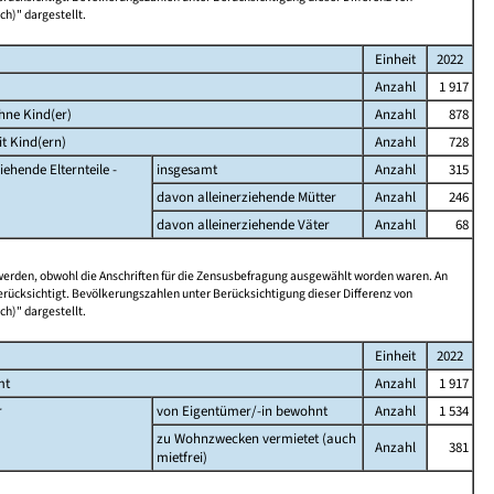
ch)" dargestellt.
Einheit
2022
Anzahl
1 917
hne Kind(er)
Anzahl
878
t Kind(ern)
Anzahl
728
iehende Elternteile -
insgesamt
Anzahl
315
davon alleinerziehende Mütter
Anzahl
246
davon alleinerziehende Väter
Anzahl
68
 werden, obwohl die Anschriften für die Zensusbefragung ausgewählt worden waren. An
rücksichtigt. Bevölkerungszahlen unter Berücksichtigung dieser Differenz von
ch)" dargestellt.
Einheit
2022
mt
Anzahl
1 917
r
von Eigentümer/-in bewohnt
Anzahl
1 534
zu Wohnzwecken vermietet (auch
Anzahl
381
mietfrei)