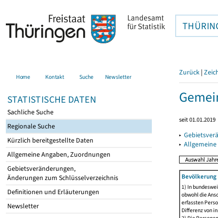
THÜRIN
Zurück
|
Zeic
Home
Kontakt
Suche
Newsletter
Gemein
STATISTISCHE DATEN
Sachliche Suche
seit 01.01.2019
Regionale Suche
▸
Gebietsver
Kürzlich bereitgestellte Daten
▸
Allgemeine
Allgemeine Angaben, Zuordnungen
Gebietsveränderungen,
Bevölkerung 
Änderungen zum Schlüsselverzeichnis
1) In bundeswei
Definitionen und Erläuterungen
obwohl die Ansc
erfassten Perso
Newsletter
Differenz von i