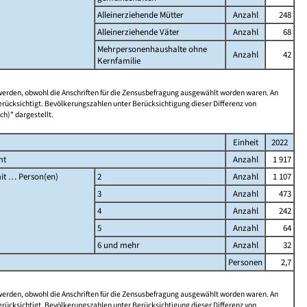
Alleinerziehende Mütter
Anzahl
248
Alleinerziehende Väter
Anzahl
68
Mehrpersonenhaushalte ohne
Anzahl
42
Kernfamilie
 werden, obwohl die Anschriften für die Zensusbefragung ausgewählt worden waren. An
rücksichtigt. Bevölkerungszahlen unter Berücksichtigung dieser Differenz von
ch)" dargestellt.
Einheit
2022
mt
Anzahl
1 917
it … Person(en)
2
Anzahl
1 107
3
Anzahl
473
4
Anzahl
242
5
Anzahl
64
6 und mehr
Anzahl
32
Personen
2,7
 werden, obwohl die Anschriften für die Zensusbefragung ausgewählt worden waren. An
rücksichtigt. Bevölkerungszahlen unter Berücksichtigung dieser Differenz von