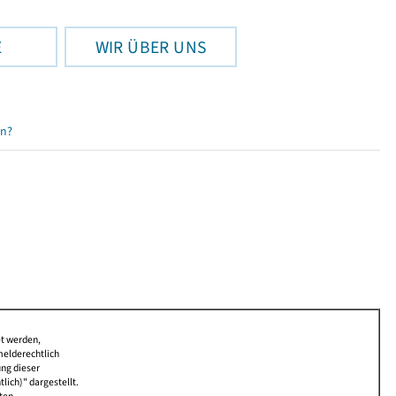
E
WIR ÜBER UNS
en?
et werden,
melderechtlich
ung dieser
lich)" dargestellt.