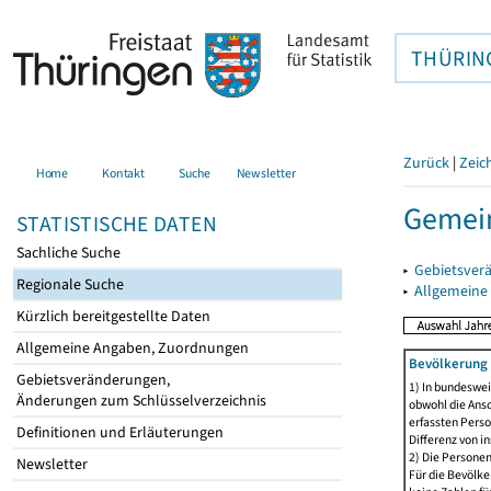
THÜRIN
Zurück
|
Zeic
Home
Kontakt
Suche
Newsletter
Gemein
STATISTISCHE DATEN
Sachliche Suche
▸
Gebietsver
Regionale Suche
▸
Allgemeine
Kürzlich bereitgestellte Daten
Allgemeine Angaben, Zuordnungen
Bevölkerung 
Gebietsveränderungen,
1) In bundeswei
Änderungen zum Schlüsselverzeichnis
obwohl die Ansc
erfassten Perso
Definitionen und Erläuterungen
Differenz von i
2) Die Persone
Newsletter
Für die Bevölke