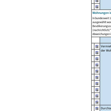
Wohnungen in
In bundesweit 1
ausgewählt wor
Bevölkerungszah
(nachrichtlich)"
Abweichungen i
Vermie
der Wo
Durchs