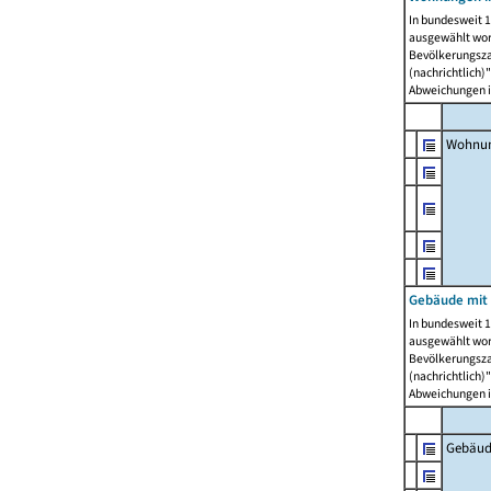
In bundesweit 1
ausgewählt wor
Bevölkerungszah
(nachrichtlich)"
Abweichungen i
Wohnun
Gebäude mit 
In bundesweit 1
ausgewählt wor
Bevölkerungszah
(nachrichtlich)"
Abweichungen i
Gebäud