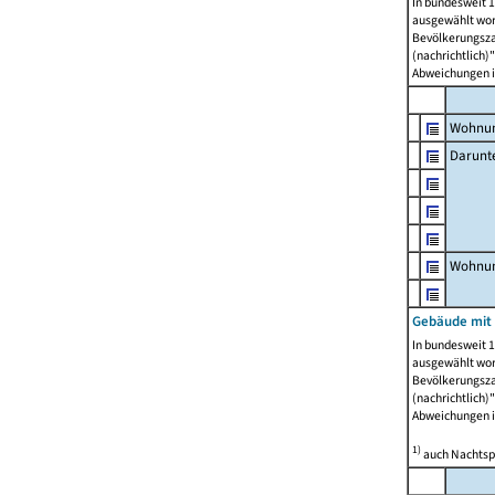
In bundesweit 1
ausgewählt wor
Bevölkerungszah
(nachrichtlich)"
Abweichungen i
Wohnun
Darunt
Wohnun
Gebäude mit
In bundesweit 1
ausgewählt wor
Bevölkerungszah
(nachrichtlich)"
Abweichungen i
1)
auch Nachtsp