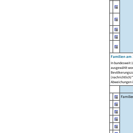
Familien am 
In bundesweit 1
ausgewählt wor
Bevölkerungszah
(nachrichtlich)"
Abweichungen i
Familie