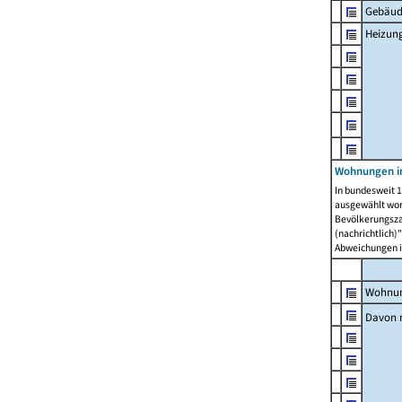
Gebäud
Heizun
Wohnungen i
In bundesweit 1
ausgewählt wor
Bevölkerungszah
(nachrichtlich)"
Abweichungen i
Wohnun
Davon 