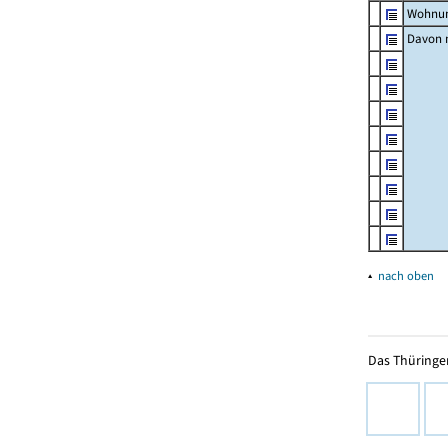
Wohnun
Davon m
▴
nach oben
Das Thüringer