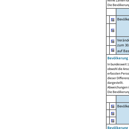
keine Zahlen f
Die Bevölkerung
Bevölk
Verände
zum 30.
auf Bas
Bevölkerung 
In bundesweit 1
obwohl die Ansc
erfassten Pers
dieser Differen
dargestellt.
Abweichungen i
Die Bevölkerung
Bevölk
Bevölkerung 