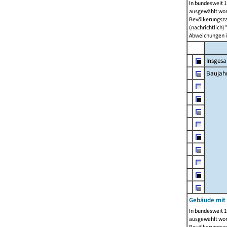
In bundesweit 1
ausgewählt wor
Bevölkerungszah
(nachrichtlich)"
Abweichungen i
Insges
Baujahr
Gebäude mit
In bundesweit 1
ausgewählt wor