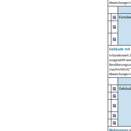
Abweichungen i
Famili
Gebäude mit
In bundesweit 1
ausgewählt wor
Bevölkerungszah
(nachrichtlich)"
Abweichungen i
Gebäud
Wohnungen i