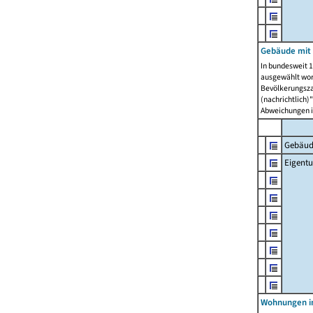
Gebäude mit
In bundesweit 1
ausgewählt wor
Bevölkerungszah
(nachrichtlich)"
Abweichungen i
Gebäud
Eigent
Wohnungen in