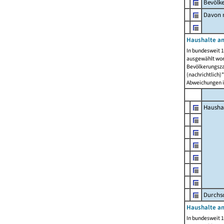
Bevölk
Davon m
Haushalte am
In bundesweit 1
ausgewählt wor
Bevölkerungszah
(nachrichtlich)"
Abweichungen i
Hausha
Durchsc
Haushalte am
In bundesweit 1