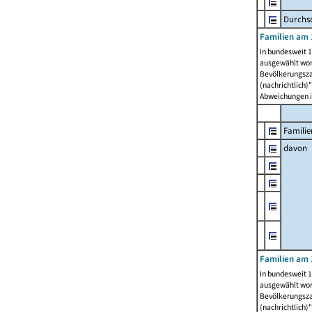
Durchsc
Familien am 
In bundesweit 1
ausgewählt wor
Bevölkerungszah
(nachrichtlich)"
Abweichungen i
Familie
davon
Familien am 
In bundesweit 1
ausgewählt wor
Bevölkerungszah
(nachrichtlich)"