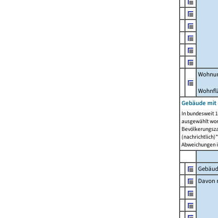
Wohnun
Wohnfl
Gebäude mit
In bundesweit 1
ausgewählt wor
Bevölkerungszah
(nachrichtlich)"
Abweichungen i
Gebäud
Davon m