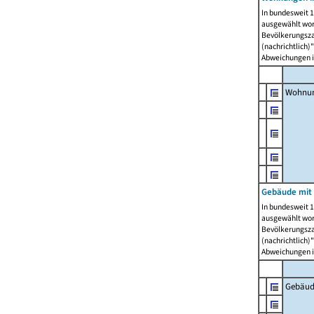
In bundesweit 1
ausgewählt wor
Bevölkerungszah
(nachrichtlich)"
Abweichungen i
Wohnun
Gebäude mit 
In bundesweit 1
ausgewählt wor
Bevölkerungszah
(nachrichtlich)"
Abweichungen i
Gebäud