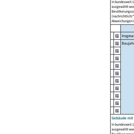
In bundesweit 1
ausgewählt wor
Bevölkerungszah
(nachrichtlich)"
Abweichungen i
Insges
Baujahr
Gebäude mit
In bundesweit 1
ausgewählt wor