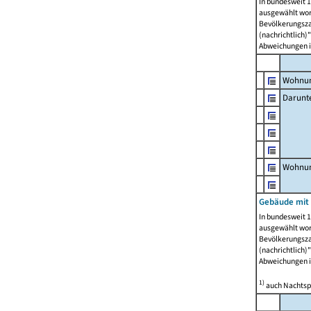
In bundesweit 1
ausgewählt wor
Bevölkerungszah
(nachrichtlich)"
Abweichungen i
Wohnun
Darunt
Wohnun
Gebäude mit
In bundesweit 1
ausgewählt wor
Bevölkerungszah
(nachrichtlich)"
Abweichungen i
1)
auch Nachtsp