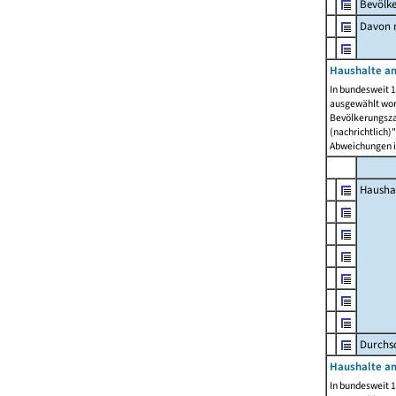
Bevölk
Davon m
Haushalte am
In bundesweit 1
ausgewählt wor
Bevölkerungszah
(nachrichtlich)"
Abweichungen i
Hausha
Durchsc
Haushalte am
In bundesweit 1