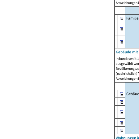
Abweichungen i
Famili
Gebäude mit
In bundesweit 1
ausgewählt wor
Bevölkerungszah
(nachrichtlich)"
Abweichungen i
Gebäud
Wohnungen i