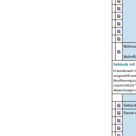
Wohnun
Wohnfl
Gebäude mit
In bundesweit 1
ausgewählt wor
Bevölkerungszah
(nachrichtlich)"
Abweichungen i
Gebäud
Davon m