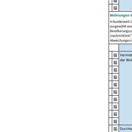
Wohnungen in
In bundesweit 1
ausgewählt wor
Bevölkerungszah
(nachrichtlich)"
Abweichungen i
Vermie
der Wo
Durchs