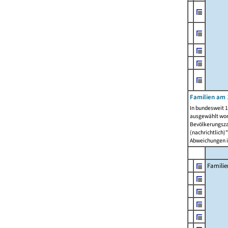
Familien am 
In bundesweit 1
ausgewählt wor
Bevölkerungszah
(nachrichtlich)"
Abweichungen i
Familie