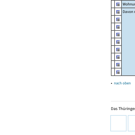
Wohnun
Davon m
▴
nach oben
Das Thüringer