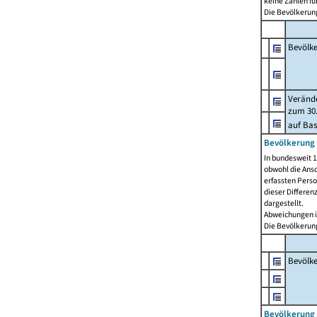
keine Zahlen f
Die Bevölkerung
Bevölk
Verände
zum 30.
auf Bas
Bevölkerung 
In bundesweit 1
obwohl die Ansc
erfassten Pers
dieser Differen
dargestellt.
Abweichungen i
Die Bevölkerung
Bevölk
Bevölkerung 