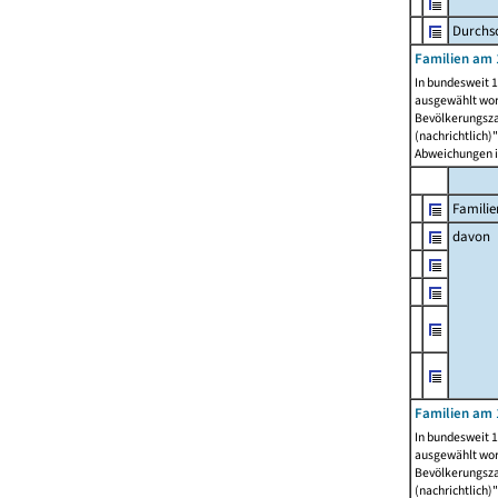
Durchsc
Familien am 
In bundesweit 1
ausgewählt wor
Bevölkerungszah
(nachrichtlich)"
Abweichungen i
Familie
davon
Familien am 
In bundesweit 1
ausgewählt wor
Bevölkerungszah
(nachrichtlich)"