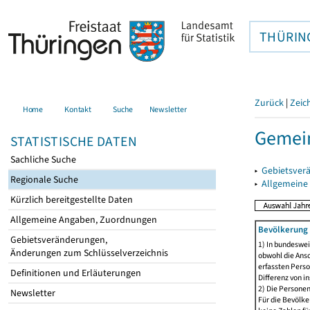
THÜRIN
Zurück
|
Zeic
Home
Kontakt
Suche
Newsletter
Gemein
STATISTISCHE DATEN
Sachliche Suche
▸
Gebietsver
Regionale Suche
▸
Allgemeine
Kürzlich bereitgestellte Daten
Allgemeine Angaben, Zuordnungen
Bevölkerung 
Gebietsveränderungen,
1) In bundeswei
Änderungen zum Schlüsselverzeichnis
obwohl die Ansc
erfassten Perso
Definitionen und Erläuterungen
Differenz von i
2) Die Persone
Newsletter
Für die Bevölke