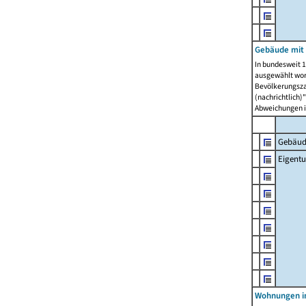
Gebäude mit
In bundesweit 1
ausgewählt wor
Bevölkerungszah
(nachrichtlich)"
Abweichungen i
Gebäud
Eigent
Wohnungen in