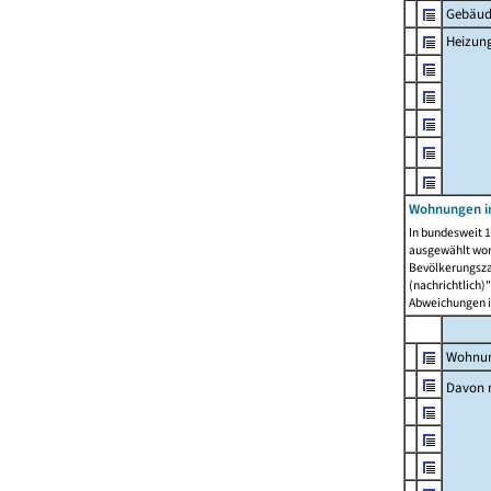
Gebäud
Heizun
Wohnungen i
In bundesweit 1
ausgewählt wor
Bevölkerungszah
(nachrichtlich)"
Abweichungen i
Wohnun
Davon 