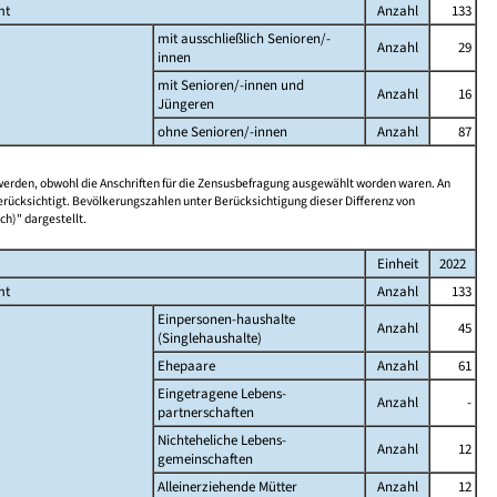
mt
Anzahl
133
mit ausschließlich Senioren/-
Anzahl
29
innen
mit Senioren/-innen und
Anzahl
16
Jüngeren
ohne Senioren/-innen
Anzahl
87
 werden, obwohl die Anschriften für die Zensusbefragung ausgewählt worden waren. An
rücksichtigt. Bevölkerungszahlen unter Berücksichtigung dieser Differenz von
ch)" dargestellt.
Einheit
2022
mt
Anzahl
133
Einpersonen-haushalte
Anzahl
45
(Singlehaushalte)
Ehepaare
Anzahl
61
Eingetragene Lebens-
Anzahl
-
partnerschaften
Nichteheliche Lebens-
Anzahl
12
gemeinschaften
Alleinerziehende Mütter
Anzahl
12