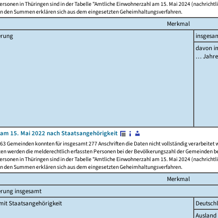
rsonen in Thüringen sind in der Tabelle "Amtliche Einwohnerzahl am 15. Mai 2024 (nachrichtli
n den Summen erklären sich aus dem eingesetzten Geheimhaltungsverfahren.
Merkmal
erung
insgesa
davon im
… Jahr
am 15. Mai 2022 nach Staatsangehörigkeit
63 Gemeinden konnten für insgesamt 277 Anschriften die Daten nicht vollständig verarbeitet
ten werden die melderechtlich erfassten Personen bei der Bevölkerungszahl der Gemeinden be
rsonen in Thüringen sind in der Tabelle "Amtliche Einwohnerzahl am 15. Mai 2024 (nachrichtli
n den Summen erklären sich aus dem eingesetzten Geheimhaltungsverfahren.
Merkmal
erung insgesamt
it Staatsangehörigkeit
Deutsch
Ausland