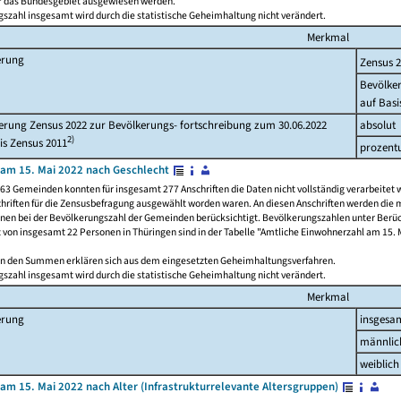
ür das Bundesgebiet ausgewiesen werden.
szahl insgesamt wird durch die statistische Geheimhaltung nicht verändert.
Merkmal
erung
Zensus 
Bevölke
auf Basi
rung Zensus 2022 zur Bevölkerungs- fortschreibung zum 30.06.2022
absolut
2)
is Zensus 2011
prozent
am 15. Mai 2022 nach Geschlecht
63 Gemeinden konnten für insgesamt 277 Anschriften die Daten nicht vollständig verarbeitet 
hriften für die Zensusbefragung ausgewählt worden waren. An diesen Anschriften werden die 
onen bei der Bevölkerungszahl der Gemeinden berücksichtigt. Bevölkerungszahlen unter Berü
z von insgesamt 22 Personen in Thüringen sind in der Tabelle "Amtliche Einwohnerzahl am 15. 
n den Summen erklären sich aus dem eingesetzten Geheimhaltungsverfahren.
szahl insgesamt wird durch die statistische Geheimhaltung nicht verändert.
Merkmal
erung
insgesa
männlic
weiblich
am 15. Mai 2022 nach Alter (Infrastrukturrelevante Altersgruppen)