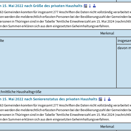
 15. Mai 2022 nach Größe des privaten Haushalts
63 Gemeinden konnten für insgesamt 277 Anschriften die Daten nicht vollständig verarbeitet
ten werden die melderechtlich erfassten Personen bei der Bevölkerungszahl der Gemeinden be
rsonen in Thüringen sind in der Tabelle "Amtliche Einwohnerzahl am 15. Mai 2024 (nachrichtli
n den Summen erklären sich aus dem eingesetzten Geheimhaltungsverfahren.
Merkmal
lte
insgesa
davon m
hnittliche Haushaltsgröße
 15. Mai 2022 nach Seniorenstatus des privaten Haushalts
63 Gemeinden konnten für insgesamt 277 Anschriften die Daten nicht vollständig verarbeitet
ten werden die melderechtlich erfassten Personen bei der Bevölkerungszahl der Gemeinden be
rsonen in Thüringen sind in der Tabelle "Amtliche Einwohnerzahl am 15. Mai 2024 (nachrichtli
n den Summen erklären sich aus dem eingesetzten Geheimhaltungsverfahren.
Merkmal