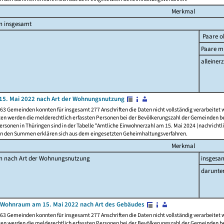
Merkmal
n insgesamt
Paare o
Paare mi
alleinerz
15. Mai 2022 nach Art der Wohnungsnutzung
63 Gemeinden konnten für insgesamt 277 Anschriften die Daten nicht vollständig verarbeitet
ten werden die melderechtlich erfassten Personen bei der Bevölkerungszahl der Gemeinden be
rsonen in Thüringen sind in der Tabelle "Amtliche Einwohnerzahl am 15. Mai 2024 (nachrichtli
n den Summen erklären sich aus dem eingesetzten Geheimhaltungsverfahren.
Merkmal
en nach Art der Wohnungsnutzung
insgesa
darunte
 Wohnraum am 15. Mai 2022 nach Art des Gebäudes
63 Gemeinden konnten für insgesamt 277 Anschriften die Daten nicht vollständig verarbeitet
ten werden die melderechtlich erfassten Personen bei der Bevölkerungszahl der Gemeinden be