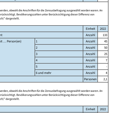
 werden, obwohl die Anschriften für die Zensusbefragung ausgewählt worden waren. An
rücksichtigt. Bevölkerungszahlen unter Berücksichtigung dieser Differenz von
ch)" dargestellt.
Einheit
2022
mt
Anzahl
133
it … Person(en)
1
Anzahl
45
2
Anzahl
50
3
Anzahl
25
4
Anzahl
7
5
Anzahl
-
6 und mehr
Anzahl
4
Personen
2,1
 werden, obwohl die Anschriften für die Zensusbefragung ausgewählt worden waren. An
rücksichtigt. Bevölkerungszahlen unter Berücksichtigung dieser Differenz von
ch)" dargestellt.
Einheit
2022