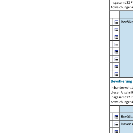
insgesamt 22 Pe
Abweichungen i
Bevölk
Bevölkerung 
In bundesweit 1
diesen Anschrif
insgesamt 22 Pe
Abweichungen i
Bevölk
Davon m