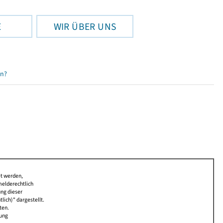
E
WIR ÜBER UNS
en?
et werden,
melderechtlich
ung dieser
lich)" dargestellt.
ten.
bung