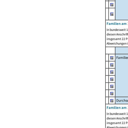
Familien am 
In bundesweit 1
diesen Anschrif
insgesamt 22 Pe
Abweichungen i
Familie
Durchsc
Familien am 
In bundesweit 1
diesen Anschrif
insgesamt 22 Pe
Abweichungen i