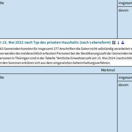
lte
insgesa
davon
 15. Mai 2022 nach Typ des privaten Haushalts (nach Lebensform)
63 Gemeinden konnten für insgesamt 277 Anschriften die Daten nicht vollständig verarbeitet
ten werden die melderechtlich erfassten Personen bei der Bevölkerungszahl der Gemeinden be
rsonen in Thüringen sind in der Tabelle "Amtliche Einwohnerzahl am 15. Mai 2024 (nachrichtli
n den Summen erklären sich aus dem eingesetzten Geheimhaltungsverfahren.
Merkmal
lte
insgesa
davon