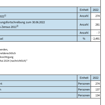
Einheit
2022
1)
Anzahl
274
2022
rungsfortschreibung zum 30.06.2022
Anzahl
281
2)
s Zensus 2011
Anzahl
- 7
ual
%
- 2,491
werden,
melderechtlich
cksichtigung
Mai 2024 (nachrichtlich)"
Einheit
2022
mt
Personen
274
h
Personen
137
Personen
134