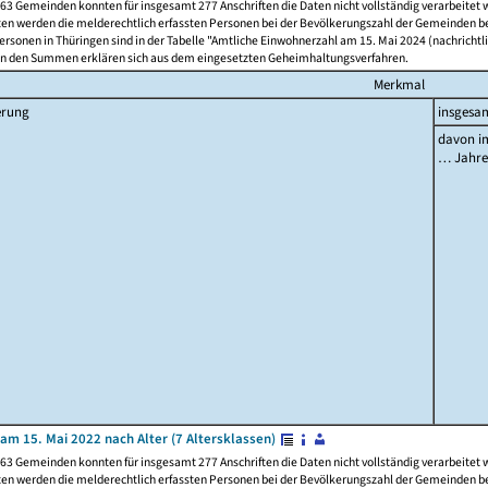
63 Gemeinden konnten für insgesamt 277 Anschriften die Daten nicht vollständig verarbeitet
ten werden die melderechtlich erfassten Personen bei der Bevölkerungszahl der Gemeinden be
rsonen in Thüringen sind in der Tabelle "Amtliche Einwohnerzahl am 15. Mai 2024 (nachrichtli
n den Summen erklären sich aus dem eingesetzten Geheimhaltungsverfahren.
Merkmal
erung
insgesa
davon im
… Jahr
am 15. Mai 2022 nach Alter (7 Altersklassen)
63 Gemeinden konnten für insgesamt 277 Anschriften die Daten nicht vollständig verarbeitet
ten werden die melderechtlich erfassten Personen bei der Bevölkerungszahl der Gemeinden be