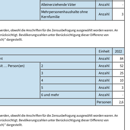
Alleinerziehende Väter
Anzahl
-
Mehrpersonenhaushalte ohne
Anzahl
3
Kernfamilie
 werden, obwohl die Anschriften für die Zensusbefragung ausgewählt worden waren. An
rücksichtigt. Bevölkerungszahlen unter Berücksichtigung dieser Differenz von
ch)" dargestellt.
Einheit
2022
mt
Anzahl
84
it … Person(en)
2
Anzahl
52
3
Anzahl
25
4
Anzahl
10
5
Anzahl
3
6 und mehr
Anzahl
-
Personen
2,6
 werden, obwohl die Anschriften für die Zensusbefragung ausgewählt worden waren. An
rücksichtigt. Bevölkerungszahlen unter Berücksichtigung dieser Differenz von
ch)" dargestellt.