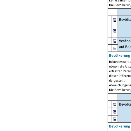
keine Zahlen f
Die Bevölkerung
Bevölk
Verände
auf Bas
Bevölkerung 
In bundesweit 1
obwohl die Ansc
erfassten Pers
dieser Differen
dargestellt.
Abweichungen i
Die Bevölkerung
Bevölk
Bevölkerung 