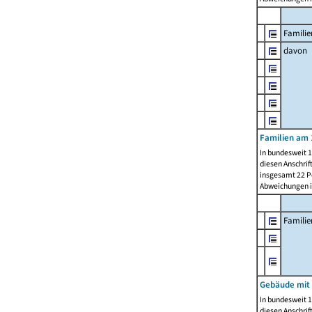
Familie
davon
Familien am 
In bundesweit 1
diesen Anschrif
insgesamt 22 Pe
Abweichungen i
Famili
Gebäude mit
In bundesweit 1
diesen Anschrif