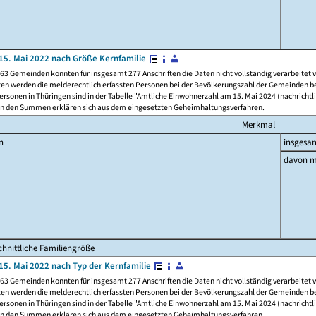
15. Mai 2022 nach Größe Kernfamilie
63 Gemeinden konnten für insgesamt 277 Anschriften die Daten nicht vollständig verarbeitet
ten werden die melderechtlich erfassten Personen bei der Bevölkerungszahl der Gemeinden be
rsonen in Thüringen sind in der Tabelle "Amtliche Einwohnerzahl am 15. Mai 2024 (nachrichtli
n den Summen erklären sich aus dem eingesetzten Geheimhaltungsverfahren.
Merkmal
n
insgesa
davon m
hnittliche Familiengröße
15. Mai 2022 nach Typ der Kernfamilie
63 Gemeinden konnten für insgesamt 277 Anschriften die Daten nicht vollständig verarbeitet
ten werden die melderechtlich erfassten Personen bei der Bevölkerungszahl der Gemeinden be
rsonen in Thüringen sind in der Tabelle "Amtliche Einwohnerzahl am 15. Mai 2024 (nachrichtli
n den Summen erklären sich aus dem eingesetzten Geheimhaltungsverfahren.