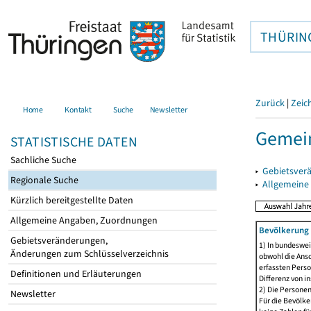
THÜRIN
Zurück
|
Zeic
Home
Kontakt
Suche
Newsletter
Gemein
STATISTISCHE DATEN
Sachliche Suche
▸
Gebietsver
Regionale Suche
▸
Allgemeine
Kürzlich bereitgestellte Daten
Allgemeine Angaben, Zuordnungen
Bevölkerung 
Gebietsveränderungen,
1) In bundeswei
Änderungen zum Schlüsselverzeichnis
obwohl die Ansc
erfassten Perso
Definitionen und Erläuterungen
Differenz von i
2) Die Persone
Newsletter
Für die Bevölke