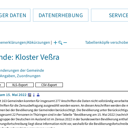
GER DATEN
DATENERHEBUNG
SERVIC
henerklärungen/Abkürzungen
|
Tabellenköpfe verschob
de: Kloster Veßra
änderungen der Gemeinde
 Angaben, Zuordnungen
am 15. Mai 2022
t 163 Gemeinden konnten für insgesamt 277 Anschriften die Daten nicht vollständig verarbeit
hriften für die Zensusbefragung ausgewählt worden waren. An diesen Anschriften werden die 
nen bei der Bevölkerung der Gemeinden berücksichtigt. Die Bevölkerung unter Berücksichtig
nsgesamt 22 Personen in Thüringen sind in der Tabelle "Bevölkerung am 15. Mai 2022 (nachricht
ngruppe der Deutschen im Ausland ist im Zensus 2022 in der bundesweiten Bevölkerung enthal
rungsfortschreibung liegt diese Information nicht vor, weshalb für die Bevölkerungsfortschrei