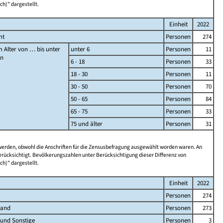
ch)" dargestellt.
Einheit
2022
mt
Personen
274
 Alter von … bis unter
unter 6
Personen
11
en
6 - 18
Personen
33
18 - 30
Personen
11
30 - 50
Personen
70
50 - 65
Personen
84
65 - 75
Personen
33
75 und älter
Personen
31
 werden, obwohl die Anschriften für die Zensusbefragung ausgewählt worden waren. An
rücksichtigt. Bevölkerungszahlen unter Berücksichtigung dieser Differenz von
ch)" dargestellt.
Einheit
2022
Personen
274
land
Personen
273
 und Sonstige
Personen
3