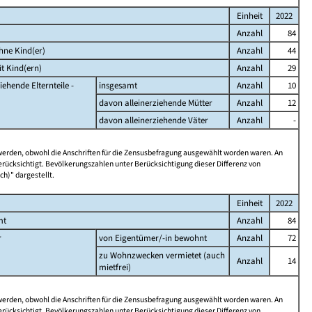
Einheit
2022
Anzahl
84
hne Kind(er)
Anzahl
44
t Kind(ern)
Anzahl
29
iehende Elternteile -
insgesamt
Anzahl
10
davon alleinerziehende Mütter
Anzahl
12
davon alleinerziehende Väter
Anzahl
-
 werden, obwohl die Anschriften für die Zensusbefragung ausgewählt worden waren. An
rücksichtigt. Bevölkerungszahlen unter Berücksichtigung dieser Differenz von
ch)" dargestellt.
Einheit
2022
mt
Anzahl
84
r
von Eigentümer/-in bewohnt
Anzahl
72
zu Wohnzwecken vermietet (auch
Anzahl
14
mietfrei)
 werden, obwohl die Anschriften für die Zensusbefragung ausgewählt worden waren. An
rücksichtigt. Bevölkerungszahlen unter Berücksichtigung dieser Differenz von