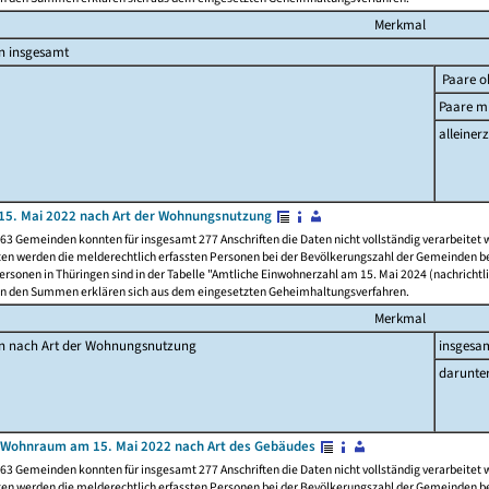
Merkmal
n insgesamt
Paare o
Paare mi
alleinerz
15. Mai 2022 nach Art der Wohnungsnutzung
63 Gemeinden konnten für insgesamt 277 Anschriften die Daten nicht vollständig verarbeitet
ten werden die melderechtlich erfassten Personen bei der Bevölkerungszahl der Gemeinden be
rsonen in Thüringen sind in der Tabelle "Amtliche Einwohnerzahl am 15. Mai 2024 (nachrichtli
n den Summen erklären sich aus dem eingesetzten Geheimhaltungsverfahren.
Merkmal
en nach Art der Wohnungsnutzung
insgesa
darunte
 Wohnraum am 15. Mai 2022 nach Art des Gebäudes
63 Gemeinden konnten für insgesamt 277 Anschriften die Daten nicht vollständig verarbeitet
ten werden die melderechtlich erfassten Personen bei der Bevölkerungszahl der Gemeinden be