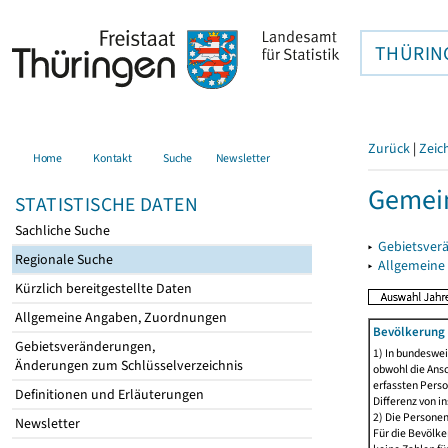
THÜRIN
Zurück
|
Zeic
Home
Kontakt
Suche
Newsletter
Gemein
STATISTISCHE DATEN
Sachliche Suche
▸
Gebietsver
Regionale Suche
▸
Allgemeine
Kürzlich bereitgestellte Daten
Allgemeine Angaben, Zuordnungen
Bevölkerung 
Gebietsveränderungen,
1) In bundeswei
Änderungen zum Schlüsselverzeichnis
obwohl die Ansc
erfassten Perso
Definitionen und Erläuterungen
Differenz von i
2) Die Persone
Newsletter
Für die Bevölke