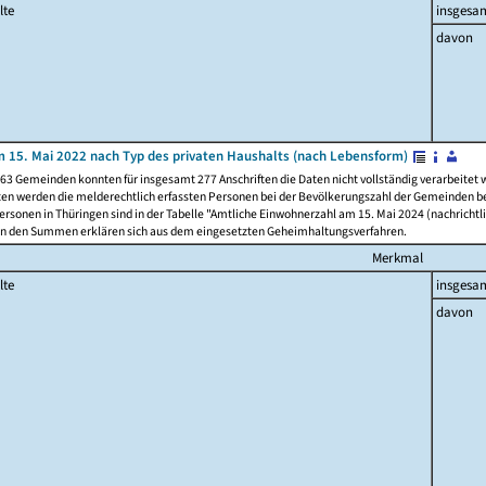
lte
insgesa
davon
 15. Mai 2022 nach Typ des privaten Haushalts (nach Lebensform)
63 Gemeinden konnten für insgesamt 277 Anschriften die Daten nicht vollständig verarbeitet
ten werden die melderechtlich erfassten Personen bei der Bevölkerungszahl der Gemeinden be
rsonen in Thüringen sind in der Tabelle "Amtliche Einwohnerzahl am 15. Mai 2024 (nachrichtli
n den Summen erklären sich aus dem eingesetzten Geheimhaltungsverfahren.
Merkmal
lte
insgesa
davon