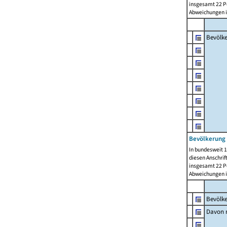
insgesamt 22 Pe
Abweichungen i
Bevölk
Bevölkerung 
In bundesweit 1
diesen Anschrif
insgesamt 22 Pe
Abweichungen i
Bevölk
Davon m