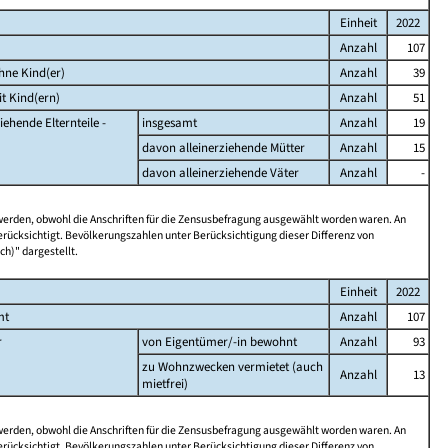
Einheit
2022
Anzahl
107
hne Kind(er)
Anzahl
39
t Kind(ern)
Anzahl
51
iehende Elternteile -
insgesamt
Anzahl
19
davon alleinerziehende Mütter
Anzahl
15
davon alleinerziehende Väter
Anzahl
-
 werden, obwohl die Anschriften für die Zensusbefragung ausgewählt worden waren. An
rücksichtigt. Bevölkerungszahlen unter Berücksichtigung dieser Differenz von
ch)" dargestellt.
Einheit
2022
mt
Anzahl
107
r
von Eigentümer/-in bewohnt
Anzahl
93
zu Wohnzwecken vermietet (auch
Anzahl
13
mietfrei)
 werden, obwohl die Anschriften für die Zensusbefragung ausgewählt worden waren. An
rücksichtigt. Bevölkerungszahlen unter Berücksichtigung dieser Differenz von