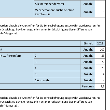
Alleinerziehende Väter
Anzahl
3
Mehrpersonenhaushalte ohne
Anzahl
5
Kernfamilie
 werden, obwohl die Anschriften für die Zensusbefragung ausgewählt worden waren. An
rücksichtigt. Bevölkerungszahlen unter Berücksichtigung dieser Differenz von
ch)" dargestellt.
Einheit
2022
mt
Anzahl
107
it … Person(en)
2
Anzahl
53
3
Anzahl
26
4
Anzahl
20
5
Anzahl
4
6 und mehr
Anzahl
-
Personen
2,8
 werden, obwohl die Anschriften für die Zensusbefragung ausgewählt worden waren. An
rücksichtigt. Bevölkerungszahlen unter Berücksichtigung dieser Differenz von
ch)" dargestellt.