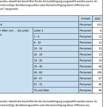
 werden, obwohl die Anschriften für die Zensusbefragung ausgewählt worden waren. An
rücksichtigt. Bevölkerungszahlen unter Berücksichtigung dieser Differenz von
ch)" dargestellt.
Einheit
2022
mt
Personen
413
 Alter von … bis unter
unter 3
Personen
6
en
3 - 6
Personen
13
6 - 10
Personen
13
10 - 16
Personen
23
16 - 19
Personen
13
19 - 25
Personen
19
25 - 40
Personen
68
40 - 60
Personen
106
60 - 67
Personen
67
67 - 75
Personen
40
75 und älter
Personen
49
 werden, obwohl die Anschriften für die Zensusbefragung ausgewählt worden waren. An
rücksichtigt. Bevölkerungszahlen unter Berücksichtigung dieser Differenz von