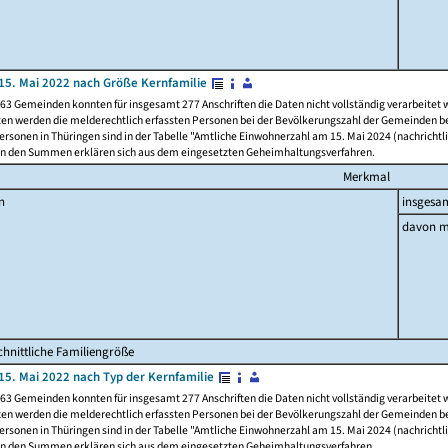
15. Mai 2022 nach Größe Kernfamilie
63 Gemeinden konnten für insgesamt 277 Anschriften die Daten nicht vollständig verarbeitet
ten werden die melderechtlich erfassten Personen bei der Bevölkerungszahl der Gemeinden be
rsonen in Thüringen sind in der Tabelle "Amtliche Einwohnerzahl am 15. Mai 2024 (nachrichtli
n den Summen erklären sich aus dem eingesetzten Geheimhaltungsverfahren.
Merkmal
n
insgesa
davon m
hnittliche Familiengröße
15. Mai 2022 nach Typ der Kernfamilie
63 Gemeinden konnten für insgesamt 277 Anschriften die Daten nicht vollständig verarbeitet
ten werden die melderechtlich erfassten Personen bei der Bevölkerungszahl der Gemeinden be
rsonen in Thüringen sind in der Tabelle "Amtliche Einwohnerzahl am 15. Mai 2024 (nachrichtli
n den Summen erklären sich aus dem eingesetzten Geheimhaltungsverfahren.