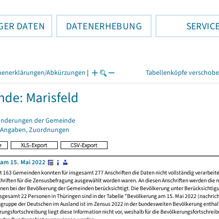
GER DATEN
DATENERHEBUNG
SERVIC
henerklärungen/Abkürzungen
|
Tabellenköpfe verschob
de: Marisfeld
änderungen der Gemeinde
 Angaben, Zuordnungen
am 15. Mai 2022
t 163 Gemeinden konnten für insgesamt 277 Anschriften die Daten nicht vollständig verarbeit
hriften für die Zensusbefragung ausgewählt worden waren. An diesen Anschriften werden die 
nen bei der Bevölkerung der Gemeinden berücksichtigt. Die Bevölkerung unter Berücksichtig
nsgesamt 22 Personen in Thüringen sind in der Tabelle "Bevölkerung am 15. Mai 2022 (nachricht
ngruppe der Deutschen im Ausland ist im Zensus 2022 in der bundesweiten Bevölkerung enthal
rungsfortschreibung liegt diese Information nicht vor, weshalb für die Bevölkerungsfortschrei