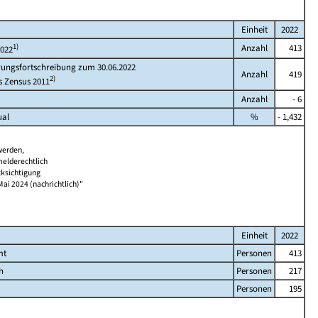
Einheit
2022
1)
Anzahl
413
2022
rungsfortschreibung zum 30.06.2022
Anzahl
419
2)
s Zensus 2011
Anzahl
- 6
ual
%
- 1,432
werden,
melderechtlich
cksichtigung
Mai 2024 (nachrichtlich)"
Einheit
2022
mt
Personen
413
h
Personen
217
Personen
195