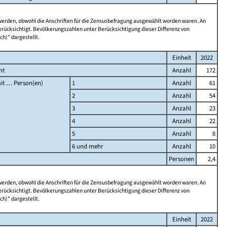
 werden, obwohl die Anschriften für die Zensusbefragung ausgewählt worden waren. An
rücksichtigt. Bevölkerungszahlen unter Berücksichtigung dieser Differenz von
ch)" dargestellt.
Einheit
2022
mt
Anzahl
172
it … Person(en)
1
Anzahl
61
2
Anzahl
54
3
Anzahl
23
4
Anzahl
22
5
Anzahl
8
6 und mehr
Anzahl
10
Personen
2,4
 werden, obwohl die Anschriften für die Zensusbefragung ausgewählt worden waren. An
rücksichtigt. Bevölkerungszahlen unter Berücksichtigung dieser Differenz von
ch)" dargestellt.
Einheit
2022