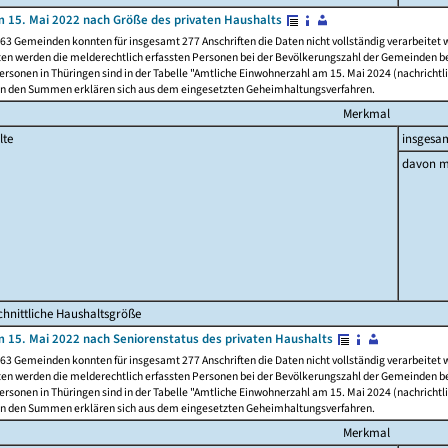
 15. Mai 2022 nach Größe des privaten Haushalts
63 Gemeinden konnten für insgesamt 277 Anschriften die Daten nicht vollständig verarbeitet
ten werden die melderechtlich erfassten Personen bei der Bevölkerungszahl der Gemeinden be
rsonen in Thüringen sind in der Tabelle "Amtliche Einwohnerzahl am 15. Mai 2024 (nachrichtli
n den Summen erklären sich aus dem eingesetzten Geheimhaltungsverfahren.
Merkmal
lte
insgesa
davon m
hnittliche Haushaltsgröße
 15. Mai 2022 nach Seniorenstatus des privaten Haushalts
63 Gemeinden konnten für insgesamt 277 Anschriften die Daten nicht vollständig verarbeitet
ten werden die melderechtlich erfassten Personen bei der Bevölkerungszahl der Gemeinden be
rsonen in Thüringen sind in der Tabelle "Amtliche Einwohnerzahl am 15. Mai 2024 (nachrichtli
n den Summen erklären sich aus dem eingesetzten Geheimhaltungsverfahren.
Merkmal