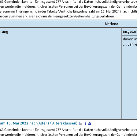
63 Gemeinden konnten für insgesamt 277 Anschriften die Daten nicht vollständig verarbeitet
ten werden die melderechtlich erfassten Personen bei der Bevölkerungszahl der Gemeinden be
rsonen in Thüringen sind in der Tabelle "Amtliche Einwohnerzahl am 15. Mai 2024 (nachrichtli
n den Summen erklären sich aus dem eingesetzten Geheimhaltungsverfahren.
Merkmal
erung
insgesa
davon im
… Jahr
am 15. Mai 2022 nach Alter (7 Altersklassen)
63 Gemeinden konnten für insgesamt 277 Anschriften die Daten nicht vollständig verarbeitet
ten werden die melderechtlich erfassten Personen bei der Bevölkerungszahl der Gemeinden be