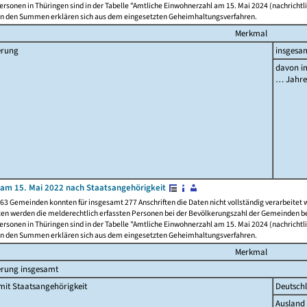
rsonen in Thüringen sind in der Tabelle "Amtliche Einwohnerzahl am 15. Mai 2024 (nachrichtli
n den Summen erklären sich aus dem eingesetzten Geheimhaltungsverfahren.
Merkmal
erung
insgesa
davon im
… Jahr
am 15. Mai 2022 nach Staatsangehörigkeit
63 Gemeinden konnten für insgesamt 277 Anschriften die Daten nicht vollständig verarbeitet
ten werden die melderechtlich erfassten Personen bei der Bevölkerungszahl der Gemeinden be
rsonen in Thüringen sind in der Tabelle "Amtliche Einwohnerzahl am 15. Mai 2024 (nachrichtli
n den Summen erklären sich aus dem eingesetzten Geheimhaltungsverfahren.
Merkmal
erung insgesamt
it Staatsangehörigkeit
Deutsch
Ausland