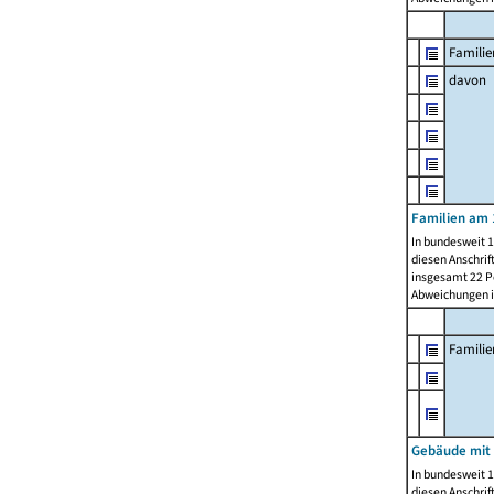
Familie
davon
Familien am 
In bundesweit 1
diesen Anschrif
insgesamt 22 Pe
Abweichungen i
Famili
Gebäude mit
In bundesweit 1
diesen Anschrif