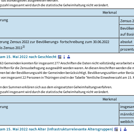
ür das Bundesgebiet ausgewiesen werden.
szahl insgesamt wird durch die statistische Geheimhaltung nicht verändert.
Merkmal
erung
Zensus 
Bevölke
auf Basi
rung Zensus 2022 zur Bevölkerungs- fortschreibung zum 30.06.2022
absolut
2)
is Zensus 2011
prozent
am 15. Mai 2022 nach Geschlecht
63 Gemeinden konnten für insgesamt 277 Anschriften die Daten nicht vollständig verarbeitet 
hriften für die Zensusbefragung ausgewählt worden waren. An diesen Anschriften werden die 
onen bei der Bevölkerungszahl der Gemeinden berücksichtigt. Bevölkerungszahlen unter Berü
z von insgesamt 22 Personen in Thüringen sind in der Tabelle "Amtliche Einwohnerzahl am 15. 
n den Summen erklären sich aus dem eingesetzten Geheimhaltungsverfahren.
szahl insgesamt wird durch die statistische Geheimhaltung nicht verändert.
Merkmal
erung
insgesa
männlic
weiblich
am 15. Mai 2022 nach Alter (Infrastrukturrelevante Altersgruppen)