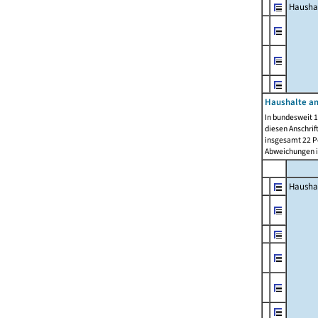
Hausha
Haushalte am
In bundesweit 1
diesen Anschrif
insgesamt 22 Pe
Abweichungen i
Hausha