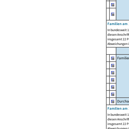
Familien am 
In bundesweit 1
diesen Anschrif
insgesamt 22 Pe
Abweichungen i
Familie
Durchsc
Familien am 
In bundesweit 1
diesen Anschrif
insgesamt 22 Pe
Abweichungen i