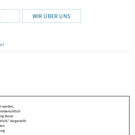
E
WIR ÜBER UNS
en?
et werden,
melderechtlich
ung dieser
lich)" dargestellt.
ten.
bung