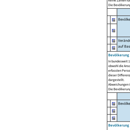
keine Zahlen f
Die Bevölkerung
Bevölk
Verände
auf Bas
Bevölkerung 
In bundesweit 1
obwohl die Ansc
erfassten Pers
dieser Differen
dargestellt.
Abweichungen i
Die Bevölkerung
Bevölk
Bevölkerung 