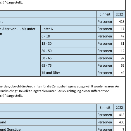
ch)" dargestellt.
Einheit
2022
mt
Personen
413
 Alter von … bis unter
unter 6
Personen
17
en
6 - 18
Personen
47
18 - 30
Personen
31
30 - 50
Personen
112
50 - 65
Personen
97
65 - 75
Personen
59
75 und älter
Personen
49
 werden, obwohl die Anschriften für die Zensusbefragung ausgewählt worden waren. An
rücksichtigt. Bevölkerungszahlen unter Berücksichtigung dieser Differenz von
ch)" dargestellt.
Einheit
2022
Personen
413
land
Personen
405
 und Sonstige
Personen
7