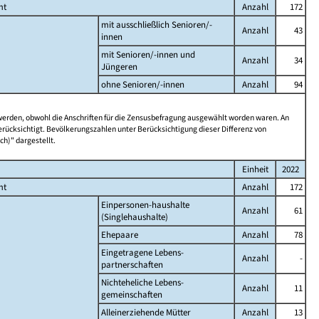
mt
Anzahl
172
mit ausschließlich Senioren/-
Anzahl
43
innen
mit Senioren/-innen und
Anzahl
34
Jüngeren
ohne Senioren/-innen
Anzahl
94
 werden, obwohl die Anschriften für die Zensusbefragung ausgewählt worden waren. An
rücksichtigt. Bevölkerungszahlen unter Berücksichtigung dieser Differenz von
ch)" dargestellt.
Einheit
2022
mt
Anzahl
172
Einpersonen-haushalte
Anzahl
61
(Singlehaushalte)
Ehepaare
Anzahl
78
Eingetragene Lebens-
Anzahl
-
partnerschaften
Nichteheliche Lebens-
Anzahl
11
gemeinschaften
Alleinerziehende Mütter
Anzahl
13