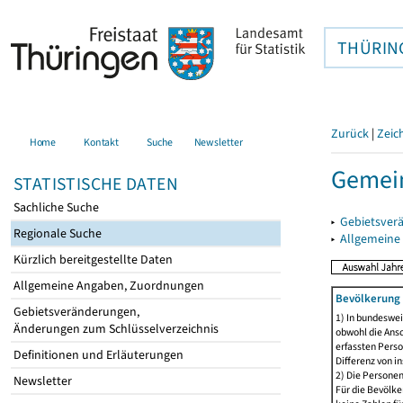
THÜRIN
Zurück
|
Zeic
Home
Kontakt
Suche
Newsletter
Gemein
STATISTISCHE DATEN
Sachliche Suche
▸
Gebietsver
Regionale Suche
▸
Allgemeine
Kürzlich bereitgestellte Daten
Allgemeine Angaben, Zuordnungen
Bevölkerung 
Gebietsveränderungen,
1) In bundeswei
Änderungen zum Schlüsselverzeichnis
obwohl die Ansc
erfassten Perso
Definitionen und Erläuterungen
Differenz von i
2) Die Persone
Newsletter
Für die Bevölke