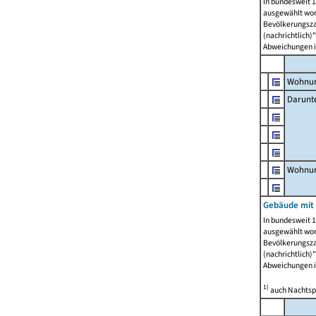
In bundesweit 1
ausgewählt wor
Bevölkerungszah
(nachrichtlich)"
Abweichungen i
Wohnun
Darunt
Wohnun
Gebäude mit
In bundesweit 1
ausgewählt wor
Bevölkerungszah
(nachrichtlich)"
Abweichungen i
1)
auch Nachtsp