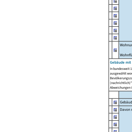
Wohnun
Wohnfl
Gebäude mit
In bundesweit 1
ausgewählt wor
Bevölkerungszah
(nachrichtlich)"
Abweichungen i
Gebäud
Davon m