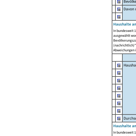
Bevölk
Davon m
Haushalte am
In bundesweit 1
ausgewählt wor
Bevölkerungszah
(nachrichtlich)"
Abweichungen i
Hausha
Durchsc
Haushalte am
In bundesweit 1