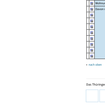
Wohnun
Davon m
▴
nach oben
Das Thüringer