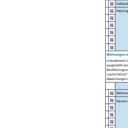
Gebäud
Heizun
Wohnungen i
In bundesweit 1
ausgewählt wor
Bevölkerungszah
(nachrichtlich)"
Abweichungen i
Wohnun
Davon 