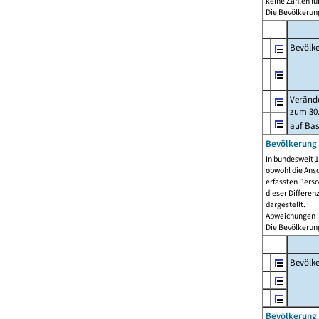
keine Zahlen f
Die Bevölkerung
Bevölk
Verände
zum 30.
auf Bas
Bevölkerung 
In bundesweit 1
obwohl die Ansc
erfassten Pers
dieser Differen
dargestellt.
Abweichungen i
Die Bevölkerung
Bevölk
Bevölkerung 