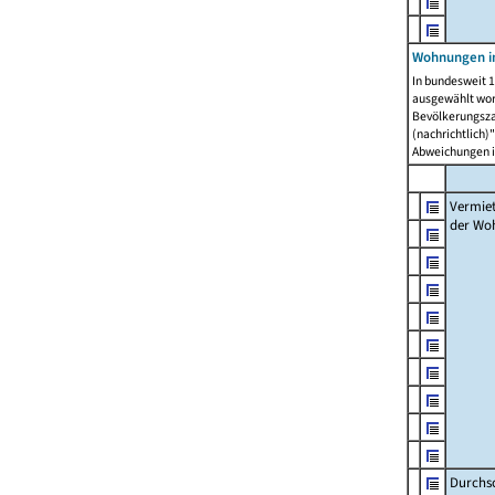
Wohnungen in
In bundesweit 1
ausgewählt wor
Bevölkerungszah
(nachrichtlich)"
Abweichungen i
Vermie
der Wo
Durchs