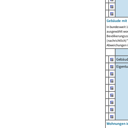
Gebäude mit
In bundesweit 1
ausgewählt wor
Bevölkerungszah
(nachrichtlich)"
Abweichungen i
Gebäud
Eigent
Wohnungen in