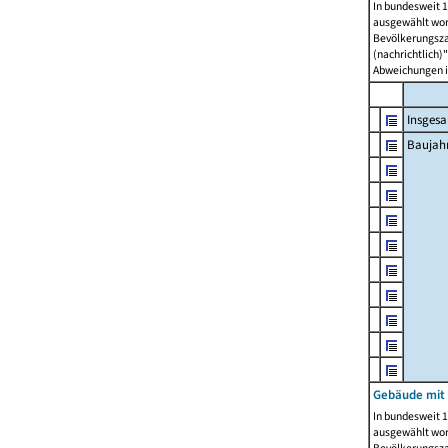
In bundesweit 1
ausgewählt wor
Bevölkerungszah
(nachrichtlich)"
Abweichungen i
Insges
Baujahr
Gebäude mit
In bundesweit 1
ausgewählt wor