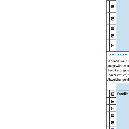
Familien am 
In bundesweit 1
ausgewählt wor
Bevölkerungszah
(nachrichtlich)"
Abweichungen i
Familie