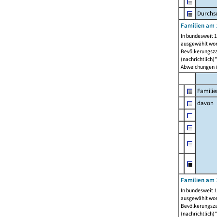
Durchsc
Familien am 
In bundesweit 1
ausgewählt wor
Bevölkerungszah
(nachrichtlich)"
Abweichungen i
Familie
davon
Familien am 
In bundesweit 1
ausgewählt wor
Bevölkerungszah
(nachrichtlich)"