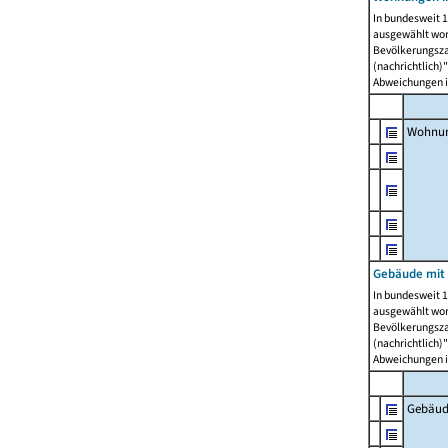
In bundesweit 1
ausgewählt wor
Bevölkerungszah
(nachrichtlich)"
Abweichungen i
Wohnun
Gebäude mit 
In bundesweit 1
ausgewählt wor
Bevölkerungszah
(nachrichtlich)"
Abweichungen i
Gebäud