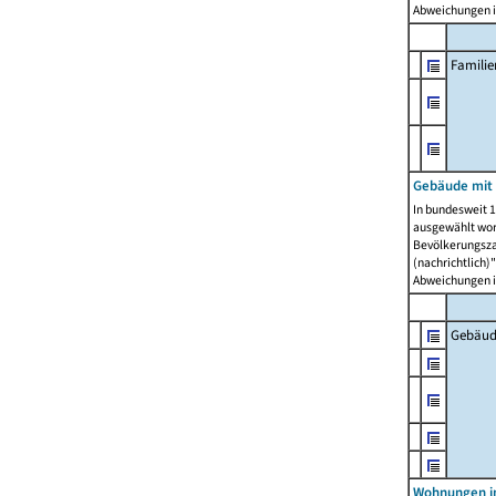
Abweichungen i
Famili
Gebäude mit
In bundesweit 1
ausgewählt wor
Bevölkerungszah
(nachrichtlich)"
Abweichungen i
Gebäud
Wohnungen i