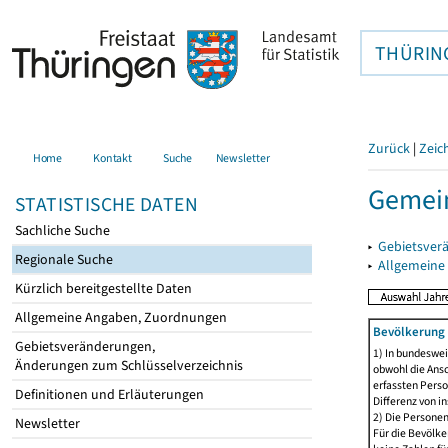
THÜRIN
Zurück
|
Zeic
Home
Kontakt
Suche
Newsletter
Gemein
STATISTISCHE DATEN
Sachliche Suche
▸
Gebietsver
Regionale Suche
▸
Allgemeine
Kürzlich bereitgestellte Daten
Allgemeine Angaben, Zuordnungen
Bevölkerung 
Gebietsveränderungen,
1) In bundeswei
Änderungen zum Schlüsselverzeichnis
obwohl die Ansc
erfassten Perso
Definitionen und Erläuterungen
Differenz von i
2) Die Persone
Newsletter
Für die Bevölke