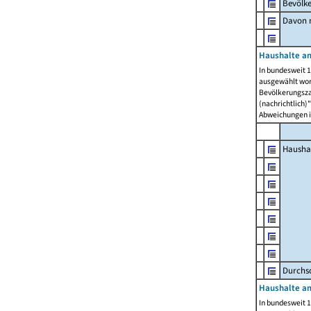
Bevölk
Davon m
Haushalte am
In bundesweit 1
ausgewählt wor
Bevölkerungszah
(nachrichtlich)"
Abweichungen i
Hausha
Durchsc
Haushalte am
In bundesweit 1