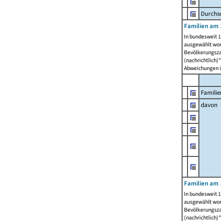
Durchsc
Familien am 
In bundesweit 1
ausgewählt wor
Bevölkerungszah
(nachrichtlich)"
Abweichungen i
Familie
davon
Familien am 
In bundesweit 1
ausgewählt wor
Bevölkerungszah
(nachrichtlich)"