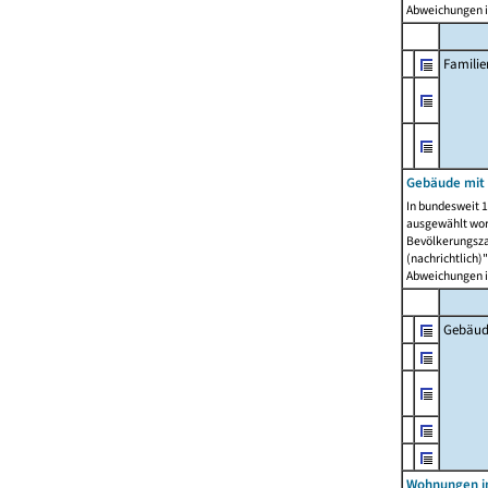
Abweichungen i
Famili
Gebäude mit
In bundesweit 1
ausgewählt wor
Bevölkerungszah
(nachrichtlich)"
Abweichungen i
Gebäud
Wohnungen i