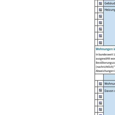
Gebäud
Heizun
Wohnungen i
In bundesweit 1
ausgewählt wor
Bevölkerungszah
(nachrichtlich)"
Abweichungen i
Wohnun
Davon 