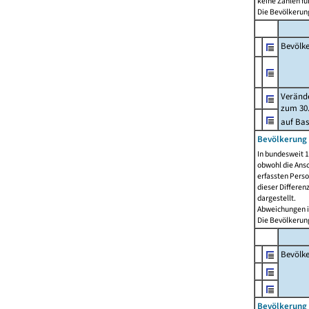
keine Zahlen f
Die Bevölkerung
Bevölk
Verände
zum 30.
auf Bas
Bevölkerung 
In bundesweit 1
obwohl die Ansc
erfassten Pers
dieser Differen
dargestellt.
Abweichungen i
Die Bevölkerung
Bevölk
Bevölkerung 