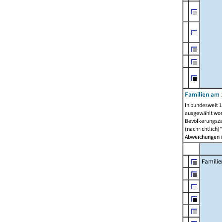
Familien am 
In bundesweit 1
ausgewählt wor
Bevölkerungszah
(nachrichtlich)"
Abweichungen i
Familie