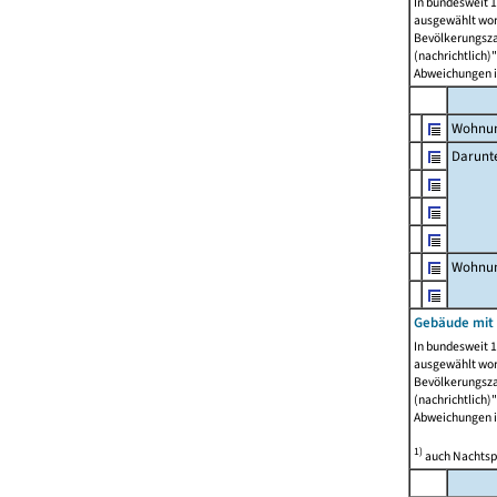
In bundesweit 1
ausgewählt wor
Bevölkerungszah
(nachrichtlich)"
Abweichungen i
Wohnun
Darunt
Wohnun
Gebäude mit
In bundesweit 1
ausgewählt wor
Bevölkerungszah
(nachrichtlich)"
Abweichungen i
1)
auch Nachtsp