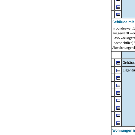
Gebäude mit
In bundesweit 1
ausgewählt wor
Bevölkerungszah
(nachrichtlich)"
Abweichungen i
Gebäud
Eigent
Wohnungen in