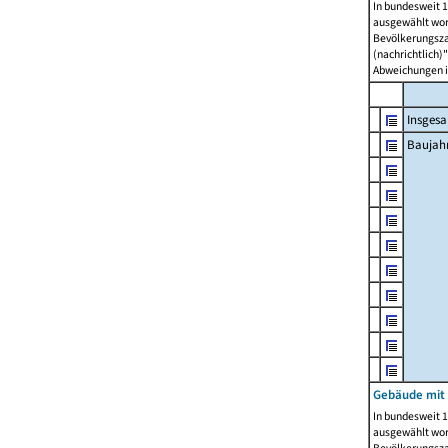
In bundesweit 1
ausgewählt wor
Bevölkerungszah
(nachrichtlich)"
Abweichungen i
Insges
Baujahr
Gebäude mit
In bundesweit 1
ausgewählt wor