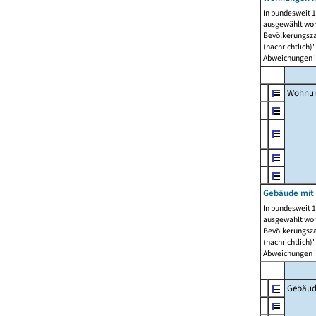
In bundesweit 1
ausgewählt wor
Bevölkerungszah
(nachrichtlich)"
Abweichungen i
Wohnun
Gebäude mit 
In bundesweit 1
ausgewählt wor
Bevölkerungszah
(nachrichtlich)"
Abweichungen i
Gebäud