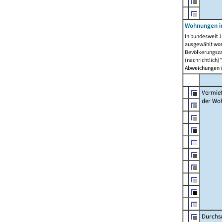
Wohnungen in
In bundesweit 1
ausgewählt wor
Bevölkerungszah
(nachrichtlich)"
Abweichungen i
Vermie
der Wo
Durchs