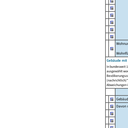
Wohnun
Wohnfl
Gebäude mit
In bundesweit 1
ausgewählt wor
Bevölkerungszah
(nachrichtlich)"
Abweichungen i
Gebäud
Davon m