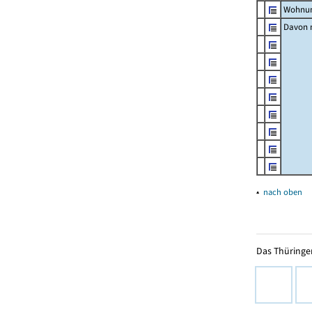
Wohnun
Davon m
▴
nach oben
Das Thüringer