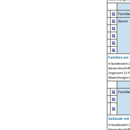
Familie
davon
Familien am 
In bundesweit 1
diesen Anschrif
insgesamt 22 Pe
Abweichungen i
Famili
Gebäude mit
In bundesweit 1
diesen Anschrif