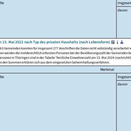
lte
insgesa
davon
 15. Mai 2022 nach Typ des privaten Haushalts (nach Lebensform)
63 Gemeinden konnten für insgesamt 277 Anschriften die Daten nicht vollständig verarbeitet
ten werden die melderechtlich erfassten Personen bei der Bevölkerungszahl der Gemeinden be
rsonen in Thüringen sind in der Tabelle "Amtliche Einwohnerzahl am 15. Mai 2024 (nachrichtli
n den Summen erklären sich aus dem eingesetzten Geheimhaltungsverfahren.
Merkmal
lte
insgesa
davon