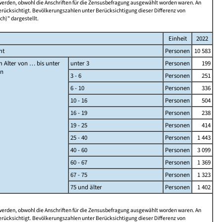
 werden, obwohl die Anschriften für die Zensusbefragung ausgewählt worden waren. An
rücksichtigt. Bevölkerungszahlen unter Berücksichtigung dieser Differenz von
ch)" dargestellt.
Einheit
2022
mt
Personen
10 583
 Alter von … bis unter
unter 3
Personen
199
en
3 - 6
Personen
251
6 - 10
Personen
336
10 - 16
Personen
504
16 - 19
Personen
238
19 - 25
Personen
414
25 - 40
Personen
1 443
40 - 60
Personen
3 099
60 - 67
Personen
1 369
67 - 75
Personen
1 323
75 und älter
Personen
1 402
 werden, obwohl die Anschriften für die Zensusbefragung ausgewählt worden waren. An
rücksichtigt. Bevölkerungszahlen unter Berücksichtigung dieser Differenz von