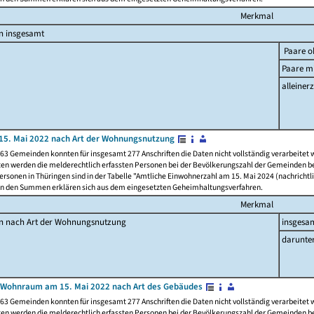
Merkmal
n insgesamt
Paare o
Paare mi
alleinerz
15. Mai 2022 nach Art der Wohnungsnutzung
63 Gemeinden konnten für insgesamt 277 Anschriften die Daten nicht vollständig verarbeitet
ten werden die melderechtlich erfassten Personen bei der Bevölkerungszahl der Gemeinden be
rsonen in Thüringen sind in der Tabelle "Amtliche Einwohnerzahl am 15. Mai 2024 (nachrichtli
n den Summen erklären sich aus dem eingesetzten Geheimhaltungsverfahren.
Merkmal
en nach Art der Wohnungsnutzung
insgesa
darunte
 Wohnraum am 15. Mai 2022 nach Art des Gebäudes
63 Gemeinden konnten für insgesamt 277 Anschriften die Daten nicht vollständig verarbeitet
ten werden die melderechtlich erfassten Personen bei der Bevölkerungszahl der Gemeinden be