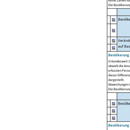
keine Zahlen f
Die Bevölkerung
Bevölk
Verände
auf Bas
Bevölkerung 
In bundesweit 1
obwohl die Ansc
erfassten Pers
dieser Differen
dargestellt.
Abweichungen i
Die Bevölkerung
Bevölk
Bevölkerung 