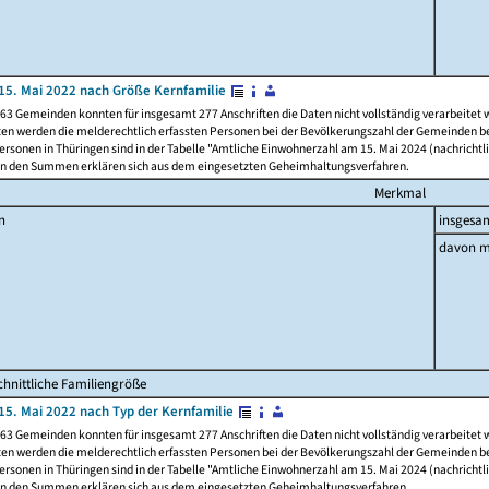
15. Mai 2022 nach Größe Kernfamilie
63 Gemeinden konnten für insgesamt 277 Anschriften die Daten nicht vollständig verarbeitet
ten werden die melderechtlich erfassten Personen bei der Bevölkerungszahl der Gemeinden be
rsonen in Thüringen sind in der Tabelle "Amtliche Einwohnerzahl am 15. Mai 2024 (nachrichtli
n den Summen erklären sich aus dem eingesetzten Geheimhaltungsverfahren.
Merkmal
n
insgesa
davon m
hnittliche Familiengröße
15. Mai 2022 nach Typ der Kernfamilie
63 Gemeinden konnten für insgesamt 277 Anschriften die Daten nicht vollständig verarbeitet
ten werden die melderechtlich erfassten Personen bei der Bevölkerungszahl der Gemeinden be
rsonen in Thüringen sind in der Tabelle "Amtliche Einwohnerzahl am 15. Mai 2024 (nachrichtli
n den Summen erklären sich aus dem eingesetzten Geheimhaltungsverfahren.