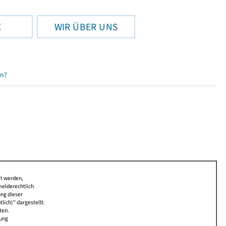
E
WIR ÜBER UNS
en?
et werden,
melderechtlich
ung dieser
lich)" dargestellt.
ten.
bung