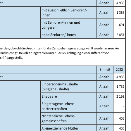
mt
Anzahl
4 936
mit ausschließlich Senioren/-
Anzahl
1 386
innen
mit Senioren/-innen und
Anzahl
691
Jüngeren
ohne Senioren/-innen
Anzahl
2 857
 werden, obwohl die Anschriften für die Zensusbefragung ausgewählt worden waren. An
rücksichtigt. Bevölkerungszahlen unter Berücksichtigung dieser Differenz von
ch)" dargestellt.
Einheit
2022
mt
Anzahl
4 936
Einpersonen-haushalte
Anzahl
1 732
(Singlehaushalte)
Ehepaare
Anzahl
2 193
Eingetragene Lebens-
Anzahl
-
partnerschaften
Nichteheliche Lebens-
Anzahl
405
gemeinschaften
Alleinerziehende Mütter
Anzahl
405