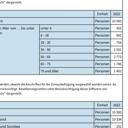
ch)" dargestellt.
Einheit
2022
mt
Personen
10 583
 Alter von … bis unter
unter 6
Personen
453
en
6 - 18
Personen
992
18 - 30
Personen
754
30 - 50
Personen
2 501
50 - 65
Personen
2 773
65 - 75
Personen
1 706
75 und älter
Personen
1 402
 werden, obwohl die Anschriften für die Zensusbefragung ausgewählt worden waren. An
rücksichtigt. Bevölkerungszahlen unter Berücksichtigung dieser Differenz von
ch)" dargestellt.
Einheit
2022
Personen
10 583
land
Personen
10 334
 und Sonstige
Personen
251