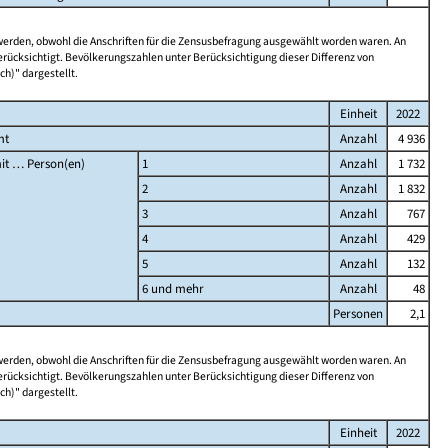
 werden, obwohl die Anschriften für die Zensusbefragung ausgewählt worden waren. An
rücksichtigt. Bevölkerungszahlen unter Berücksichtigung dieser Differenz von
ch)" dargestellt.
Einheit
2022
mt
Anzahl
4 936
it … Person(en)
1
Anzahl
1 732
2
Anzahl
1 832
3
Anzahl
767
4
Anzahl
429
5
Anzahl
132
6 und mehr
Anzahl
48
Personen
2,1
 werden, obwohl die Anschriften für die Zensusbefragung ausgewählt worden waren. An
rücksichtigt. Bevölkerungszahlen unter Berücksichtigung dieser Differenz von
ch)" dargestellt.
Einheit
2022