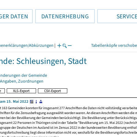
GER DATEN
DATENERHEBUNG
SERVIC
henerklärungen/Abkürzungen
|
Tabellenköpfe verschob
de: Schleusingen, Stadt
änderungen der Gemeinde
 Angaben, Zuordnungen
am 15. Mai 2022
t 163 Gemeinden konnten für insgesamt 277 Anschriften die Daten nicht vollständig verarbeit
hriften für die Zensusbefragung ausgewählt worden waren. An diesen Anschriften werden die 
nen bei der Bevölkerung der Gemeinden berücksichtigt. Die Bevölkerung unter Berücksichtig
nsgesamt 22 Personen in Thüringen sind in der Tabelle "Bevölkerung am 15. Mai 2022 (nachricht
ngruppe der Deutschen im Ausland ist im Zensus 2022 in der bundesweiten Bevölkerung enthal
rungsfortschreibung liegt diese Information nicht vor, weshalb für die Bevölkerungsfortschrei