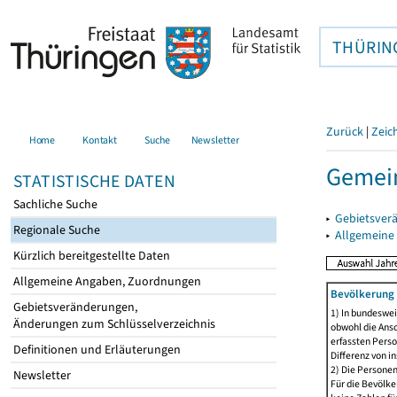
THÜRIN
Zurück
|
Zeic
Home
Kontakt
Suche
Newsletter
Gemein
STATISTISCHE DATEN
Sachliche Suche
▸
Gebietsver
Regionale Suche
▸
Allgemeine
Kürzlich bereitgestellte Daten
Allgemeine Angaben, Zuordnungen
Bevölkerung 
Gebietsveränderungen,
1) In bundeswei
Änderungen zum Schlüsselverzeichnis
obwohl die Ansc
erfassten Perso
Definitionen und Erläuterungen
Differenz von i
2) Die Persone
Newsletter
Für die Bevölke