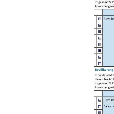
insgesamt 22 Pe
Abweichungen i
Bevölk
Bevölkerung 
In bundesweit 1
diesen Anschrif
insgesamt 22 Pe
Abweichungen i
Bevölk
Davon m