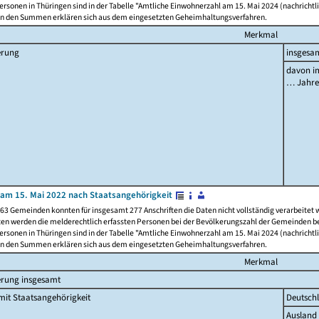
rsonen in Thüringen sind in der Tabelle "Amtliche Einwohnerzahl am 15. Mai 2024 (nachrichtli
n den Summen erklären sich aus dem eingesetzten Geheimhaltungsverfahren.
Merkmal
erung
insgesa
davon im
… Jahr
am 15. Mai 2022 nach Staatsangehörigkeit
63 Gemeinden konnten für insgesamt 277 Anschriften die Daten nicht vollständig verarbeitet
ten werden die melderechtlich erfassten Personen bei der Bevölkerungszahl der Gemeinden be
rsonen in Thüringen sind in der Tabelle "Amtliche Einwohnerzahl am 15. Mai 2024 (nachrichtli
n den Summen erklären sich aus dem eingesetzten Geheimhaltungsverfahren.
Merkmal
erung insgesamt
it Staatsangehörigkeit
Deutsch
Ausland