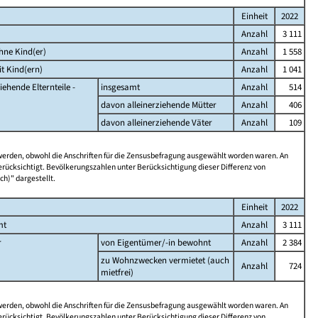
Einheit
2022
Anzahl
3 111
hne Kind(er)
Anzahl
1 558
t Kind(ern)
Anzahl
1 041
iehende Elternteile -
insgesamt
Anzahl
514
davon alleinerziehende Mütter
Anzahl
406
davon alleinerziehende Väter
Anzahl
109
 werden, obwohl die Anschriften für die Zensusbefragung ausgewählt worden waren. An
rücksichtigt. Bevölkerungszahlen unter Berücksichtigung dieser Differenz von
ch)" dargestellt.
Einheit
2022
mt
Anzahl
3 111
r
von Eigentümer/-in bewohnt
Anzahl
2 384
zu Wohnzwecken vermietet (auch
Anzahl
724
mietfrei)
 werden, obwohl die Anschriften für die Zensusbefragung ausgewählt worden waren. An
rücksichtigt. Bevölkerungszahlen unter Berücksichtigung dieser Differenz von