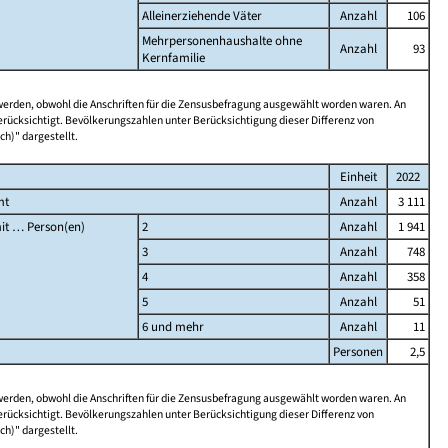
Alleinerziehende Väter
Anzahl
106
Mehrpersonenhaushalte ohne
Anzahl
93
Kernfamilie
 werden, obwohl die Anschriften für die Zensusbefragung ausgewählt worden waren. An
rücksichtigt. Bevölkerungszahlen unter Berücksichtigung dieser Differenz von
ch)" dargestellt.
Einheit
2022
mt
Anzahl
3 111
it … Person(en)
2
Anzahl
1 941
3
Anzahl
748
4
Anzahl
358
5
Anzahl
51
6 und mehr
Anzahl
11
Personen
2,5
 werden, obwohl die Anschriften für die Zensusbefragung ausgewählt worden waren. An
rücksichtigt. Bevölkerungszahlen unter Berücksichtigung dieser Differenz von
ch)" dargestellt.