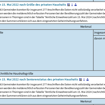
 15. Mai 2022 nach Größe des privaten Haushalts
63 Gemeinden konnten für insgesamt 277 Anschriften die Daten nicht vollständig verarbeitet
ten werden die melderechtlich erfassten Personen bei der Bevölkerungszahl der Gemeinden be
rsonen in Thüringen sind in der Tabelle "Amtliche Einwohnerzahl am 15. Mai 2024 (nachrichtli
n den Summen erklären sich aus dem eingesetzten Geheimhaltungsverfahren.
Merkmal
lte
insgesa
davon m
hnittliche Haushaltsgröße
 15. Mai 2022 nach Seniorenstatus des privaten Haushalts
63 Gemeinden konnten für insgesamt 277 Anschriften die Daten nicht vollständig verarbeitet
ten werden die melderechtlich erfassten Personen bei der Bevölkerungszahl der Gemeinden be
rsonen in Thüringen sind in der Tabelle "Amtliche Einwohnerzahl am 15. Mai 2024 (nachrichtli
n den Summen erklären sich aus dem eingesetzten Geheimhaltungsverfahren.
Merkmal