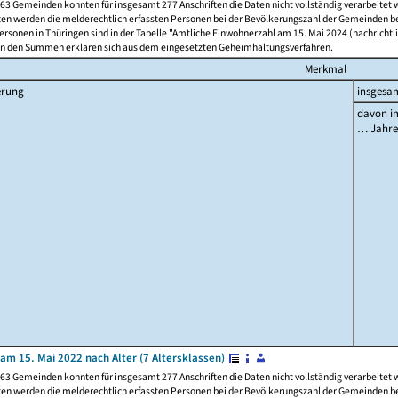
63 Gemeinden konnten für insgesamt 277 Anschriften die Daten nicht vollständig verarbeitet
ten werden die melderechtlich erfassten Personen bei der Bevölkerungszahl der Gemeinden be
rsonen in Thüringen sind in der Tabelle "Amtliche Einwohnerzahl am 15. Mai 2024 (nachrichtli
n den Summen erklären sich aus dem eingesetzten Geheimhaltungsverfahren.
Merkmal
erung
insgesa
davon im
… Jahr
am 15. Mai 2022 nach Alter (7 Altersklassen)
63 Gemeinden konnten für insgesamt 277 Anschriften die Daten nicht vollständig verarbeitet
ten werden die melderechtlich erfassten Personen bei der Bevölkerungszahl der Gemeinden be