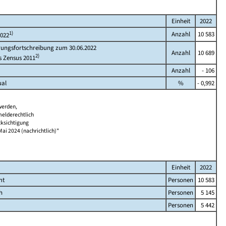
Einheit
2022
1)
Anzahl
10 583
2022
rungsfortschreibung zum 30.06.2022
Anzahl
10 689
2)
s Zensus 2011
Anzahl
- 106
ual
%
- 0,992
werden,
melderechtlich
cksichtigung
Mai 2024 (nachrichtlich)"
Einheit
2022
mt
Personen
10 583
h
Personen
5 145
Personen
5 442