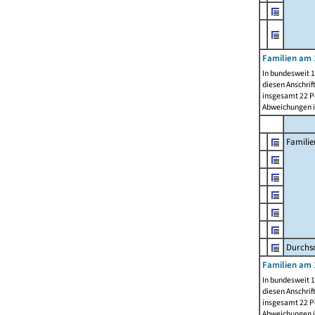
Familien am 
In bundesweit 1
diesen Anschrif
insgesamt 22 Pe
Abweichungen i
Familie
Durchsc
Familien am 
In bundesweit 1
diesen Anschrif
insgesamt 22 Pe
Abweichungen i