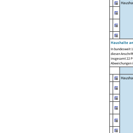
Hausha
Haushalte am
In bundesweit 1
diesen Anschrif
insgesamt 22 Pe
Abweichungen i
Hausha