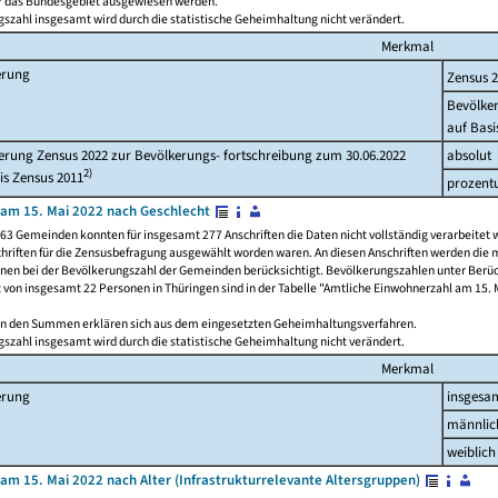
ür das Bundesgebiet ausgewiesen werden.
szahl insgesamt wird durch die statistische Geheimhaltung nicht verändert.
Merkmal
erung
Zensus 
Bevölke
auf Basi
rung Zensus 2022 zur Bevölkerungs- fortschreibung zum 30.06.2022
absolut
2)
is Zensus 2011
prozent
am 15. Mai 2022 nach Geschlecht
63 Gemeinden konnten für insgesamt 277 Anschriften die Daten nicht vollständig verarbeitet 
hriften für die Zensusbefragung ausgewählt worden waren. An diesen Anschriften werden die 
onen bei der Bevölkerungszahl der Gemeinden berücksichtigt. Bevölkerungszahlen unter Berü
z von insgesamt 22 Personen in Thüringen sind in der Tabelle "Amtliche Einwohnerzahl am 15. 
n den Summen erklären sich aus dem eingesetzten Geheimhaltungsverfahren.
szahl insgesamt wird durch die statistische Geheimhaltung nicht verändert.
Merkmal
erung
insgesa
männlic
weiblich
am 15. Mai 2022 nach Alter (Infrastrukturrelevante Altersgruppen)