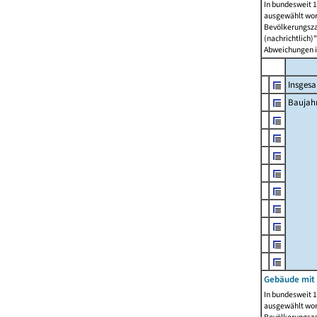
In bundesweit 1
ausgewählt wor
Bevölkerungszah
(nachrichtlich)"
Abweichungen i
Insges
Baujahr
Gebäude mit
In bundesweit 1
ausgewählt wor