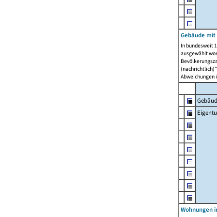
Gebäude mit
In bundesweit 1
ausgewählt wor
Bevölkerungszah
(nachrichtlich)"
Abweichungen i
Gebäud
Eigent
Wohnungen in