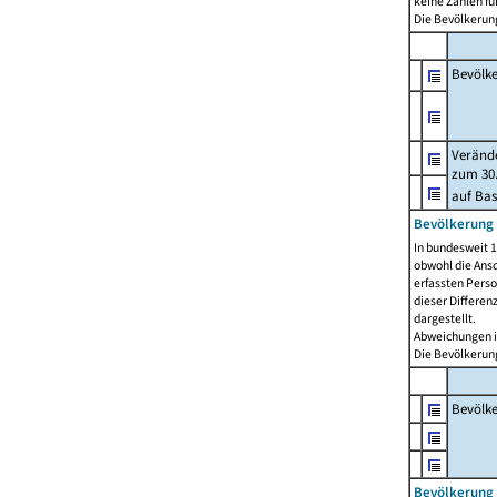
keine Zahlen f
Die Bevölkerung
Bevölk
Verände
zum 30.
auf Bas
Bevölkerung 
In bundesweit 1
obwohl die Ansc
erfassten Pers
dieser Differen
dargestellt.
Abweichungen i
Die Bevölkerung
Bevölk
Bevölkerung 