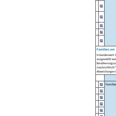
Familien am 
In bundesweit 1
ausgewählt wor
Bevölkerungszah
(nachrichtlich)"
Abweichungen i
Familie