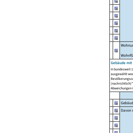
Wohnun
Wohnfl
Gebäude mit
In bundesweit 1
ausgewählt wor
Bevölkerungszah
(nachrichtlich)"
Abweichungen i
Gebäud
Davon m