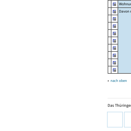
Wohnun
Davon m
▴
nach oben
Das Thüringer