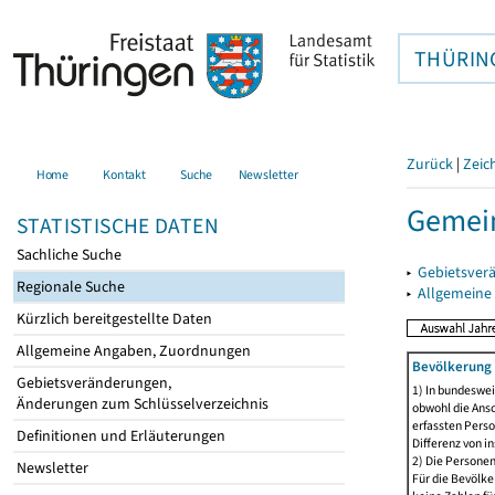
THÜRIN
Zurück
|
Zeic
Home
Kontakt
Suche
Newsletter
Gemei
STATISTISCHE DATEN
Sachliche Suche
▸
Gebietsver
Regionale Suche
▸
Allgemeine
Kürzlich bereitgestellte Daten
Allgemeine Angaben, Zuordnungen
Bevölkerung 
Gebietsveränderungen,
1) In bundeswei
Änderungen zum Schlüsselverzeichnis
obwohl die Ansc
erfassten Perso
Definitionen und Erläuterungen
Differenz von i
2) Die Persone
Newsletter
Für die Bevölke