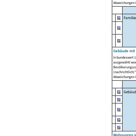
Abweichungen i
Famili
Gebäude mit
In bundesweit 1
ausgewählt wor
Bevölkerungszah
(nachrichtlich)"
Abweichungen i
Gebäud
Wohnungen i