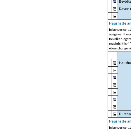
Bevölk
Davon m
Haushalte am
In bundesweit 1
ausgewählt wor
Bevölkerungszah
(nachrichtlich)"
Abweichungen i
Hausha
Durchsc
Haushalte am
In bundesweit 1