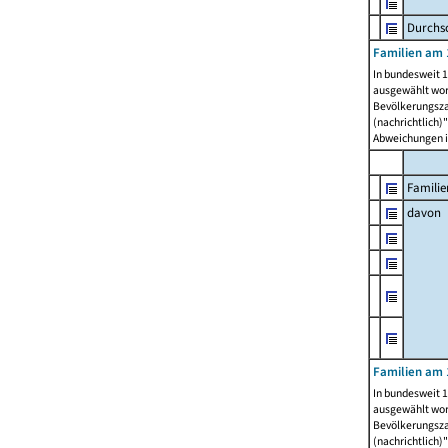
Durchsc
Familien am 
In bundesweit 1
ausgewählt wor
Bevölkerungszah
(nachrichtlich)"
Abweichungen i
Familie
davon
Familien am 
In bundesweit 1
ausgewählt wor
Bevölkerungszah
(nachrichtlich)"