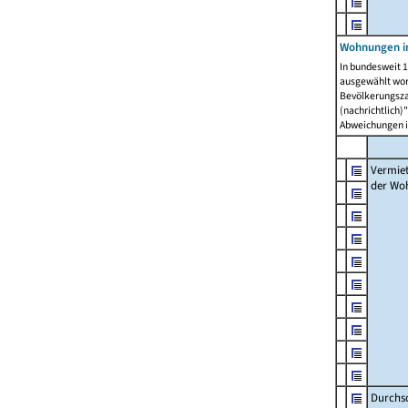
Wohnungen in
In bundesweit 1
ausgewählt wor
Bevölkerungszah
(nachrichtlich)"
Abweichungen i
Vermie
der Wo
Durchs