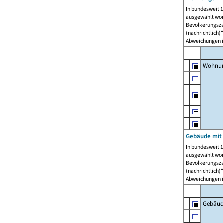
In bundesweit 1
ausgewählt wor
Bevölkerungszah
(nachrichtlich)"
Abweichungen i
Wohnun
Gebäude mit 
In bundesweit 1
ausgewählt wor
Bevölkerungszah
(nachrichtlich)"
Abweichungen i
Gebäud