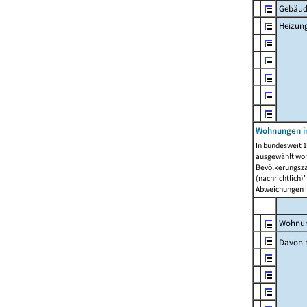
Gebäud
Heizun
Wohnungen i
In bundesweit 1
ausgewählt wor
Bevölkerungszah
(nachrichtlich)"
Abweichungen i
Wohnun
Davon 