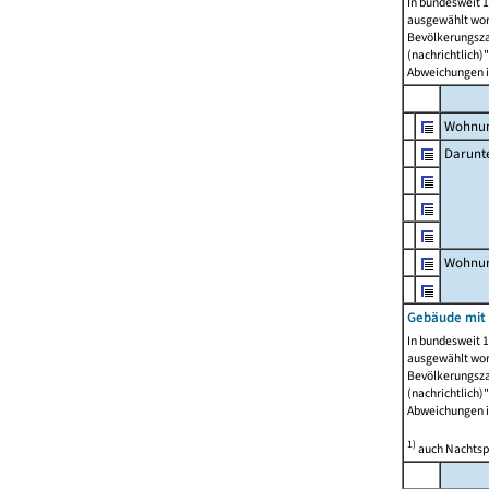
In bundesweit 1
ausgewählt wor
Bevölkerungszah
(nachrichtlich)"
Abweichungen i
Wohnun
Darunt
Wohnun
Gebäude mit
In bundesweit 1
ausgewählt wor
Bevölkerungszah
(nachrichtlich)"
Abweichungen i
1)
auch Nachtsp