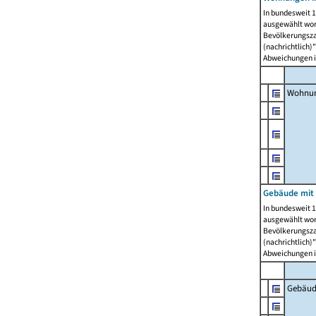
In bundesweit 1
ausgewählt wor
Bevölkerungszah
(nachrichtlich)"
Abweichungen i
Wohnun
Gebäude mit 
In bundesweit 1
ausgewählt wor
Bevölkerungszah
(nachrichtlich)"
Abweichungen i
Gebäud