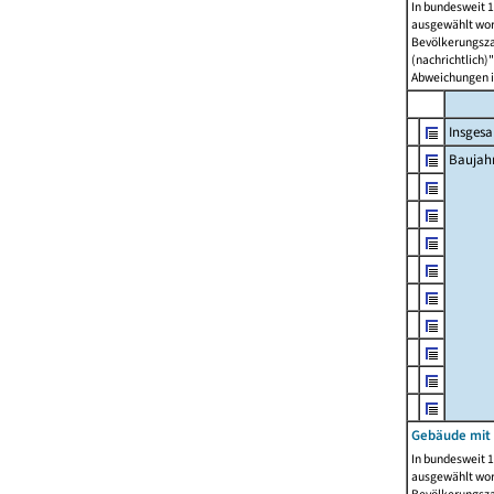
In bundesweit 1
ausgewählt wor
Bevölkerungszah
(nachrichtlich)"
Abweichungen i
Insges
Baujahr
Gebäude mit
In bundesweit 1
ausgewählt wor