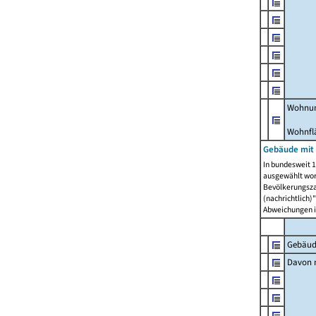
Wohnun
Wohnfl
Gebäude mit
In bundesweit 1
ausgewählt wor
Bevölkerungszah
(nachrichtlich)"
Abweichungen i
Gebäud
Davon m