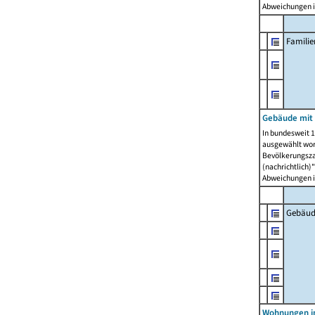
Abweichungen i
Famili
Gebäude mit
In bundesweit 1
ausgewählt wor
Bevölkerungszah
(nachrichtlich)"
Abweichungen i
Gebäud
Wohnungen i