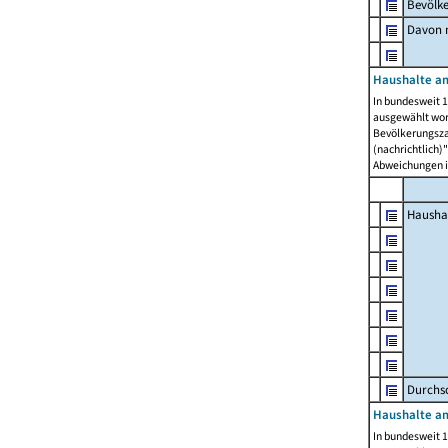
Bevölk
Davon m
Haushalte am
In bundesweit 1
ausgewählt wor
Bevölkerungszah
(nachrichtlich)"
Abweichungen i
Hausha
Durchsc
Haushalte am
In bundesweit 1