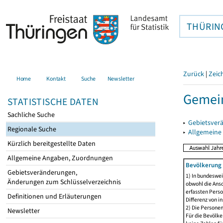
THÜRIN
Zurück
|
Zeic
Home
Kontakt
Suche
Newsletter
Gemein
STATISTISCHE DATEN
Sachliche Suche
▸
Gebietsver
Regionale Suche
▸
Allgemeine
Kürzlich bereitgestellte Daten
Allgemeine Angaben, Zuordnungen
Bevölkerung 
Gebietsveränderungen,
1) In bundeswei
Änderungen zum Schlüsselverzeichnis
obwohl die Ansc
erfassten Perso
Definitionen und Erläuterungen
Differenz von i
2) Die Persone
Newsletter
Für die Bevölke