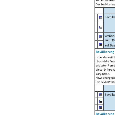
keine Zahlen f
Die Bevölkerung
Bevölk
Verände
zum 30.
auf Bas
Bevölkerung 
In bundesweit 1
obwohl die Ansc
erfassten Pers
dieser Differen
dargestellt.
Abweichungen i
Die Bevölkerung
Bevölk
Bevölkerung 