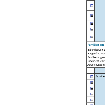
Familien am 
In bundesweit 1
ausgewählt wor
Bevölkerungszah
(nachrichtlich)"
Abweichungen i
Familie