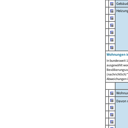
Gebäud
Heizun
Wohnungen i
In bundesweit 1
ausgewählt wor
Bevölkerungszah
(nachrichtlich)"
Abweichungen i
Wohnun
Davon 