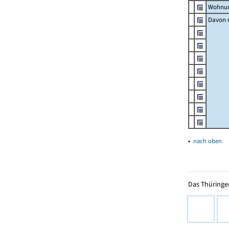
Wohnun
Davon m
▴
nach oben
Das Thüringer