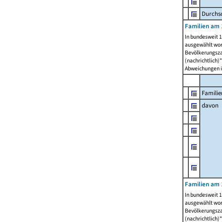
Durchsc
Familien am 
In bundesweit 1
ausgewählt wor
Bevölkerungszah
(nachrichtlich)"
Abweichungen i
Familie
davon
Familien am 
In bundesweit 1
ausgewählt wor
Bevölkerungszah
(nachrichtlich)"