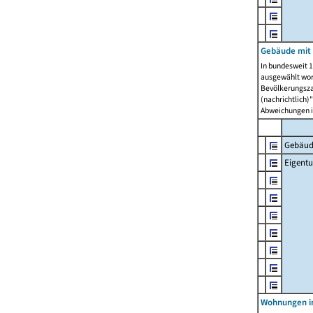
Gebäude mit
In bundesweit 1
ausgewählt wor
Bevölkerungszah
(nachrichtlich)"
Abweichungen i
Gebäud
Eigent
Wohnungen in