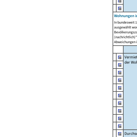
Wohnungen in
In bundesweit 1
ausgewählt wor
Bevölkerungszah
(nachrichtlich)"
Abweichungen i
Vermie
der Wo
Durchs