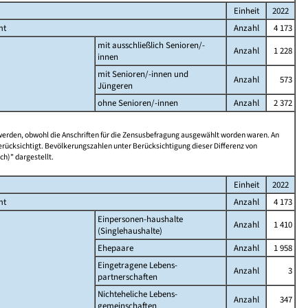
Einheit
2022
mt
Anzahl
4 173
mit ausschließlich Senioren/-
Anzahl
1 228
innen
mit Senioren/-innen und
Anzahl
573
Jüngeren
ohne Senioren/-innen
Anzahl
2 372
 werden, obwohl die Anschriften für die Zensusbefragung ausgewählt worden waren. An
rücksichtigt. Bevölkerungszahlen unter Berücksichtigung dieser Differenz von
ch)" dargestellt.
Einheit
2022
mt
Anzahl
4 173
Einpersonen-haushalte
Anzahl
1 410
(Singlehaushalte)
Ehepaare
Anzahl
1 958
Eingetragene Lebens-
Anzahl
3
partnerschaften
Nichteheliche Lebens-
Anzahl
347
gemeinschaften