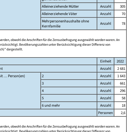
Alleinerziehende Mütter
Anzahl
305
Alleinerziehende Väter
Anzahl
70
Mehrpersonenhaushalte ohne
Anzahl
78
Kernfamilie
 werden, obwohl die Anschriften für die Zensusbefragung ausgewählt worden waren. An
rücksichtigt. Bevölkerungszahlen unter Berücksichtigung dieser Differenz von
ch)" dargestellt.
Einheit
2022
mt
Anzahl
2 681
it … Person(en)
2
Anzahl
1 643
3
Anzahl
661
4
Anzahl
296
5
Anzahl
58
6 und mehr
Anzahl
18
Personen
2,6
 werden, obwohl die Anschriften für die Zensusbefragung ausgewählt worden waren. An
rücksichtigt. Bevölkerungszahlen unter Berücksichtigung dieser Differenz von