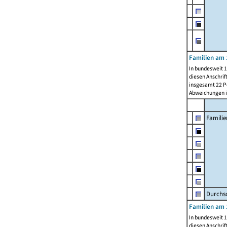
Familien am 
In bundesweit 1
diesen Anschrif
insgesamt 22 Pe
Abweichungen i
Familie
Durchsc
Familien am 
In bundesweit 1
diesen Anschrif