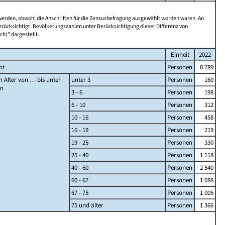
 werden, obwohl die Anschriften für die Zensusbefragung ausgewählt worden waren. An
rücksichtigt. Bevölkerungszahlen unter Berücksichtigung dieser Differenz von
ch)" dargestellt.
Einheit
2022
mt
Personen
8 789
 Alter von … bis unter
unter 3
Personen
160
en
3 - 6
Personen
198
6 - 10
Personen
312
10 - 16
Personen
458
16 - 19
Personen
219
19 - 25
Personen
330
25 - 40
Personen
1 118
40 - 60
Personen
2 540
60 - 67
Personen
1 088
67 - 75
Personen
1 005
75 und älter
Personen
1 366