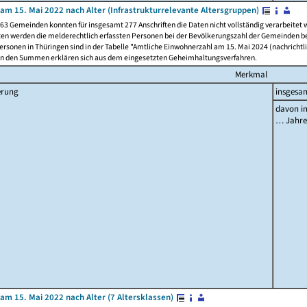
am 15. Mai 2022 nach Alter (Infrastrukturrelevante Altersgruppen)
63 Gemeinden konnten für insgesamt 277 Anschriften die Daten nicht vollständig verarbeitet
ten werden die melderechtlich erfassten Personen bei der Bevölkerungszahl der Gemeinden be
rsonen in Thüringen sind in der Tabelle "Amtliche Einwohnerzahl am 15. Mai 2024 (nachrichtli
n den Summen erklären sich aus dem eingesetzten Geheimhaltungsverfahren.
Merkmal
erung
insgesa
davon im
… Jahr
am 15. Mai 2022 nach Alter (7 Altersklassen)