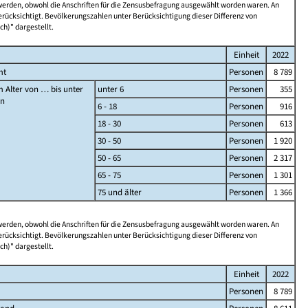
 werden, obwohl die Anschriften für die Zensusbefragung ausgewählt worden waren. An
rücksichtigt. Bevölkerungszahlen unter Berücksichtigung dieser Differenz von
ch)" dargestellt.
Einheit
2022
mt
Personen
8 789
 Alter von … bis unter
unter 6
Personen
355
en
6 - 18
Personen
916
18 - 30
Personen
613
30 - 50
Personen
1 920
50 - 65
Personen
2 317
65 - 75
Personen
1 301
75 und älter
Personen
1 366
 werden, obwohl die Anschriften für die Zensusbefragung ausgewählt worden waren. An
rücksichtigt. Bevölkerungszahlen unter Berücksichtigung dieser Differenz von
ch)" dargestellt.
Einheit
2022
Personen
8 789