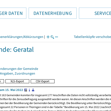
GER DATEN
DATENERHEBUNG
SERVIC
henerklärungen/Abkürzungen
|
Tabellenköpfe verschob
de: Geratal
änderungen der Gemeinde
 Angaben, Zuordnungen
am 15. Mai 2022
t 163 Gemeinden konnten für insgesamt 277 Anschriften die Daten nicht vollständig verarbeit
hriften für die Zensusbefragung ausgewählt worden waren. An diesen Anschriften werden die 
nen bei der Bevölkerung der Gemeinden berücksichtigt. Die Bevölkerung unter Berücksichtig
nsgesamt 22 Personen in Thüringen sind in der Tabelle "Bevölkerung am 15. Mai 2022 (nachricht