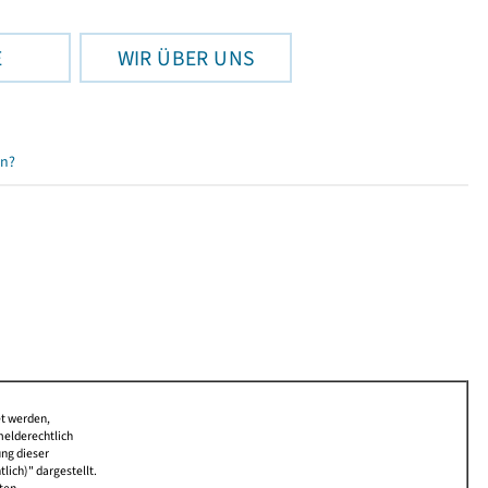
E
WIR ÜBER UNS
en?
et werden,
melderechtlich
ung dieser
lich)" dargestellt.