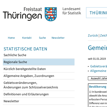
THÜRIN
Zurück
|
Zeic
Home
Kontakt
Suche
Newsletter
Gemein
STATISTISCHE DATEN
Sachliche Suche
seit 01.01.2019
Regionale Suche
▸
Gebietsver
Kürzlich bereitgestellte Daten
▸
Allgemeine
Allgemeine Angaben, Zuordnungen
Gebietsveränderungen,
Bevölkerung 
Änderungen zum Schlüsselverzeichnis
1) In bundeswei
Definitionen und Erläuterungen
obwohl die Ansc
erfassten Perso
Newsletter
Differenz von i