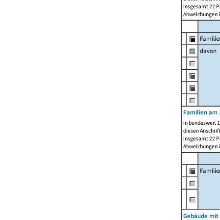
insgesamt 22 Pe
Abweichungen i
Familie
davon
Familien am 
In bundesweit 1
diesen Anschrif
insgesamt 22 Pe
Abweichungen i
Famili
Gebäude mit