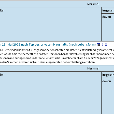
Merkmal
lte
insgesa
davon
 15. Mai 2022 nach Typ des privaten Haushalts (nach Lebensform)
63 Gemeinden konnten für insgesamt 277 Anschriften die Daten nicht vollständig verarbeitet
ten werden die melderechtlich erfassten Personen bei der Bevölkerungszahl der Gemeinden be
rsonen in Thüringen sind in der Tabelle "Amtliche Einwohnerzahl am 15. Mai 2024 (nachrichtli
n den Summen erklären sich aus dem eingesetzten Geheimhaltungsverfahren.
Merkmal
lte
insgesa
davon