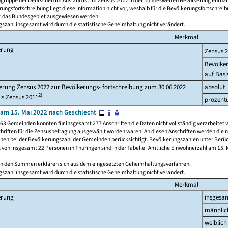
ngruppe der Deutschen im Ausland ist im Zensus 2022 in der bundesweiten Bevölkerung enthal
rungsfortschreibung liegt diese Information nicht vor, weshalb für die Bevölkerungsfortschrei
ür das Bundesgebiet ausgewiesen werden.
szahl insgesamt wird durch die statistische Geheimhaltung nicht verändert.
Merkmal
erung
Zensus 
Bevölke
auf Basi
rung Zensus 2022 zur Bevölkerungs- fortschreibung zum 30.06.2022
absolut
2)
is Zensus 2011
prozent
am 15. Mai 2022 nach Geschlecht
63 Gemeinden konnten für insgesamt 277 Anschriften die Daten nicht vollständig verarbeitet 
hriften für die Zensusbefragung ausgewählt worden waren. An diesen Anschriften werden die 
onen bei der Bevölkerungszahl der Gemeinden berücksichtigt. Bevölkerungszahlen unter Berü
z von insgesamt 22 Personen in Thüringen sind in der Tabelle "Amtliche Einwohnerzahl am 15. 
n den Summen erklären sich aus dem eingesetzten Geheimhaltungsverfahren.
szahl insgesamt wird durch die statistische Geheimhaltung nicht verändert.
Merkmal
erung
insgesa
männlic
weiblich