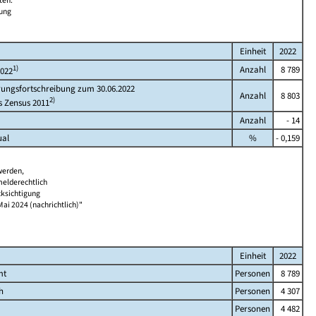
ten.
bung
Einheit
2022
1)
Anzahl
8 789
2022
rungsfortschreibung zum 30.06.2022
Anzahl
8 803
2)
s Zensus 2011
Anzahl
- 14
ual
%
- 0,159
werden,
melderechtlich
cksichtigung
Mai 2024 (nachrichtlich)"
Einheit
2022
mt
Personen
8 789
h
Personen
4 307
Personen
4 482