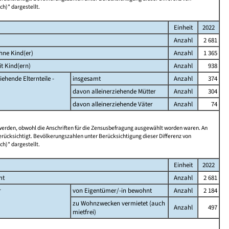
ch)" dargestellt.
Einheit
2022
Anzahl
2 681
hne Kind(er)
Anzahl
1 365
t Kind(ern)
Anzahl
938
iehende Elternteile -
insgesamt
Anzahl
374
davon alleinerziehende Mütter
Anzahl
304
davon alleinerziehende Väter
Anzahl
74
 werden, obwohl die Anschriften für die Zensusbefragung ausgewählt worden waren. An
rücksichtigt. Bevölkerungszahlen unter Berücksichtigung dieser Differenz von
ch)" dargestellt.
Einheit
2022
mt
Anzahl
2 681
r
von Eigentümer/-in bewohnt
Anzahl
2 184
zu Wohnzwecken vermietet (auch
Anzahl
497
mietfrei)