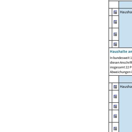
Hausha
Haushalte am
In bundesweit 1
diesen Anschrif
insgesamt 22 Pe
Abweichungen i
Hausha