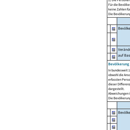
2) Die Persone
Für die Bevölke
keine Zahlen f
Die Bevölkerung
Bevölk
Verände
auf Bas
Bevölkerung 
In bundesweit 1
obwohl die Ansc
erfassten Pers
dieser Differen
dargestellt.
Abweichungen i
Die Bevölkerung
Bevölk