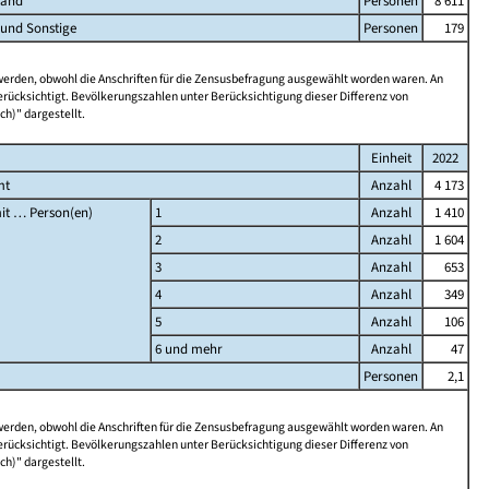
land
Personen
8 611
 und Sonstige
Personen
179
 werden, obwohl die Anschriften für die Zensusbefragung ausgewählt worden waren. An
rücksichtigt. Bevölkerungszahlen unter Berücksichtigung dieser Differenz von
ch)" dargestellt.
Einheit
2022
mt
Anzahl
4 173
it … Person(en)
1
Anzahl
1 410
2
Anzahl
1 604
3
Anzahl
653
4
Anzahl
349
5
Anzahl
106
6 und mehr
Anzahl
47
Personen
2,1
 werden, obwohl die Anschriften für die Zensusbefragung ausgewählt worden waren. An
rücksichtigt. Bevölkerungszahlen unter Berücksichtigung dieser Differenz von
ch)" dargestellt.