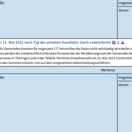
lte
insgesa
davon
 15. Mai 2022 nach Typ des privaten Haushalts (nach Lebensform)
63 Gemeinden konnten für insgesamt 277 Anschriften die Daten nicht vollständig verarbeitet
ten werden die melderechtlich erfassten Personen bei der Bevölkerungszahl der Gemeinden be
rsonen in Thüringen sind in der Tabelle "Amtliche Einwohnerzahl am 15. Mai 2024 (nachrichtli
n den Summen erklären sich aus dem eingesetzten Geheimhaltungsverfahren.
Merkmal
lte
insgesa
davon