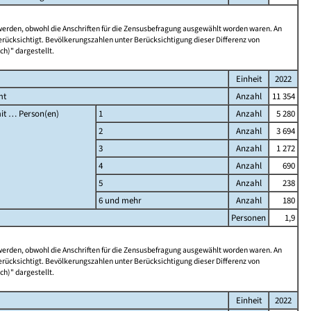
 werden, obwohl die Anschriften für die Zensusbefragung ausgewählt worden waren. An
rücksichtigt. Bevölkerungszahlen unter Berücksichtigung dieser Differenz von
ch)" dargestellt.
Einheit
2022
mt
Anzahl
11 354
it … Person(en)
1
Anzahl
5 280
2
Anzahl
3 694
3
Anzahl
1 272
4
Anzahl
690
5
Anzahl
238
6 und mehr
Anzahl
180
Personen
1,9
 werden, obwohl die Anschriften für die Zensusbefragung ausgewählt worden waren. An
rücksichtigt. Bevölkerungszahlen unter Berücksichtigung dieser Differenz von
ch)" dargestellt.
Einheit
2022