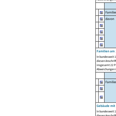
Familie
davon
Familien am 
In bundesweit 1
diesen Anschrif
insgesamt 22 Pe
Abweichungen i
Famili
Gebäude mit
In bundesweit 1
diesen Anschrif