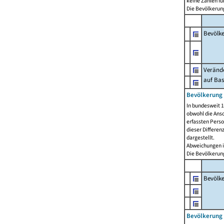
keine Zahlen f
Die Bevölkerung
Bevölk
Verände
auf Bas
Bevölkerung 
In bundesweit 1
obwohl die Ansc
erfassten Pers
dieser Differen
dargestellt.
Abweichungen i
Die Bevölkerung
Bevölk
Bevölkerung 