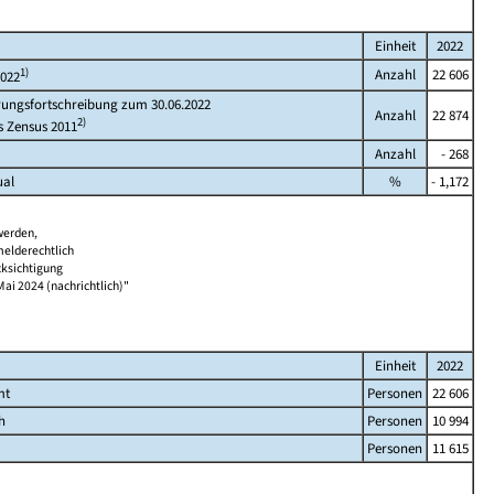
Einheit
2022
1)
Anzahl
22 606
2022
rungsfortschreibung zum 30.06.2022
Anzahl
22 874
2)
s Zensus 2011
Anzahl
- 268
ual
%
- 1,172
werden,
melderechtlich
cksichtigung
Mai 2024 (nachrichtlich)"
Einheit
2022
mt
Personen
22 606
h
Personen
10 994
Personen
11 615