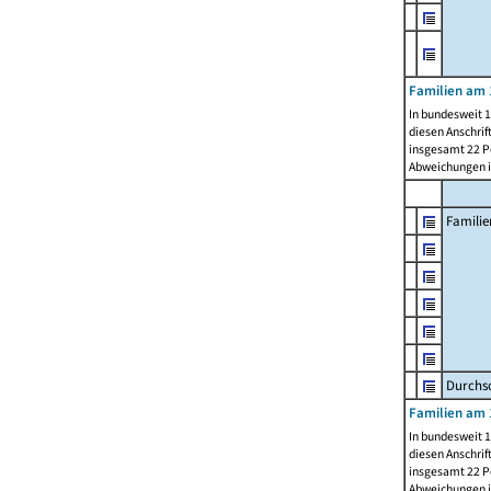
Familien am 
In bundesweit 1
diesen Anschrif
insgesamt 22 Pe
Abweichungen i
Familie
Durchsc
Familien am 
In bundesweit 1
diesen Anschrif
insgesamt 22 Pe
Abweichungen i