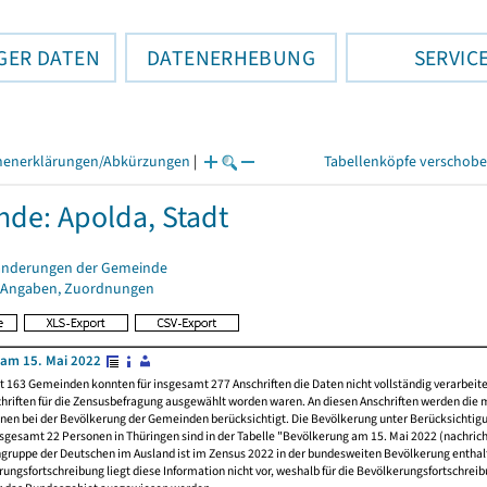
GER DATEN
DATENERHEBUNG
SERVIC
henerklärungen/Abkürzungen
|
Tabellenköpfe verschob
de: Apolda, Stadt
änderungen der Gemeinde
 Angaben, Zuordnungen
am 15. Mai 2022
t 163 Gemeinden konnten für insgesamt 277 Anschriften die Daten nicht vollständig verarbeit
hriften für die Zensusbefragung ausgewählt worden waren. An diesen Anschriften werden die 
nen bei der Bevölkerung der Gemeinden berücksichtigt. Die Bevölkerung unter Berücksichtig
nsgesamt 22 Personen in Thüringen sind in der Tabelle "Bevölkerung am 15. Mai 2022 (nachricht
ngruppe der Deutschen im Ausland ist im Zensus 2022 in der bundesweiten Bevölkerung enthal
rungsfortschreibung liegt diese Information nicht vor, weshalb für die Bevölkerungsfortschrei