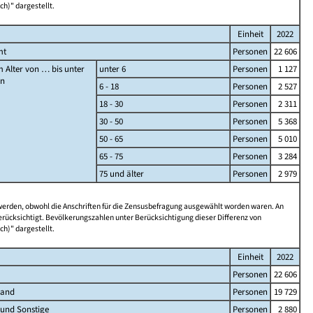
ch)" dargestellt.
Einheit
2022
mt
Personen
22 606
 Alter von … bis unter
unter 6
Personen
1 127
en
6 - 18
Personen
2 527
18 - 30
Personen
2 311
30 - 50
Personen
5 368
50 - 65
Personen
5 010
65 - 75
Personen
3 284
75 und älter
Personen
2 979
 werden, obwohl die Anschriften für die Zensusbefragung ausgewählt worden waren. An
rücksichtigt. Bevölkerungszahlen unter Berücksichtigung dieser Differenz von
ch)" dargestellt.
Einheit
2022
Personen
22 606
land
Personen
19 729
 und Sonstige
Personen
2 880