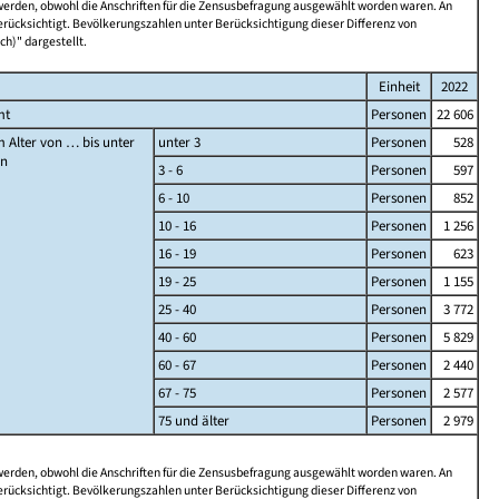
 werden, obwohl die Anschriften für die Zensusbefragung ausgewählt worden waren. An
rücksichtigt. Bevölkerungszahlen unter Berücksichtigung dieser Differenz von
ch)" dargestellt.
Einheit
2022
mt
Personen
22 606
 Alter von … bis unter
unter 3
Personen
528
en
3 - 6
Personen
597
6 - 10
Personen
852
10 - 16
Personen
1 256
16 - 19
Personen
623
19 - 25
Personen
1 155
25 - 40
Personen
3 772
40 - 60
Personen
5 829
60 - 67
Personen
2 440
67 - 75
Personen
2 577
75 und älter
Personen
2 979
 werden, obwohl die Anschriften für die Zensusbefragung ausgewählt worden waren. An
rücksichtigt. Bevölkerungszahlen unter Berücksichtigung dieser Differenz von