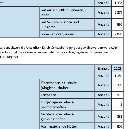
mt
Anzahl
11 354
mit ausschließlich Senioren/-
Anzahl
3 377
innen
mit Senioren/-innen und
Anzahl
893
Jüngeren
ohne Senioren/-innen
Anzahl
7 083
 werden, obwohl die Anschriften für die Zensusbefragung ausgewählt worden waren. An
rücksichtigt. Bevölkerungszahlen unter Berücksichtigung dieser Differenz von
ch)" dargestellt.
Einheit
2022
mt
Anzahl
11 354
Einpersonen-haushalte
Anzahl
5 280
(Singlehaushalte)
Ehepaare
Anzahl
3 916
Eingetragene Lebens-
Anzahl
3
partnerschaften
Nichteheliche Lebens-
Anzahl
888
gemeinschaften
Alleinerziehende Mütter
Anzahl
853