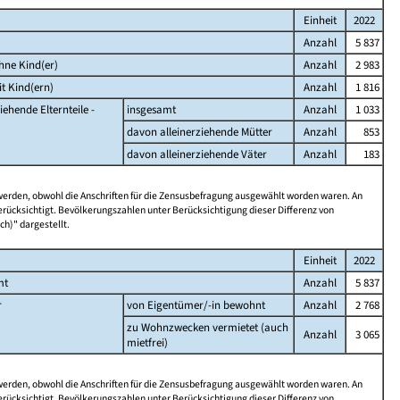
Einheit
2022
Anzahl
5 837
hne Kind(er)
Anzahl
2 983
t Kind(ern)
Anzahl
1 816
iehende Elternteile -
insgesamt
Anzahl
1 033
davon alleinerziehende Mütter
Anzahl
853
davon alleinerziehende Väter
Anzahl
183
 werden, obwohl die Anschriften für die Zensusbefragung ausgewählt worden waren. An
rücksichtigt. Bevölkerungszahlen unter Berücksichtigung dieser Differenz von
ch)" dargestellt.
Einheit
2022
mt
Anzahl
5 837
r
von Eigentümer/-in bewohnt
Anzahl
2 768
zu Wohnzwecken vermietet (auch
Anzahl
3 065
mietfrei)
 werden, obwohl die Anschriften für die Zensusbefragung ausgewählt worden waren. An
rücksichtigt. Bevölkerungszahlen unter Berücksichtigung dieser Differenz von