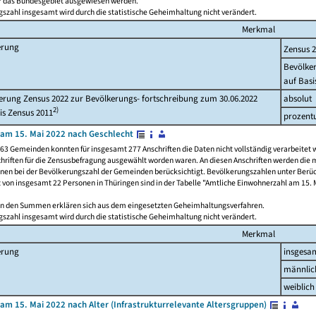
ür das Bundesgebiet ausgewiesen werden.
szahl insgesamt wird durch die statistische Geheimhaltung nicht verändert.
Merkmal
erung
Zensus 
Bevölke
auf Basi
rung Zensus 2022 zur Bevölkerungs- fortschreibung zum 30.06.2022
absolut
2)
is Zensus 2011
prozent
am 15. Mai 2022 nach Geschlecht
63 Gemeinden konnten für insgesamt 277 Anschriften die Daten nicht vollständig verarbeitet 
hriften für die Zensusbefragung ausgewählt worden waren. An diesen Anschriften werden die 
onen bei der Bevölkerungszahl der Gemeinden berücksichtigt. Bevölkerungszahlen unter Berü
z von insgesamt 22 Personen in Thüringen sind in der Tabelle "Amtliche Einwohnerzahl am 15. 
n den Summen erklären sich aus dem eingesetzten Geheimhaltungsverfahren.
szahl insgesamt wird durch die statistische Geheimhaltung nicht verändert.
Merkmal
erung
insgesa
männlic
weiblich
am 15. Mai 2022 nach Alter (Infrastrukturrelevante Altersgruppen)