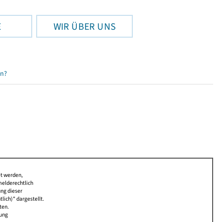
E
WIR ÜBER UNS
en?
et werden,
melderechtlich
ung dieser
lich)" dargestellt.
ten.
bung