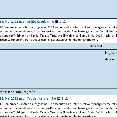
15. Mai 2022 nach Größe Kernfamilie
63 Gemeinden konnten für insgesamt 277 Anschriften die Daten nicht vollständig verarbeitet
ten werden die melderechtlich erfassten Personen bei der Bevölkerungszahl der Gemeinden be
rsonen in Thüringen sind in der Tabelle "Amtliche Einwohnerzahl am 15. Mai 2024 (nachrichtli
n den Summen erklären sich aus dem eingesetzten Geheimhaltungsverfahren.
Merkmal
n
insgesa
davon m
hnittliche Familiengröße
15. Mai 2022 nach Typ der Kernfamilie
63 Gemeinden konnten für insgesamt 277 Anschriften die Daten nicht vollständig verarbeitet
ten werden die melderechtlich erfassten Personen bei der Bevölkerungszahl der Gemeinden be
rsonen in Thüringen sind in der Tabelle "Amtliche Einwohnerzahl am 15. Mai 2024 (nachrichtli
n den Summen erklären sich aus dem eingesetzten Geheimhaltungsverfahren.