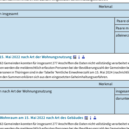
Merkmal
n insgesamt
Paare o
Paare mi
alleinerz
15. Mai 2022 nach Art der Wohnungsnutzung
63 Gemeinden konnten für insgesamt 277 Anschriften die Daten nicht vollständig verarbeitet
ten werden die melderechtlich erfassten Personen bei der Bevölkerungszahl der Gemeinden be
rsonen in Thüringen sind in der Tabelle "Amtliche Einwohnerzahl am 15. Mai 2024 (nachrichtli
n den Summen erklären sich aus dem eingesetzten Geheimhaltungsverfahren.
Merkmal
en nach Art der Wohnungsnutzung
insgesa
darunte
 Wohnraum am 15. Mai 2022 nach Art des Gebäudes
63 Gemeinden konnten für insgesamt 277 Anschriften die Daten nicht vollständig verarbeitet
ten werden die melderechtlich erfassten Personen bei der Bevölkerungszahl der Gemeinden be