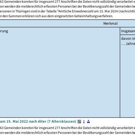
63 Gemeinden konnten für insgesamt 277 Anschriften die Daten nicht vollständig verarbeitet
ten werden die melderechtlich erfassten Personen bei der Bevölkerungszahl der Gemeinden be
rsonen in Thüringen sind in der Tabelle "Amtliche Einwohnerzahl am 15. Mai 2024 (nachrichtli
n den Summen erklären sich aus dem eingesetzten Geheimhaltungsverfahren.
Merkmal
erung
insgesa
davon im
… Jahr
am 15. Mai 2022 nach Alter (7 Altersklassen)
63 Gemeinden konnten für insgesamt 277 Anschriften die Daten nicht vollständig verarbeitet
ten werden die melderechtlich erfassten Personen bei der Bevölkerungszahl der Gemeinden be