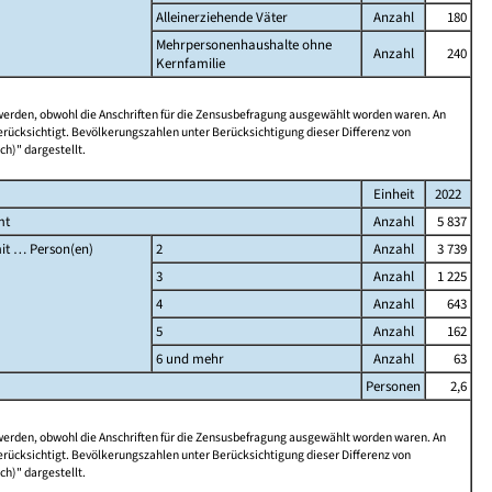
Alleinerziehende Väter
Anzahl
180
Mehrpersonenhaushalte ohne
Anzahl
240
Kernfamilie
 werden, obwohl die Anschriften für die Zensusbefragung ausgewählt worden waren. An
rücksichtigt. Bevölkerungszahlen unter Berücksichtigung dieser Differenz von
ch)" dargestellt.
Einheit
2022
mt
Anzahl
5 837
it … Person(en)
2
Anzahl
3 739
3
Anzahl
1 225
4
Anzahl
643
5
Anzahl
162
6 und mehr
Anzahl
63
Personen
2,6
 werden, obwohl die Anschriften für die Zensusbefragung ausgewählt worden waren. An
rücksichtigt. Bevölkerungszahlen unter Berücksichtigung dieser Differenz von
ch)" dargestellt.