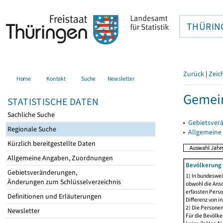
THÜRIN
Zurück
|
Zeic
Home
Kontakt
Suche
Newsletter
Gemein
STATISTISCHE DATEN
Sachliche Suche
▸
Gebietsver
Regionale Suche
▸
Allgemeine
Kürzlich bereitgestellte Daten
Allgemeine Angaben, Zuordnungen
Bevölkerung 
Gebietsveränderungen,
1) In bundeswei
Änderungen zum Schlüsselverzeichnis
obwohl die Ansc
erfassten Perso
Definitionen und Erläuterungen
Differenz von i
2) Die Persone
Newsletter
Für die Bevölke