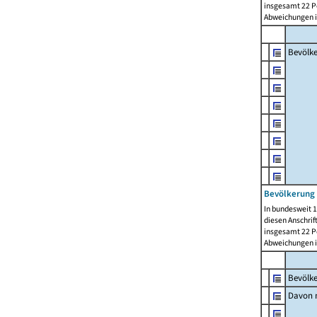
insgesamt 22 Pe
Abweichungen i
Bevölk
Bevölkerung 
In bundesweit 1
diesen Anschrif
insgesamt 22 Pe
Abweichungen i
Bevölk
Davon m