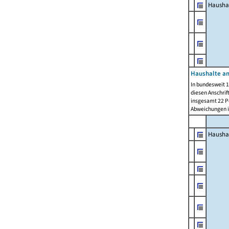
Hausha
Haushalte am
In bundesweit 1
diesen Anschrif
insgesamt 22 Pe
Abweichungen i
Hausha