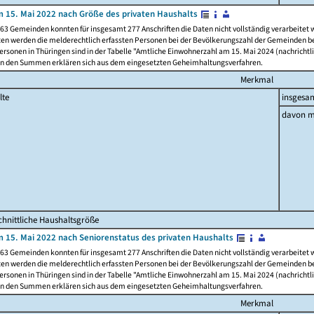
 15. Mai 2022 nach Größe des privaten Haushalts
63 Gemeinden konnten für insgesamt 277 Anschriften die Daten nicht vollständig verarbeitet
ten werden die melderechtlich erfassten Personen bei der Bevölkerungszahl der Gemeinden be
rsonen in Thüringen sind in der Tabelle "Amtliche Einwohnerzahl am 15. Mai 2024 (nachrichtli
n den Summen erklären sich aus dem eingesetzten Geheimhaltungsverfahren.
Merkmal
lte
insgesa
davon m
hnittliche Haushaltsgröße
 15. Mai 2022 nach Seniorenstatus des privaten Haushalts
63 Gemeinden konnten für insgesamt 277 Anschriften die Daten nicht vollständig verarbeitet
ten werden die melderechtlich erfassten Personen bei der Bevölkerungszahl der Gemeinden be
rsonen in Thüringen sind in der Tabelle "Amtliche Einwohnerzahl am 15. Mai 2024 (nachrichtli
n den Summen erklären sich aus dem eingesetzten Geheimhaltungsverfahren.
Merkmal