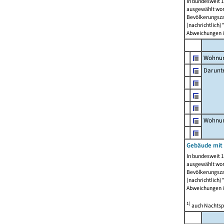
In bundesweit 1
ausgewählt wor
Bevölkerungszah
(nachrichtlich)"
Abweichungen i
Wohnun
Darunt
Wohnun
Gebäude mit
In bundesweit 1
ausgewählt wor
Bevölkerungszah
(nachrichtlich)"
Abweichungen i
1)
auch Nachtsp