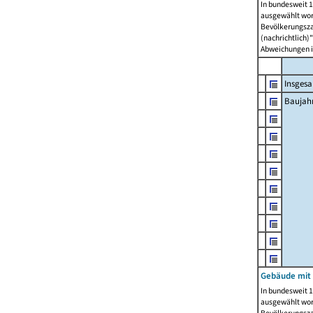
In bundesweit 1
ausgewählt wor
Bevölkerungszah
(nachrichtlich)"
Abweichungen i
Insges
Baujahr
Gebäude mit
In bundesweit 1
ausgewählt wor