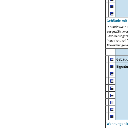
Gebäude mit
In bundesweit 1
ausgewählt wor
Bevölkerungszah
(nachrichtlich)"
Abweichungen i
Gebäud
Eigent
Wohnungen in