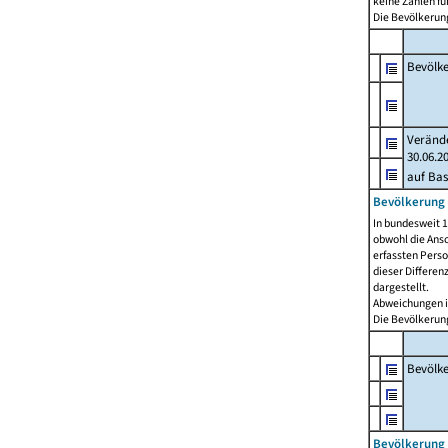
keine Zahlen f
Die Bevölkerung
Bevölk
Verände
30.06.2
auf Bas
Bevölkerung 
In bundesweit 1
obwohl die Ansc
erfassten Pers
dieser Differen
dargestellt.
Abweichungen i
Die Bevölkerung
Bevölk
Bevölkerung 