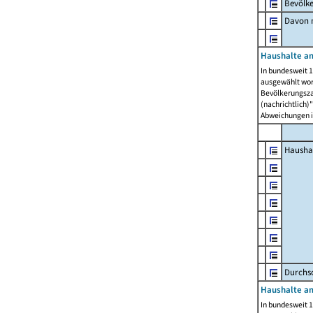
Bevölk
Davon m
Haushalte am
In bundesweit 1
ausgewählt wor
Bevölkerungszah
(nachrichtlich)"
Abweichungen i
Hausha
Durchsc
Haushalte am
In bundesweit 1