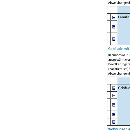
Abweichungen i
Famili
Gebäude mit
In bundesweit 1
ausgewählt wor
Bevölkerungszah
(nachrichtlich)"
Abweichungen i
Gebäud
Wohnungen i