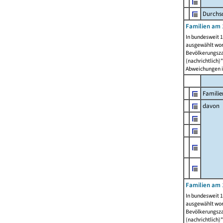
Durchsc
Familien am 
In bundesweit 1
ausgewählt wor
Bevölkerungszah
(nachrichtlich)"
Abweichungen i
Familie
davon
Familien am 
In bundesweit 1
ausgewählt wor
Bevölkerungszah
(nachrichtlich)"