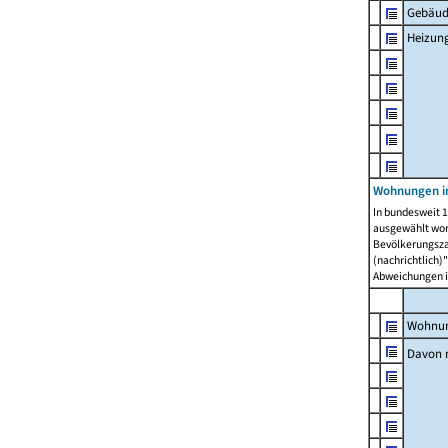
Gebäud
Heizun
Wohnungen i
In bundesweit 1
ausgewählt wor
Bevölkerungszah
(nachrichtlich)"
Abweichungen i
Wohnun
Davon 