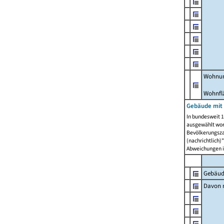
Wohnun
Wohnfl
Gebäude mit
In bundesweit 1
ausgewählt wor
Bevölkerungszah
(nachrichtlich)"
Abweichungen i
Gebäud
Davon m