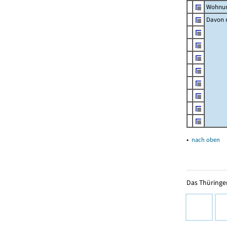
Wohnun
Davon m
▴
nach oben
Das Thüringer