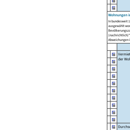
Wohnungen in
In bundesweit 1
ausgewählt wor
Bevölkerungszah
(nachrichtlich)"
Abweichungen i
Vermie
der Wo
Durchs