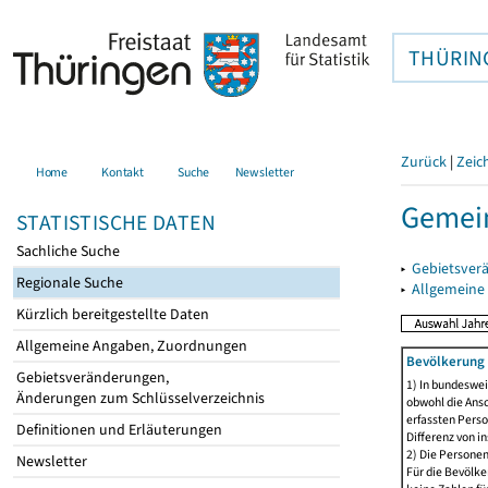
THÜRIN
Zurück
|
Zeic
Home
Kontakt
Suche
Newsletter
Gemein
STATISTISCHE DATEN
Sachliche Suche
▸
Gebietsver
Regionale Suche
▸
Allgemeine
Kürzlich bereitgestellte Daten
Allgemeine Angaben, Zuordnungen
Bevölkerung 
Gebietsveränderungen,
1) In bundeswei
Änderungen zum Schlüsselverzeichnis
obwohl die Ansc
erfassten Perso
Definitionen und Erläuterungen
Differenz von i
2) Die Persone
Newsletter
Für die Bevölke