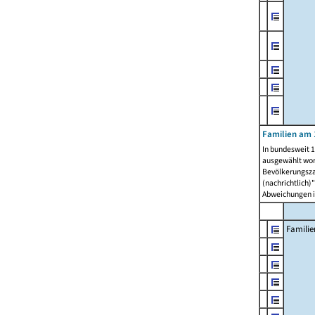
Familien am 
In bundesweit 1
ausgewählt wor
Bevölkerungszah
(nachrichtlich)"
Abweichungen i
Familie