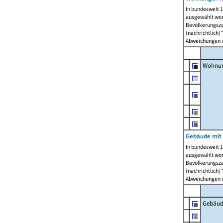
In bundesweit 1
ausgewählt wor
Bevölkerungszah
(nachrichtlich)"
Abweichungen i
Wohnun
Gebäude mit 
In bundesweit 1
ausgewählt wor
Bevölkerungszah
(nachrichtlich)"
Abweichungen i
Gebäud