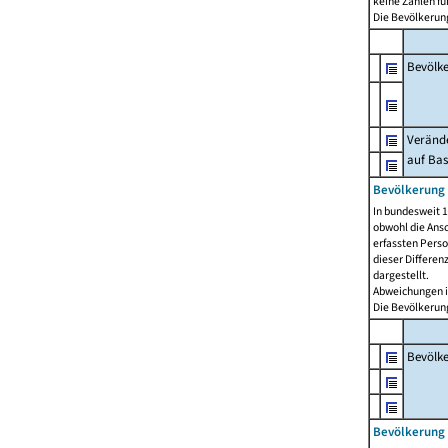
keine Zahlen f
Die Bevölkerung
Bevölk
Verände
auf Bas
Bevölkerung 
In bundesweit 1
obwohl die Ansc
erfassten Pers
dieser Differen
dargestellt.
Abweichungen i
Die Bevölkerung
Bevölk
Bevölkerung 