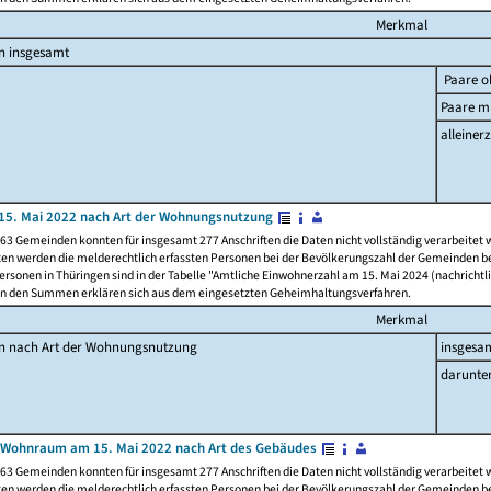
Merkmal
n insgesamt
Paare o
Paare mi
alleinerz
15. Mai 2022 nach Art der Wohnungsnutzung
63 Gemeinden konnten für insgesamt 277 Anschriften die Daten nicht vollständig verarbeitet
ten werden die melderechtlich erfassten Personen bei der Bevölkerungszahl der Gemeinden be
rsonen in Thüringen sind in der Tabelle "Amtliche Einwohnerzahl am 15. Mai 2024 (nachrichtli
n den Summen erklären sich aus dem eingesetzten Geheimhaltungsverfahren.
Merkmal
en nach Art der Wohnungsnutzung
insgesa
darunte
 Wohnraum am 15. Mai 2022 nach Art des Gebäudes
63 Gemeinden konnten für insgesamt 277 Anschriften die Daten nicht vollständig verarbeitet
ten werden die melderechtlich erfassten Personen bei der Bevölkerungszahl der Gemeinden be