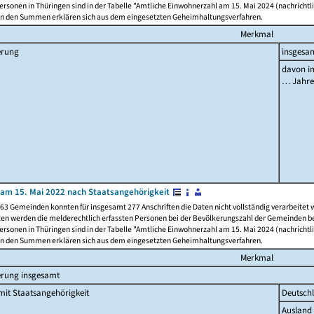
rsonen in Thüringen sind in der Tabelle "Amtliche Einwohnerzahl am 15. Mai 2024 (nachrichtli
n den Summen erklären sich aus dem eingesetzten Geheimhaltungsverfahren.
Merkmal
erung
insgesa
davon im
… Jahr
am 15. Mai 2022 nach Staatsangehörigkeit
63 Gemeinden konnten für insgesamt 277 Anschriften die Daten nicht vollständig verarbeitet
ten werden die melderechtlich erfassten Personen bei der Bevölkerungszahl der Gemeinden be
rsonen in Thüringen sind in der Tabelle "Amtliche Einwohnerzahl am 15. Mai 2024 (nachrichtli
n den Summen erklären sich aus dem eingesetzten Geheimhaltungsverfahren.
Merkmal
erung insgesamt
it Staatsangehörigkeit
Deutsch
Ausland