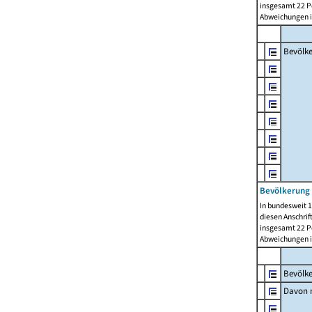
insgesamt 22 Pe
Abweichungen i
Bevölk
Bevölkerung 
In bundesweit 1
diesen Anschrif
insgesamt 22 Pe
Abweichungen i
Bevölk
Davon m