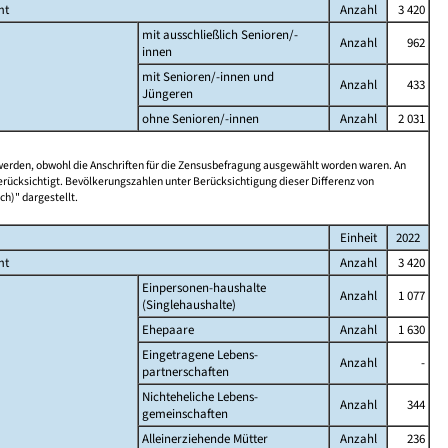
mt
Anzahl
3 420
mit ausschließlich Senioren/-
Anzahl
962
innen
mit Senioren/-innen und
Anzahl
433
Jüngeren
ohne Senioren/-innen
Anzahl
2 031
 werden, obwohl die Anschriften für die Zensusbefragung ausgewählt worden waren. An
rücksichtigt. Bevölkerungszahlen unter Berücksichtigung dieser Differenz von
ch)" dargestellt.
Einheit
2022
mt
Anzahl
3 420
Einpersonen-haushalte
Anzahl
1 077
(Singlehaushalte)
Ehepaare
Anzahl
1 630
Eingetragene Lebens-
Anzahl
-
partnerschaften
Nichteheliche Lebens-
Anzahl
344
gemeinschaften
Alleinerziehende Mütter
Anzahl
236