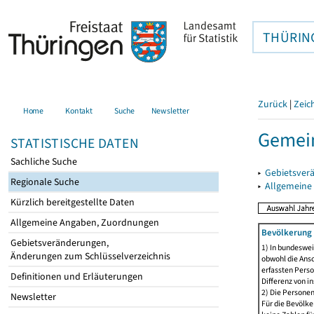
THÜRIN
Zurück
|
Zeic
Home
Kontakt
Suche
Newsletter
Gemein
STATISTISCHE DATEN
Sachliche Suche
▸
Gebietsver
Regionale Suche
▸
Allgemeine
Kürzlich bereitgestellte Daten
Allgemeine Angaben, Zuordnungen
Bevölkerung 
Gebietsveränderungen,
1) In bundeswei
Änderungen zum Schlüsselverzeichnis
obwohl die Ansc
erfassten Perso
Definitionen und Erläuterungen
Differenz von i
2) Die Persone
Newsletter
Für die Bevölke