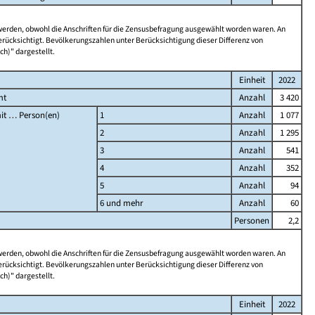
 werden, obwohl die Anschriften für die Zensusbefragung ausgewählt worden waren. An
rücksichtigt. Bevölkerungszahlen unter Berücksichtigung dieser Differenz von
ch)" dargestellt.
Einheit
2022
mt
Anzahl
3 420
it … Person(en)
1
Anzahl
1 077
2
Anzahl
1 295
3
Anzahl
541
4
Anzahl
352
5
Anzahl
94
6 und mehr
Anzahl
60
Personen
2,2
 werden, obwohl die Anschriften für die Zensusbefragung ausgewählt worden waren. An
rücksichtigt. Bevölkerungszahlen unter Berücksichtigung dieser Differenz von
ch)" dargestellt.
Einheit
2022