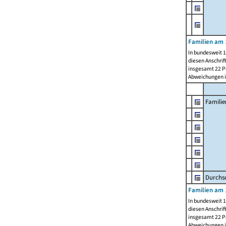
Familien am 
In bundesweit 1
diesen Anschrif
insgesamt 22 Pe
Abweichungen i
Familie
Durchsc
Familien am 
In bundesweit 1
diesen Anschrif
insgesamt 22 Pe
Abweichungen i