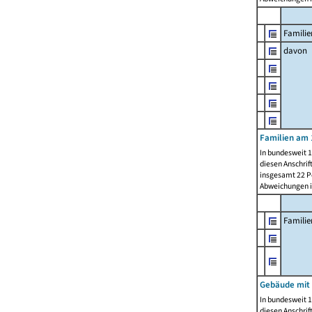
Familie
davon
Familien am 
In bundesweit 1
diesen Anschrif
insgesamt 22 Pe
Abweichungen i
Famili
Gebäude mit
In bundesweit 1
diesen Anschrif