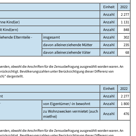
Einheit
2022
Anzahl
2 277
hne Kind(er)
Anzahl
1 131
t Kind(ern)
Anzahl
848
iehende Elternteile -
insgesamt
Anzahl
302
davon alleinerziehende Mütter
Anzahl
235
davon alleinerziehende Väter
Anzahl
68
 werden, obwohl die Anschriften für die Zensusbefragung ausgewählt worden waren. An
rücksichtigt. Bevölkerungszahlen unter Berücksichtigung dieser Differenz von
ch)" dargestellt.
Einheit
2022
mt
Anzahl
2 277
r
von Eigentümer/-in bewohnt
Anzahl
1 800
zu Wohnzwecken vermietet (auch
Anzahl
476
mietfrei)
 werden, obwohl die Anschriften für die Zensusbefragung ausgewählt worden waren. An
rücksichtigt. Bevölkerungszahlen unter Berücksichtigung dieser Differenz von