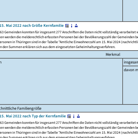
15. Mai 2022 nach Größe Kernfamilie
63 Gemeinden konnten für insgesamt 277 Anschriften die Daten nicht vollständig verarbeitet
ten werden die melderechtlich erfassten Personen bei der Bevölkerungszahl der Gemeinden be
rsonen in Thüringen sind in der Tabelle "Amtliche Einwohnerzahl am 15. Mai 2024 (nachrichtli
n den Summen erklären sich aus dem eingesetzten Geheimhaltungsverfahren.
Merkmal
n
insgesa
davon m
hnittliche Familiengröße
15. Mai 2022 nach Typ der Kernfamilie
63 Gemeinden konnten für insgesamt 277 Anschriften die Daten nicht vollständig verarbeitet
ten werden die melderechtlich erfassten Personen bei der Bevölkerungszahl der Gemeinden be
rsonen in Thüringen sind in der Tabelle "Amtliche Einwohnerzahl am 15. Mai 2024 (nachrichtli
n den Summen erklären sich aus dem eingesetzten Geheimhaltungsverfahren.