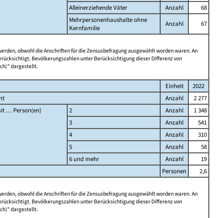
Alleinerziehende Väter
Anzahl
68
Mehrpersonenhaushalte ohne
Anzahl
67
Kernfamilie
 werden, obwohl die Anschriften für die Zensusbefragung ausgewählt worden waren. An
rücksichtigt. Bevölkerungszahlen unter Berücksichtigung dieser Differenz von
ch)" dargestellt.
Einheit
2022
mt
Anzahl
2 277
it … Person(en)
2
Anzahl
1 348
3
Anzahl
541
4
Anzahl
310
5
Anzahl
58
6 und mehr
Anzahl
19
Personen
2,6
 werden, obwohl die Anschriften für die Zensusbefragung ausgewählt worden waren. An
rücksichtigt. Bevölkerungszahlen unter Berücksichtigung dieser Differenz von
ch)" dargestellt.