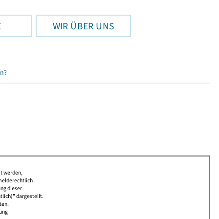
E
WIR ÜBER UNS
en?
et werden,
melderechtlich
ung dieser
lich)" dargestellt.
ten.
bung