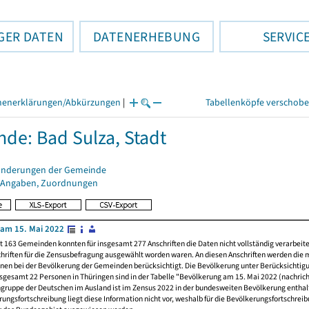
GER DATEN
DATENERHEBUNG
SERVIC
henerklärungen/Abkürzungen
|
Tabellenköpfe verschob
de: Bad Sulza, Stadt
änderungen der Gemeinde
 Angaben, Zuordnungen
am 15. Mai 2022
t 163 Gemeinden konnten für insgesamt 277 Anschriften die Daten nicht vollständig verarbeit
hriften für die Zensusbefragung ausgewählt worden waren. An diesen Anschriften werden die 
nen bei der Bevölkerung der Gemeinden berücksichtigt. Die Bevölkerung unter Berücksichtig
nsgesamt 22 Personen in Thüringen sind in der Tabelle "Bevölkerung am 15. Mai 2022 (nachricht
ngruppe der Deutschen im Ausland ist im Zensus 2022 in der bundesweiten Bevölkerung enthal
rungsfortschreibung liegt diese Information nicht vor, weshalb für die Bevölkerungsfortschrei