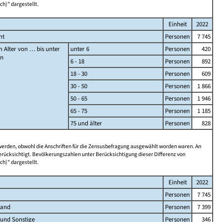
ch)" dargestellt.
Einheit
2022
mt
Personen
7 745
 Alter von … bis unter
unter 6
Personen
420
en
6 - 18
Personen
892
18 - 30
Personen
609
30 - 50
Personen
1 866
50 - 65
Personen
1 946
65 - 75
Personen
1 185
75 und älter
Personen
828
 werden, obwohl die Anschriften für die Zensusbefragung ausgewählt worden waren. An
rücksichtigt. Bevölkerungszahlen unter Berücksichtigung dieser Differenz von
ch)" dargestellt.
Einheit
2022
Personen
7 745
land
Personen
7 399
 und Sonstige
Personen
346