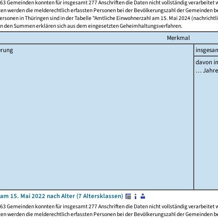
63 Gemeinden konnten für insgesamt 277 Anschriften die Daten nicht vollständig verarbeitet
ten werden die melderechtlich erfassten Personen bei der Bevölkerungszahl der Gemeinden be
rsonen in Thüringen sind in der Tabelle "Amtliche Einwohnerzahl am 15. Mai 2024 (nachrichtli
n den Summen erklären sich aus dem eingesetzten Geheimhaltungsverfahren.
Merkmal
erung
insgesa
davon im
… Jahr
am 15. Mai 2022 nach Alter (7 Altersklassen)
63 Gemeinden konnten für insgesamt 277 Anschriften die Daten nicht vollständig verarbeitet
ten werden die melderechtlich erfassten Personen bei der Bevölkerungszahl der Gemeinden be