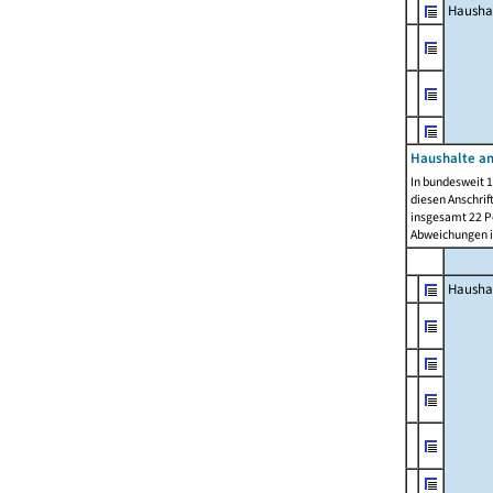
Hausha
Haushalte am
In bundesweit 1
diesen Anschrif
insgesamt 22 Pe
Abweichungen i
Hausha