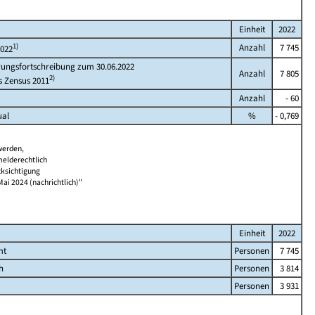
Einheit
2022
1)
Anzahl
7 745
2022
rungsfortschreibung zum 30.06.2022
Anzahl
7 805
2)
s Zensus 2011
Anzahl
- 60
ual
%
- 0,769
werden,
melderechtlich
cksichtigung
Mai 2024 (nachrichtlich)"
Einheit
2022
mt
Personen
7 745
h
Personen
3 814
Personen
3 931