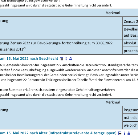
ür das Bundesgebiet ausgewiesen werden.
szahl insgesamt wird durch die statistische Geheimhaltung nicht verändert.
Merkmal
erung
Zensus 
Bevölke
auf Basi
rung Zensus 2022 zur Bevölkerungs- fortschreibung zum 30.06.2022
absolut
2)
is Zensus 2011
prozent
am 15. Mai 2022 nach Geschlecht
63 Gemeinden konnten für insgesamt 277 Anschriften die Daten nicht vollständig verarbeitet 
hriften für die Zensusbefragung ausgewählt worden waren. An diesen Anschriften werden die 
onen bei der Bevölkerungszahl der Gemeinden berücksichtigt. Bevölkerungszahlen unter Berü
z von insgesamt 22 Personen in Thüringen sind in der Tabelle "Amtliche Einwohnerzahl am 15. 
n den Summen erklären sich aus dem eingesetzten Geheimhaltungsverfahren.
szahl insgesamt wird durch die statistische Geheimhaltung nicht verändert.
Merkmal
erung
insgesa
männlic
weiblich
am 15. Mai 2022 nach Alter (Infrastrukturrelevante Altersgruppen)