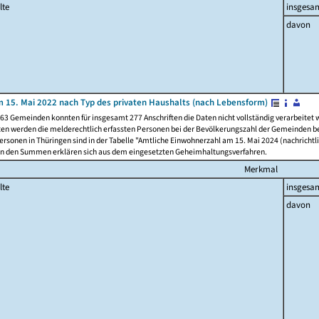
lte
insgesa
davon
 15. Mai 2022 nach Typ des privaten Haushalts (nach Lebensform)
63 Gemeinden konnten für insgesamt 277 Anschriften die Daten nicht vollständig verarbeitet
ten werden die melderechtlich erfassten Personen bei der Bevölkerungszahl der Gemeinden be
rsonen in Thüringen sind in der Tabelle "Amtliche Einwohnerzahl am 15. Mai 2024 (nachrichtli
n den Summen erklären sich aus dem eingesetzten Geheimhaltungsverfahren.
Merkmal
lte
insgesa
davon