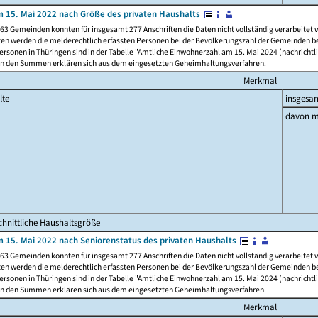
 15. Mai 2022 nach Größe des privaten Haushalts
63 Gemeinden konnten für insgesamt 277 Anschriften die Daten nicht vollständig verarbeitet
ten werden die melderechtlich erfassten Personen bei der Bevölkerungszahl der Gemeinden be
rsonen in Thüringen sind in der Tabelle "Amtliche Einwohnerzahl am 15. Mai 2024 (nachrichtli
n den Summen erklären sich aus dem eingesetzten Geheimhaltungsverfahren.
Merkmal
lte
insgesa
davon m
hnittliche Haushaltsgröße
 15. Mai 2022 nach Seniorenstatus des privaten Haushalts
63 Gemeinden konnten für insgesamt 277 Anschriften die Daten nicht vollständig verarbeitet
ten werden die melderechtlich erfassten Personen bei der Bevölkerungszahl der Gemeinden be
rsonen in Thüringen sind in der Tabelle "Amtliche Einwohnerzahl am 15. Mai 2024 (nachrichtli
n den Summen erklären sich aus dem eingesetzten Geheimhaltungsverfahren.
Merkmal