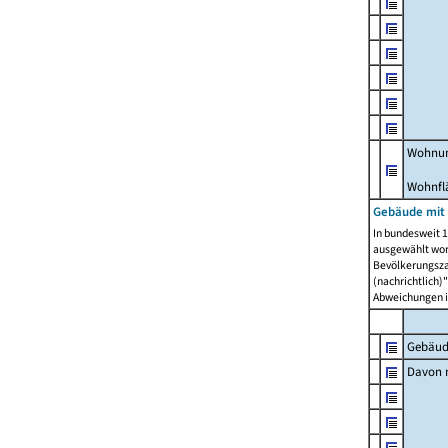
Wohnun
Wohnfl
Gebäude mit
In bundesweit 1
ausgewählt wor
Bevölkerungszah
(nachrichtlich)"
Abweichungen i
Gebäud
Davon m