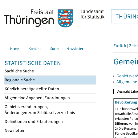
THÜRIN
Zurück
|
Zeic
Home
Kontakt
Suche
Newsletter
Gemein
STATISTISCHE DATEN
Sachliche Suche
▸
Gebietsver
Regionale Suche
▸
Allgemeine
Kürzlich bereitgestellte Daten
Allgemeine Angaben, Zuordnungen
Bevölkerung 
Gebietsveränderungen,
1) In bundeswei
Änderungen zum Schlüsselverzeichnis
obwohl die Ansc
erfassten Perso
Definitionen und Erläuterungen
Differenz von i
2) Die Persone
Newsletter
Für die Bevölke