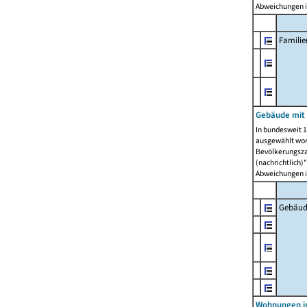
Abweichungen i
Famili
Gebäude mit
In bundesweit 1
ausgewählt wor
Bevölkerungszah
(nachrichtlich)"
Abweichungen i
Gebäud
Wohnungen i