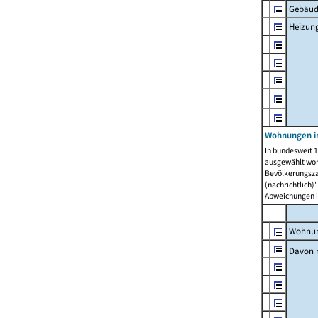
Gebäud
Heizun
Wohnungen i
In bundesweit 1
ausgewählt wor
Bevölkerungszah
(nachrichtlich)"
Abweichungen i
Wohnun
Davon 