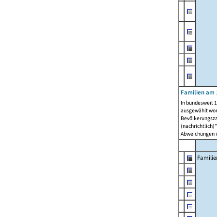
Familien am 
In bundesweit 1
ausgewählt wor
Bevölkerungszah
(nachrichtlich)"
Abweichungen i
Familie