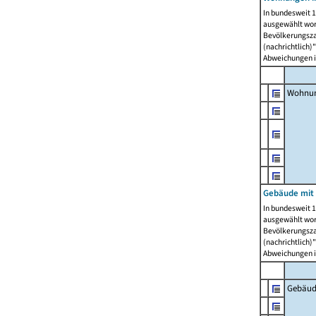
In bundesweit 1
ausgewählt wor
Bevölkerungszah
(nachrichtlich)"
Abweichungen i
Wohnun
Gebäude mit 
In bundesweit 1
ausgewählt wor
Bevölkerungszah
(nachrichtlich)"
Abweichungen i
Gebäud