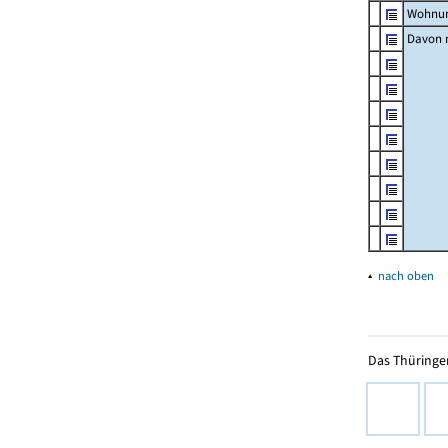
Wohnun
Davon m
▴
nach oben
Das Thüringer