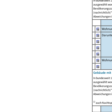
In bundesweit 1
ausgewählt wor
Bevölkerungszah
(nachrichtlich)"
Abweichungen i
Wohnun
Darunt
Wohnun
Gebäude mit
In bundesweit 1
ausgewählt wor
Bevölkerungszah
(nachrichtlich)"
Abweichungen i
1)
auch Nachtsp