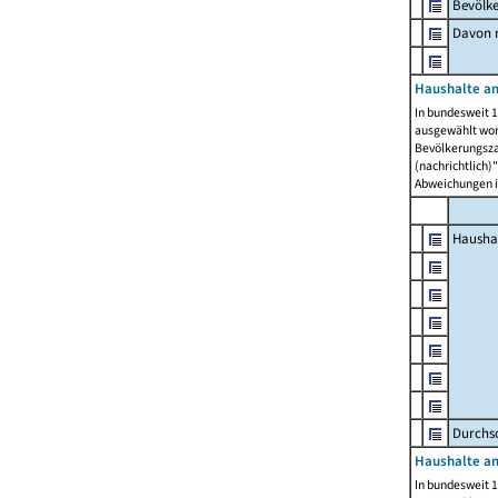
Bevölk
Davon m
Haushalte am
In bundesweit 1
ausgewählt wor
Bevölkerungszah
(nachrichtlich)"
Abweichungen i
Hausha
Durchsc
Haushalte am
In bundesweit 1