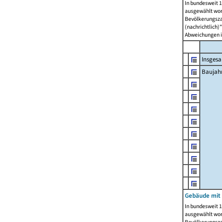
In bundesweit 1
ausgewählt wor
Bevölkerungszah
(nachrichtlich)"
Abweichungen i
Insges
Baujahr
Gebäude mit
In bundesweit 1
ausgewählt wor