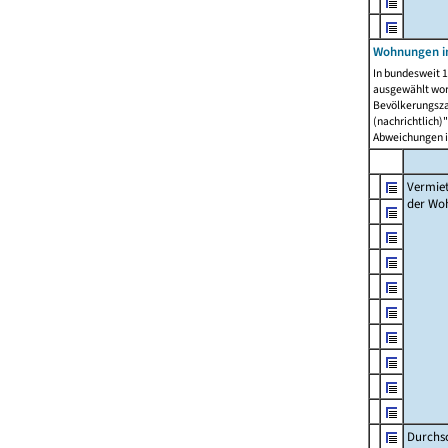
Wohnungen in
In bundesweit 1
ausgewählt wor
Bevölkerungszah
(nachrichtlich)"
Abweichungen i
Vermie
der Wo
Durchs