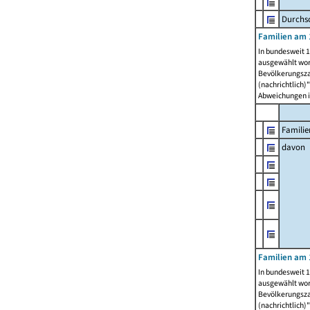
Durchsc
Familien am 
In bundesweit 1
ausgewählt wor
Bevölkerungszah
(nachrichtlich)"
Abweichungen i
Familie
davon
Familien am 
In bundesweit 1
ausgewählt wor
Bevölkerungszah
(nachrichtlich)"