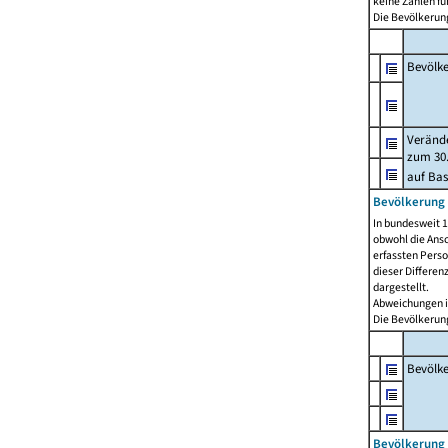
keine Zahlen f
Die Bevölkerung
Bevölk
Verände
zum 30.
auf Bas
Bevölkerung 
In bundesweit 1
obwohl die Ansc
erfassten Pers
dieser Differen
dargestellt.
Abweichungen i
Die Bevölkerung
Bevölk
Bevölkerung 