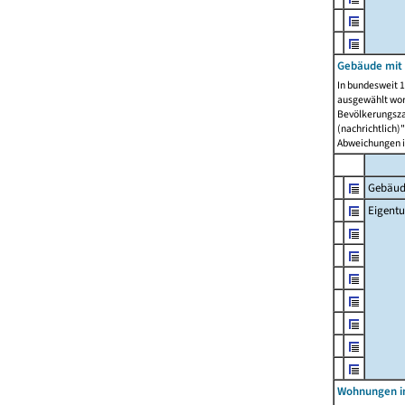
Gebäude mit
In bundesweit 1
ausgewählt wor
Bevölkerungszah
(nachrichtlich)"
Abweichungen i
Gebäud
Eigent
Wohnungen in