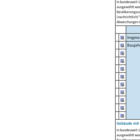
In bundesweit 1
ausgewählt wor
Bevölkerungszah
(nachrichtlich)"
Abweichungen i
Insges
Baujahr
Gebäude mit
In bundesweit 1
ausgewählt wor