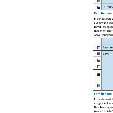
Durchsc
Familien am 
In bundesweit 1
ausgewählt wor
Bevölkerungszah
(nachrichtlich)"
Abweichungen i
Familie
davon
Familien am 
In bundesweit 1
ausgewählt wor
Bevölkerungszah
(nachrichtlich)"