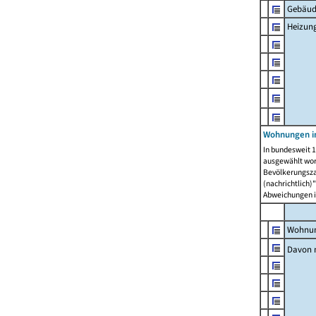
Gebäud
Heizun
Wohnungen i
In bundesweit 1
ausgewählt wor
Bevölkerungszah
(nachrichtlich)"
Abweichungen i
Wohnun
Davon 