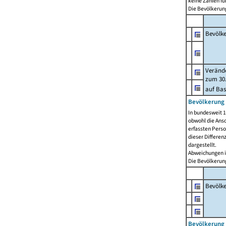
keine Zahlen f
Die Bevölkerung
Bevölk
Verände
zum 30.
auf Bas
Bevölkerung 
In bundesweit 1
obwohl die Ansc
erfassten Pers
dieser Differen
dargestellt.
Abweichungen i
Die Bevölkerung
Bevölk
Bevölkerung 