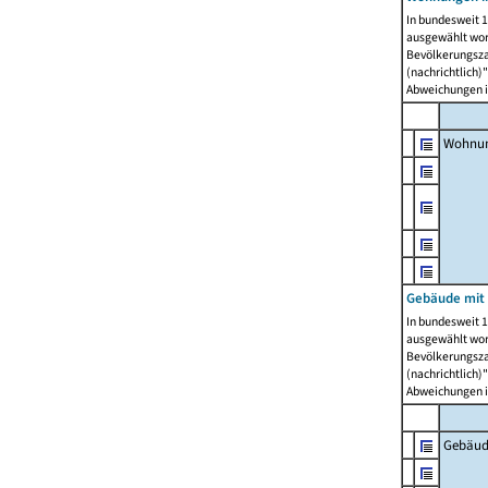
In bundesweit 1
ausgewählt wor
Bevölkerungszah
(nachrichtlich)"
Abweichungen i
Wohnun
Gebäude mit 
In bundesweit 1
ausgewählt wor
Bevölkerungszah
(nachrichtlich)"
Abweichungen i
Gebäud