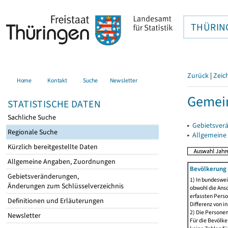
THÜRIN
Zurück
|
Zeic
Home
Kontakt
Suche
Newsletter
Gemein
STATISTISCHE DATEN
Sachliche Suche
▸
Gebietsver
Regionale Suche
▸
Allgemeine
Kürzlich bereitgestellte Daten
Allgemeine Angaben, Zuordnungen
Bevölkerung 
Gebietsveränderungen,
1) In bundeswei
Änderungen zum Schlüsselverzeichnis
obwohl die Ansc
erfassten Perso
Definitionen und Erläuterungen
Differenz von i
2) Die Persone
Newsletter
Für die Bevölke