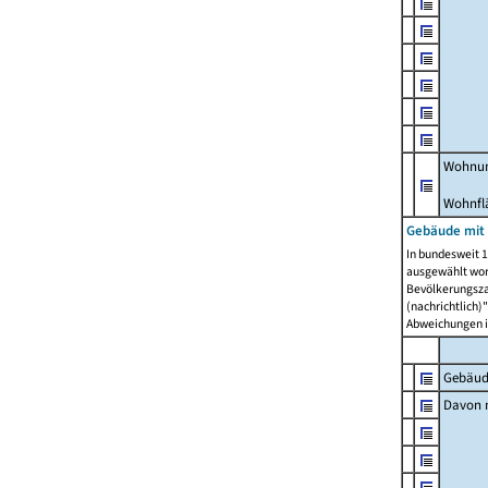
Wohnun
Wohnfl
Gebäude mit
In bundesweit 1
ausgewählt wor
Bevölkerungszah
(nachrichtlich)"
Abweichungen i
Gebäud
Davon m