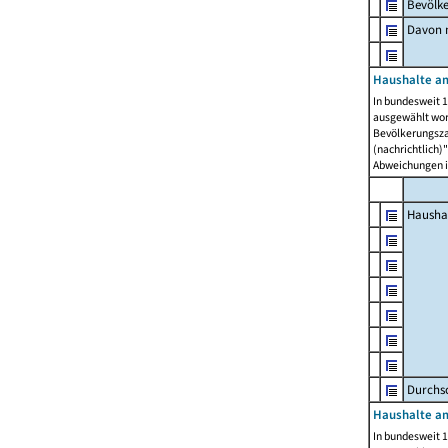
Bevölk
Davon m
Haushalte am
In bundesweit 1
ausgewählt wor
Bevölkerungszah
(nachrichtlich)"
Abweichungen i
Hausha
Durchsc
Haushalte am
In bundesweit 1