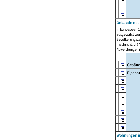
Gebäude mit
In bundesweit 1
ausgewählt wor
Bevölkerungszah
(nachrichtlich)"
Abweichungen i
Gebäud
Eigent
Wohnungen in