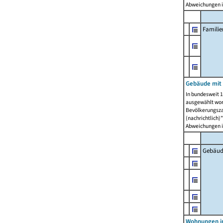
Abweichungen i
Famili
Gebäude mit
In bundesweit 1
ausgewählt wor
Bevölkerungszah
(nachrichtlich)"
Abweichungen i
Gebäud
Wohnungen i