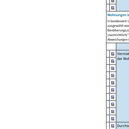
Wohnungen in
In bundesweit 1
ausgewählt wor
Bevölkerungszah
(nachrichtlich)"
Abweichungen i
Vermie
der Wo
Durchs