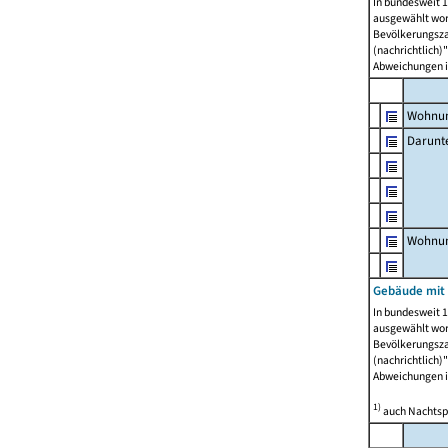
In bundesweit 1
ausgewählt wor
Bevölkerungszah
(nachrichtlich)"
Abweichungen i
Wohnun
Darunt
Wohnun
Gebäude mit
In bundesweit 1
ausgewählt wor
Bevölkerungszah
(nachrichtlich)"
Abweichungen i
1)
auch Nachtsp