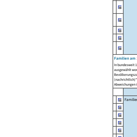
Familien am 
In bundesweit 1
ausgewählt wor
Bevölkerungszah
(nachrichtlich)"
Abweichungen i
Familie