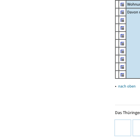
Wohnun
Davon m
▴
nach oben
Das Thüringer