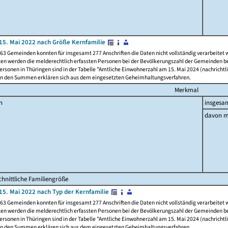
15. Mai 2022 nach Größe Kernfamilie
63 Gemeinden konnten für insgesamt 277 Anschriften die Daten nicht vollständig verarbeitet
ten werden die melderechtlich erfassten Personen bei der Bevölkerungszahl der Gemeinden be
rsonen in Thüringen sind in der Tabelle "Amtliche Einwohnerzahl am 15. Mai 2024 (nachrichtli
n den Summen erklären sich aus dem eingesetzten Geheimhaltungsverfahren.
Merkmal
n
insgesa
davon m
hnittliche Familiengröße
15. Mai 2022 nach Typ der Kernfamilie
63 Gemeinden konnten für insgesamt 277 Anschriften die Daten nicht vollständig verarbeitet
ten werden die melderechtlich erfassten Personen bei der Bevölkerungszahl der Gemeinden be
rsonen in Thüringen sind in der Tabelle "Amtliche Einwohnerzahl am 15. Mai 2024 (nachrichtli
n den Summen erklären sich aus dem eingesetzten Geheimhaltungsverfahren.