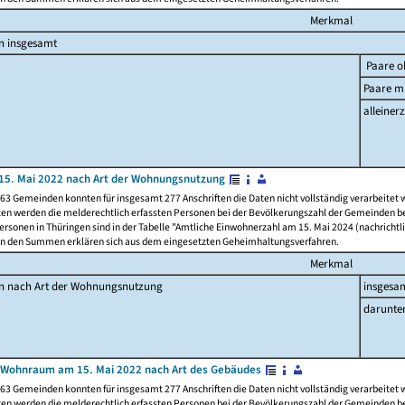
Merkmal
n insgesamt
Paare o
Paare mi
alleinerz
15. Mai 2022 nach Art der Wohnungsnutzung
63 Gemeinden konnten für insgesamt 277 Anschriften die Daten nicht vollständig verarbeitet
ten werden die melderechtlich erfassten Personen bei der Bevölkerungszahl der Gemeinden be
rsonen in Thüringen sind in der Tabelle "Amtliche Einwohnerzahl am 15. Mai 2024 (nachrichtli
n den Summen erklären sich aus dem eingesetzten Geheimhaltungsverfahren.
Merkmal
en nach Art der Wohnungsnutzung
insgesa
darunte
 Wohnraum am 15. Mai 2022 nach Art des Gebäudes
63 Gemeinden konnten für insgesamt 277 Anschriften die Daten nicht vollständig verarbeitet
ten werden die melderechtlich erfassten Personen bei der Bevölkerungszahl der Gemeinden be