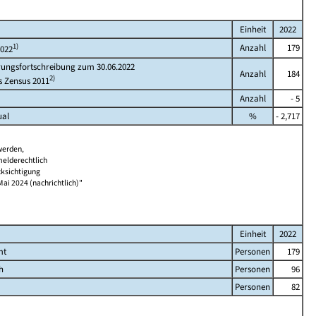
Einheit
2022
1)
Anzahl
179
2022
rungsfortschreibung zum 30.06.2022
Anzahl
184
2)
s Zensus 2011
Anzahl
- 5
ual
%
- 2,717
werden,
melderechtlich
cksichtigung
Mai 2024 (nachrichtlich)"
Einheit
2022
mt
Personen
179
h
Personen
96
Personen
82