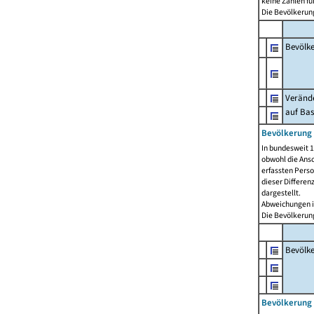
keine Zahlen f
Die Bevölkerung
Bevölk
Verände
auf Bas
Bevölkerung 
In bundesweit 1
obwohl die Ansc
erfassten Pers
dieser Differen
dargestellt.
Abweichungen i
Die Bevölkerung
Bevölk
Bevölkerung 