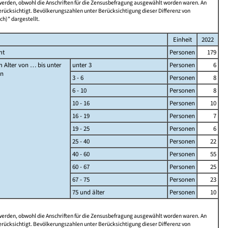
 werden, obwohl die Anschriften für die Zensusbefragung ausgewählt worden waren. An
rücksichtigt. Bevölkerungszahlen unter Berücksichtigung dieser Differenz von
ch)" dargestellt.
Einheit
2022
mt
Personen
179
 Alter von … bis unter
unter 3
Personen
6
en
3 - 6
Personen
8
6 - 10
Personen
8
10 - 16
Personen
10
16 - 19
Personen
7
19 - 25
Personen
6
25 - 40
Personen
22
40 - 60
Personen
55
60 - 67
Personen
25
67 - 75
Personen
23
75 und älter
Personen
10
 werden, obwohl die Anschriften für die Zensusbefragung ausgewählt worden waren. An
rücksichtigt. Bevölkerungszahlen unter Berücksichtigung dieser Differenz von