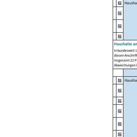
Hausha
Haushalte am
In bundesweit 1
diesen Anschrif
insgesamt 22 Pe
Abweichungen i
Hausha