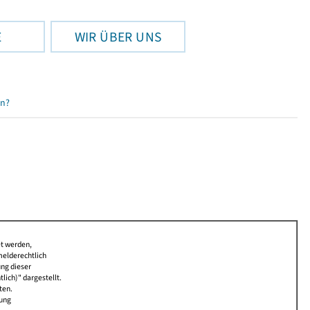
E
WIR ÜBER UNS
en?
et werden,
melderechtlich
ung dieser
lich)" dargestellt.
ten.
bung