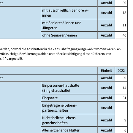
mt
Anzahl
69
mit ausschließlich Senioren/-
Anzahl
18
innen
mit Senioren/-innen und
Anzahl
11
Jüngeren
ohne Senioren/-innen
Anzahl
40
 werden, obwohl die Anschriften für die Zensusbefragung ausgewählt worden waren. An
rücksichtigt. Bevölkerungszahlen unter Berücksichtigung dieser Differenz von
ch)" dargestellt.
Einheit
2022
mt
Anzahl
69
Einpersonen-haushalte
Anzahl
14
(Singlehaushalte)
Ehepaare
Anzahl
31
Eingetragene Lebens-
Anzahl
-
partnerschaften
Nichteheliche Lebens-
Anzahl
9
gemeinschaften
Alleinerziehende Mütter
Anzahl
6