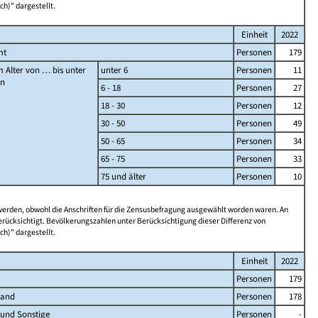
ch)" dargestellt.
Einheit
2022
mt
Personen
179
 Alter von … bis unter
unter 6
Personen
11
en
6 - 18
Personen
27
18 - 30
Personen
12
30 - 50
Personen
49
50 - 65
Personen
34
65 - 75
Personen
33
75 und älter
Personen
10
 werden, obwohl die Anschriften für die Zensusbefragung ausgewählt worden waren. An
rücksichtigt. Bevölkerungszahlen unter Berücksichtigung dieser Differenz von
ch)" dargestellt.
Einheit
2022
Personen
179
land
Personen
178
 und Sonstige
Personen
-