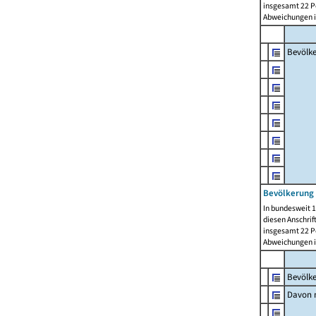
insgesamt 22 Pe
Abweichungen i
Bevölk
Bevölkerung 
In bundesweit 1
diesen Anschrif
insgesamt 22 Pe
Abweichungen i
Bevölk
Davon m