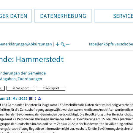
GER DATEN
DATENERHEBUNG
SERVIC
henerklärungen/Abkürzungen
|
Tabellenköpfe verschob
nde: Hammerstedt
änderungen der Gemeinde
 Angaben, Zuordnungen
am 15. Mai 2022
t 163 Gemeinden konnten für insgesamt 277 Anschriften die Daten nicht vollständig verarbeit
hriften für die Zensusbefragung ausgewählt worden waren. An diesen Anschriften werden die 
nen bei der Bevölkerung der Gemeinden berücksichtigt. Die Bevölkerung unter Berücksichtig
nsgesamt 22 Personen in Thüringen sind in der Tabelle "Bevölkerung am 15. Mai 2022 (nachricht
ngruppe der Deutschen im Ausland ist im Zensus 2022 in der bundesweiten Bevölkerung enthal
rungsfortschreibung liegt diese Information nicht vor, weshalb für die Bevölkerungsfortschrei