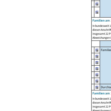
Familien am 
In bundesweit 1
diesen Anschrif
insgesamt 22 Pe
Abweichungen i
Familie
Durchsc
Familien am 
In bundesweit 1
diesen Anschrif
insgesamt 22 Pe
Abweichungen i