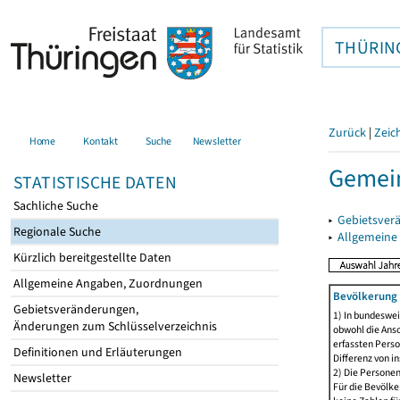
THÜRIN
Zurück
|
Zeic
Home
Kontakt
Suche
Newsletter
Gemei
STATISTISCHE DATEN
Sachliche Suche
▸
Gebietsver
Regionale Suche
▸
Allgemeine
Kürzlich bereitgestellte Daten
Allgemeine Angaben, Zuordnungen
Bevölkerung 
Gebietsveränderungen,
1) In bundeswei
Änderungen zum Schlüsselverzeichnis
obwohl die Ansc
erfassten Perso
Definitionen und Erläuterungen
Differenz von i
2) Die Persone
Newsletter
Für die Bevölke