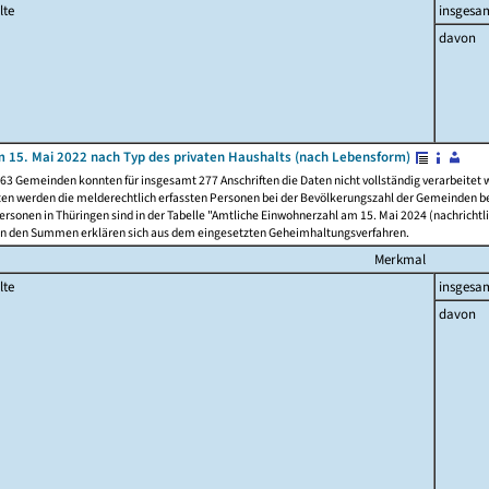
lte
insgesa
davon
 15. Mai 2022 nach Typ des privaten Haushalts (nach Lebensform)
63 Gemeinden konnten für insgesamt 277 Anschriften die Daten nicht vollständig verarbeitet
ten werden die melderechtlich erfassten Personen bei der Bevölkerungszahl der Gemeinden be
rsonen in Thüringen sind in der Tabelle "Amtliche Einwohnerzahl am 15. Mai 2024 (nachrichtli
n den Summen erklären sich aus dem eingesetzten Geheimhaltungsverfahren.
Merkmal
lte
insgesa
davon