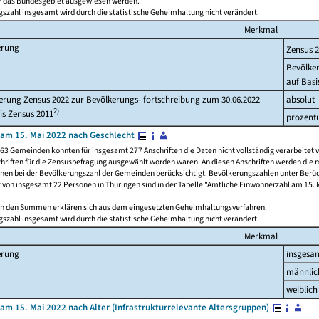
ür das Bundesgebiet ausgewiesen werden.
szahl insgesamt wird durch die statistische Geheimhaltung nicht verändert.
Merkmal
erung
Zensus 
Bevölke
auf Basi
rung Zensus 2022 zur Bevölkerungs- fortschreibung zum 30.06.2022
absolut
2)
is Zensus 2011
prozent
am 15. Mai 2022 nach Geschlecht
63 Gemeinden konnten für insgesamt 277 Anschriften die Daten nicht vollständig verarbeitet 
hriften für die Zensusbefragung ausgewählt worden waren. An diesen Anschriften werden die 
onen bei der Bevölkerungszahl der Gemeinden berücksichtigt. Bevölkerungszahlen unter Berü
z von insgesamt 22 Personen in Thüringen sind in der Tabelle "Amtliche Einwohnerzahl am 15. 
n den Summen erklären sich aus dem eingesetzten Geheimhaltungsverfahren.
szahl insgesamt wird durch die statistische Geheimhaltung nicht verändert.
Merkmal
erung
insgesa
männlic
weiblich
am 15. Mai 2022 nach Alter (Infrastrukturrelevante Altersgruppen)