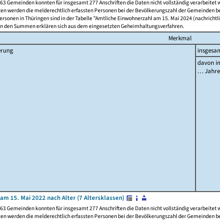
63 Gemeinden konnten für insgesamt 277 Anschriften die Daten nicht vollständig verarbeitet
ten werden die melderechtlich erfassten Personen bei der Bevölkerungszahl der Gemeinden be
rsonen in Thüringen sind in der Tabelle "Amtliche Einwohnerzahl am 15. Mai 2024 (nachrichtli
n den Summen erklären sich aus dem eingesetzten Geheimhaltungsverfahren.
Merkmal
erung
insgesa
davon im
… Jahr
am 15. Mai 2022 nach Alter (7 Altersklassen)
63 Gemeinden konnten für insgesamt 277 Anschriften die Daten nicht vollständig verarbeitet
ten werden die melderechtlich erfassten Personen bei der Bevölkerungszahl der Gemeinden be