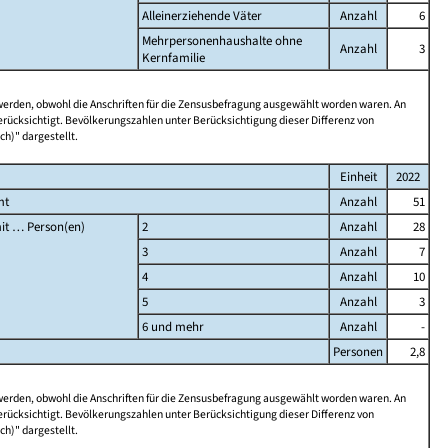
Alleinerziehende Väter
Anzahl
6
Mehrpersonenhaushalte ohne
Anzahl
3
Kernfamilie
 werden, obwohl die Anschriften für die Zensusbefragung ausgewählt worden waren. An
rücksichtigt. Bevölkerungszahlen unter Berücksichtigung dieser Differenz von
ch)" dargestellt.
Einheit
2022
mt
Anzahl
51
it … Person(en)
2
Anzahl
28
3
Anzahl
7
4
Anzahl
10
5
Anzahl
3
6 und mehr
Anzahl
-
Personen
2,8
 werden, obwohl die Anschriften für die Zensusbefragung ausgewählt worden waren. An
rücksichtigt. Bevölkerungszahlen unter Berücksichtigung dieser Differenz von
ch)" dargestellt.