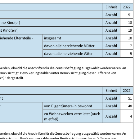
Einheit
2022
Anzahl
51
hne Kind(er)
Anzahl
18
t Kind(ern)
Anzahl
19
iehende Elternteile -
insgesamt
Anzahl
10
davon alleinerziehende Mütter
Anzahl
7
davon alleinerziehende Väter
Anzahl
5
 werden, obwohl die Anschriften für die Zensusbefragung ausgewählt worden waren. An
rücksichtigt. Bevölkerungszahlen unter Berücksichtigung dieser Differenz von
ch)" dargestellt.
Einheit
2022
mt
Anzahl
51
r
von Eigentümer/-in bewohnt
Anzahl
48
zu Wohnzwecken vermietet (auch
Anzahl
4
mietfrei)
 werden, obwohl die Anschriften für die Zensusbefragung ausgewählt worden waren. An
rücksichtigt. Bevölkerungszahlen unter Berücksichtigung dieser Differenz von