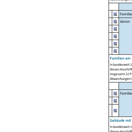
Familie
davon
Familien am 
In bundesweit 1
diesen Anschrif
insgesamt 22 Pe
Abweichungen i
Famili
Gebäude mit
In bundesweit 1
diesen Anschrif