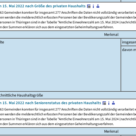
 15. Mai 2022 nach Größe des privaten Haushalts
63 Gemeinden konnten für insgesamt 277 Anschriften die Daten nicht vollständig verarbeitet
ten werden die melderechtlich erfassten Personen bei der Bevölkerungszahl der Gemeinden be
rsonen in Thüringen sind in der Tabelle "Amtliche Einwohnerzahl am 15. Mai 2024 (nachrichtli
n den Summen erklären sich aus dem eingesetzten Geheimhaltungsverfahren.
Merkmal
lte
insgesa
davon m
hnittliche Haushaltsgröße
 15. Mai 2022 nach Seniorenstatus des privaten Haushalts
63 Gemeinden konnten für insgesamt 277 Anschriften die Daten nicht vollständig verarbeitet
ten werden die melderechtlich erfassten Personen bei der Bevölkerungszahl der Gemeinden be
rsonen in Thüringen sind in der Tabelle "Amtliche Einwohnerzahl am 15. Mai 2024 (nachrichtli
n den Summen erklären sich aus dem eingesetzten Geheimhaltungsverfahren.
Merkmal