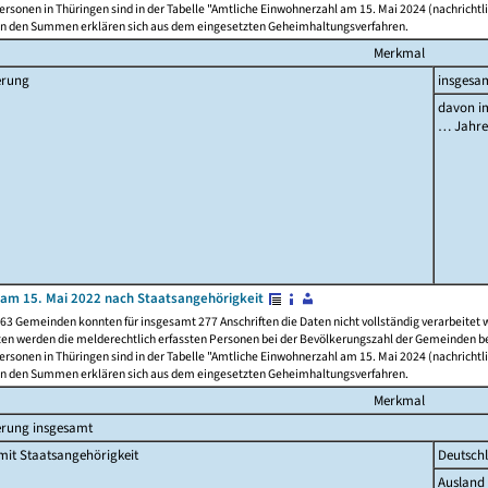
rsonen in Thüringen sind in der Tabelle "Amtliche Einwohnerzahl am 15. Mai 2024 (nachrichtli
n den Summen erklären sich aus dem eingesetzten Geheimhaltungsverfahren.
Merkmal
erung
insgesa
davon im
… Jahr
am 15. Mai 2022 nach Staatsangehörigkeit
63 Gemeinden konnten für insgesamt 277 Anschriften die Daten nicht vollständig verarbeitet
ten werden die melderechtlich erfassten Personen bei der Bevölkerungszahl der Gemeinden be
rsonen in Thüringen sind in der Tabelle "Amtliche Einwohnerzahl am 15. Mai 2024 (nachrichtli
n den Summen erklären sich aus dem eingesetzten Geheimhaltungsverfahren.
Merkmal
erung insgesamt
it Staatsangehörigkeit
Deutsch
Ausland