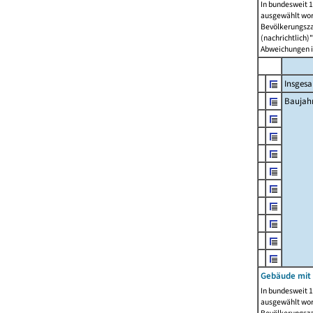
In bundesweit 1
ausgewählt wor
Bevölkerungszah
(nachrichtlich)"
Abweichungen i
Insges
Baujahr
Gebäude mit
In bundesweit 1
ausgewählt wor