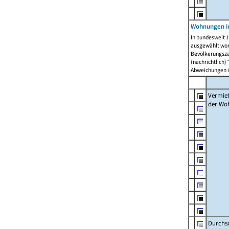
Wohnungen in
In bundesweit 1
ausgewählt wor
Bevölkerungszah
(nachrichtlich)"
Abweichungen i
Vermie
der Wo
Durchs