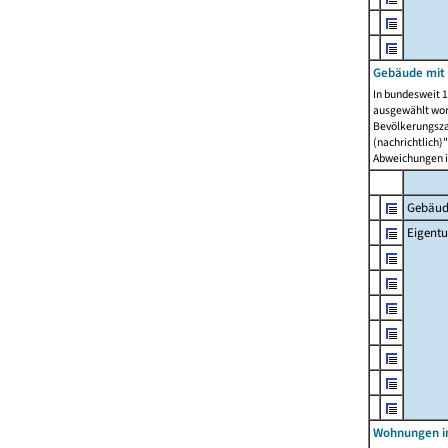
Gebäude mit
In bundesweit 1
ausgewählt wor
Bevölkerungszah
(nachrichtlich)"
Abweichungen i
Gebäud
Eigent
Wohnungen in