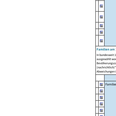
Familien am 
In bundesweit 1
ausgewählt wor
Bevölkerungszah
(nachrichtlich)"
Abweichungen i
Familie