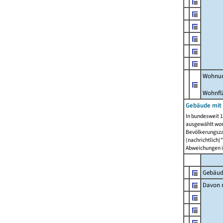
Wohnun
Wohnfl
Gebäude mit
In bundesweit 1
ausgewählt wor
Bevölkerungszah
(nachrichtlich)"
Abweichungen i
Gebäud
Davon m