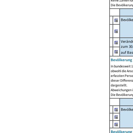
keine Zahlen f
Die Bevölkerung
Bevölk
Verände
zum 30.
auf Bas
Bevölkerung 
In bundesweit 1
obwohl die Ansc
erfassten Pers
dieser Differen
dargestellt.
Abweichungen i
Die Bevölkerung
Bevölk
Bevölkerung 