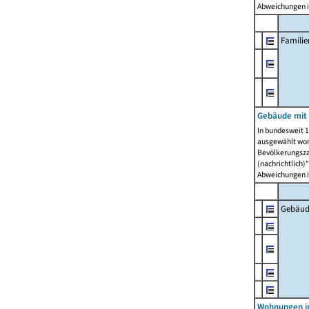
Abweichungen i
Famili
Gebäude mit
In bundesweit 1
ausgewählt wor
Bevölkerungszah
(nachrichtlich)"
Abweichungen i
Gebäud
Wohnungen i