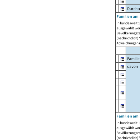
Durchsc
Familien am 
In bundesweit 1
ausgewählt wor
Bevölkerungszah
(nachrichtlich)"
Abweichungen i
Familie
davon
Familien am 
In bundesweit 1
ausgewählt wor
Bevölkerungszah
(nachrichtlich)"