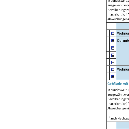
In bundesweit 1
ausgewählt wor
Bevölkerungszah
(nachrichtlich)"
Abweichungen i
Wohnun
Darunt
Wohnun
Gebäude mit
In bundesweit 1
ausgewählt wor
Bevölkerungszah
(nachrichtlich)"
Abweichungen i
1)
auch Nachtsp