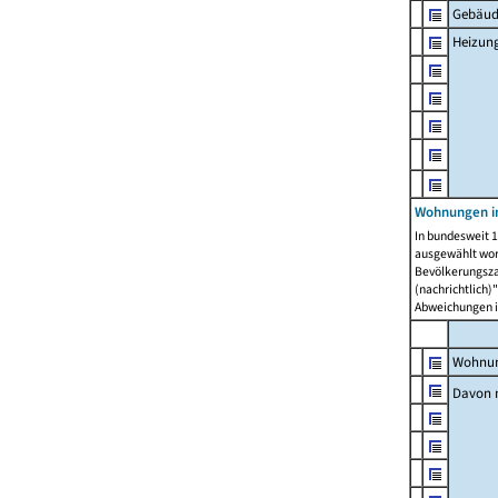
Gebäud
Heizun
Wohnungen i
In bundesweit 1
ausgewählt wor
Bevölkerungszah
(nachrichtlich)"
Abweichungen i
Wohnun
Davon 