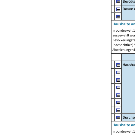
Bevölk
Davon m
Haushalte am
In bundesweit 1
ausgewählt wor
Bevölkerungszah
(nachrichtlich)"
Abweichungen i
Hausha
Durchsc
Haushalte am
In bundesweit 1