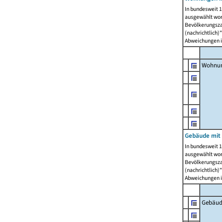
In bundesweit 1
ausgewählt wor
Bevölkerungszah
(nachrichtlich)"
Abweichungen i
Wohnun
Gebäude mit 
In bundesweit 1
ausgewählt wor
Bevölkerungszah
(nachrichtlich)"
Abweichungen i
Gebäud