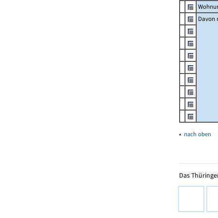
Wohnun
Davon m
▴
nach oben
Das Thüringer