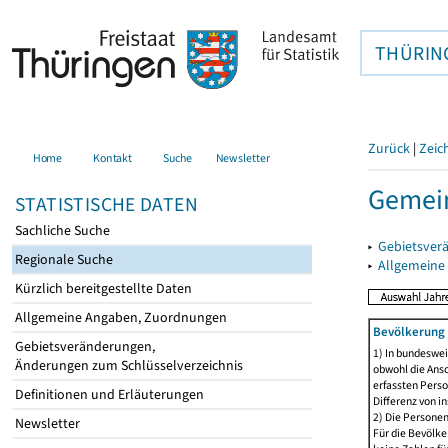
THÜRIN
Zurück
|
Zeic
Home
Kontakt
Suche
Newsletter
Gemein
STATISTISCHE DATEN
Sachliche Suche
▸
Gebietsver
Regionale Suche
▸
Allgemeine
Kürzlich bereitgestellte Daten
Allgemeine Angaben, Zuordnungen
Bevölkerung 
Gebietsveränderungen,
1) In bundeswei
Änderungen zum Schlüsselverzeichnis
obwohl die Ansc
erfassten Perso
Definitionen und Erläuterungen
Differenz von i
2) Die Persone
Newsletter
Für die Bevölke