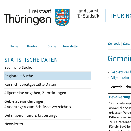
THÜRIN
Zurück
|
Zeic
Home
Kontakt
Suche
Newsletter
Gemein
STATISTISCHE DATEN
Sachliche Suche
▸
Gebietsver
Regionale Suche
▸
Allgemeine
Kürzlich bereitgestellte Daten
Allgemeine Angaben, Zuordnungen
Bevölkerung 
Gebietsveränderungen,
1) In bundeswei
Änderungen zum Schlüsselverzeichnis
obwohl die Ansc
erfassten Perso
Definitionen und Erläuterungen
Differenz von i
2) Die Persone
Newsletter
Für die Bevölke