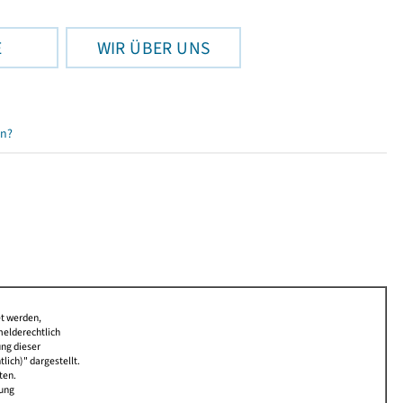
E
WIR ÜBER UNS
en?
et werden,
melderechtlich
ung dieser
lich)" dargestellt.
ten.
bung