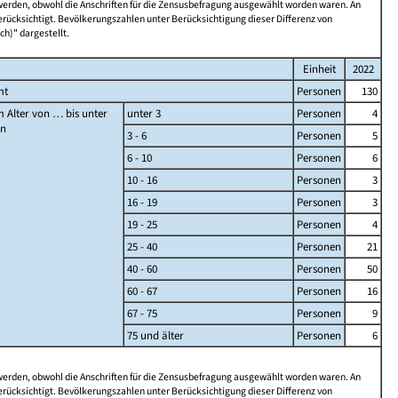
 werden, obwohl die Anschriften für die Zensusbefragung ausgewählt worden waren. An
rücksichtigt. Bevölkerungszahlen unter Berücksichtigung dieser Differenz von
ch)" dargestellt.
Einheit
2022
mt
Personen
130
 Alter von … bis unter
unter 3
Personen
4
en
3 - 6
Personen
5
6 - 10
Personen
6
10 - 16
Personen
3
16 - 19
Personen
3
19 - 25
Personen
4
25 - 40
Personen
21
40 - 60
Personen
50
60 - 67
Personen
16
67 - 75
Personen
9
75 und älter
Personen
6
 werden, obwohl die Anschriften für die Zensusbefragung ausgewählt worden waren. An
rücksichtigt. Bevölkerungszahlen unter Berücksichtigung dieser Differenz von