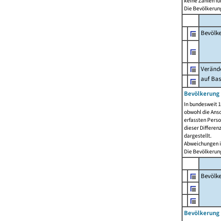
keine Zahlen f
Die Bevölkerung
Bevölk
Verände
auf Bas
Bevölkerung 
In bundesweit 1
obwohl die Ansc
erfassten Pers
dieser Differen
dargestellt.
Abweichungen i
Die Bevölkerung
Bevölk
Bevölkerung 