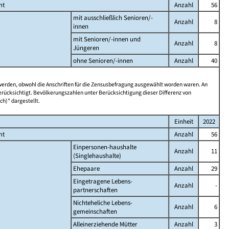
mt
Anzahl
56
mit ausschließlich Senioren/-
Anzahl
8
innen
mit Senioren/-innen und
Anzahl
8
Jüngeren
ohne Senioren/-innen
Anzahl
40
 werden, obwohl die Anschriften für die Zensusbefragung ausgewählt worden waren. An
rücksichtigt. Bevölkerungszahlen unter Berücksichtigung dieser Differenz von
ch)" dargestellt.
Einheit
2022
mt
Anzahl
56
Einpersonen-haushalte
Anzahl
11
(Singlehaushalte)
Ehepaare
Anzahl
29
Eingetragene Lebens-
Anzahl
-
partnerschaften
Nichteheliche Lebens-
Anzahl
6
gemeinschaften
Alleinerziehende Mütter
Anzahl
3