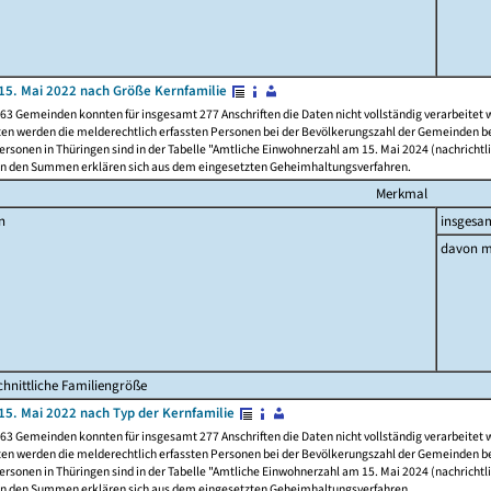
15. Mai 2022 nach Größe Kernfamilie
63 Gemeinden konnten für insgesamt 277 Anschriften die Daten nicht vollständig verarbeitet
ten werden die melderechtlich erfassten Personen bei der Bevölkerungszahl der Gemeinden be
rsonen in Thüringen sind in der Tabelle "Amtliche Einwohnerzahl am 15. Mai 2024 (nachrichtli
n den Summen erklären sich aus dem eingesetzten Geheimhaltungsverfahren.
Merkmal
n
insgesa
davon m
hnittliche Familiengröße
15. Mai 2022 nach Typ der Kernfamilie
63 Gemeinden konnten für insgesamt 277 Anschriften die Daten nicht vollständig verarbeitet
ten werden die melderechtlich erfassten Personen bei der Bevölkerungszahl der Gemeinden be
rsonen in Thüringen sind in der Tabelle "Amtliche Einwohnerzahl am 15. Mai 2024 (nachrichtli
n den Summen erklären sich aus dem eingesetzten Geheimhaltungsverfahren.