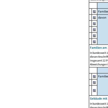
Familie
davon
Familien am 
In bundesweit 1
diesen Anschrif
insgesamt 22 Pe
Abweichungen i
Famili
Gebäude mit
In bundesweit 1
diesen Anschrif