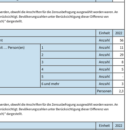
 werden, obwohl die Anschriften für die Zensusbefragung ausgewählt worden waren. An
rücksichtigt. Bevölkerungszahlen unter Berücksichtigung dieser Differenz von
ch)" dargestellt.
Einheit
2022
mt
Anzahl
56
it … Person(en)
1
Anzahl
11
2
Anzahl
29
3
Anzahl
8
4
Anzahl
5
5
Anzahl
-
6 und mehr
Anzahl
3
Personen
2,3
 werden, obwohl die Anschriften für die Zensusbefragung ausgewählt worden waren. An
rücksichtigt. Bevölkerungszahlen unter Berücksichtigung dieser Differenz von
ch)" dargestellt.
Einheit
2022