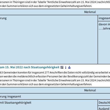
rsonen in Thüringen sind in der Tabelle "Amtliche Einwohnerzahl am 15. Mai 2024 (nachrichtli
n den Summen erklären sich aus dem eingesetzten Geheimhaltungsverfahren.
Merkmal
erung
insgesa
davon im
… Jahr
am 15. Mai 2022 nach Staatsangehörigkeit
63 Gemeinden konnten für insgesamt 277 Anschriften die Daten nicht vollständig verarbeitet
ten werden die melderechtlich erfassten Personen bei der Bevölkerungszahl der Gemeinden be
rsonen in Thüringen sind in der Tabelle "Amtliche Einwohnerzahl am 15. Mai 2024 (nachrichtli
n den Summen erklären sich aus dem eingesetzten Geheimhaltungsverfahren.
Merkmal
erung insgesamt
it Staatsangehörigkeit
Deutsch
Ausland