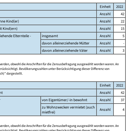
Einheit
2022
Anzahl
42
hne Kind(er)
Anzahl
22
t Kind(ern)
Anzahl
15
iehende Elternteile -
insgesamt
Anzahl
5
davon alleinerziehende Mütter
Anzahl
-
davon alleinerziehende Väter
Anzahl
3
 werden, obwohl die Anschriften für die Zensusbefragung ausgewählt worden waren. An
rücksichtigt. Bevölkerungszahlen unter Berücksichtigung dieser Differenz von
ch)" dargestellt.
Einheit
2022
mt
Anzahl
42
r
von Eigentümer/-in bewohnt
Anzahl
37
zu Wohnzwecken vermietet (auch
Anzahl
4
mietfrei)
 werden, obwohl die Anschriften für die Zensusbefragung ausgewählt worden waren. An
rücksichtigt. Bevölkerungszahlen unter Berücksichtigung dieser Differenz von