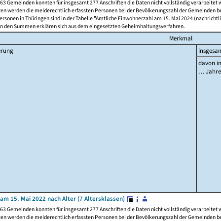
63 Gemeinden konnten für insgesamt 277 Anschriften die Daten nicht vollständig verarbeitet
ten werden die melderechtlich erfassten Personen bei der Bevölkerungszahl der Gemeinden be
rsonen in Thüringen sind in der Tabelle "Amtliche Einwohnerzahl am 15. Mai 2024 (nachrichtli
n den Summen erklären sich aus dem eingesetzten Geheimhaltungsverfahren.
Merkmal
erung
insgesa
davon im
… Jahr
am 15. Mai 2022 nach Alter (7 Altersklassen)
63 Gemeinden konnten für insgesamt 277 Anschriften die Daten nicht vollständig verarbeitet
ten werden die melderechtlich erfassten Personen bei der Bevölkerungszahl der Gemeinden be