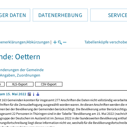
GER DATEN
DATENERHEBUNG
SERVIC
henerklärungen/Abkürzungen
|
Tabellenköpfe verschob
de: Oettern
änderungen der Gemeinde
 Angaben, Zuordnungen
am 15. Mai 2022
t 163 Gemeinden konnten für insgesamt 277 Anschriften die Daten nicht vollständig verarbeit
hriften für die Zensusbefragung ausgewählt worden waren. An diesen Anschriften werden die 
nen bei der Bevölkerung der Gemeinden berücksichtigt. Die Bevölkerung unter Berücksichtig
nsgesamt 22 Personen in Thüringen sind in der Tabelle "Bevölkerung am 15. Mai 2022 (nachricht
ngruppe der Deutschen im Ausland ist im Zensus 2022 in der bundesweiten Bevölkerung enthal
rungsfortschreibung liegt diese Information nicht vor, weshalb für die Bevölkerungsfortschrei