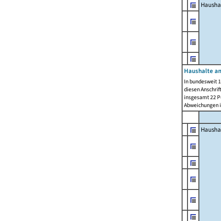
Hausha
Haushalte am
In bundesweit 1
diesen Anschrif
insgesamt 22 Pe
Abweichungen i
Hausha