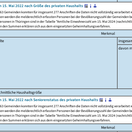
 15. Mai 2022 nach Größe des privaten Haushalts
63 Gemeinden konnten für insgesamt 277 Anschriften die Daten nicht vollständig verarbeitet
ten werden die melderechtlich erfassten Personen bei der Bevölkerungszahl der Gemeinden be
rsonen in Thüringen sind in der Tabelle "Amtliche Einwohnerzahl am 15. Mai 2024 (nachrichtli
n den Summen erklären sich aus dem eingesetzten Geheimhaltungsverfahren.
Merkmal
lte
insgesa
davon m
hnittliche Haushaltsgröße
 15. Mai 2022 nach Seniorenstatus des privaten Haushalts
63 Gemeinden konnten für insgesamt 277 Anschriften die Daten nicht vollständig verarbeitet
ten werden die melderechtlich erfassten Personen bei der Bevölkerungszahl der Gemeinden be
rsonen in Thüringen sind in der Tabelle "Amtliche Einwohnerzahl am 15. Mai 2024 (nachrichtli
n den Summen erklären sich aus dem eingesetzten Geheimhaltungsverfahren.
Merkmal