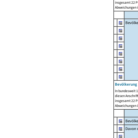
insgesamt 22 Pe
Abweichungen i
Bevölk
Bevölkerung 
In bundesweit 1
diesen Anschrif
insgesamt 22 Pe
Abweichungen i
Bevölk
Davon m