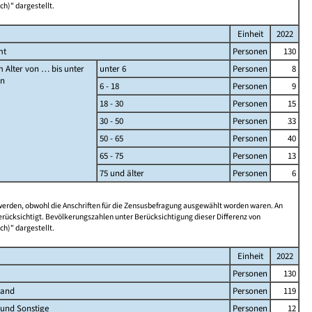
ch)" dargestellt.
Einheit
2022
mt
Personen
130
 Alter von … bis unter
unter 6
Personen
8
en
6 - 18
Personen
9
18 - 30
Personen
15
30 - 50
Personen
33
50 - 65
Personen
40
65 - 75
Personen
13
75 und älter
Personen
6
 werden, obwohl die Anschriften für die Zensusbefragung ausgewählt worden waren. An
rücksichtigt. Bevölkerungszahlen unter Berücksichtigung dieser Differenz von
ch)" dargestellt.
Einheit
2022
Personen
130
land
Personen
119
 und Sonstige
Personen
12