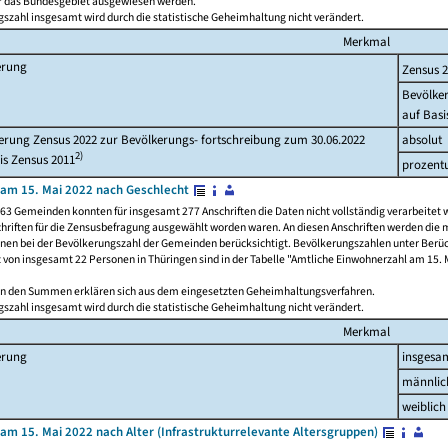
ür das Bundesgebiet ausgewiesen werden.
szahl insgesamt wird durch die statistische Geheimhaltung nicht verändert.
Merkmal
erung
Zensus 
Bevölke
auf Basi
rung Zensus 2022 zur Bevölkerungs- fortschreibung zum 30.06.2022
absolut
2)
is Zensus 2011
prozent
am 15. Mai 2022 nach Geschlecht
63 Gemeinden konnten für insgesamt 277 Anschriften die Daten nicht vollständig verarbeitet 
hriften für die Zensusbefragung ausgewählt worden waren. An diesen Anschriften werden die 
onen bei der Bevölkerungszahl der Gemeinden berücksichtigt. Bevölkerungszahlen unter Berü
z von insgesamt 22 Personen in Thüringen sind in der Tabelle "Amtliche Einwohnerzahl am 15. 
n den Summen erklären sich aus dem eingesetzten Geheimhaltungsverfahren.
szahl insgesamt wird durch die statistische Geheimhaltung nicht verändert.
Merkmal
erung
insgesa
männlic
weiblich
am 15. Mai 2022 nach Alter (Infrastrukturrelevante Altersgruppen)