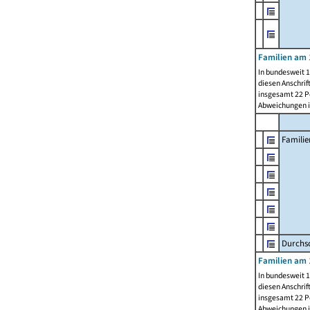
Familien am 
In bundesweit 1
diesen Anschrif
insgesamt 22 Pe
Abweichungen i
Familie
Durchsc
Familien am 
In bundesweit 1
diesen Anschrif
insgesamt 22 Pe
Abweichungen i