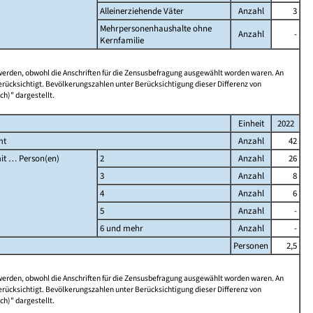
Alleinerziehende Väter
Anzahl
3
Mehrpersonenhaushalte ohne
Anzahl
-
Kernfamilie
 werden, obwohl die Anschriften für die Zensusbefragung ausgewählt worden waren. An
rücksichtigt. Bevölkerungszahlen unter Berücksichtigung dieser Differenz von
ch)" dargestellt.
Einheit
2022
mt
Anzahl
42
it … Person(en)
2
Anzahl
26
3
Anzahl
8
4
Anzahl
6
5
Anzahl
-
6 und mehr
Anzahl
-
Personen
2,5
 werden, obwohl die Anschriften für die Zensusbefragung ausgewählt worden waren. An
rücksichtigt. Bevölkerungszahlen unter Berücksichtigung dieser Differenz von
ch)" dargestellt.