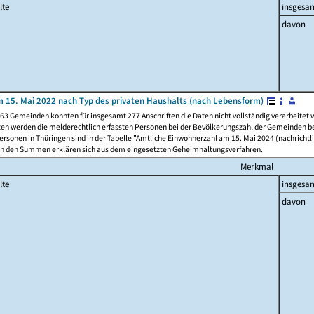
lte
insgesa
davon
 15. Mai 2022 nach Typ des privaten Haushalts (nach Lebensform)
63 Gemeinden konnten für insgesamt 277 Anschriften die Daten nicht vollständig verarbeitet
ten werden die melderechtlich erfassten Personen bei der Bevölkerungszahl der Gemeinden be
rsonen in Thüringen sind in der Tabelle "Amtliche Einwohnerzahl am 15. Mai 2024 (nachrichtli
n den Summen erklären sich aus dem eingesetzten Geheimhaltungsverfahren.
Merkmal
lte
insgesa
davon