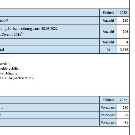
Einheit
2022
1)
Anzahl
130
2022
rungsfortschreibung zum 30.06.2022
Anzahl
126
2)
s Zensus 2011
Anzahl
4
ual
%
3,175
werden,
melderechtlich
cksichtigung
Mai 2024 (nachrichtlich)"
Einheit
2022
mt
Personen
130
h
Personen
68
Personen
61