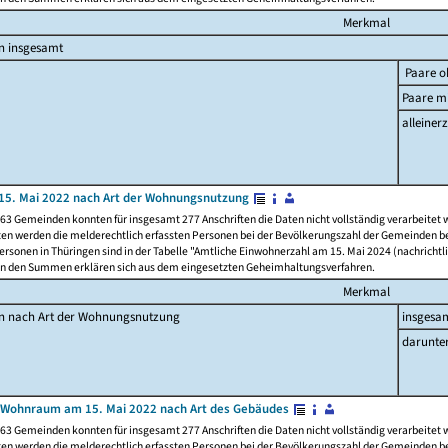
Merkmal
n insgesamt
Paare o
Paare mi
alleinerz
15. Mai 2022 nach Art der Wohnungsnutzung
63 Gemeinden konnten für insgesamt 277 Anschriften die Daten nicht vollständig verarbeitet
ten werden die melderechtlich erfassten Personen bei der Bevölkerungszahl der Gemeinden be
rsonen in Thüringen sind in der Tabelle "Amtliche Einwohnerzahl am 15. Mai 2024 (nachrichtli
n den Summen erklären sich aus dem eingesetzten Geheimhaltungsverfahren.
Merkmal
en nach Art der Wohnungsnutzung
insgesa
darunte
 Wohnraum am 15. Mai 2022 nach Art des Gebäudes
63 Gemeinden konnten für insgesamt 277 Anschriften die Daten nicht vollständig verarbeitet
ten werden die melderechtlich erfassten Personen bei der Bevölkerungszahl der Gemeinden be