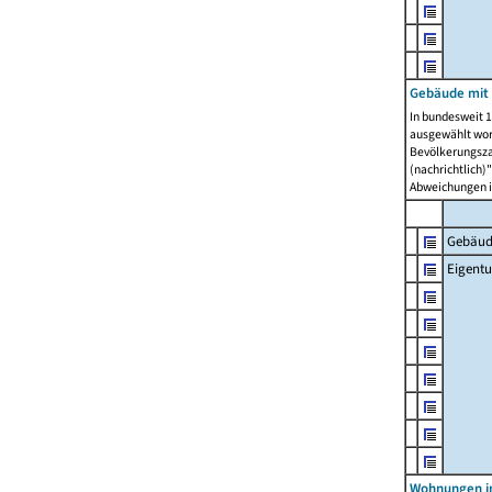
Gebäude mit
In bundesweit 1
ausgewählt wor
Bevölkerungszah
(nachrichtlich)"
Abweichungen i
Gebäud
Eigent
Wohnungen in