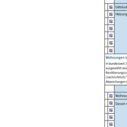
Gebäud
Heizun
Wohnungen i
In bundesweit 1
ausgewählt wor
Bevölkerungszah
(nachrichtlich)"
Abweichungen i
Wohnun
Davon 