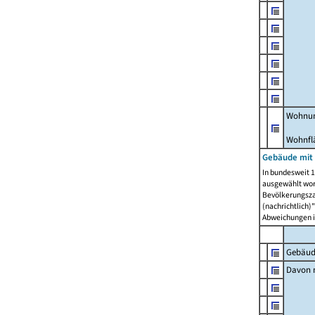
Wohnun
Wohnfl
Gebäude mit
In bundesweit 1
ausgewählt wor
Bevölkerungszah
(nachrichtlich)"
Abweichungen i
Gebäud
Davon m