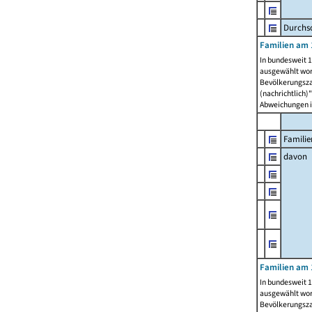
Durchsc
Familien am 
In bundesweit 1
ausgewählt wor
Bevölkerungszah
(nachrichtlich)"
Abweichungen i
Familie
davon
Familien am 
In bundesweit 1
ausgewählt wor
Bevölkerungszah