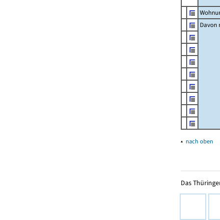
Wohnun
Davon m
▴
nach oben
Das Thüringer