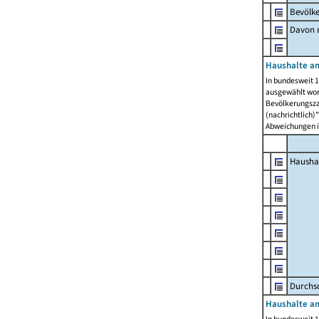
Bevölk
Davon m
Haushalte am
In bundesweit 1
ausgewählt wor
Bevölkerungszah
(nachrichtlich)"
Abweichungen i
Hausha
Durchsc
Haushalte am