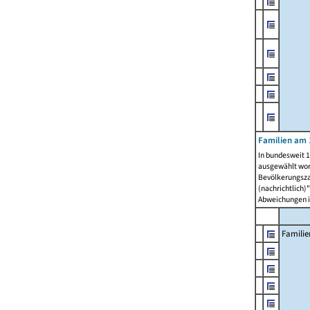
Familien am 
In bundesweit 1
ausgewählt wor
Bevölkerungszah
(nachrichtlich)"
Abweichungen i
Familie