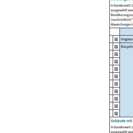
In bundesweit 1
ausgewählt wor
Bevölkerungszah
(nachrichtlich)"
Abweichungen i
Insges
Baujahr
Gebäude mit
In bundesweit 1
ausgewählt wor