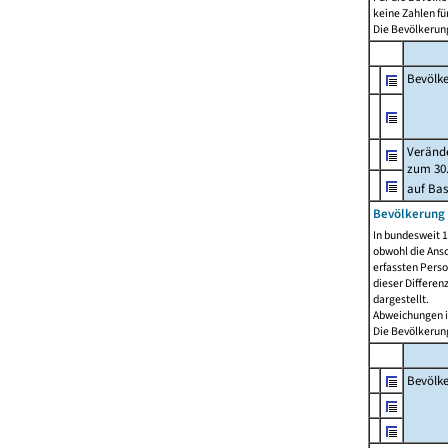
keine Zahlen f
Die Bevölkerung
Bevölk
Verände
zum 30.
auf Bas
Bevölkerung 
In bundesweit 1
obwohl die Ansc
erfassten Pers
dieser Differen
dargestellt.
Abweichungen i
Die Bevölkerung
Bevölk