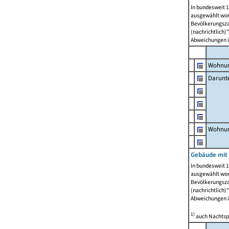
In bundesweit 1
ausgewählt wor
Bevölkerungszah
(nachrichtlich)"
Abweichungen i
Wohnun
Darunt
Wohnun
Gebäude mit
In bundesweit 1
ausgewählt wor
Bevölkerungszah
(nachrichtlich)"
Abweichungen i
1)
auch Nachtsp