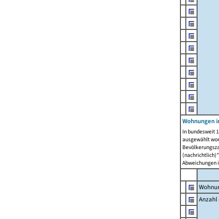
Wohnungen i
In bundesweit 1
ausgewählt wor
Bevölkerungszah
(nachrichtlich)"
Abweichungen i
Wohnun
Anzahl