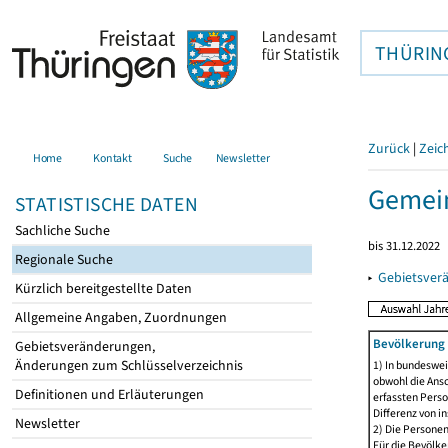
THÜRIN
Zurück
|
Zeic
Home
Kontakt
Suche
Newsletter
Gemein
STATISTISCHE DATEN
Sachliche Suche
bis 31.12.2022
Regionale Suche
▸
Gebietsver
Kürzlich bereitgestellte Daten
Allgemeine Angaben, Zuordnungen
Bevölkerung 
Gebietsveränderungen,
Änderungen zum Schlüsselverzeichnis
1) In bundeswei
obwohl die Ansc
Definitionen und Erläuterungen
erfassten Perso
Differenz von i
Newsletter
2) Die Persone
Für die Bevölke