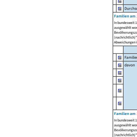
Durchsc
Familien am 
In bundesweit 1
ausgewählt wor
Bevölkerungszah
(nachrichtlich)"
Abweichungen i
Familie
davon
Familien am 
In bundesweit 1
ausgewählt wor
Bevölkerungszah
(nachrichtlich)"