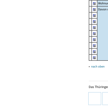
Wohnun
Davon m
▴
nach oben
Das Thüringer