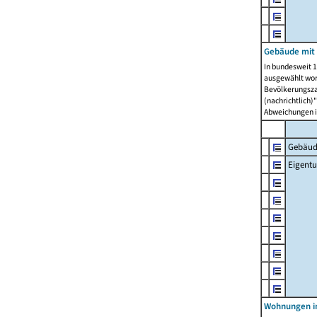
Gebäude mit
In bundesweit 1
ausgewählt wor
Bevölkerungszah
(nachrichtlich)"
Abweichungen i
Gebäud
Eigent
Wohnungen in