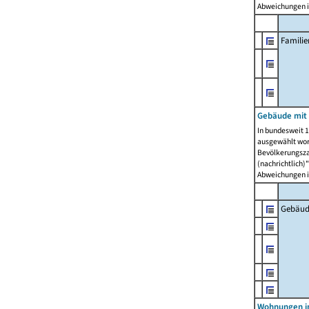
Abweichungen i
Famili
Gebäude mit
In bundesweit 1
ausgewählt wor
Bevölkerungszah
(nachrichtlich)"
Abweichungen i
Gebäud
Wohnungen i