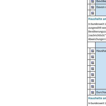
Bevölk
Davon m
Haushalte am
In bundesweit 1
ausgewählt wor
Bevölkerungszah
(nachrichtlich)"
Abweichungen i
Hausha
Durchsc
Haushalte am
In bundesweit 1