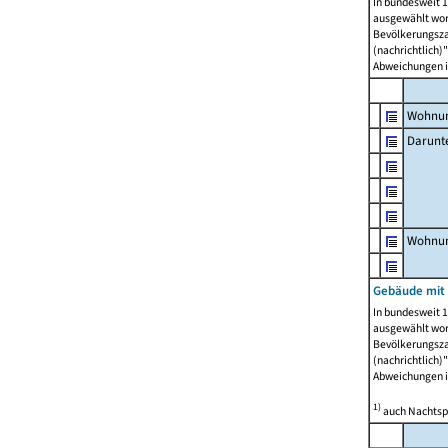
In bundesweit 1
ausgewählt wor
Bevölkerungszah
(nachrichtlich)"
Abweichungen i
Wohnun
Darunt
Wohnun
Gebäude mit
In bundesweit 1
ausgewählt wor
Bevölkerungszah
(nachrichtlich)"
Abweichungen i
1)
auch Nachtsp