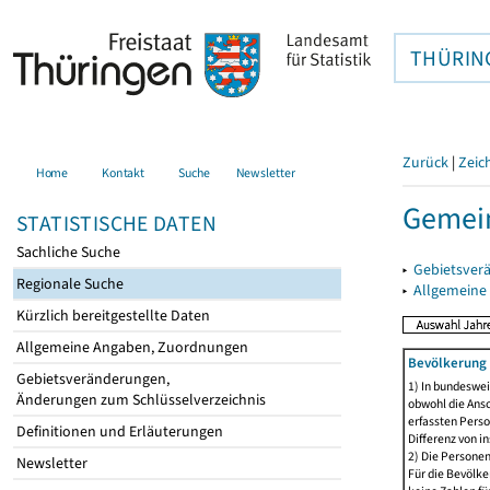
THÜRIN
Zurück
|
Zeic
Home
Kontakt
Suche
Newsletter
Gemein
STATISTISCHE DATEN
Sachliche Suche
▸
Gebietsver
Regionale Suche
▸
Allgemeine
Kürzlich bereitgestellte Daten
Allgemeine Angaben, Zuordnungen
Bevölkerung 
Gebietsveränderungen,
1) In bundeswei
Änderungen zum Schlüsselverzeichnis
obwohl die Ansc
erfassten Perso
Definitionen und Erläuterungen
Differenz von i
2) Die Persone
Newsletter
Für die Bevölke