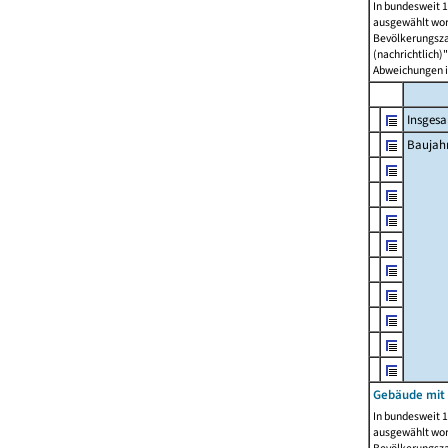
In bundesweit 1
ausgewählt wor
Bevölkerungszah
(nachrichtlich)"
Abweichungen i
Insges
Baujahr
Gebäude mit
In bundesweit 1
ausgewählt wor