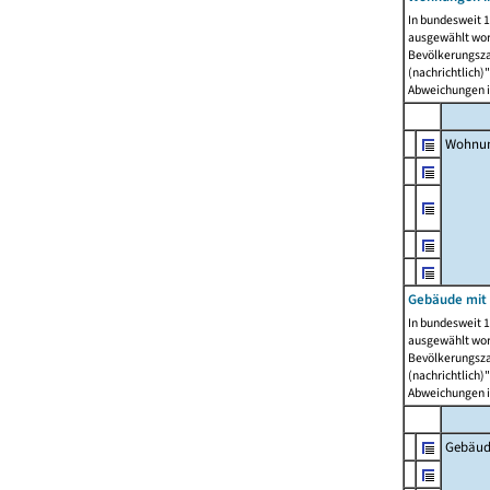
In bundesweit 1
ausgewählt wor
Bevölkerungszah
(nachrichtlich)"
Abweichungen i
Wohnun
Gebäude mit 
In bundesweit 1
ausgewählt wor
Bevölkerungszah
(nachrichtlich)"
Abweichungen i
Gebäud