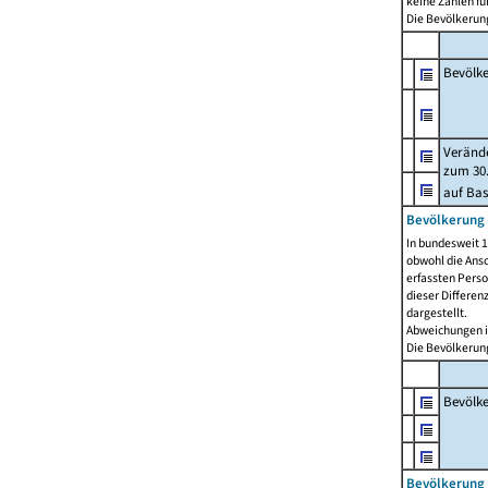
keine Zahlen f
Die Bevölkerung
Bevölk
Verände
zum 30.
auf Bas
Bevölkerung 
In bundesweit 1
obwohl die Ansc
erfassten Pers
dieser Differen
dargestellt.
Abweichungen i
Die Bevölkerung
Bevölk
Bevölkerung 