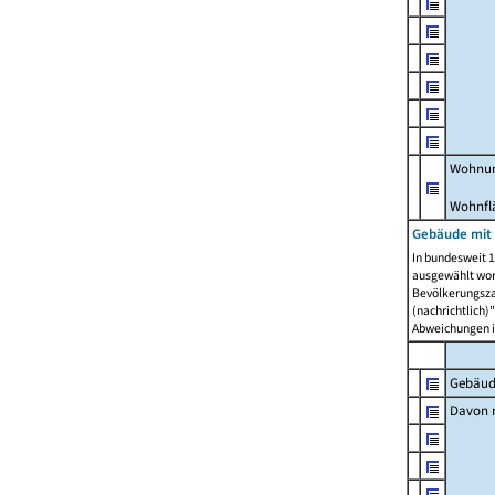
Wohnun
Wohnfl
Gebäude mit
In bundesweit 1
ausgewählt wor
Bevölkerungszah
(nachrichtlich)"
Abweichungen i
Gebäud
Davon m