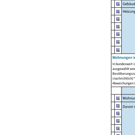
Gebäud
Heizun
Wohnungen i
In bundesweit 1
ausgewählt wor
Bevölkerungszah
(nachrichtlich)"
Abweichungen i
Wohnun
Davon 