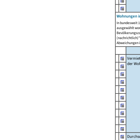
Wohnungen in
In bundesweit 1
ausgewählt wor
Bevölkerungszah
(nachrichtlich)"
Abweichungen i
Vermie
der Wo
Durchs