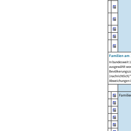
Familien am 
In bundesweit 1
ausgewählt wor
Bevölkerungszah
(nachrichtlich)"
Abweichungen i
Familie