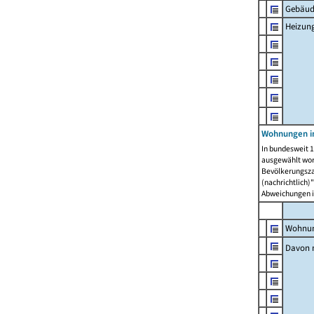
Gebäud
Heizun
Wohnungen i
In bundesweit 1
ausgewählt wor
Bevölkerungszah
(nachrichtlich)"
Abweichungen i
Wohnun
Davon 