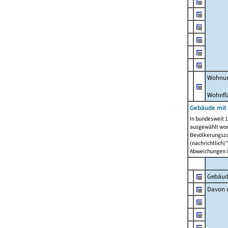
Wohnun
Wohnfl
Gebäude mit
In bundesweit 1
ausgewählt wor
Bevölkerungszah
(nachrichtlich)"
Abweichungen i
Gebäud
Davon m