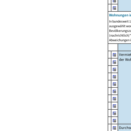
Wohnungen in
In bundesweit 1
ausgewählt wor
Bevölkerungszah
(nachrichtlich)"
Abweichungen i
Vermie
der Wo
Durchs