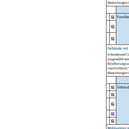
Abweichungen i
Famili
Gebäude mit
In bundesweit 1
ausgewählt wor
Bevölkerungszah
(nachrichtlich)"
Abweichungen i
Gebäud
Wohnungen i