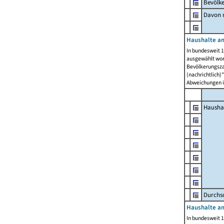
Bevölk
Davon m
Haushalte am
In bundesweit 1
ausgewählt wor
Bevölkerungszah
(nachrichtlich)"
Abweichungen i
Hausha
Durchsc
Haushalte am
In bundesweit 1