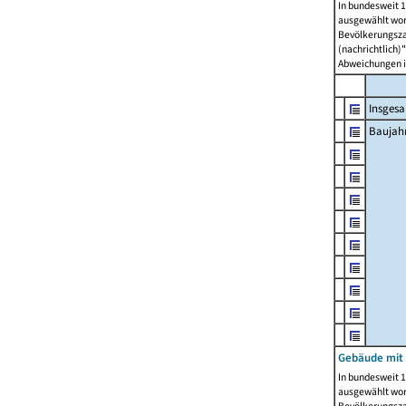
In bundesweit 1
ausgewählt wor
Bevölkerungszah
(nachrichtlich)"
Abweichungen i
Insges
Baujahr
Gebäude mit
In bundesweit 1
ausgewählt wor