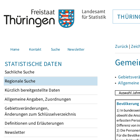
THÜRIN
Zurück
|
Zeic
Home
Kontakt
Suche
Newsletter
Gemein
STATISTISCHE DATEN
Sachliche Suche
▸
Gebietsver
Regionale Suche
▸
Allgemeine
Kürzlich bereitgestellte Daten
Allgemeine Angaben, Zuordnungen
Bevölkerung 
Gebietsveränderungen,
1) In bundeswei
Änderungen zum Schlüsselverzeichnis
obwohl die Ansc
erfassten Perso
Definitionen und Erläuterungen
Differenz von i
2) Die Persone
Newsletter
Für die Bevölke