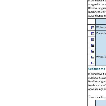
In bundesweit 1
ausgewählt wor
Bevölkerungszah
(nachrichtlich)"
Abweichungen i
Wohnun
Darunt
Wohnun
Gebäude mit
In bundesweit 1
ausgewählt wor
Bevölkerungszah
(nachrichtlich)"
Abweichungen i
1)
auch Nachtsp