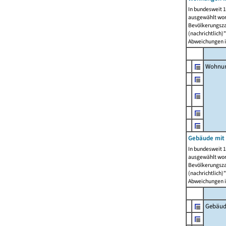
In bundesweit 1
ausgewählt wor
Bevölkerungszah
(nachrichtlich)"
Abweichungen i
Wohnun
Gebäude mit 
In bundesweit 1
ausgewählt wor
Bevölkerungszah
(nachrichtlich)"
Abweichungen i
Gebäud