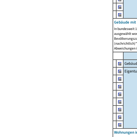
Gebäude mit
In bundesweit 1
ausgewählt wor
Bevölkerungszah
(nachrichtlich)"
Abweichungen i
Gebäud
Eigent
Wohnungen in