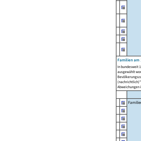
Familien am 
In bundesweit 1
ausgewählt wor
Bevölkerungszah
(nachrichtlich)"
Abweichungen i
Familie