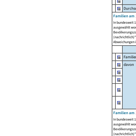
Durchsc
Familien am 
In bundesweit 1
ausgewählt wor
Bevölkerungszah
(nachrichtlich)"
Abweichungen i
Familie
davon
Familien am 
In bundesweit 1
ausgewählt wor
Bevölkerungszah
(nachrichtlich)"