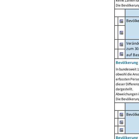
keine Zahlen f
Die Bevölkerung
Bevölk
Verände
zum 30.
auf Bas
Bevölkerung 
In bundesweit 1
obwohl die Ansc
erfassten Pers
dieser Differen
dargestellt.
Abweichungen i
Die Bevölkerung
Bevölk
Bevölkerung 