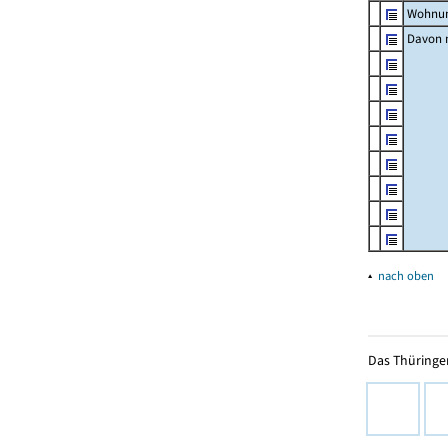
Wohnun
Davon m
▴
nach oben
Das Thüringer