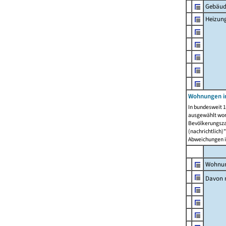
Gebäud
Heizun
Wohnungen i
In bundesweit 1
ausgewählt wor
Bevölkerungszah
(nachrichtlich)"
Abweichungen i
Wohnun
Davon 