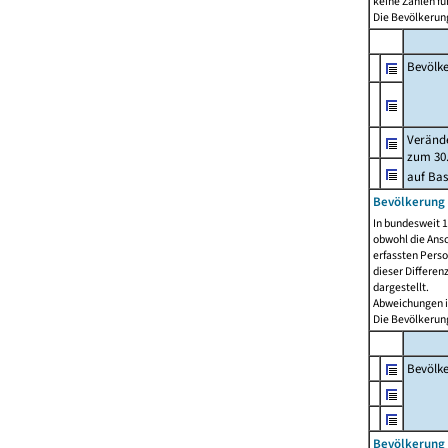
keine Zahlen f
Die Bevölkerung
Bevölk
Verände
zum 30.
auf Bas
Bevölkerung 
In bundesweit 1
obwohl die Ansc
erfassten Pers
dieser Differen
dargestellt.
Abweichungen i
Die Bevölkerung
Bevölk
Bevölkerung 