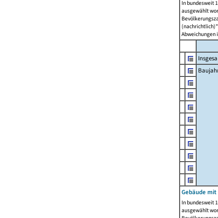
In bundesweit 1
ausgewählt wor
Bevölkerungszah
(nachrichtlich)"
Abweichungen i
Insges
Baujahr
Gebäude mit
In bundesweit 1
ausgewählt wor