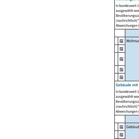
In bundesweit 1
ausgewählt wor
Bevölkerungszah
(nachrichtlich)"
Abweichungen i
Wohnun
Gebäude mit 
In bundesweit 1
ausgewählt wor
Bevölkerungszah
(nachrichtlich)"
Abweichungen i
Gebäud