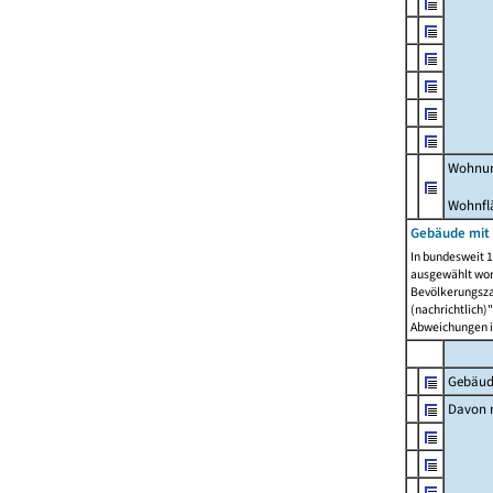
Wohnun
Wohnfl
Gebäude mit
In bundesweit 1
ausgewählt wor
Bevölkerungszah
(nachrichtlich)"
Abweichungen i
Gebäud
Davon m