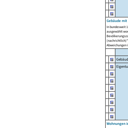
Gebäude mit
In bundesweit 1
ausgewählt wor
Bevölkerungszah
(nachrichtlich)"
Abweichungen i
Gebäud
Eigent
Wohnungen in