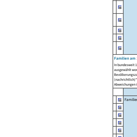
Familien am 
In bundesweit 1
ausgewählt wor
Bevölkerungszah
(nachrichtlich)"
Abweichungen i
Familie