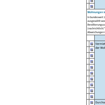
Wohnungen in
In bundesweit 1
ausgewählt wor
Bevölkerungszah
(nachrichtlich)"
Abweichungen i
Vermie
der Wo
Durchs