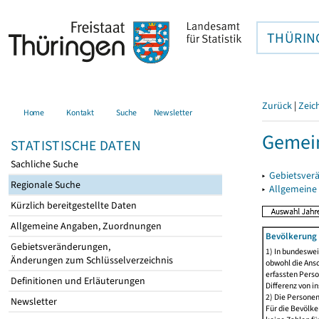
THÜRIN
Zurück
|
Zeic
Home
Kontakt
Suche
Newsletter
Gemein
STATISTISCHE DATEN
Sachliche Suche
▸
Gebietsver
Regionale Suche
▸
Allgemeine
Kürzlich bereitgestellte Daten
Allgemeine Angaben, Zuordnungen
Bevölkerung 
Gebietsveränderungen,
1) In bundeswei
Änderungen zum Schlüsselverzeichnis
obwohl die Ansc
erfassten Perso
Definitionen und Erläuterungen
Differenz von i
2) Die Persone
Newsletter
Für die Bevölke