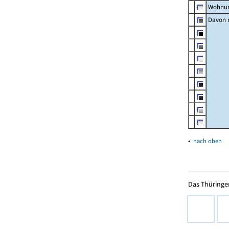
Wohnun
Davon m
▴
nach oben
Das Thüringer