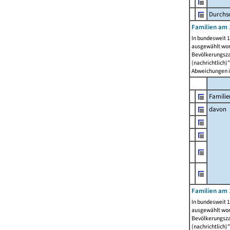
Durchsc
Familien am 
In bundesweit 1
ausgewählt wor
Bevölkerungszah
(nachrichtlich)"
Abweichungen i
Familie
davon
Familien am 
In bundesweit 1
ausgewählt wor
Bevölkerungszah
(nachrichtlich)"