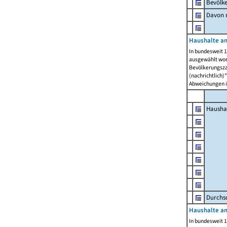
Bevölk
Davon m
Haushalte am
In bundesweit 1
ausgewählt wor
Bevölkerungszah
(nachrichtlich)"
Abweichungen i
Hausha
Durchsc
Haushalte am
In bundesweit 1