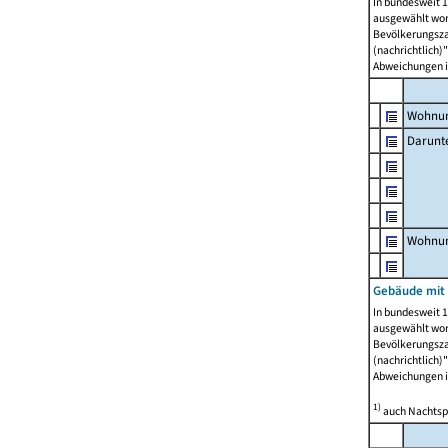
In bundesweit 1
ausgewählt wor
Bevölkerungszah
(nachrichtlich)"
Abweichungen i
Wohnun
Darunt
Wohnun
Gebäude mit
In bundesweit 1
ausgewählt wor
Bevölkerungszah
(nachrichtlich)"
Abweichungen i
1)
auch Nachtsp