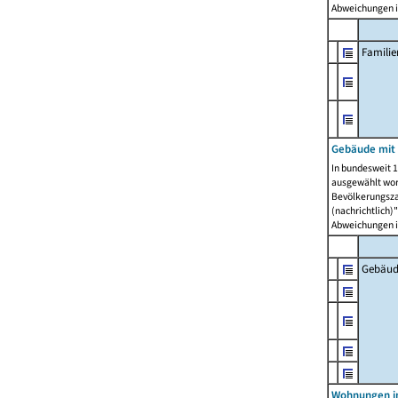
Abweichungen i
Famili
Gebäude mit
In bundesweit 1
ausgewählt wor
Bevölkerungszah
(nachrichtlich)"
Abweichungen i
Gebäud
Wohnungen i