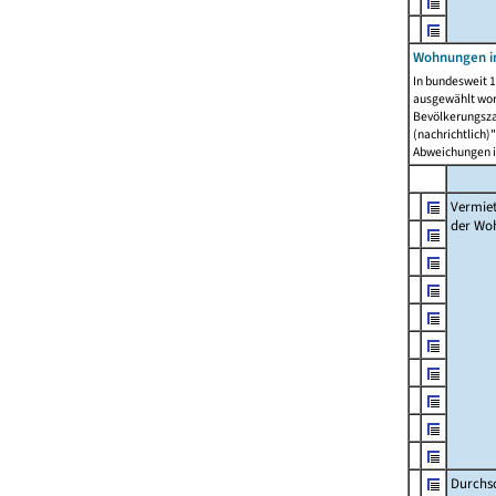
Wohnungen in
In bundesweit 1
ausgewählt wor
Bevölkerungszah
(nachrichtlich)"
Abweichungen i
Vermie
der Wo
Durchs