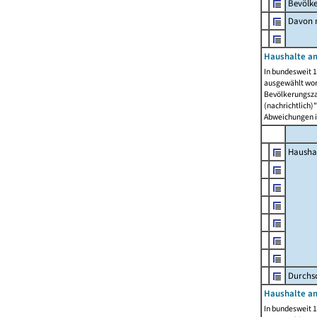
Bevölk
Davon m
Haushalte am
In bundesweit 1
ausgewählt wor
Bevölkerungszah
(nachrichtlich)"
Abweichungen i
Hausha
Durchsc
Haushalte am
In bundesweit 1