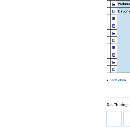
Wohnun
Davon m
▴
nach oben
Das Thüringer