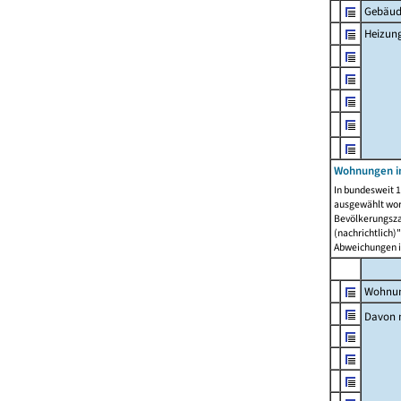
Gebäud
Heizun
Wohnungen i
In bundesweit 1
ausgewählt wor
Bevölkerungszah
(nachrichtlich)"
Abweichungen i
Wohnun
Davon 