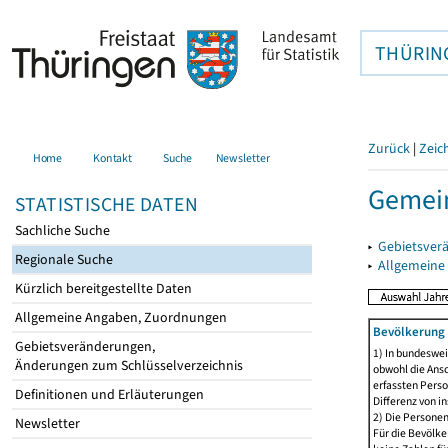
THÜRIN
Zurück
|
Zeic
Home
Kontakt
Suche
Newsletter
Gemei
STATISTISCHE DATEN
Sachliche Suche
▸
Gebietsver
Regionale Suche
▸
Allgemeine
Kürzlich bereitgestellte Daten
Allgemeine Angaben, Zuordnungen
Bevölkerung 
Gebietsveränderungen,
1) In bundeswei
Änderungen zum Schlüsselverzeichnis
obwohl die Ansc
erfassten Perso
Definitionen und Erläuterungen
Differenz von i
2) Die Persone
Newsletter
Für die Bevölke