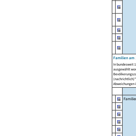
Familien am 
In bundesweit 1
ausgewählt wor
Bevölkerungszah
(nachrichtlich)"
Abweichungen i
Familie