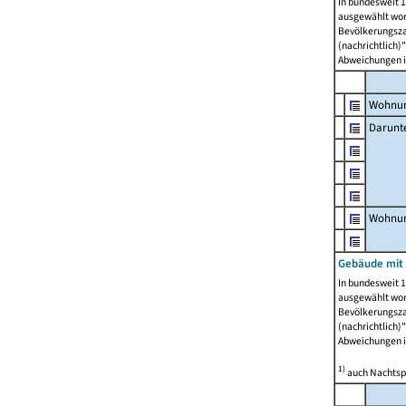
In bundesweit 1
ausgewählt wor
Bevölkerungszah
(nachrichtlich)"
Abweichungen i
Wohnun
Darunt
Wohnun
Gebäude mit
In bundesweit 1
ausgewählt wor
Bevölkerungszah
(nachrichtlich)"
Abweichungen i
1)
auch Nachtsp