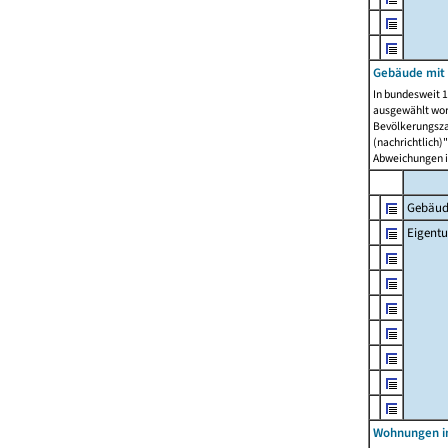
Gebäude mit
In bundesweit 1
ausgewählt wor
Bevölkerungszah
(nachrichtlich)"
Abweichungen i
Gebäud
Eigent
Wohnungen in