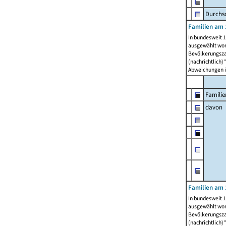
Durchsc
Familien am 
In bundesweit 1
ausgewählt wor
Bevölkerungszah
(nachrichtlich)"
Abweichungen i
Familie
davon
Familien am 
In bundesweit 1
ausgewählt wor
Bevölkerungszah
(nachrichtlich)"