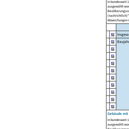
In bundesweit 1
ausgewählt wor
Bevölkerungszah
(nachrichtlich)"
Abweichungen i
Insges
Baujahr
Gebäude mit
In bundesweit 1
ausgewählt wor