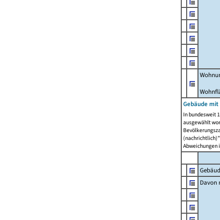
Wohnun
Wohnfl
Gebäude mit
In bundesweit 1
ausgewählt wor
Bevölkerungszah
(nachrichtlich)"
Abweichungen i
Gebäud
Davon m