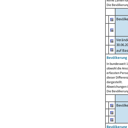
keine Zahlen f
Die Bevölkerung
Bevölk
Verände
30.06.2
auf Bas
Bevölkerung 
In bundesweit 1
obwohl die Ansc
erfassten Pers
dieser Differen
dargestellt.
Abweichungen i
Die Bevölkerung
Bevölk
Bevölkerung 