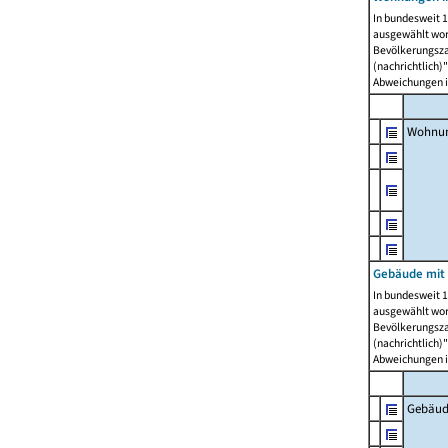
In bundesweit 1
ausgewählt wor
Bevölkerungszah
(nachrichtlich)"
Abweichungen i
Wohnun
Gebäude mit 
In bundesweit 1
ausgewählt wor
Bevölkerungszah
(nachrichtlich)"
Abweichungen i
Gebäud