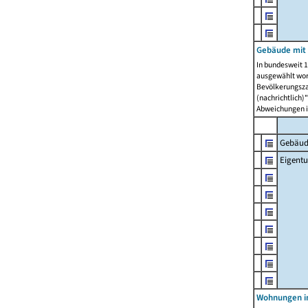
Gebäude mit
In bundesweit 1
ausgewählt wor
Bevölkerungszah
(nachrichtlich)"
Abweichungen i
Gebäud
Eigent
Wohnungen in