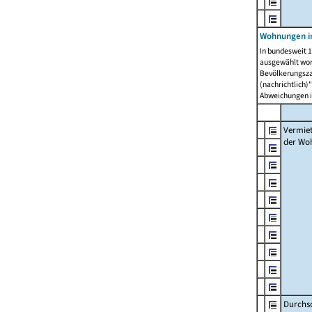
Wohnungen in
In bundesweit 1
ausgewählt wor
Bevölkerungszah
(nachrichtlich)"
Abweichungen i
Vermie
der Wo
Durchs