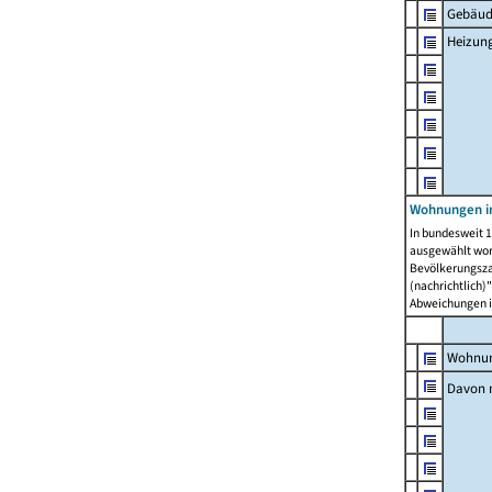
Gebäud
Heizun
Wohnungen i
In bundesweit 1
ausgewählt wor
Bevölkerungszah
(nachrichtlich)"
Abweichungen i
Wohnun
Davon 