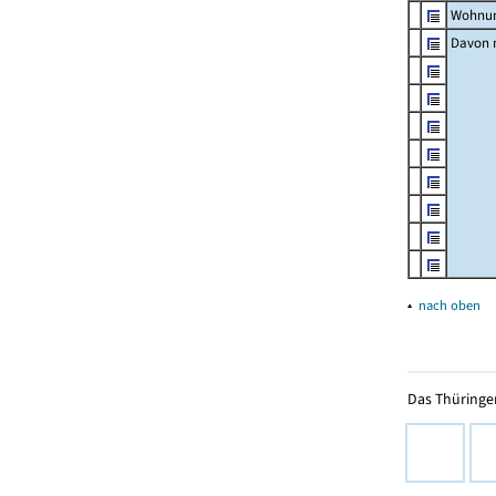
Wohnun
Davon m
▴
nach oben
Das Thüringer