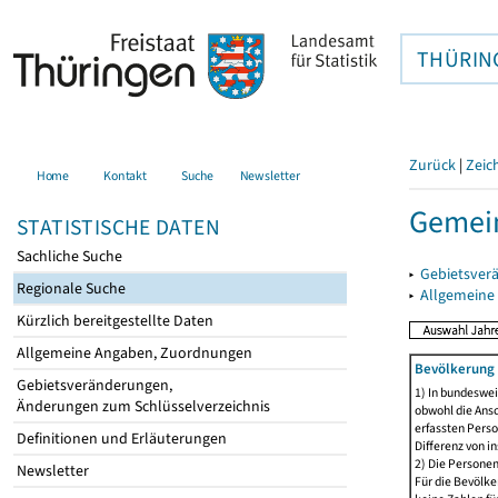
THÜRIN
Zurück
|
Zeic
Home
Kontakt
Suche
Newsletter
Gemein
STATISTISCHE DATEN
Sachliche Suche
▸
Gebietsver
Regionale Suche
▸
Allgemeine
Kürzlich bereitgestellte Daten
Allgemeine Angaben, Zuordnungen
Bevölkerung 
Gebietsveränderungen,
1) In bundeswei
Änderungen zum Schlüsselverzeichnis
obwohl die Ansc
erfassten Perso
Definitionen und Erläuterungen
Differenz von i
2) Die Persone
Newsletter
Für die Bevölke