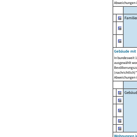
Abweichungen i
Famili
Gebäude mit
In bundesweit 1
ausgewählt wor
Bevölkerungszah
(nachrichtlich)"
Abweichungen i
Gebäud
Wohnungen i