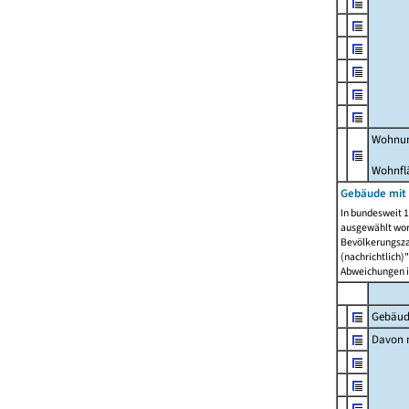
Wohnun
Wohnfl
Gebäude mit
In bundesweit 1
ausgewählt wor
Bevölkerungszah
(nachrichtlich)"
Abweichungen i
Gebäud
Davon m