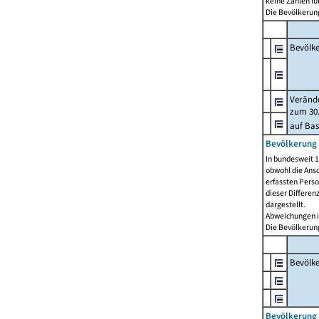
keine Zahlen f
Die Bevölkerung
Bevölk
Verände
zum 30.
auf Bas
Bevölkerung 
In bundesweit 1
obwohl die Ansc
erfassten Pers
dieser Differen
dargestellt.
Abweichungen i
Die Bevölkerung
Bevölk
Bevölkerung 