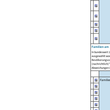
Familien am 
In bundesweit 1
ausgewählt wor
Bevölkerungszah
(nachrichtlich)"
Abweichungen i
Familie