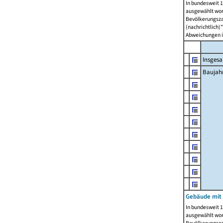
In bundesweit 1
ausgewählt wor
Bevölkerungszah
(nachrichtlich)"
Abweichungen i
Insges
Baujahr
Gebäude mit
In bundesweit 1
ausgewählt wor