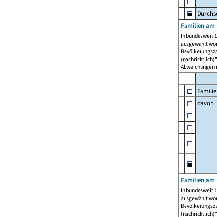
Durchsc
Familien am 
In bundesweit 1
ausgewählt wor
Bevölkerungszah
(nachrichtlich)"
Abweichungen i
Familie
davon
Familien am 
In bundesweit 1
ausgewählt wor
Bevölkerungszah
(nachrichtlich)"