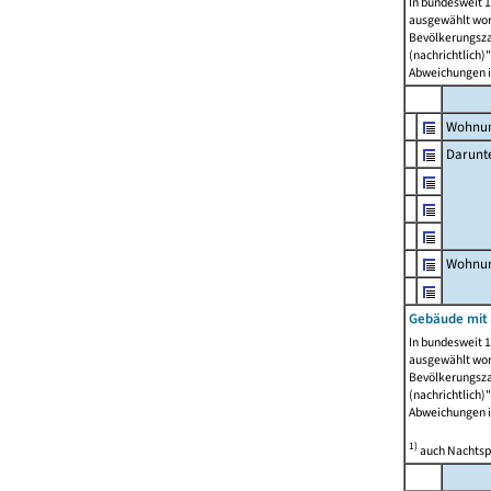
In bundesweit 1
ausgewählt wor
Bevölkerungszah
(nachrichtlich)"
Abweichungen i
Wohnun
Darunt
Wohnun
Gebäude mit
In bundesweit 1
ausgewählt wor
Bevölkerungszah
(nachrichtlich)"
Abweichungen i
1)
auch Nachtsp