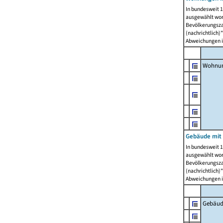
In bundesweit 1
ausgewählt wor
Bevölkerungszah
(nachrichtlich)"
Abweichungen i
Wohnun
Gebäude mit 
In bundesweit 1
ausgewählt wor
Bevölkerungszah
(nachrichtlich)"
Abweichungen i
Gebäud