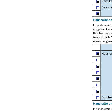
Bevölk
Davon m
Haushalte am
In bundesweit 1
ausgewählt wor
Bevölkerungszah
(nachrichtlich)"
Abweichungen i
Hausha
Durchsc
Haushalte am
In bundesweit 1