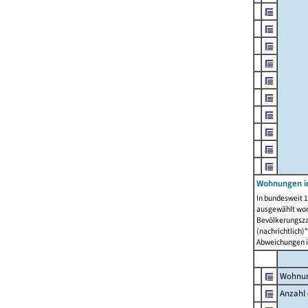
Wohnungen i
In bundesweit 1
ausgewählt wor
Bevölkerungszah
(nachrichtlich)"
Abweichungen i
Wohnun
Anzahl