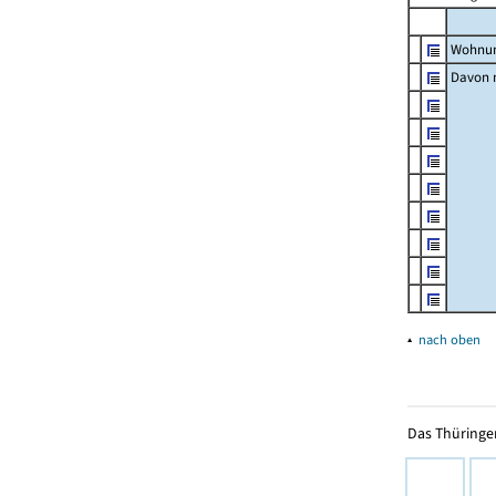
Wohnun
Davon m
▴
nach oben
Das Thüringer