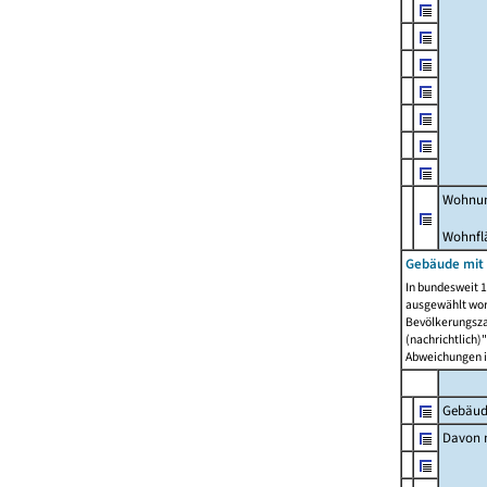
Wohnun
Wohnfl
Gebäude mit
In bundesweit 1
ausgewählt wor
Bevölkerungszah
(nachrichtlich)"
Abweichungen i
Gebäud
Davon m