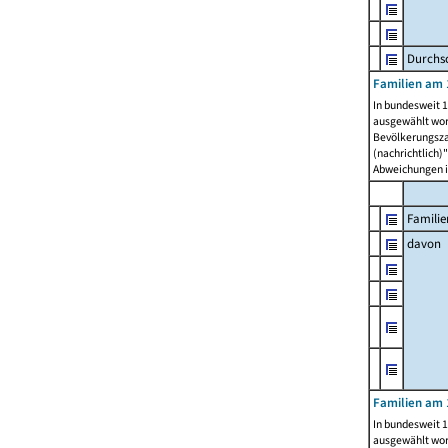
Durchsc
Familien am 
In bundesweit 1
ausgewählt wor
Bevölkerungszah
(nachrichtlich)"
Abweichungen i
Familie
davon
Familien am 
In bundesweit 1
ausgewählt wor