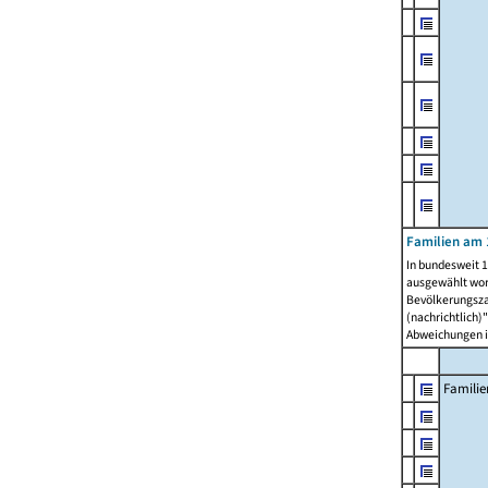
Familien am 
In bundesweit 1
ausgewählt wor
Bevölkerungszah
(nachrichtlich)"
Abweichungen i
Familie