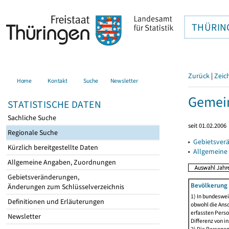
THÜRIN
Zurück
|
Zeic
Home
Kontakt
Suche
Newsletter
Gemein
STATISTISCHE DATEN
Sachliche Suche
seit 01.02.2006
Regionale Suche
▸
Gebietsver
Kürzlich bereitgestellte Daten
▸
Allgemeine
Allgemeine Angaben, Zuordnungen
Gebietsveränderungen,
Bevölkerung 
Änderungen zum Schlüsselverzeichnis
1) In bundeswei
Definitionen und Erläuterungen
obwohl die Ansc
erfassten Perso
Newsletter
Differenz von i