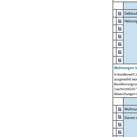
Gebäud
Heizun
Wohnungen i
In bundesweit 1
ausgewählt wor
Bevölkerungszah
(nachrichtlich)"
Abweichungen i
Wohnun
Davon 