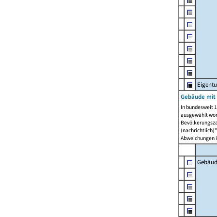
Eigent
Gebäude mit
In bundesweit 1
ausgewählt wor
Bevölkerungszah
(nachrichtlich)"
Abweichungen i
Gebäud