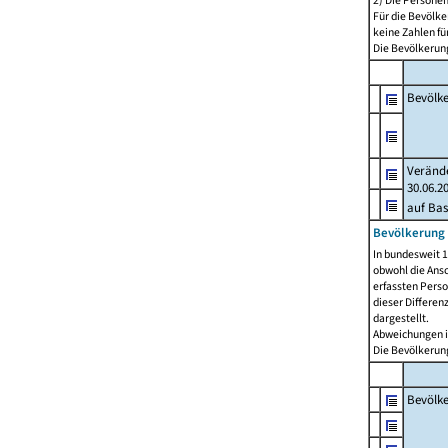
2) Die Persone
Für die Bevölke
keine Zahlen f
Die Bevölkerung
Bevölk
Verände
30.06.2
auf Bas
Bevölkerung 
In bundesweit 1
obwohl die Ansc
erfassten Pers
dieser Differen
dargestellt.
Abweichungen i
Die Bevölkerung
Bevölk