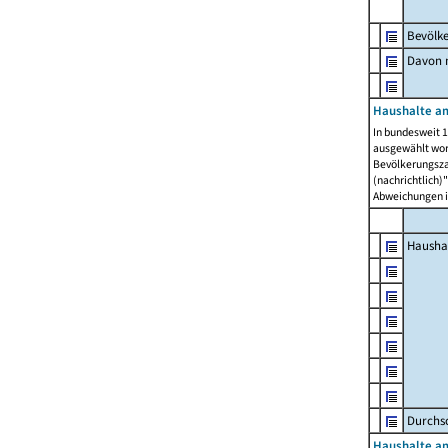
Bevölk
Davon m
Haushalte am
In bundesweit 1
ausgewählt wor
Bevölkerungszah
(nachrichtlich)"
Abweichungen i
Hausha
Durchsc
Haushalte am