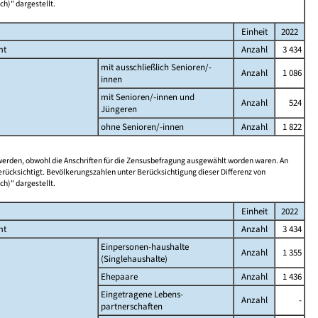
ch)" dargestellt.
Einheit
2022
mt
Anzahl
3 434
mit ausschließlich Senioren/-
Anzahl
1 086
innen
mit Senioren/-innen und
Anzahl
524
Jüngeren
ohne Senioren/-innen
Anzahl
1 822
 werden, obwohl die Anschriften für die Zensusbefragung ausgewählt worden waren. An
rücksichtigt. Bevölkerungszahlen unter Berücksichtigung dieser Differenz von
ch)" dargestellt.
Einheit
2022
mt
Anzahl
3 434
Einpersonen-haushalte
Anzahl
1 355
(Singlehaushalte)
Ehepaare
Anzahl
1 436
Eingetragene Lebens-
Anzahl
-
partnerschaften