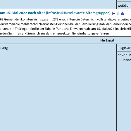
weiblich
am 15. Mai 2022 nach Alter (Infrastrukturrelevante Altersgruppen)
63 Gemeinden konnten für insgesamt 277 Anschriften die Daten nicht vollständig verarbeitet
ten werden die melderechtlich erfassten Personen bei der Bevölkerungszahl der Gemeinden be
rsonen in Thüringen sind in der Tabelle "Amtliche Einwohnerzahl am 15. Mai 2024 (nachrichtli
n den Summen erklären sich aus dem eingesetzten Geheimhaltungsverfahren.
Merkmal
erung
insgesa
davon im
… Jahr