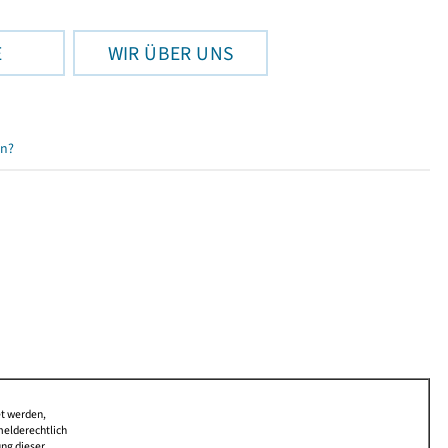
E
WIR ÜBER UNS
en?
et werden,
melderechtlich
ung dieser