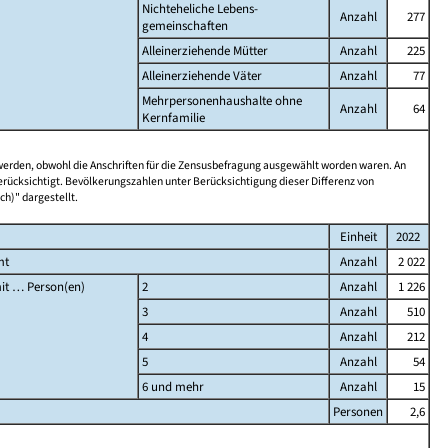
Nichteheliche Lebens-
Anzahl
277
gemeinschaften
Alleinerziehende Mütter
Anzahl
225
Alleinerziehende Väter
Anzahl
77
Mehrpersonenhaushalte ohne
Anzahl
64
Kernfamilie
 werden, obwohl die Anschriften für die Zensusbefragung ausgewählt worden waren. An
rücksichtigt. Bevölkerungszahlen unter Berücksichtigung dieser Differenz von
ch)" dargestellt.
Einheit
2022
mt
Anzahl
2 022
it … Person(en)
2
Anzahl
1 226
3
Anzahl
510
4
Anzahl
212
5
Anzahl
54
6 und mehr
Anzahl
15
Personen
2,6