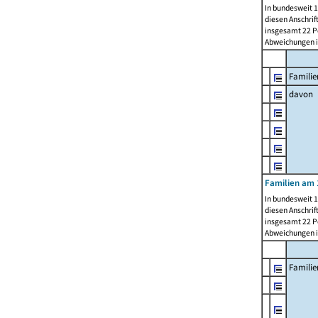
In bundesweit 1
diesen Anschrif
insgesamt 22 Pe
Abweichungen i
Familie
davon
Familien am 
In bundesweit 1
diesen Anschrif
insgesamt 22 Pe
Abweichungen i
Famili