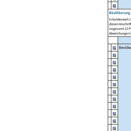
Bevölkerung 
In bundesweit 1
diesen Anschrif
insgesamt 22 Pe
Abweichungen i
Bevölk