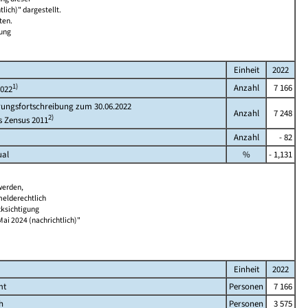
lich)" dargestellt.
ten.
bung
Einheit
2022
1)
Anzahl
7 166
2022
rungsfortschreibung zum 30.06.2022
Anzahl
7 248
2)
s Zensus 2011
Anzahl
- 82
ual
%
- 1,131
werden,
melderechtlich
cksichtigung
Mai 2024 (nachrichtlich)"
Einheit
2022
mt
Personen
7 166
h
Personen
3 575