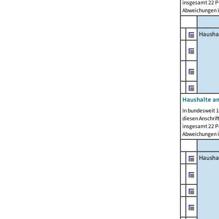
insgesamt 22 Pe
Abweichungen i
Hausha
Haushalte am
In bundesweit 1
diesen Anschrif
insgesamt 22 Pe
Abweichungen i
Hausha