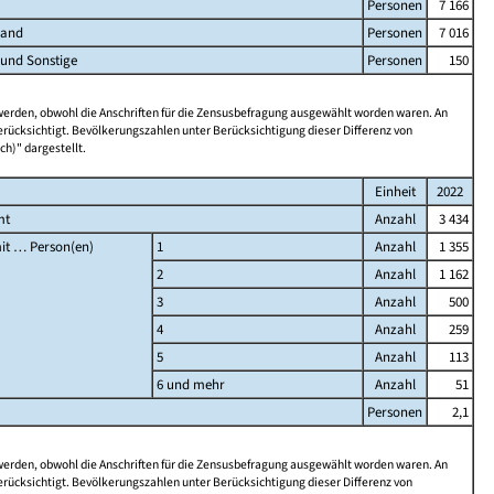
Personen
7 166
land
Personen
7 016
 und Sonstige
Personen
150
 werden, obwohl die Anschriften für die Zensusbefragung ausgewählt worden waren. An
rücksichtigt. Bevölkerungszahlen unter Berücksichtigung dieser Differenz von
ch)" dargestellt.
Einheit
2022
mt
Anzahl
3 434
it … Person(en)
1
Anzahl
1 355
2
Anzahl
1 162
3
Anzahl
500
4
Anzahl
259
5
Anzahl
113
6 und mehr
Anzahl
51
Personen
2,1
 werden, obwohl die Anschriften für die Zensusbefragung ausgewählt worden waren. An
rücksichtigt. Bevölkerungszahlen unter Berücksichtigung dieser Differenz von