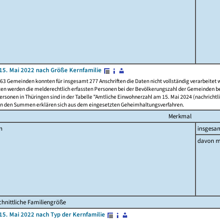
15. Mai 2022 nach Größe Kernfamilie
63 Gemeinden konnten für insgesamt 277 Anschriften die Daten nicht vollständig verarbeitet
ten werden die melderechtlich erfassten Personen bei der Bevölkerungszahl der Gemeinden be
rsonen in Thüringen sind in der Tabelle "Amtliche Einwohnerzahl am 15. Mai 2024 (nachrichtli
n den Summen erklären sich aus dem eingesetzten Geheimhaltungsverfahren.
Merkmal
n
insgesa
davon m
hnittliche Familiengröße
15. Mai 2022 nach Typ der Kernfamilie