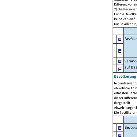
Differenz von i
2) Die Persone
Für die Bevölke
keine Zahlen f
Die Bevölkerung
Bevölk
Verände
auf Bas
Bevölkerung 
In bundesweit 1
obwohl die Ansc
erfassten Pers
dieser Differen
dargestellt.
Abweichungen i
Die Bevölkerung
Bevölk