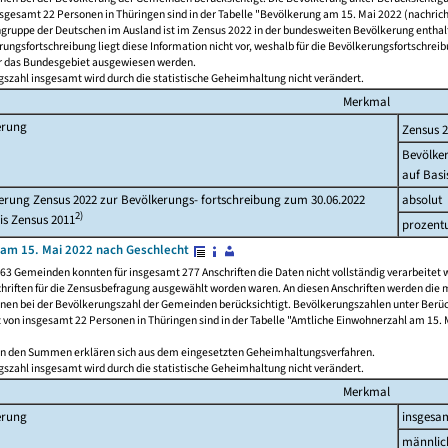
nsgesamt 22 Personen in Thüringen sind in der Tabelle "Bevölkerung am 15. Mai 2022 (nachricht
ngruppe der Deutschen im Ausland ist im Zensus 2022 in der bundesweiten Bevölkerung enthal
rungsfortschreibung liegt diese Information nicht vor, weshalb für die Bevölkerungsfortschrei
ür das Bundesgebiet ausgewiesen werden.
szahl insgesamt wird durch die statistische Geheimhaltung nicht verändert.
Merkmal
erung
Zensus 
Bevölke
auf Basi
rung Zensus 2022 zur Bevölkerungs- fortschreibung zum 30.06.2022
absolut
2)
is Zensus 2011
prozent
am 15. Mai 2022 nach Geschlecht
63 Gemeinden konnten für insgesamt 277 Anschriften die Daten nicht vollständig verarbeitet 
hriften für die Zensusbefragung ausgewählt worden waren. An diesen Anschriften werden die 
onen bei der Bevölkerungszahl der Gemeinden berücksichtigt. Bevölkerungszahlen unter Berü
z von insgesamt 22 Personen in Thüringen sind in der Tabelle "Amtliche Einwohnerzahl am 15. 
n den Summen erklären sich aus dem eingesetzten Geheimhaltungsverfahren.
szahl insgesamt wird durch die statistische Geheimhaltung nicht verändert.
Merkmal
erung
insgesa
männlic