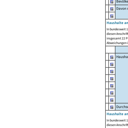
Bevölk
Davon m
Haushalte am
In bundesweit 1
diesen Anschrif
insgesamt 22 Pe
Abweichungen i
Hausha
Durchsc
Haushalte am
In bundesweit 1
diesen Anschrif