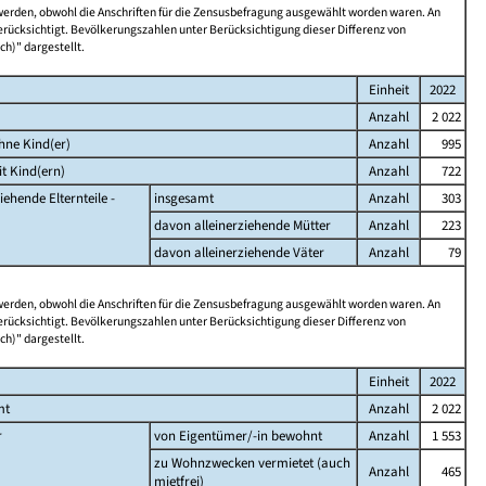
 werden, obwohl die Anschriften für die Zensusbefragung ausgewählt worden waren. An
rücksichtigt. Bevölkerungszahlen unter Berücksichtigung dieser Differenz von
ch)" dargestellt.
Einheit
2022
Anzahl
2 022
hne Kind(er)
Anzahl
995
t Kind(ern)
Anzahl
722
iehende Elternteile -
insgesamt
Anzahl
303
davon alleinerziehende Mütter
Anzahl
223
davon alleinerziehende Väter
Anzahl
79
 werden, obwohl die Anschriften für die Zensusbefragung ausgewählt worden waren. An
rücksichtigt. Bevölkerungszahlen unter Berücksichtigung dieser Differenz von
ch)" dargestellt.
Einheit
2022
mt
Anzahl
2 022
r
von Eigentümer/-in bewohnt
Anzahl
1 553
zu Wohnzwecken vermietet (auch
Anzahl
465
mietfrei)