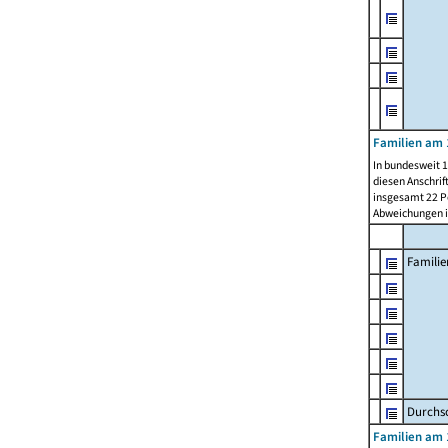
Familien am 
In bundesweit 1
diesen Anschrif
insgesamt 22 Pe
Abweichungen i
Familie
Durchsc
Familien am 