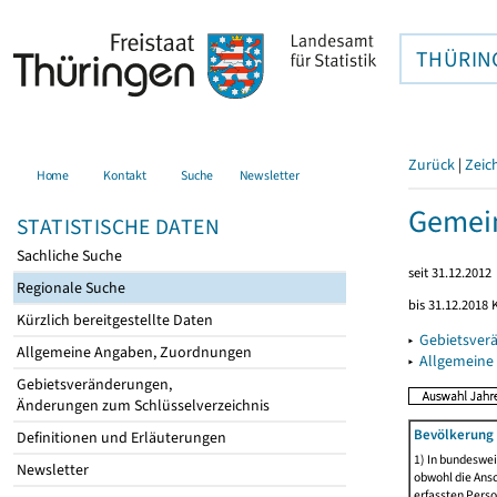
THÜRIN
Zurück
|
Zeic
Home
Kontakt
Suche
Newsletter
Gemein
STATISTISCHE DATEN
Sachliche Suche
seit 31.12.2012
Regionale Suche
bis 31.12.2018
Kürzlich bereitgestellte Daten
▸
Gebietsver
Allgemeine Angaben, Zuordnungen
▸
Allgemeine
Gebietsveränderungen,
Änderungen zum Schlüsselverzeichnis
Bevölkerung 
Definitionen und Erläuterungen
1) In bundeswei
Newsletter
obwohl die Ansc
erfassten Perso