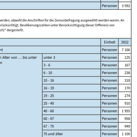
Personen
3 592
 werden, obwohl die Anschriften für die Zensusbefragung ausgewählt worden waren. An
rücksichtigt. Bevölkerungszahlen unter Berücksichtigung dieser Differenz von
ch)" dargestellt.
Einheit
2022
mt
Personen
7 166
 Alter von … bis unter
unter 3
Personen
125
en
3 - 6
Personen
167
6 - 10
Personen
238
10 - 16
Personen
318
16 - 19
Personen
170
19 - 25
Personen
274
25 - 40
Personen
910
40 - 60
Personen
1 955
60 - 67
Personen
958
67 - 75
Personen
949
75 und älter
Personen
1 100