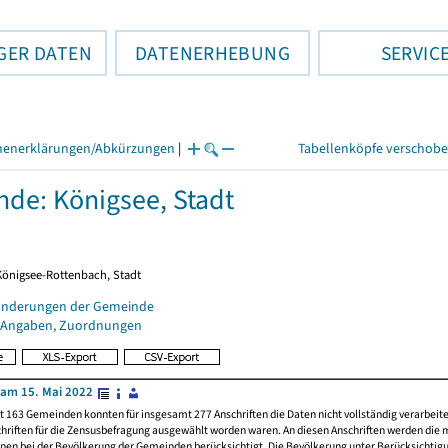
GER DATEN
DATENERHEBUNG
SERVIC
henerklärungen/Abkürzungen
|
Tabellenköpfe verschob
de: Königsee, Stadt
 Königsee-Rottenbach, Stadt
änderungen der Gemeinde
 Angaben, Zuordnungen
am 15. Mai 2022
t 163 Gemeinden konnten für insgesamt 277 Anschriften die Daten nicht vollständig verarbeit
hriften für die Zensusbefragung ausgewählt worden waren. An diesen Anschriften werden die 
nen bei der Bevölkerung der Gemeinden berücksichtigt. Die Bevölkerung unter Berücksichtig