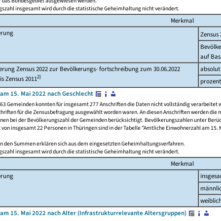
ür das Bundesgebiet ausgewiesen werden.
szahl insgesamt wird durch die statistische Geheimhaltung nicht verändert.
Merkmal
erung
Zensus 
Bevölke
auf Bas
rung Zensus 2022 zur Bevölkerungs- fortschreibung zum 30.06.2022
absolut
2)
is Zensus 2011
prozent
am 15. Mai 2022 nach Geschlecht
63 Gemeinden konnten für insgesamt 277 Anschriften die Daten nicht vollständig verarbeitet 
hriften für die Zensusbefragung ausgewählt worden waren. An diesen Anschriften werden die 
onen bei der Bevölkerungszahl der Gemeinden berücksichtigt. Bevölkerungszahlen unter Berü
z von insgesamt 22 Personen in Thüringen sind in der Tabelle "Amtliche Einwohnerzahl am 15. 
n den Summen erklären sich aus dem eingesetzten Geheimhaltungsverfahren.
szahl insgesamt wird durch die statistische Geheimhaltung nicht verändert.
Merkmal
erung
insges
männli
weiblic
am 15. Mai 2022 nach Alter (Infrastrukturrelevante Altersgruppen)