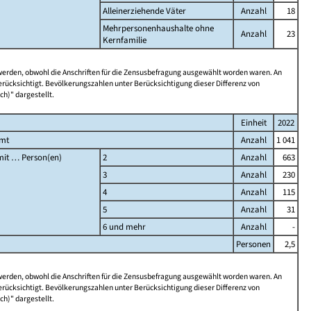
Alleinerziehende Väter
Anzahl
18
Mehrpersonenhaushalte ohne
Anzahl
23
Kernfamilie
 werden, obwohl die Anschriften für die Zensusbefragung ausgewählt worden waren. An
rücksichtigt. Bevölkerungszahlen unter Berücksichtigung dieser Differenz von
ch)" dargestellt.
Einheit
2022
amt
Anzahl
1 041
it … Person(en)
2
Anzahl
663
3
Anzahl
230
4
Anzahl
115
5
Anzahl
31
6 und mehr
Anzahl
-
Personen
2,5
 werden, obwohl die Anschriften für die Zensusbefragung ausgewählt worden waren. An
rücksichtigt. Bevölkerungszahlen unter Berücksichtigung dieser Differenz von
ch)" dargestellt.