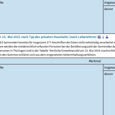
lte
insges
davon
 15. Mai 2022 nach Typ des privaten Haushalts (nach Lebensform)
63 Gemeinden konnten für insgesamt 277 Anschriften die Daten nicht vollständig verarbeitet
ten werden die melderechtlich erfassten Personen bei der Bevölkerungszahl der Gemeinden be
rsonen in Thüringen sind in der Tabelle "Amtliche Einwohnerzahl am 15. Mai 2024 (nachrichtli
n den Summen erklären sich aus dem eingesetzten Geheimhaltungsverfahren.
Merkmal
lte
insges
davon