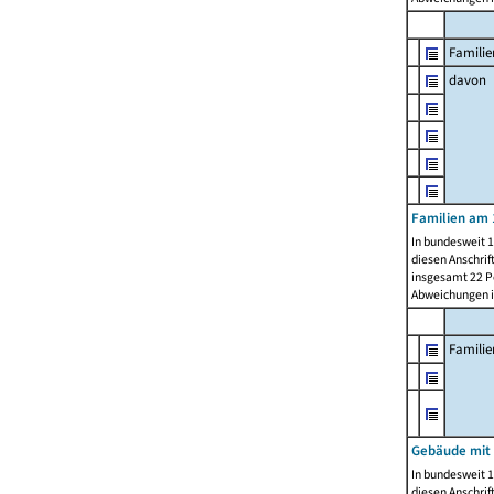
Familie
davon
Familien am 
In bundesweit 1
diesen Anschrif
insgesamt 22 Pe
Abweichungen i
Famili
Gebäude mit
In bundesweit 1
diesen Anschrif