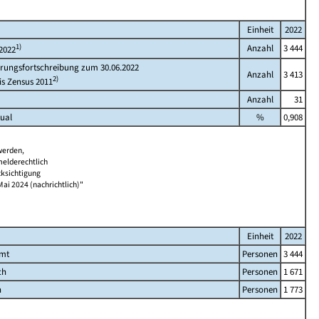
Einheit
2022
1)
Anzahl
3 444
2022
rungsfortschreibung zum 30.06.2022
Anzahl
3 413
2)
is Zensus 2011
Anzahl
31
ual
%
0,908
werden,
melderechtlich
cksichtigung
Mai 2024 (nachrichtlich)"
Einheit
2022
amt
Personen
3 444
ch
Personen
1 671
h
Personen
1 773