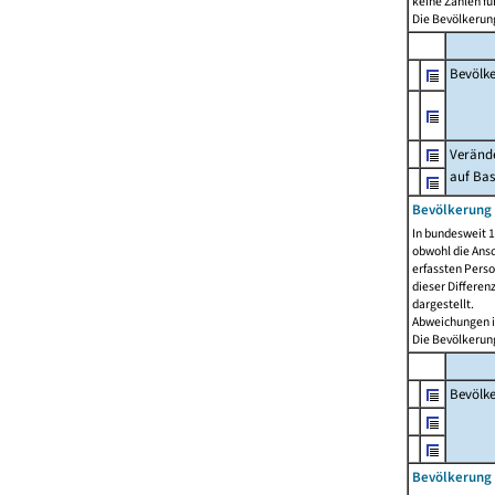
keine Zahlen f
Die Bevölkerung
Bevölk
Verände
auf Bas
Bevölkerung 
In bundesweit 1
obwohl die Ansc
erfassten Pers
dieser Differen
dargestellt.
Abweichungen i
Die Bevölkerung
Bevölk
Bevölkerung 