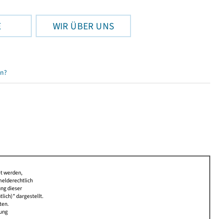
E
WIR ÜBER UNS
en?
et werden,
melderechtlich
ung dieser
lich)" dargestellt.
ten.
bung