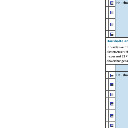
Hausha
Haushalte am
In bundesweit 1
diesen Anschrif
insgesamt 22 Pe
Abweichungen i
Hausha