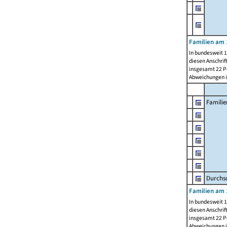
Familien am 
In bundesweit 1
diesen Anschrif
insgesamt 22 Pe
Abweichungen i
Familie
Durchsc
Familien am 
In bundesweit 1
diesen Anschrif
insgesamt 22 Pe
Abweichungen i