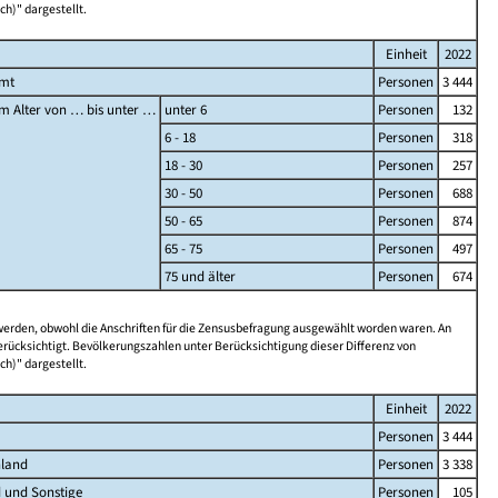
ch)" dargestellt.
Einheit
2022
amt
Personen
3 444
m Alter von … bis unter …
unter 6
Personen
132
6 - 18
Personen
318
18 - 30
Personen
257
30 - 50
Personen
688
50 - 65
Personen
874
65 - 75
Personen
497
75 und älter
Personen
674
 werden, obwohl die Anschriften für die Zensusbefragung ausgewählt worden waren. An
rücksichtigt. Bevölkerungszahlen unter Berücksichtigung dieser Differenz von
ch)" dargestellt.
Einheit
2022
Personen
3 444
hland
Personen
3 338
 und Sonstige
Personen
105