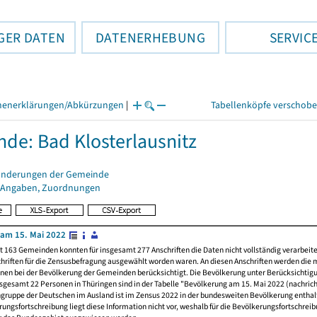
GER DATEN
DATENERHEBUNG
SERVIC
henerklärungen/Abkürzungen
|
Tabellenköpfe verschob
de: Bad Klosterlausnitz
änderungen der Gemeinde
 Angaben, Zuordnungen
am 15. Mai 2022
t 163 Gemeinden konnten für insgesamt 277 Anschriften die Daten nicht vollständig verarbeit
hriften für die Zensusbefragung ausgewählt worden waren. An diesen Anschriften werden die 
nen bei der Bevölkerung der Gemeinden berücksichtigt. Die Bevölkerung unter Berücksichtig
nsgesamt 22 Personen in Thüringen sind in der Tabelle "Bevölkerung am 15. Mai 2022 (nachricht
ngruppe der Deutschen im Ausland ist im Zensus 2022 in der bundesweiten Bevölkerung enthal
rungsfortschreibung liegt diese Information nicht vor, weshalb für die Bevölkerungsfortschrei