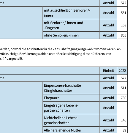
amt
Anzahl
1 572
mit ausschließlich Senioren/-
Anzahl
551
innen
mit Senioren/-innen und
Anzahl
168
Jüngeren
ohne Senioren/-innen
Anzahl
855
 werden, obwohl die Anschriften für die Zensusbefragung ausgewählt worden waren. An
rücksichtigt. Bevölkerungszahlen unter Berücksichtigung dieser Differenz von
ch)" dargestellt.
Einheit
2022
amt
Anzahl
1 572
Einpersonen-haushalte
Anzahl
511
(Singlehaushalte)
Ehepaare
Anzahl
786
Eingetragene Lebens-
Anzahl
-
partnerschaften
Nichteheliche Lebens-
Anzahl
146
gemeinschaften
Alleinerziehende Mütter
Anzahl
89