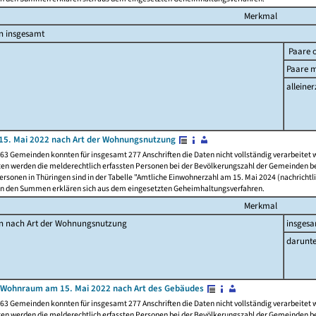
Merkmal
n insgesamt
Paare o
Paare m
alleiner
15. Mai 2022 nach Art der Wohnungsnutzung
63 Gemeinden konnten für insgesamt 277 Anschriften die Daten nicht vollständig verarbeitet
ten werden die melderechtlich erfassten Personen bei der Bevölkerungszahl der Gemeinden be
rsonen in Thüringen sind in der Tabelle "Amtliche Einwohnerzahl am 15. Mai 2024 (nachrichtli
n den Summen erklären sich aus dem eingesetzten Geheimhaltungsverfahren.
Merkmal
en nach Art der Wohnungsnutzung
insges
darunte
 Wohnraum am 15. Mai 2022 nach Art des Gebäudes
63 Gemeinden konnten für insgesamt 277 Anschriften die Daten nicht vollständig verarbeitet
ten werden die melderechtlich erfassten Personen bei der Bevölkerungszahl der Gemeinden be