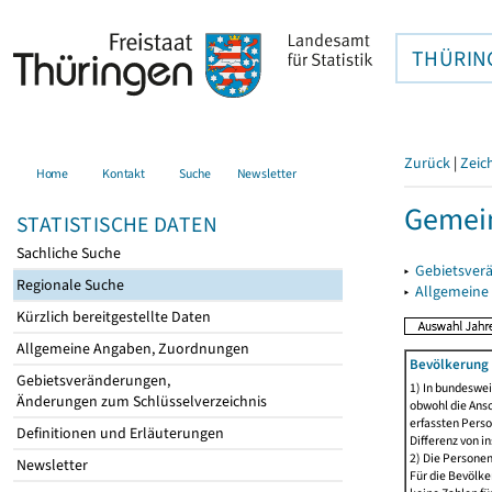
THÜRIN
Zurück
|
Zeic
Home
Kontakt
Suche
Newsletter
Gemein
STATISTISCHE DATEN
Sachliche Suche
▸
Gebietsver
Regionale Suche
▸
Allgemeine
Kürzlich bereitgestellte Daten
Allgemeine Angaben, Zuordnungen
Bevölkerung 
Gebietsveränderungen,
1) In bundeswei
Änderungen zum Schlüsselverzeichnis
obwohl die Ansc
erfassten Perso
Definitionen und Erläuterungen
Differenz von i
2) Die Persone
Newsletter
Für die Bevölke