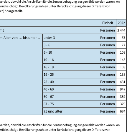
 werden, obwohl die Anschriften für die Zensusbefragung ausgewählt worden waren. An
rücksichtigt. Bevölkerungszahlen unter Berücksichtigung dieser Differenz von
ch)" dargestellt.
Einheit
2022
amt
Personen
3 444
m Alter von … bis unter …
unter 3
Personen
57
3 - 6
Personen
77
6 - 10
Personen
108
10 - 16
Personen
143
16 - 19
Personen
103
19 - 25
Personen
138
25 - 40
Personen
431
40 - 60
Personen
947
60 - 67
Personen
389
67 - 75
Personen
379
75 und älter
Personen
674
 werden, obwohl die Anschriften für die Zensusbefragung ausgewählt worden waren. An
rücksichtigt. Bevölkerungszahlen unter Berücksichtigung dieser Differenz von