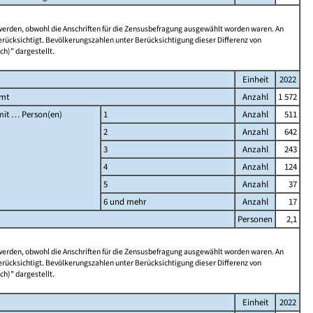
 werden, obwohl die Anschriften für die Zensusbefragung ausgewählt worden waren. An
rücksichtigt. Bevölkerungszahlen unter Berücksichtigung dieser Differenz von
ch)" dargestellt.
Einheit
2022
amt
Anzahl
1 572
it … Person(en)
1
Anzahl
511
2
Anzahl
642
3
Anzahl
243
4
Anzahl
124
5
Anzahl
37
6 und mehr
Anzahl
17
Personen
2,1
 werden, obwohl die Anschriften für die Zensusbefragung ausgewählt worden waren. An
rücksichtigt. Bevölkerungszahlen unter Berücksichtigung dieser Differenz von
ch)" dargestellt.
Einheit
2022