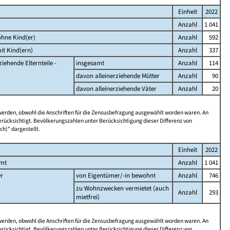
Einheit
2022
Anzahl
1 041
hne Kind(er)
Anzahl
592
it Kind(ern)
Anzahl
337
ziehende Elternteile -
insgesamt
Anzahl
114
davon alleinerziehende Mütter
Anzahl
90
davon alleinerziehende Väter
Anzahl
20
 werden, obwohl die Anschriften für die Zensusbefragung ausgewählt worden waren. An
rücksichtigt. Bevölkerungszahlen unter Berücksichtigung dieser Differenz von
ch)" dargestellt.
Einheit
2022
amt
Anzahl
1 041
r
von Eigentümer/-in bewohnt
Anzahl
746
zu Wohnzwecken vermietet (auch
Anzahl
293
mietfrei)
 werden, obwohl die Anschriften für die Zensusbefragung ausgewählt worden waren. An
rücksichtigt. Bevölkerungszahlen unter Berücksichtigung dieser Differenz von