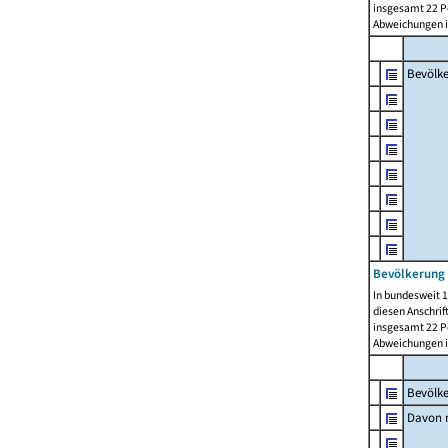
insgesamt 22 Pe
Abweichungen i
Bevölk
Bevölkerung 
In bundesweit 1
diesen Anschrif
insgesamt 22 Pe
Abweichungen i
Bevölk
Davon m