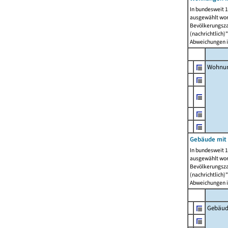
In bundesweit 1
ausgewählt wor
Bevölkerungszah
(nachrichtlich)"
Abweichungen i
Wohnun
Gebäude mit 
In bundesweit 1
ausgewählt wor
Bevölkerungszah
(nachrichtlich)"
Abweichungen i
Gebäud