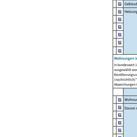
Gebäud
Heizun
Wohnungen i
In bundesweit 1
ausgewählt wor
Bevölkerungszah
(nachrichtlich)"
Abweichungen i
Wohnun
Davon 