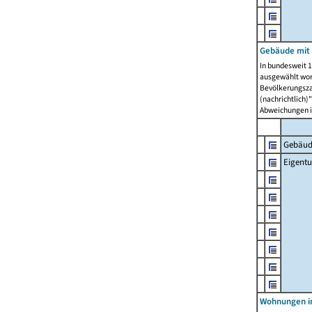
Gebäude mit
In bundesweit 1
ausgewählt wor
Bevölkerungszah
(nachrichtlich)"
Abweichungen i
Gebäud
Eigent
Wohnungen in