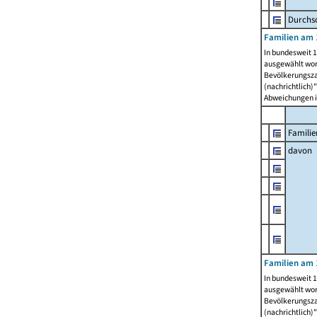
Durchsc
Familien am 
In bundesweit 1
ausgewählt wor
Bevölkerungszah
(nachrichtlich)"
Abweichungen i
Familie
davon
Familien am 
In bundesweit 1
ausgewählt wor
Bevölkerungszah
(nachrichtlich)"