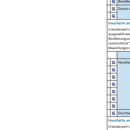
Bevölk
Davon m
Haushalte am
In bundesweit 1
ausgewählt wor
Bevölkerungszah
(nachrichtlich)"
Abweichungen i
Hausha
Durchsc
Haushalte am
In bundesweit 1