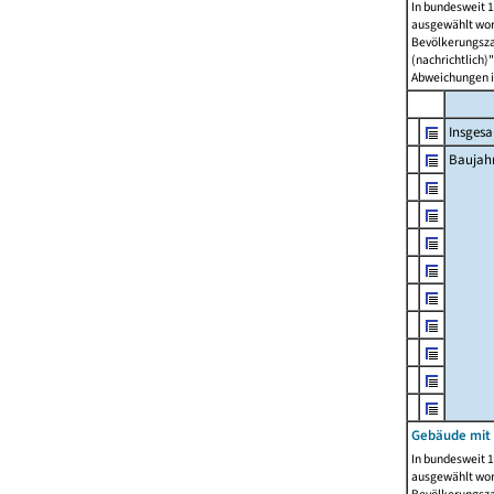
In bundesweit 1
ausgewählt wor
Bevölkerungszah
(nachrichtlich)"
Abweichungen i
Insges
Baujahr
Gebäude mit
In bundesweit 1
ausgewählt wor