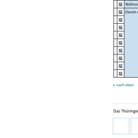
Wohnun
Davon m
▴
nach oben
Das Thüringer