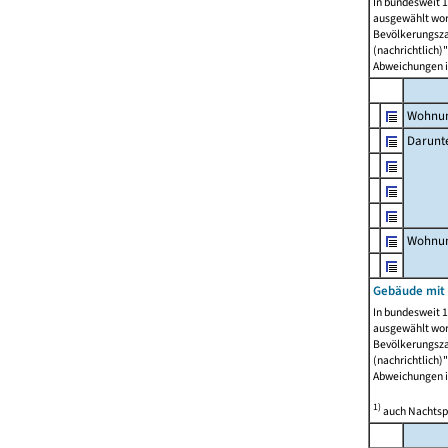
In bundesweit 1
ausgewählt wor
Bevölkerungszah
(nachrichtlich)"
Abweichungen i
Wohnun
Darunt
Wohnun
Gebäude mit
In bundesweit 1
ausgewählt wor
Bevölkerungszah
(nachrichtlich)"
Abweichungen i
1)
auch Nachtsp