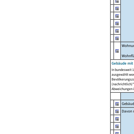
Wohnun
Wohnfl
Gebäude mit
In bundesweit 1
ausgewählt wor
Bevölkerungszah
(nachrichtlich)"
Abweichungen i
Gebäud
Davon m