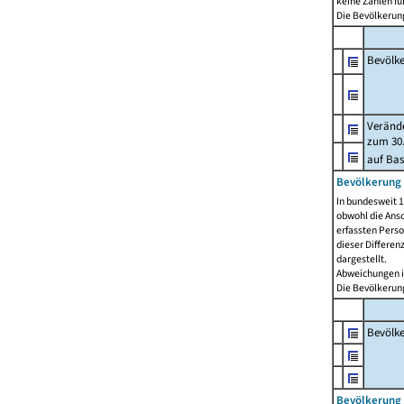
keine Zahlen f
Die Bevölkerung
Bevölk
Verände
zum 30.
auf Bas
Bevölkerung 
In bundesweit 1
obwohl die Ansc
erfassten Pers
dieser Differen
dargestellt.
Abweichungen i
Die Bevölkerung
Bevölk
Bevölkerung 