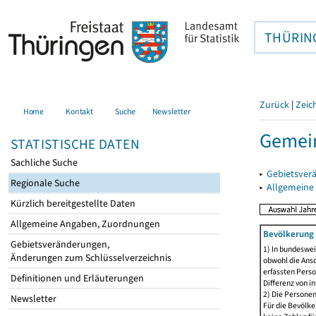
THÜRIN
Zurück
|
Zeic
Home
Kontakt
Suche
Newsletter
Gemei
STATISTISCHE DATEN
Sachliche Suche
▸
Gebietsver
Regionale Suche
▸
Allgemeine
Kürzlich bereitgestellte Daten
Allgemeine Angaben, Zuordnungen
Bevölkerung 
Gebietsveränderungen,
1) In bundeswei
Änderungen zum Schlüsselverzeichnis
obwohl die Ansc
erfassten Perso
Definitionen und Erläuterungen
Differenz von i
2) Die Persone
Newsletter
Für die Bevölke