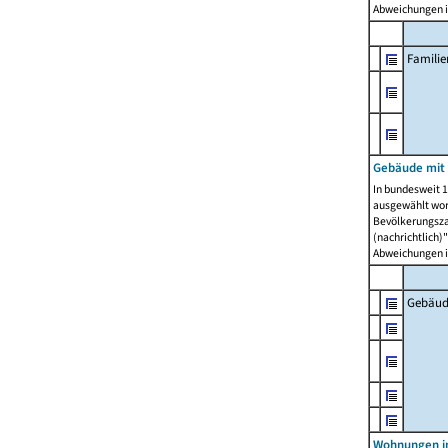
Abweichungen i
Famili
Gebäude mit
In bundesweit 1
ausgewählt wor
Bevölkerungszah
(nachrichtlich)"
Abweichungen i
Gebäud
Wohnungen i