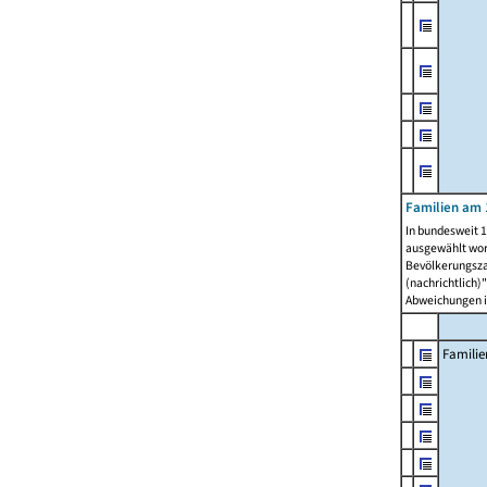
Familien am 
In bundesweit 1
ausgewählt wor
Bevölkerungszah
(nachrichtlich)"
Abweichungen i
Familie