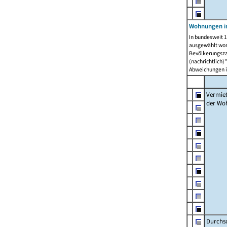
Wohnungen in
In bundesweit 1
ausgewählt wor
Bevölkerungszah
(nachrichtlich)"
Abweichungen i
Vermie
der Wo
Durchs