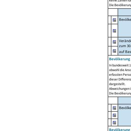
keine Zahlen f
Die Bevölkerung
Bevölk
Verände
zum 30.
auf Bas
Bevölkerung 
In bundesweit 1
obwohl die Ansc
erfassten Pers
dieser Differen
dargestellt.
Abweichungen i
Die Bevölkerung
Bevölk
Bevölkerung 