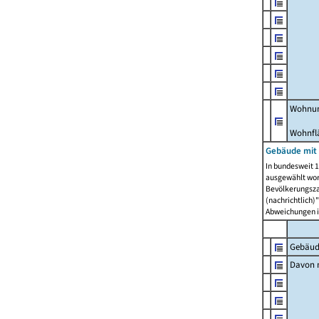
Wohnun
Wohnfl
Gebäude mit
In bundesweit 1
ausgewählt wor
Bevölkerungszah
(nachrichtlich)"
Abweichungen i
Gebäud
Davon m