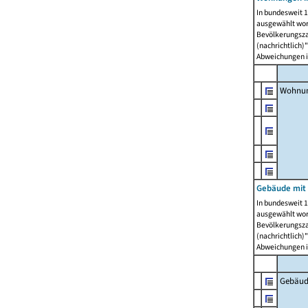
In bundesweit 1
ausgewählt wor
Bevölkerungszah
(nachrichtlich)"
Abweichungen i
Wohnun
Gebäude mit 
In bundesweit 1
ausgewählt wor
Bevölkerungszah
(nachrichtlich)"
Abweichungen i
Gebäud