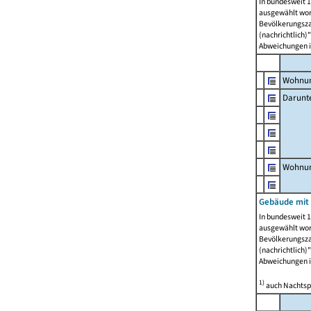
In bundesweit 1
ausgewählt wor
Bevölkerungszah
(nachrichtlich)"
Abweichungen i
Wohnun
Darunt
Wohnun
Gebäude mit
In bundesweit 1
ausgewählt wor
Bevölkerungszah
(nachrichtlich)"
Abweichungen i
1)
auch Nachtsp