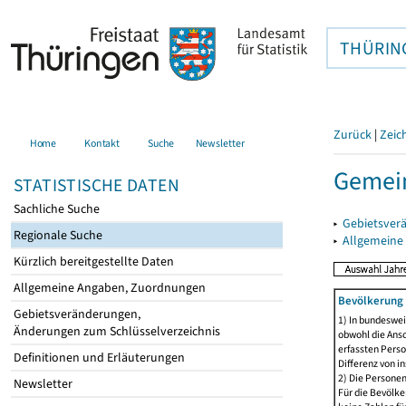
THÜRIN
Zurück
|
Zeic
Home
Kontakt
Suche
Newsletter
Gemein
STATISTISCHE DATEN
Sachliche Suche
▸
Gebietsver
Regionale Suche
▸
Allgemeine
Kürzlich bereitgestellte Daten
Allgemeine Angaben, Zuordnungen
Bevölkerung 
Gebietsveränderungen,
1) In bundeswei
Änderungen zum Schlüsselverzeichnis
obwohl die Ansc
erfassten Perso
Definitionen und Erläuterungen
Differenz von i
2) Die Persone
Newsletter
Für die Bevölke