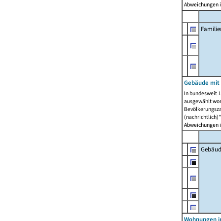
Abweichungen i
Famili
Gebäude mit
In bundesweit 1
ausgewählt wor
Bevölkerungszah
(nachrichtlich)"
Abweichungen i
Gebäud
Wohnungen i