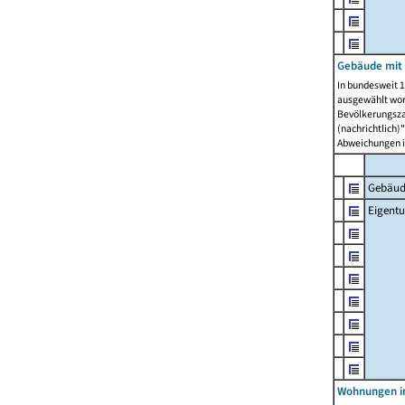
Gebäude mit
In bundesweit 1
ausgewählt wor
Bevölkerungszah
(nachrichtlich)"
Abweichungen i
Gebäud
Eigent
Wohnungen in