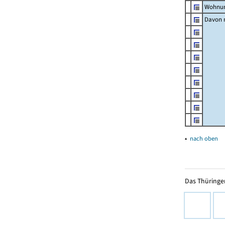
Wohnun
Davon m
▴
nach oben
Das Thüringer