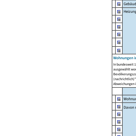
Gebäud
Heizun
Wohnungen i
In bundesweit 1
ausgewählt wor
Bevölkerungszah
(nachrichtlich)"
Abweichungen i
Wohnun
Davon 