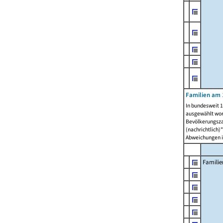
Familien am 
In bundesweit 1
ausgewählt wor
Bevölkerungszah
(nachrichtlich)"
Abweichungen i
Familie