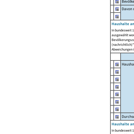
Bevölk
Davon m
Haushalte am
In bundesweit 1
ausgewählt wor
Bevölkerungszah
(nachrichtlich)"
Abweichungen i
Hausha
Durchsc
Haushalte am
In bundesweit 1