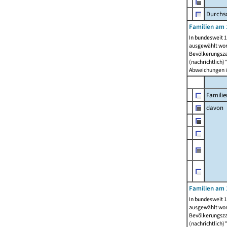
Durchsc
Familien am 
In bundesweit 1
ausgewählt wor
Bevölkerungszah
(nachrichtlich)"
Abweichungen i
Familie
davon
Familien am 
In bundesweit 1
ausgewählt wor
Bevölkerungszah
(nachrichtlich)"