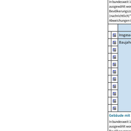
In bundesweit 1
ausgewählt wor
Bevölkerungszah
(nachrichtlich)"
Abweichungen i
Insges
Baujahr
Gebäude mit
In bundesweit 1
ausgewählt wor