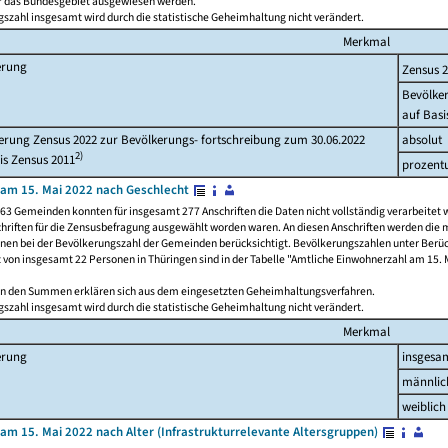
ür das Bundesgebiet ausgewiesen werden.
szahl insgesamt wird durch die statistische Geheimhaltung nicht verändert.
Merkmal
erung
Zensus 
Bevölke
auf Basi
rung Zensus 2022 zur Bevölkerungs- fortschreibung zum 30.06.2022
absolut
2)
is Zensus 2011
prozent
am 15. Mai 2022 nach Geschlecht
63 Gemeinden konnten für insgesamt 277 Anschriften die Daten nicht vollständig verarbeitet 
hriften für die Zensusbefragung ausgewählt worden waren. An diesen Anschriften werden die 
onen bei der Bevölkerungszahl der Gemeinden berücksichtigt. Bevölkerungszahlen unter Berü
z von insgesamt 22 Personen in Thüringen sind in der Tabelle "Amtliche Einwohnerzahl am 15. 
n den Summen erklären sich aus dem eingesetzten Geheimhaltungsverfahren.
szahl insgesamt wird durch die statistische Geheimhaltung nicht verändert.
Merkmal
erung
insgesa
männlic
weiblich
am 15. Mai 2022 nach Alter (Infrastrukturrelevante Altersgruppen)