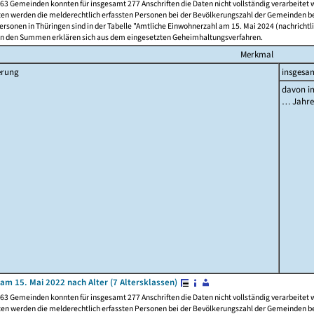
63 Gemeinden konnten für insgesamt 277 Anschriften die Daten nicht vollständig verarbeitet
ten werden die melderechtlich erfassten Personen bei der Bevölkerungszahl der Gemeinden be
rsonen in Thüringen sind in der Tabelle "Amtliche Einwohnerzahl am 15. Mai 2024 (nachrichtli
n den Summen erklären sich aus dem eingesetzten Geheimhaltungsverfahren.
Merkmal
erung
insgesa
davon im
… Jahr
am 15. Mai 2022 nach Alter (7 Altersklassen)
63 Gemeinden konnten für insgesamt 277 Anschriften die Daten nicht vollständig verarbeitet
ten werden die melderechtlich erfassten Personen bei der Bevölkerungszahl der Gemeinden be