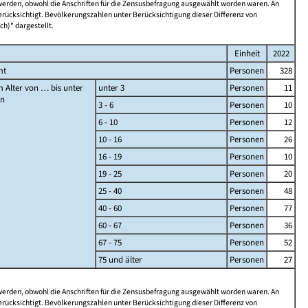
 werden, obwohl die Anschriften für die Zensusbefragung ausgewählt worden waren. An
rücksichtigt. Bevölkerungszahlen unter Berücksichtigung dieser Differenz von
ch)" dargestellt.
Einheit
2022
mt
Personen
328
 Alter von … bis unter
unter 3
Personen
11
en
3 - 6
Personen
10
6 - 10
Personen
12
10 - 16
Personen
26
16 - 19
Personen
10
19 - 25
Personen
20
25 - 40
Personen
48
40 - 60
Personen
77
60 - 67
Personen
36
67 - 75
Personen
52
75 und älter
Personen
27
 werden, obwohl die Anschriften für die Zensusbefragung ausgewählt worden waren. An
rücksichtigt. Bevölkerungszahlen unter Berücksichtigung dieser Differenz von