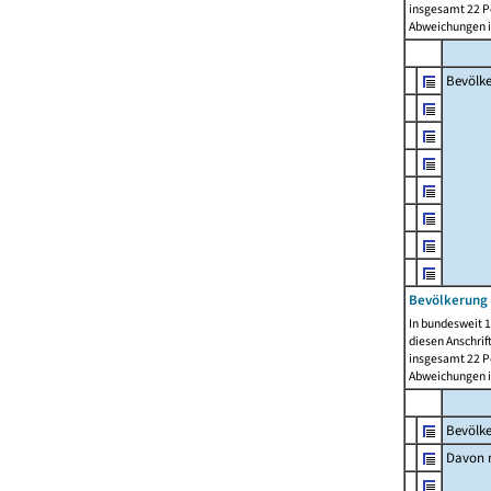
insgesamt 22 Pe
Abweichungen i
Bevölk
Bevölkerung 
In bundesweit 1
diesen Anschrif
insgesamt 22 Pe
Abweichungen i
Bevölk
Davon m