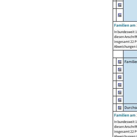
Familien am 
In bundesweit 1
diesen Anschrif
insgesamt 22 Pe
Abweichungen i
Familie
Durchsc
Familien am 
In bundesweit 1
diesen Anschrif
insgesamt 22 Pe
Abweichungen i