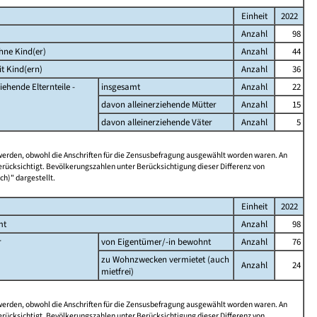
Einheit
2022
Anzahl
98
hne Kind(er)
Anzahl
44
t Kind(ern)
Anzahl
36
iehende Elternteile -
insgesamt
Anzahl
22
davon alleinerziehende Mütter
Anzahl
15
davon alleinerziehende Väter
Anzahl
5
 werden, obwohl die Anschriften für die Zensusbefragung ausgewählt worden waren. An
rücksichtigt. Bevölkerungszahlen unter Berücksichtigung dieser Differenz von
ch)" dargestellt.
Einheit
2022
mt
Anzahl
98
r
von Eigentümer/-in bewohnt
Anzahl
76
zu Wohnzwecken vermietet (auch
Anzahl
24
mietfrei)
 werden, obwohl die Anschriften für die Zensusbefragung ausgewählt worden waren. An
rücksichtigt. Bevölkerungszahlen unter Berücksichtigung dieser Differenz von