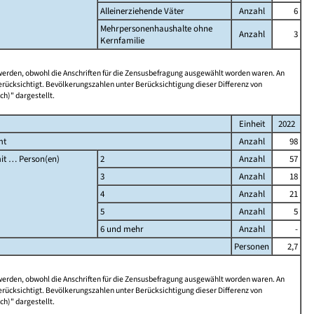
Alleinerziehende Väter
Anzahl
6
Mehrpersonenhaushalte ohne
Anzahl
3
Kernfamilie
 werden, obwohl die Anschriften für die Zensusbefragung ausgewählt worden waren. An
rücksichtigt. Bevölkerungszahlen unter Berücksichtigung dieser Differenz von
ch)" dargestellt.
Einheit
2022
mt
Anzahl
98
it … Person(en)
2
Anzahl
57
3
Anzahl
18
4
Anzahl
21
5
Anzahl
5
6 und mehr
Anzahl
-
Personen
2,7
 werden, obwohl die Anschriften für die Zensusbefragung ausgewählt worden waren. An
rücksichtigt. Bevölkerungszahlen unter Berücksichtigung dieser Differenz von
ch)" dargestellt.