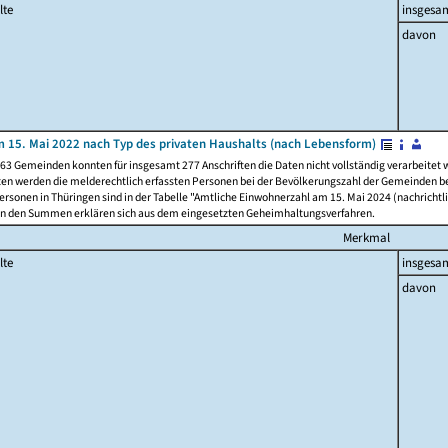
lte
insgesa
davon
 15. Mai 2022 nach Typ des privaten Haushalts (nach Lebensform)
63 Gemeinden konnten für insgesamt 277 Anschriften die Daten nicht vollständig verarbeitet
ten werden die melderechtlich erfassten Personen bei der Bevölkerungszahl der Gemeinden be
rsonen in Thüringen sind in der Tabelle "Amtliche Einwohnerzahl am 15. Mai 2024 (nachrichtli
n den Summen erklären sich aus dem eingesetzten Geheimhaltungsverfahren.
Merkmal
lte
insgesa
davon