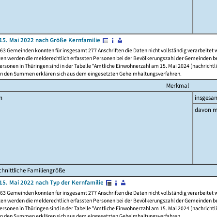
15. Mai 2022 nach Größe Kernfamilie
63 Gemeinden konnten für insgesamt 277 Anschriften die Daten nicht vollständig verarbeitet
ten werden die melderechtlich erfassten Personen bei der Bevölkerungszahl der Gemeinden be
rsonen in Thüringen sind in der Tabelle "Amtliche Einwohnerzahl am 15. Mai 2024 (nachrichtli
n den Summen erklären sich aus dem eingesetzten Geheimhaltungsverfahren.
Merkmal
n
insgesa
davon m
hnittliche Familiengröße
15. Mai 2022 nach Typ der Kernfamilie
63 Gemeinden konnten für insgesamt 277 Anschriften die Daten nicht vollständig verarbeitet
ten werden die melderechtlich erfassten Personen bei der Bevölkerungszahl der Gemeinden be
rsonen in Thüringen sind in der Tabelle "Amtliche Einwohnerzahl am 15. Mai 2024 (nachrichtli
n den Summen erklären sich aus dem eingesetzten Geheimhaltungsverfahren.