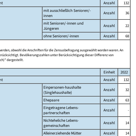
mt
Anzahl
132
mit ausschließlich Senioren/-
Anzahl
36
innen
mit Senioren/-innen und
Anzahl
22
Jüngeren
ohne Senioren/-innen
Anzahl
68
 werden, obwohl die Anschriften für die Zensusbefragung ausgewählt worden waren. An
rücksichtigt. Bevölkerungszahlen unter Berücksichtigung dieser Differenz von
ch)" dargestellt.
Einheit
2022
mt
Anzahl
132
Einpersonen-haushalte
Anzahl
32
(Singlehaushalte)
Ehepaare
Anzahl
63
Eingetragene Lebens-
Anzahl
-
partnerschaften
Nichteheliche Lebens-
Anzahl
14
gemeinschaften
Alleinerziehende Mütter
Anzahl
14