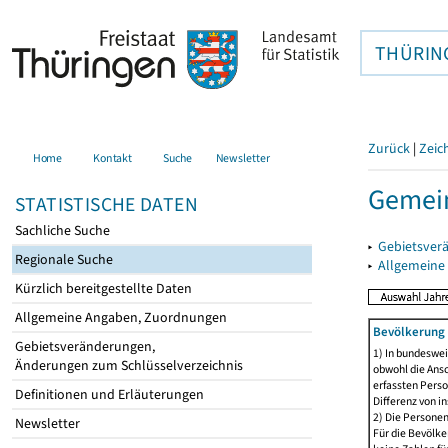
THÜRIN
Zurück
|
Zeic
Home
Kontakt
Suche
Newsletter
Gemein
STATISTISCHE DATEN
Sachliche Suche
▸
Gebietsver
Regionale Suche
▸
Allgemeine
Kürzlich bereitgestellte Daten
Allgemeine Angaben, Zuordnungen
Bevölkerung 
Gebietsveränderungen,
1) In bundeswei
Änderungen zum Schlüsselverzeichnis
obwohl die Ansc
erfassten Perso
Definitionen und Erläuterungen
Differenz von i
2) Die Persone
Newsletter
Für die Bevölke