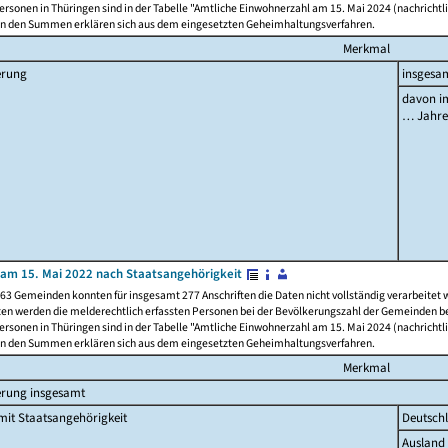
rsonen in Thüringen sind in der Tabelle "Amtliche Einwohnerzahl am 15. Mai 2024 (nachrichtli
n den Summen erklären sich aus dem eingesetzten Geheimhaltungsverfahren.
Merkmal
erung
insgesa
davon im
… Jahr
am 15. Mai 2022 nach Staatsangehörigkeit
63 Gemeinden konnten für insgesamt 277 Anschriften die Daten nicht vollständig verarbeitet
ten werden die melderechtlich erfassten Personen bei der Bevölkerungszahl der Gemeinden be
rsonen in Thüringen sind in der Tabelle "Amtliche Einwohnerzahl am 15. Mai 2024 (nachrichtli
n den Summen erklären sich aus dem eingesetzten Geheimhaltungsverfahren.
Merkmal
erung insgesamt
it Staatsangehörigkeit
Deutsch
Ausland