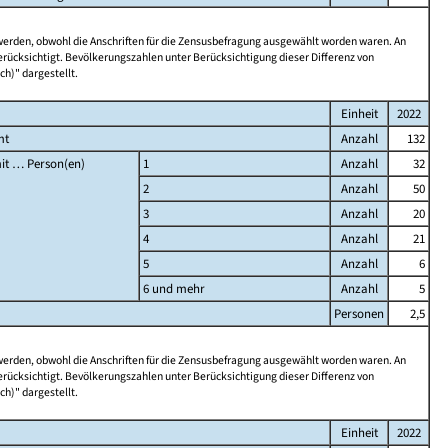
 werden, obwohl die Anschriften für die Zensusbefragung ausgewählt worden waren. An
rücksichtigt. Bevölkerungszahlen unter Berücksichtigung dieser Differenz von
ch)" dargestellt.
Einheit
2022
mt
Anzahl
132
it … Person(en)
1
Anzahl
32
2
Anzahl
50
3
Anzahl
20
4
Anzahl
21
5
Anzahl
6
6 und mehr
Anzahl
5
Personen
2,5
 werden, obwohl die Anschriften für die Zensusbefragung ausgewählt worden waren. An
rücksichtigt. Bevölkerungszahlen unter Berücksichtigung dieser Differenz von
ch)" dargestellt.
Einheit
2022