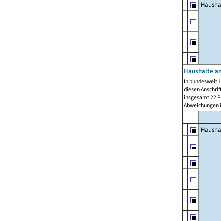
Hausha
Haushalte am
In bundesweit 1
diesen Anschrif
insgesamt 22 Pe
Abweichungen i
Hausha