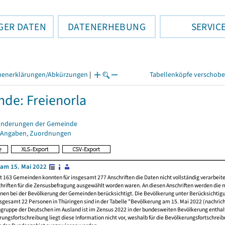
GER DATEN
DATENERHEBUNG
SERVIC
henerklärungen/Abkürzungen
|
Tabellenköpfe verschob
de: Freienorla
änderungen der Gemeinde
 Angaben, Zuordnungen
am 15. Mai 2022
t 163 Gemeinden konnten für insgesamt 277 Anschriften die Daten nicht vollständig verarbeit
hriften für die Zensusbefragung ausgewählt worden waren. An diesen Anschriften werden die 
nen bei der Bevölkerung der Gemeinden berücksichtigt. Die Bevölkerung unter Berücksichtig
nsgesamt 22 Personen in Thüringen sind in der Tabelle "Bevölkerung am 15. Mai 2022 (nachricht
ngruppe der Deutschen im Ausland ist im Zensus 2022 in der bundesweiten Bevölkerung enthal
rungsfortschreibung liegt diese Information nicht vor, weshalb für die Bevölkerungsfortschrei