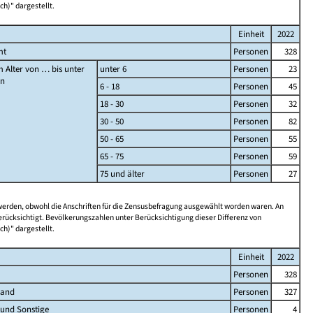
ch)" dargestellt.
Einheit
2022
mt
Personen
328
 Alter von … bis unter
unter 6
Personen
23
en
6 - 18
Personen
45
18 - 30
Personen
32
30 - 50
Personen
82
50 - 65
Personen
55
65 - 75
Personen
59
75 und älter
Personen
27
 werden, obwohl die Anschriften für die Zensusbefragung ausgewählt worden waren. An
rücksichtigt. Bevölkerungszahlen unter Berücksichtigung dieser Differenz von
ch)" dargestellt.
Einheit
2022
Personen
328
land
Personen
327
 und Sonstige
Personen
4