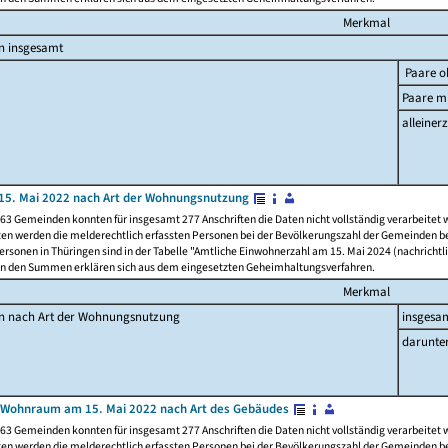
Merkmal
n insgesamt
Paare o
Paare mi
alleinerz
15. Mai 2022 nach Art der Wohnungsnutzung
63 Gemeinden konnten für insgesamt 277 Anschriften die Daten nicht vollständig verarbeitet
ten werden die melderechtlich erfassten Personen bei der Bevölkerungszahl der Gemeinden be
rsonen in Thüringen sind in der Tabelle "Amtliche Einwohnerzahl am 15. Mai 2024 (nachrichtli
n den Summen erklären sich aus dem eingesetzten Geheimhaltungsverfahren.
Merkmal
en nach Art der Wohnungsnutzung
insgesa
darunte
 Wohnraum am 15. Mai 2022 nach Art des Gebäudes
63 Gemeinden konnten für insgesamt 277 Anschriften die Daten nicht vollständig verarbeitet
ten werden die melderechtlich erfassten Personen bei der Bevölkerungszahl der Gemeinden be