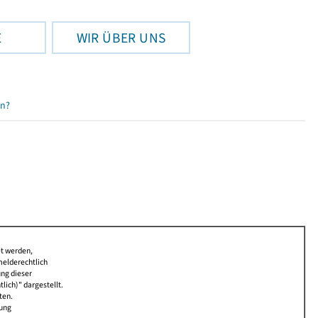
E
WIR ÜBER UNS
en?
et werden,
melderechtlich
ung dieser
lich)" dargestellt.
ten.
bung