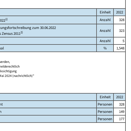
Einheit
2022
1)
Anzahl
328
2022
rungsfortschreibung zum 30.06.2022
Anzahl
323
2)
s Zensus 2011
Anzahl
5
ual
%
1,548
werden,
melderechtlich
cksichtigung
Mai 2024 (nachrichtlich)"
Einheit
2022
mt
Personen
328
h
Personen
149
Personen
177