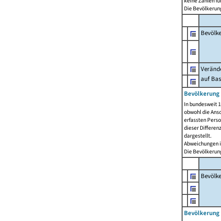
keine Zahlen f
Die Bevölkerung
Bevölk
Verände
auf Bas
Bevölkerung 
In bundesweit 1
obwohl die Ansc
erfassten Pers
dieser Differen
dargestellt.
Abweichungen i
Die Bevölkerung
Bevölk
Bevölkerung 