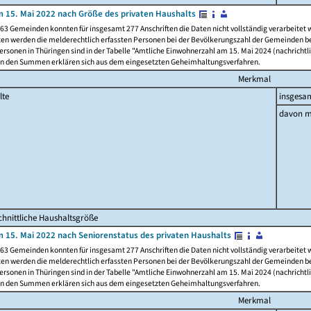
 15. Mai 2022 nach Größe des privaten Haushalts
63 Gemeinden konnten für insgesamt 277 Anschriften die Daten nicht vollständig verarbeitet
ten werden die melderechtlich erfassten Personen bei der Bevölkerungszahl der Gemeinden be
rsonen in Thüringen sind in der Tabelle "Amtliche Einwohnerzahl am 15. Mai 2024 (nachrichtli
n den Summen erklären sich aus dem eingesetzten Geheimhaltungsverfahren.
Merkmal
lte
insgesa
davon m
hnittliche Haushaltsgröße
 15. Mai 2022 nach Seniorenstatus des privaten Haushalts
63 Gemeinden konnten für insgesamt 277 Anschriften die Daten nicht vollständig verarbeitet
ten werden die melderechtlich erfassten Personen bei der Bevölkerungszahl der Gemeinden be
rsonen in Thüringen sind in der Tabelle "Amtliche Einwohnerzahl am 15. Mai 2024 (nachrichtli
n den Summen erklären sich aus dem eingesetzten Geheimhaltungsverfahren.
Merkmal