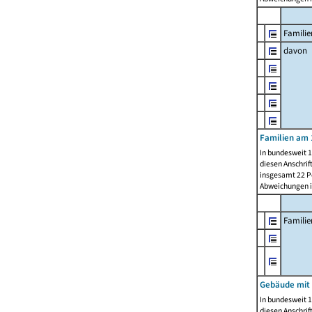
Familie
davon
Familien am 
In bundesweit 1
diesen Anschrif
insgesamt 22 Pe
Abweichungen i
Famili
Gebäude mit
In bundesweit 1
diesen Anschrif