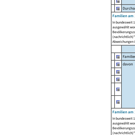
Durchsc
Familien am 
In bundesweit 1
ausgewählt wor
Bevölkerungszah
(nachrichtlich)"
Abweichungen i
Familie
davon
Familien am 
In bundesweit 1
ausgewählt wor
Bevölkerungszah
(nachrichtlich)"