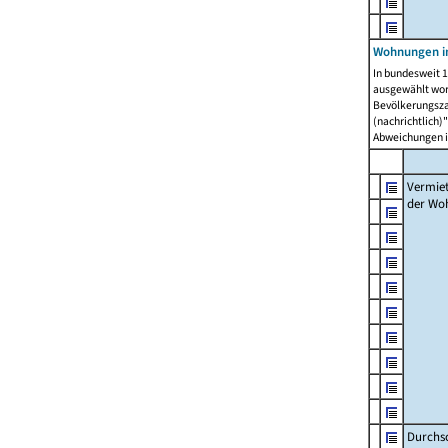
Wohnungen in
In bundesweit 1
ausgewählt wor
Bevölkerungszah
(nachrichtlich)"
Abweichungen i
Vermie
der Wo
Durchs