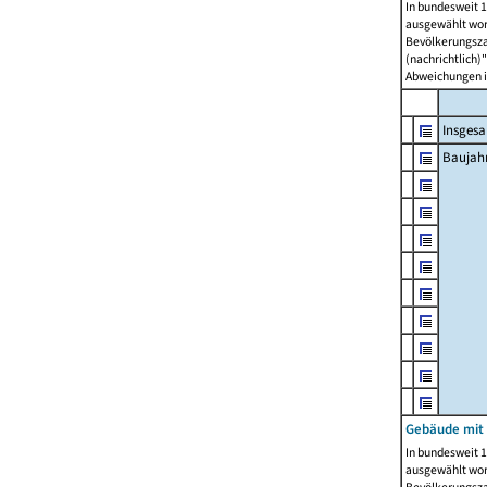
In bundesweit 1
ausgewählt wor
Bevölkerungszah
(nachrichtlich)"
Abweichungen i
Insges
Baujahr
Gebäude mit
In bundesweit 1
ausgewählt wor