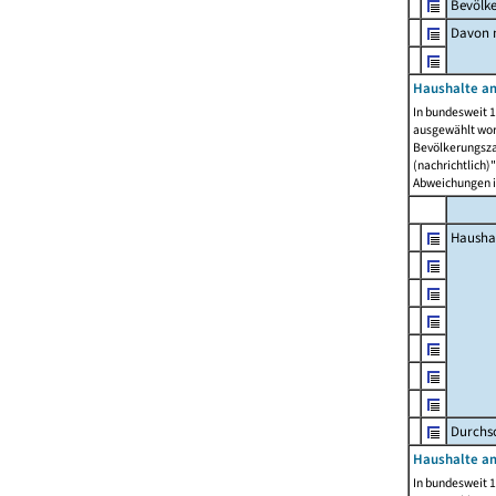
Bevölk
Davon m
Haushalte am
In bundesweit 1
ausgewählt wor
Bevölkerungszah
(nachrichtlich)"
Abweichungen i
Hausha
Durchsc
Haushalte am
In bundesweit 1