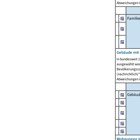
Abweichungen i
Famili
Gebäude mit
In bundesweit 1
ausgewählt wor
Bevölkerungszah
(nachrichtlich)"
Abweichungen i
Gebäud
Wohnungen i