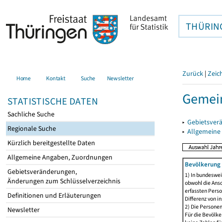
THÜRIN
Zurück
|
Zeic
Home
Kontakt
Suche
Newsletter
Gemein
STATISTISCHE DATEN
Sachliche Suche
▸
Gebietsver
Regionale Suche
▸
Allgemeine
Kürzlich bereitgestellte Daten
Allgemeine Angaben, Zuordnungen
Bevölkerung 
Gebietsveränderungen,
1) In bundeswei
Änderungen zum Schlüsselverzeichnis
obwohl die Ansc
erfassten Perso
Definitionen und Erläuterungen
Differenz von i
2) Die Persone
Newsletter
Für die Bevölke