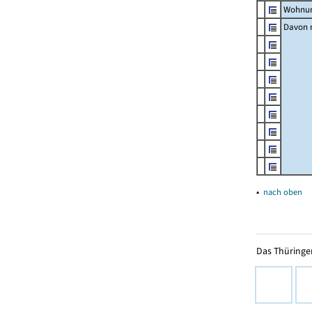
Wohnun
Davon m
▴
nach oben
Das Thüringer