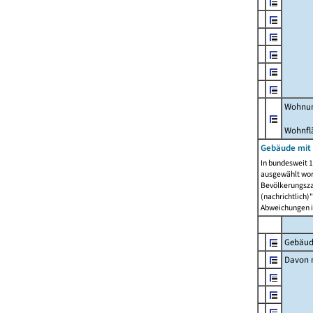
Wohnun
Wohnfl
Gebäude mit
In bundesweit 1
ausgewählt wor
Bevölkerungszah
(nachrichtlich)"
Abweichungen i
Gebäud
Davon m