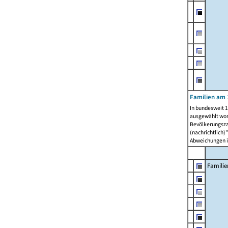
Familien am 
In bundesweit 1
ausgewählt wor
Bevölkerungszah
(nachrichtlich)"
Abweichungen i
Familie