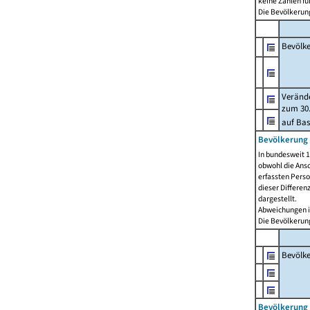
keine Zahlen f
Die Bevölkerung
Bevölk
Verände
zum 30.
auf Bas
Bevölkerung 
In bundesweit 1
obwohl die Ansc
erfassten Pers
dieser Differen
dargestellt.
Abweichungen i
Die Bevölkerung
Bevölk
Bevölkerung 