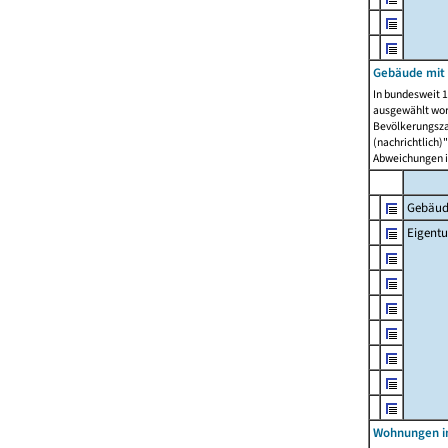
Gebäude mit
In bundesweit 1
ausgewählt wor
Bevölkerungszah
(nachrichtlich)"
Abweichungen i
Gebäud
Eigent
Wohnungen in