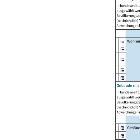
In bundesweit 1
ausgewählt wor
Bevölkerungszah
(nachrichtlich)"
Abweichungen i
Wohnun
Gebäude mit 
In bundesweit 1
ausgewählt wor
Bevölkerungszah
(nachrichtlich)"
Abweichungen i
Gebäud