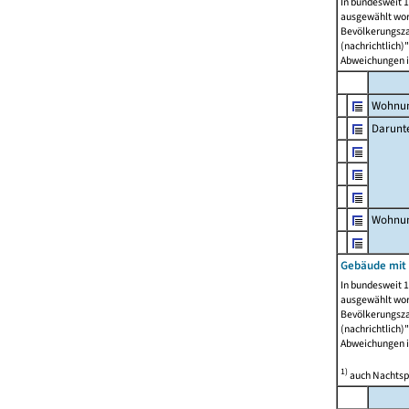
In bundesweit 1
ausgewählt wor
Bevölkerungszah
(nachrichtlich)"
Abweichungen i
Wohnun
Darunt
Wohnun
Gebäude mit
In bundesweit 1
ausgewählt wor
Bevölkerungszah
(nachrichtlich)"
Abweichungen i
1)
auch Nachtsp