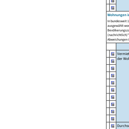
Wohnungen in
In bundesweit 1
ausgewählt wor
Bevölkerungszah
(nachrichtlich)"
Abweichungen i
Vermie
der Wo
Durchs