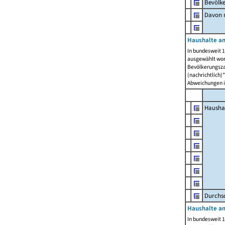
Bevölk
Davon m
Haushalte am
In bundesweit 1
ausgewählt wor
Bevölkerungszah
(nachrichtlich)"
Abweichungen i
Hausha
Durchsc
Haushalte am
In bundesweit 1