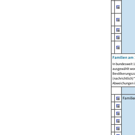
Familien am 
In bundesweit 1
ausgewählt wor
Bevölkerungszah
(nachrichtlich)"
Abweichungen i
Familie