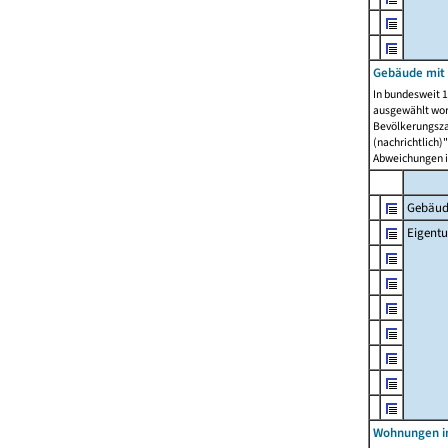
Gebäude mit
In bundesweit 1
ausgewählt wor
Bevölkerungszah
(nachrichtlich)"
Abweichungen i
Gebäud
Eigent
Wohnungen in