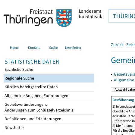
THÜRIN
Zurück
|
Zeic
Home
Kontakt
Suche
Newsletter
Gemein
STATISTISCHE DATEN
Sachliche Suche
▸
Gebietsver
Regionale Suche
▸
Allgemeine
Kürzlich bereitgestellte Daten
Allgemeine Angaben, Zuordnungen
Bevölkerung 
Gebietsveränderungen,
1) In bundeswei
Änderungen zum Schlüsselverzeichnis
obwohl die Ansc
erfassten Perso
Definitionen und Erläuterungen
Differenz von i
2) Die Persone
Newsletter
Für die Bevölke