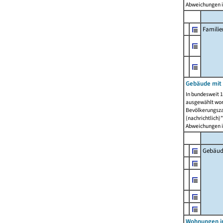
Abweichungen i
Famili
Gebäude mit
In bundesweit 1
ausgewählt wor
Bevölkerungszah
(nachrichtlich)"
Abweichungen i
Gebäud
Wohnungen i