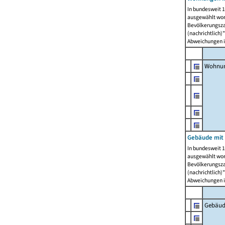
In bundesweit 1
ausgewählt wor
Bevölkerungszah
(nachrichtlich)"
Abweichungen i
Wohnun
Gebäude mit 
In bundesweit 1
ausgewählt wor
Bevölkerungszah
(nachrichtlich)"
Abweichungen i
Gebäud