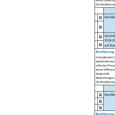
keine Zahlen f
Die Bevölkerung
Bevölk
Verände
30.06.2
auf Bas
Bevölkerung 
In bundesweit 1
obwohl die Ansc
erfassten Pers
dieser Differen
dargestellt.
Abweichungen i
Die Bevölkerung
Bevölk
Bevölkerung 