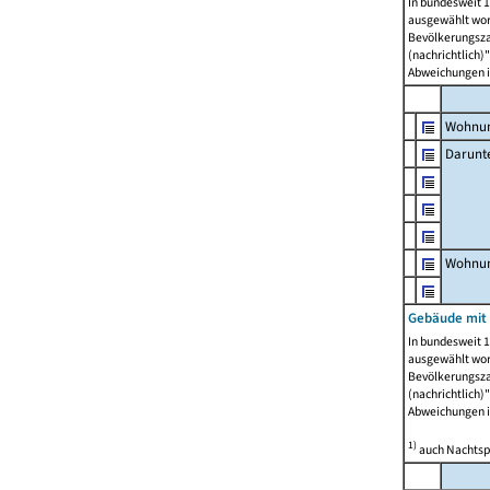
In bundesweit 1
ausgewählt wor
Bevölkerungszah
(nachrichtlich)"
Abweichungen i
Wohnun
Darunt
Wohnun
Gebäude mit
In bundesweit 1
ausgewählt wor
Bevölkerungszah
(nachrichtlich)"
Abweichungen i
1)
auch Nachtsp