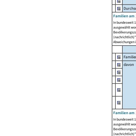
Durchsc
Familien am 
In bundesweit 1
ausgewählt wor
Bevölkerungszah
(nachrichtlich)"
Abweichungen i
Familie
davon
Familien am 
In bundesweit 1
ausgewählt wor
Bevölkerungszah
(nachrichtlich)"