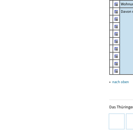
Wohnun
Davon m
▴
nach oben
Das Thüringer