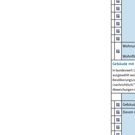
Wohnun
Wohnfl
Gebäude mit
In bundesweit 1
ausgewählt wor
Bevölkerungszah
(nachrichtlich)"
Abweichungen i
Gebäud
Davon m