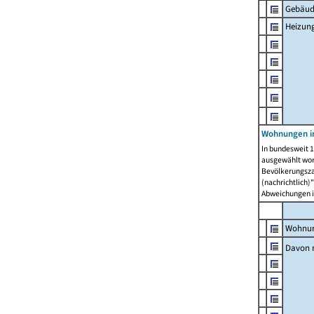
Gebäud
Heizun
Wohnungen i
In bundesweit 1
ausgewählt wor
Bevölkerungszah
(nachrichtlich)"
Abweichungen i
Wohnun
Davon 