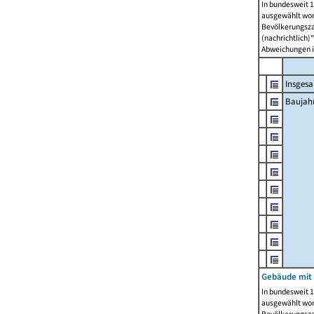
In bundesweit 1
ausgewählt wor
Bevölkerungszah
(nachrichtlich)"
Abweichungen i
Insges
Baujahr
Gebäude mit
In bundesweit 1
ausgewählt wor