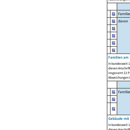
Familie
davon
Familien am 
In bundesweit 1
diesen Anschrif
insgesamt 22 Pe
Abweichungen i
Famili
Gebäude mit
In bundesweit 1
diesen Anschrif