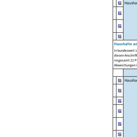
Hausha
Haushalte am
In bundesweit 1
diesen Anschrif
insgesamt 22 Pe
Abweichungen i
Hausha