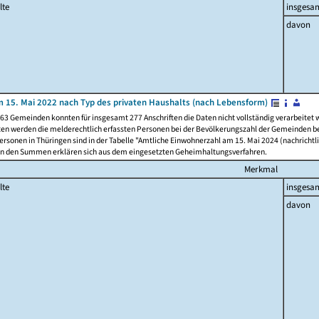
lte
insgesa
davon
 15. Mai 2022 nach Typ des privaten Haushalts (nach Lebensform)
63 Gemeinden konnten für insgesamt 277 Anschriften die Daten nicht vollständig verarbeitet
ten werden die melderechtlich erfassten Personen bei der Bevölkerungszahl der Gemeinden be
rsonen in Thüringen sind in der Tabelle "Amtliche Einwohnerzahl am 15. Mai 2024 (nachrichtli
n den Summen erklären sich aus dem eingesetzten Geheimhaltungsverfahren.
Merkmal
lte
insgesa
davon