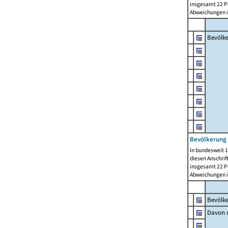
insgesamt 22 Pe
Abweichungen i
Bevölk
Bevölkerung 
In bundesweit 1
diesen Anschrif
insgesamt 22 Pe
Abweichungen i
Bevölk
Davon m