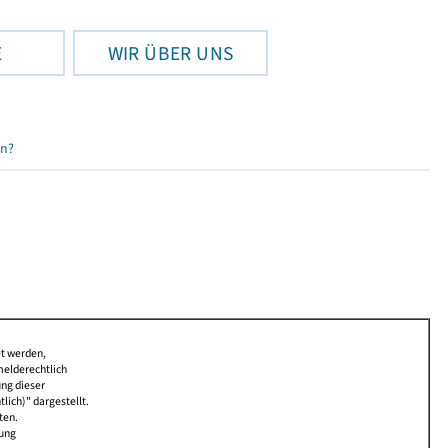
E
WIR ÜBER UNS
en?
et werden,
melderechtlich
ung dieser
lich)" dargestellt.
ten.
bung