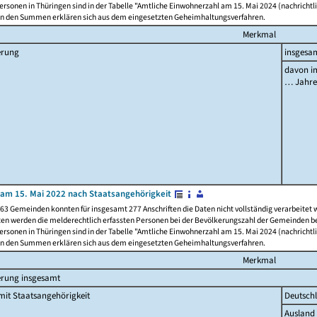
rsonen in Thüringen sind in der Tabelle "Amtliche Einwohnerzahl am 15. Mai 2024 (nachrichtli
n den Summen erklären sich aus dem eingesetzten Geheimhaltungsverfahren.
Merkmal
erung
insgesa
davon im
… Jahr
am 15. Mai 2022 nach Staatsangehörigkeit
63 Gemeinden konnten für insgesamt 277 Anschriften die Daten nicht vollständig verarbeitet
ten werden die melderechtlich erfassten Personen bei der Bevölkerungszahl der Gemeinden be
rsonen in Thüringen sind in der Tabelle "Amtliche Einwohnerzahl am 15. Mai 2024 (nachrichtli
n den Summen erklären sich aus dem eingesetzten Geheimhaltungsverfahren.
Merkmal
erung insgesamt
it Staatsangehörigkeit
Deutsch
Ausland