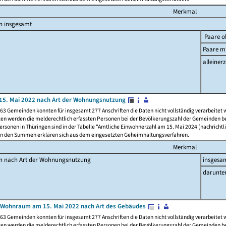
Merkmal
n insgesamt
Paare o
Paare mi
alleinerz
15. Mai 2022 nach Art der Wohnungsnutzung
63 Gemeinden konnten für insgesamt 277 Anschriften die Daten nicht vollständig verarbeitet
ten werden die melderechtlich erfassten Personen bei der Bevölkerungszahl der Gemeinden be
rsonen in Thüringen sind in der Tabelle "Amtliche Einwohnerzahl am 15. Mai 2024 (nachrichtli
n den Summen erklären sich aus dem eingesetzten Geheimhaltungsverfahren.
Merkmal
en nach Art der Wohnungsnutzung
insgesa
darunte
 Wohnraum am 15. Mai 2022 nach Art des Gebäudes
63 Gemeinden konnten für insgesamt 277 Anschriften die Daten nicht vollständig verarbeitet
ten werden die melderechtlich erfassten Personen bei der Bevölkerungszahl der Gemeinden be