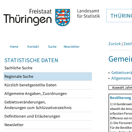
THÜRIN
Zurück
|
Zeic
Home
Kontakt
Suche
Newsletter
Gemein
STATISTISCHE DATEN
Sachliche Suche
▸
Gebietsver
Regionale Suche
▸
Allgemeine
Kürzlich bereitgestellte Daten
Allgemeine Angaben, Zuordnungen
Bevölkerung 
Gebietsveränderungen,
1) In bundeswei
Änderungen zum Schlüsselverzeichnis
obwohl die Ansc
erfassten Perso
Definitionen und Erläuterungen
Differenz von i
2) Die Persone
Newsletter
Für die Bevölke