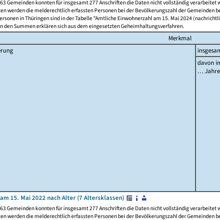
63 Gemeinden konnten für insgesamt 277 Anschriften die Daten nicht vollständig verarbeitet
ten werden die melderechtlich erfassten Personen bei der Bevölkerungszahl der Gemeinden be
rsonen in Thüringen sind in der Tabelle "Amtliche Einwohnerzahl am 15. Mai 2024 (nachrichtli
n den Summen erklären sich aus dem eingesetzten Geheimhaltungsverfahren.
Merkmal
erung
insgesa
davon im
… Jahr
am 15. Mai 2022 nach Alter (7 Altersklassen)
63 Gemeinden konnten für insgesamt 277 Anschriften die Daten nicht vollständig verarbeitet
ten werden die melderechtlich erfassten Personen bei der Bevölkerungszahl der Gemeinden be