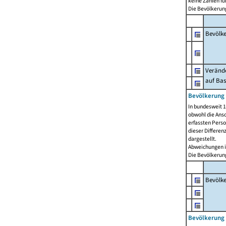
keine Zahlen f
Die Bevölkerung
Bevölk
Verände
auf Bas
Bevölkerung 
In bundesweit 1
obwohl die Ansc
erfassten Pers
dieser Differen
dargestellt.
Abweichungen i
Die Bevölkerung
Bevölk
Bevölkerung 