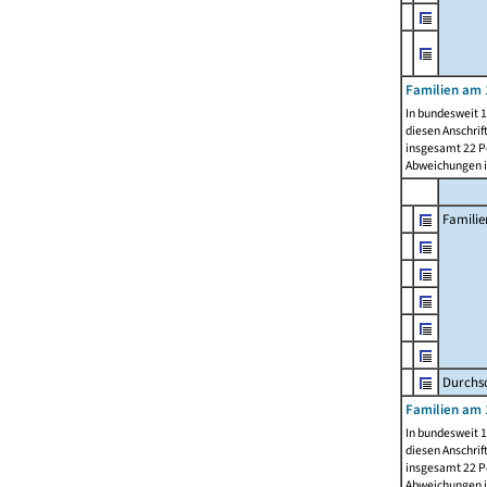
Familien am 
In bundesweit 1
diesen Anschrif
insgesamt 22 Pe
Abweichungen i
Familie
Durchsc
Familien am 
In bundesweit 1
diesen Anschrif
insgesamt 22 Pe
Abweichungen i