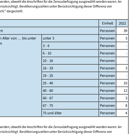
 werden, obwohl die Anschriften für die Zensusbefragung ausgewählt worden waren. An
rücksichtigt. Bevölkerungszahlen unter Berücksichtigung dieser Differenz von
ch)" dargestellt.
Einheit
2022
mt
Personen
39
 Alter von … bis unter
unter 3
Personen
3
en
3 - 6
Personen
-
6 - 10
Personen
-
10 - 16
Personen
-
16 - 19
Personen
3
19 - 25
Personen
-
25 - 40
Personen
10
40 - 60
Personen
12
60 - 67
Personen
3
67 - 75
Personen
8
75 und älter
Personen
4
 werden, obwohl die Anschriften für die Zensusbefragung ausgewählt worden waren. An
rücksichtigt. Bevölkerungszahlen unter Berücksichtigung dieser Differenz von