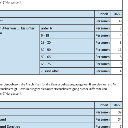
ch)" dargestellt.
Einheit
2022
mt
Personen
39
 Alter von … bis unter
unter 6
Personen
3
en
6 - 18
Personen
4
18 - 30
Personen
3
30 - 50
Personen
11
50 - 65
Personen
8
65 - 75
Personen
8
75 und älter
Personen
4
 werden, obwohl die Anschriften für die Zensusbefragung ausgewählt worden waren. An
rücksichtigt. Bevölkerungszahlen unter Berücksichtigung dieser Differenz von
ch)" dargestellt.
Einheit
2022
Personen
39
land
Personen
34
 und Sonstige
Personen
7