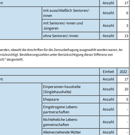
mt
Anzahl
17
mit ausschließlich Senioren/-
Anzahl
6
innen
mit Senioren/-innen und
Anzahl
3
Jüngeren
ohne Senioren/-innen
Anzahl
13
 werden, obwohl die Anschriften für die Zensusbefragung ausgewählt worden waren. An
rücksichtigt. Bevölkerungszahlen unter Berücksichtigung dieser Differenz von
ch)" dargestellt.
Einheit
2022
mt
Anzahl
17
Einpersonen-haushalte
Anzahl
10
(Singlehaushalte)
Ehepaare
Anzahl
5
Eingetragene Lebens-
Anzahl
-
partnerschaften
Nichteheliche Lebens-
Anzahl
-
gemeinschaften
Alleinerziehende Mütter
Anzahl
-