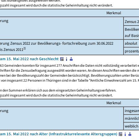
ür das Bundesgebiet ausgewiesen werden.
szahl insgesamt wird durch die statistische Geheimhaltung nicht verändert.
Merkmal
erung
Zensus 
Bevölke
auf Basi
rung Zensus 2022 zur Bevölkerungs- fortschreibung zum 30.06.2022
absolut
2)
is Zensus 2011
prozent
am 15. Mai 2022 nach Geschlecht
63 Gemeinden konnten für insgesamt 277 Anschriften die Daten nicht vollständig verarbeitet 
hriften für die Zensusbefragung ausgewählt worden waren. An diesen Anschriften werden die 
onen bei der Bevölkerungszahl der Gemeinden berücksichtigt. Bevölkerungszahlen unter Berü
z von insgesamt 22 Personen in Thüringen sind in der Tabelle "Amtliche Einwohnerzahl am 15. 
n den Summen erklären sich aus dem eingesetzten Geheimhaltungsverfahren.
szahl insgesamt wird durch die statistische Geheimhaltung nicht verändert.
Merkmal
erung
insgesa
männlic
weiblich
am 15. Mai 2022 nach Alter (Infrastrukturrelevante Altersgruppen)