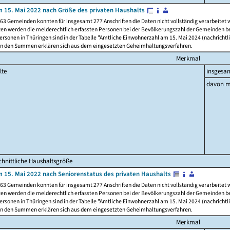
 15. Mai 2022 nach Größe des privaten Haushalts
63 Gemeinden konnten für insgesamt 277 Anschriften die Daten nicht vollständig verarbeitet
ten werden die melderechtlich erfassten Personen bei der Bevölkerungszahl der Gemeinden be
rsonen in Thüringen sind in der Tabelle "Amtliche Einwohnerzahl am 15. Mai 2024 (nachrichtli
n den Summen erklären sich aus dem eingesetzten Geheimhaltungsverfahren.
Merkmal
lte
insgesa
davon m
hnittliche Haushaltsgröße
 15. Mai 2022 nach Seniorenstatus des privaten Haushalts
63 Gemeinden konnten für insgesamt 277 Anschriften die Daten nicht vollständig verarbeitet
ten werden die melderechtlich erfassten Personen bei der Bevölkerungszahl der Gemeinden be
rsonen in Thüringen sind in der Tabelle "Amtliche Einwohnerzahl am 15. Mai 2024 (nachrichtli
n den Summen erklären sich aus dem eingesetzten Geheimhaltungsverfahren.
Merkmal