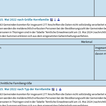
15. Mai 2022 nach Größe Kernfamilie
63 Gemeinden konnten für insgesamt 277 Anschriften die Daten nicht vollständig verarbeitet
ten werden die melderechtlich erfassten Personen bei der Bevölkerungszahl der Gemeinden be
rsonen in Thüringen sind in der Tabelle "Amtliche Einwohnerzahl am 15. Mai 2024 (nachrichtli
n den Summen erklären sich aus dem eingesetzten Geheimhaltungsverfahren.
Merkmal
n
insgesa
davon m
hnittliche Familiengröße
15. Mai 2022 nach Typ der Kernfamilie
63 Gemeinden konnten für insgesamt 277 Anschriften die Daten nicht vollständig verarbeitet
ten werden die melderechtlich erfassten Personen bei der Bevölkerungszahl der Gemeinden be
rsonen in Thüringen sind in der Tabelle "Amtliche Einwohnerzahl am 15. Mai 2024 (nachrichtli
n den Summen erklären sich aus dem eingesetzten Geheimhaltungsverfahren.