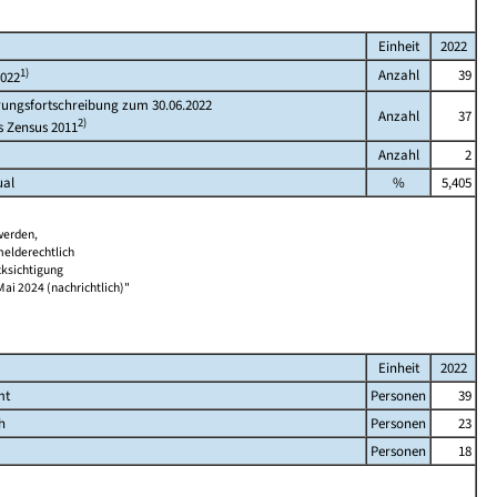
Einheit
2022
1)
Anzahl
39
2022
rungsfortschreibung zum 30.06.2022
Anzahl
37
2)
s Zensus 2011
Anzahl
2
ual
%
5,405
werden,
melderechtlich
cksichtigung
Mai 2024 (nachrichtlich)"
Einheit
2022
mt
Personen
39
h
Personen
23
Personen
18