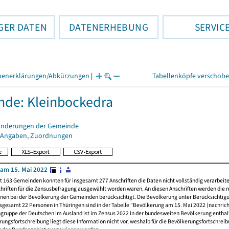
GER DATEN
DATENERHEBUNG
SERVIC
henerklärungen/Abkürzungen
|
Tabellenköpfe verschob
de: Kleinbockedra
änderungen der Gemeinde
 Angaben, Zuordnungen
am 15. Mai 2022
t 163 Gemeinden konnten für insgesamt 277 Anschriften die Daten nicht vollständig verarbeit
hriften für die Zensusbefragung ausgewählt worden waren. An diesen Anschriften werden die 
nen bei der Bevölkerung der Gemeinden berücksichtigt. Die Bevölkerung unter Berücksichtig
nsgesamt 22 Personen in Thüringen sind in der Tabelle "Bevölkerung am 15. Mai 2022 (nachricht
ngruppe der Deutschen im Ausland ist im Zensus 2022 in der bundesweiten Bevölkerung enthal
rungsfortschreibung liegt diese Information nicht vor, weshalb für die Bevölkerungsfortschrei