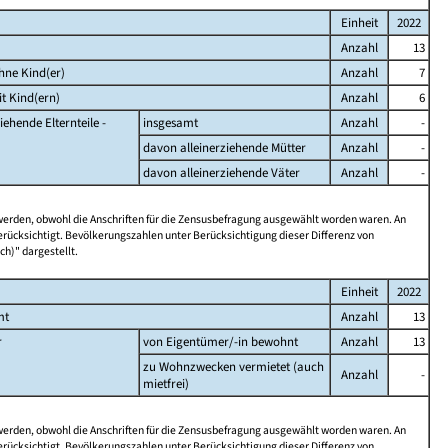
Einheit
2022
Anzahl
13
hne Kind(er)
Anzahl
7
t Kind(ern)
Anzahl
6
iehende Elternteile -
insgesamt
Anzahl
-
davon alleinerziehende Mütter
Anzahl
-
davon alleinerziehende Väter
Anzahl
-
 werden, obwohl die Anschriften für die Zensusbefragung ausgewählt worden waren. An
rücksichtigt. Bevölkerungszahlen unter Berücksichtigung dieser Differenz von
ch)" dargestellt.
Einheit
2022
mt
Anzahl
13
r
von Eigentümer/-in bewohnt
Anzahl
13
zu Wohnzwecken vermietet (auch
Anzahl
-
mietfrei)
 werden, obwohl die Anschriften für die Zensusbefragung ausgewählt worden waren. An
rücksichtigt. Bevölkerungszahlen unter Berücksichtigung dieser Differenz von