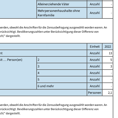
Alleinerziehende Väter
Anzahl
-
Mehrpersonenhaushalte ohne
Anzahl
-
Kernfamilie
 werden, obwohl die Anschriften für die Zensusbefragung ausgewählt worden waren. An
rücksichtigt. Bevölkerungszahlen unter Berücksichtigung dieser Differenz von
ch)" dargestellt.
Einheit
2022
mt
Anzahl
13
it … Person(en)
2
Anzahl
5
3
Anzahl
3
4
Anzahl
-
5
Anzahl
-
6 und mehr
Anzahl
-
Personen
2,1
 werden, obwohl die Anschriften für die Zensusbefragung ausgewählt worden waren. An
rücksichtigt. Bevölkerungszahlen unter Berücksichtigung dieser Differenz von
ch)" dargestellt.