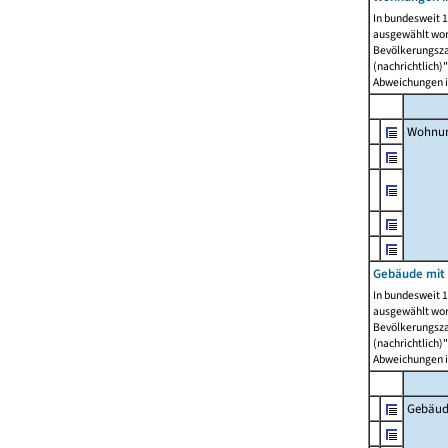
In bundesweit 1
ausgewählt wor
Bevölkerungszah
(nachrichtlich)"
Abweichungen i
Wohnun
Gebäude mit 
In bundesweit 1
ausgewählt wor
Bevölkerungszah
(nachrichtlich)"
Abweichungen i
Gebäud