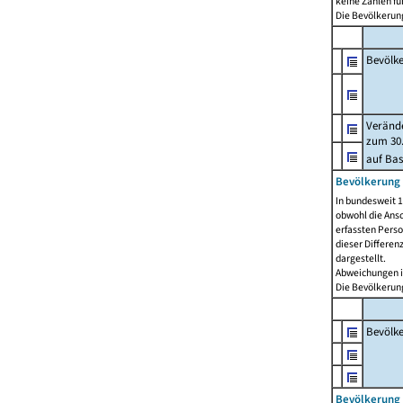
keine Zahlen f
Die Bevölkerung
Bevölk
Verände
zum 30.
auf Bas
Bevölkerung 
In bundesweit 1
obwohl die Ansc
erfassten Pers
dieser Differen
dargestellt.
Abweichungen i
Die Bevölkerung
Bevölk
Bevölkerung 