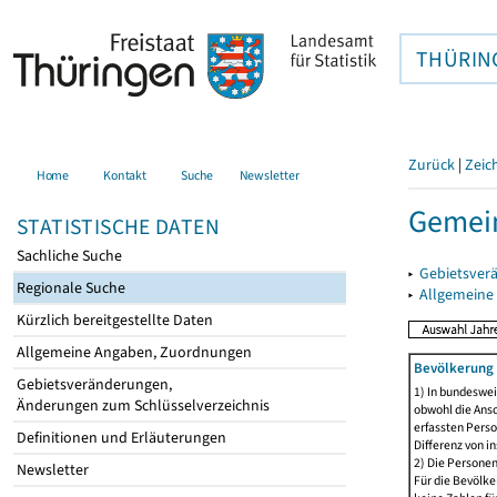
THÜRIN
Zurück
|
Zeic
Home
Kontakt
Suche
Newsletter
Gemein
STATISTISCHE DATEN
Sachliche Suche
▸
Gebietsver
Regionale Suche
▸
Allgemeine
Kürzlich bereitgestellte Daten
Allgemeine Angaben, Zuordnungen
Bevölkerung 
Gebietsveränderungen,
1) In bundeswei
Änderungen zum Schlüsselverzeichnis
obwohl die Ansc
erfassten Perso
Definitionen und Erläuterungen
Differenz von i
2) Die Persone
Newsletter
Für die Bevölke