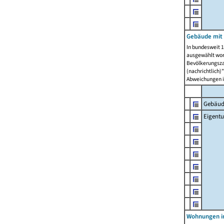
Gebäude mit
In bundesweit 1
ausgewählt wor
Bevölkerungszah
(nachrichtlich)"
Abweichungen i
Gebäud
Eigent
Wohnungen in