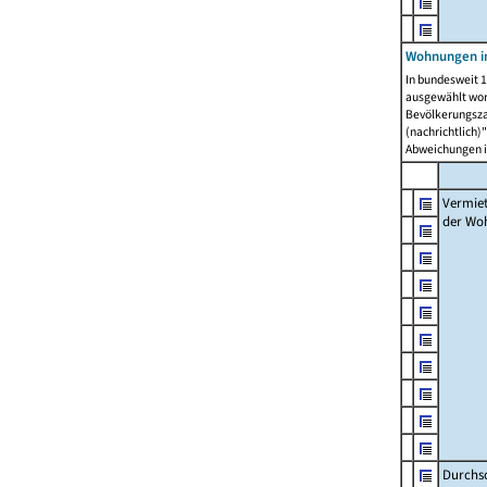
Wohnungen in
In bundesweit 1
ausgewählt wor
Bevölkerungszah
(nachrichtlich)"
Abweichungen i
Vermie
der Wo
Durchs