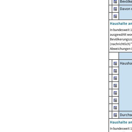
Bevölk
Davon m
Haushalte am
In bundesweit 1
ausgewählt wor
Bevölkerungszah
(nachrichtlich)"
Abweichungen i
Hausha
Durchsc
Haushalte am
In bundesweit 1