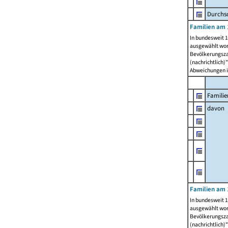
Durchsc
Familien am 
In bundesweit 1
ausgewählt wor
Bevölkerungszah
(nachrichtlich)"
Abweichungen i
Familie
davon
Familien am 
In bundesweit 1
ausgewählt wor
Bevölkerungszah
(nachrichtlich)"