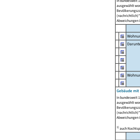
In bundesweit 1
ausgewählt wor
Bevölkerungszah
(nachrichtlich)"
Abweichungen i
Wohnun
Darunt
Wohnun
Gebäude mit
In bundesweit 1
ausgewählt wor
Bevölkerungszah
(nachrichtlich)"
Abweichungen i
1)
auch Nachtsp