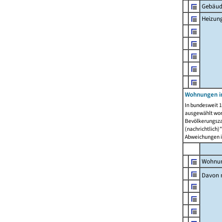
Gebäud
Heizun
Wohnungen i
In bundesweit 1
ausgewählt wor
Bevölkerungszah
(nachrichtlich)"
Abweichungen i
Wohnun
Davon 