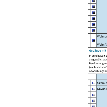
Wohnun
Wohnfl
Gebäude mit
In bundesweit 1
ausgewählt wor
Bevölkerungszah
(nachrichtlich)"
Abweichungen i
Gebäud
Davon m