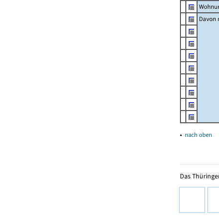
Wohnun
Davon m
▴
nach oben
Das Thüringer