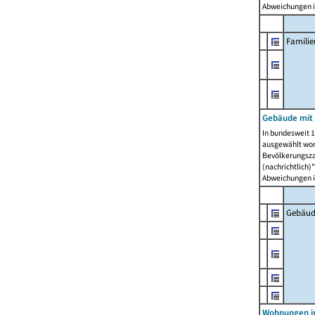
Abweichungen i
Famili
Gebäude mit
In bundesweit 1
ausgewählt wor
Bevölkerungszah
(nachrichtlich)"
Abweichungen i
Gebäud
Wohnungen i