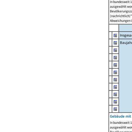
In bundesweit 1
ausgewählt wor
Bevölkerungszah
(nachrichtlich)"
Abweichungen i
Insges
Baujahr
Gebäude mit
In bundesweit 1
ausgewählt wor