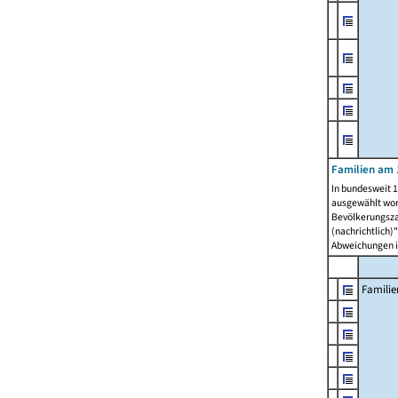
Familien am 
In bundesweit 1
ausgewählt wor
Bevölkerungszah
(nachrichtlich)"
Abweichungen i
Familie