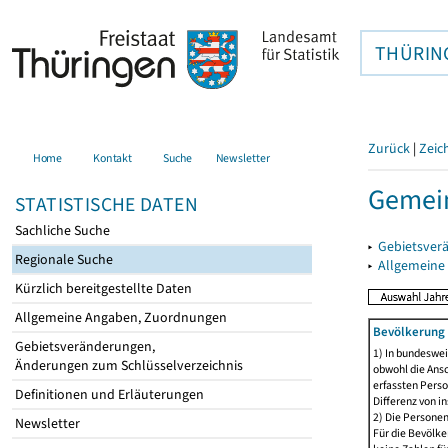
THÜRIN
Zurück
|
Zeic
Home
Kontakt
Suche
Newsletter
Gemein
STATISTISCHE DATEN
Sachliche Suche
▸
Gebietsver
Regionale Suche
▸
Allgemeine
Kürzlich bereitgestellte Daten
Allgemeine Angaben, Zuordnungen
Bevölkerung 
Gebietsveränderungen,
1) In bundeswei
Änderungen zum Schlüsselverzeichnis
obwohl die Ansc
erfassten Perso
Definitionen und Erläuterungen
Differenz von i
2) Die Persone
Newsletter
Für die Bevölke