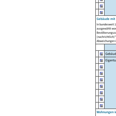
Gebäude mit
In bundesweit 1
ausgewählt wor
Bevölkerungszah
(nachrichtlich)"
Abweichungen i
Gebäud
Eigent
Wohnungen in