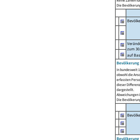
keine Zahlen f
Die Bevölkerung
Bevölk
Verände
zum 30.
auf Bas
Bevölkerung 
In bundesweit 1
obwohl die Ansc
erfassten Pers
dieser Differen
dargestellt.
Abweichungen i
Die Bevölkerung
Bevölk
Bevölkerung 