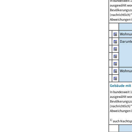
In bundesweit 1
ausgewählt wor
Bevölkerungszah
(nachrichtlich)"
Abweichungen i
Wohnun
Darunt
Wohnun
Gebäude mit
In bundesweit 1
ausgewählt wor
Bevölkerungszah
(nachrichtlich)"
Abweichungen i
1)
auch Nachtsp