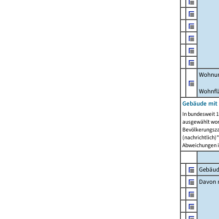
Wohnun
Wohnfl
Gebäude mit
In bundesweit 1
ausgewählt wor
Bevölkerungszah
(nachrichtlich)"
Abweichungen i
Gebäud
Davon m