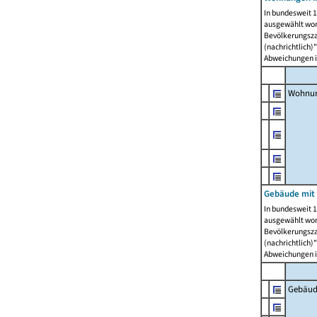
In bundesweit 1
ausgewählt wor
Bevölkerungszah
(nachrichtlich)"
Abweichungen i
Wohnun
Gebäude mit 
In bundesweit 1
ausgewählt wor
Bevölkerungszah
(nachrichtlich)"
Abweichungen i
Gebäud