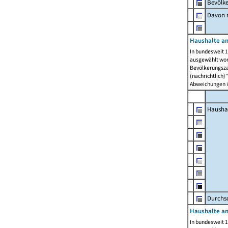
Bevölk
Davon m
Haushalte am
In bundesweit 1
ausgewählt wor
Bevölkerungszah
(nachrichtlich)"
Abweichungen i
Hausha
Durchsc
Haushalte am
In bundesweit 1