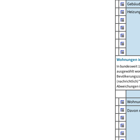
Gebäud
Heizun
Wohnungen i
In bundesweit 1
ausgewählt wor
Bevölkerungszah
(nachrichtlich)"
Abweichungen i
Wohnun
Davon 