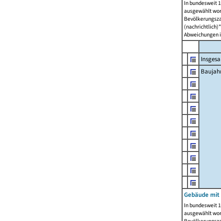
In bundesweit 1
ausgewählt wor
Bevölkerungszah
(nachrichtlich)"
Abweichungen i
Insges
Baujahr
Gebäude mit
In bundesweit 1
ausgewählt wor