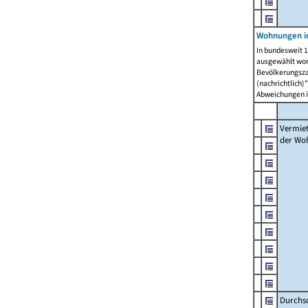
Wohnungen in
In bundesweit 1
ausgewählt wor
Bevölkerungszah
(nachrichtlich)"
Abweichungen i
Vermie
der Wo
Durchs