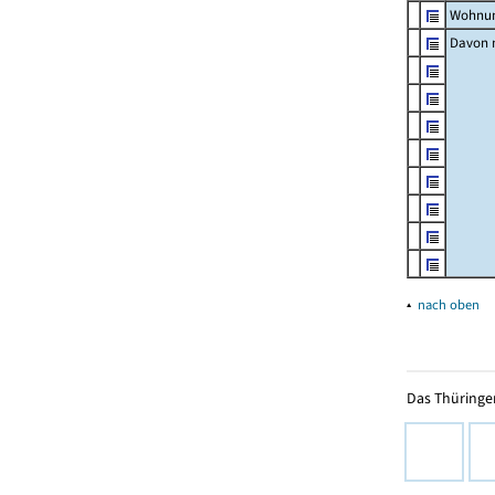
Wohnun
Davon m
▴
nach oben
Das Thüringer