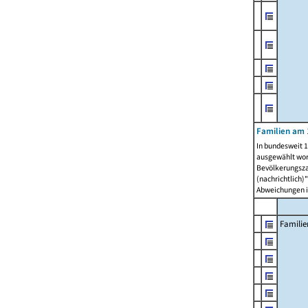
Familien am 
In bundesweit 1
ausgewählt wor
Bevölkerungszah
(nachrichtlich)"
Abweichungen i
Familie