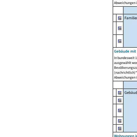
Abweichungen i
Famili
Gebäude mit
In bundesweit 1
ausgewählt wor
Bevölkerungszah
(nachrichtlich)"
Abweichungen i
Gebäud
Wohnungen i