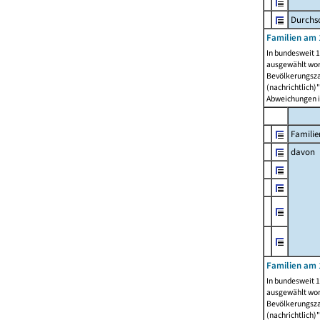
Durchsc
Familien am 
In bundesweit 1
ausgewählt wor
Bevölkerungszah
(nachrichtlich)"
Abweichungen i
Familie
davon
Familien am 
In bundesweit 1
ausgewählt wor
Bevölkerungszah
(nachrichtlich)"