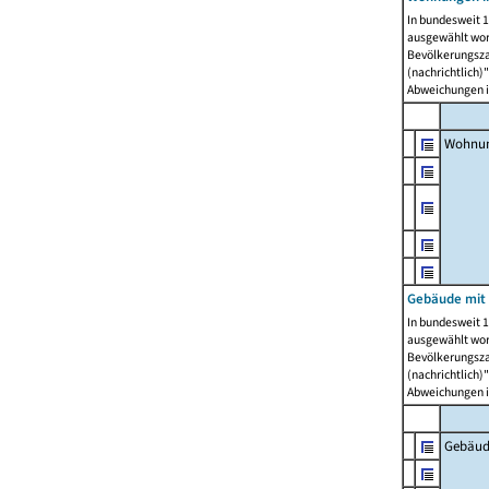
In bundesweit 1
ausgewählt wor
Bevölkerungszah
(nachrichtlich)"
Abweichungen i
Wohnun
Gebäude mit 
In bundesweit 1
ausgewählt wor
Bevölkerungszah
(nachrichtlich)"
Abweichungen i
Gebäud