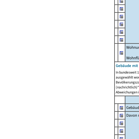
Wohnun
Wohnfl
Gebäude mit
In bundesweit 1
ausgewählt wor
Bevölkerungszah
(nachrichtlich)"
Abweichungen i
Gebäud
Davon m