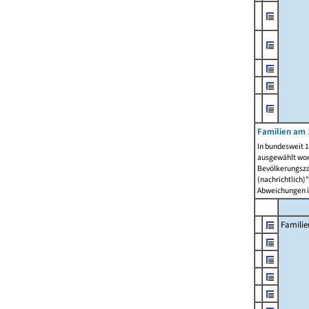
Familien am 
In bundesweit 1
ausgewählt wor
Bevölkerungszah
(nachrichtlich)"
Abweichungen i
Familie