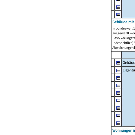
Gebäude mit
In bundesweit 1
ausgewählt wor
Bevölkerungszah
(nachrichtlich)"
Abweichungen i
Gebäud
Eigent
Wohnungen in