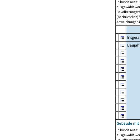
In bundesweit 1
ausgewählt wor
Bevölkerungszah
(nachrichtlich)"
Abweichungen i
Insges
Baujahr
Gebäude mit
In bundesweit 1
ausgewählt wor