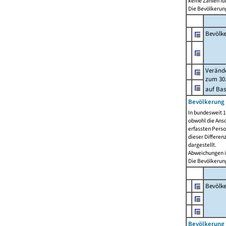
keine Zahlen f
Die Bevölkerung
Bevölk
Verände
zum 30.
auf Bas
Bevölkerung 
In bundesweit 1
obwohl die Ansc
erfassten Pers
dieser Differen
dargestellt.
Abweichungen i
Die Bevölkerung
Bevölk
Bevölkerung 