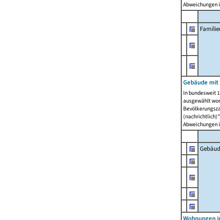
Abweichungen i
Famili
Gebäude mit
In bundesweit 1
ausgewählt wor
Bevölkerungszah
(nachrichtlich)"
Abweichungen i
Gebäud
Wohnungen i