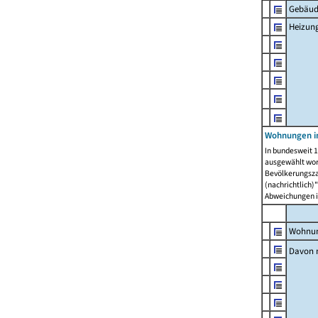
Gebäud
Heizun
Wohnungen i
In bundesweit 1
ausgewählt wor
Bevölkerungszah
(nachrichtlich)"
Abweichungen i
Wohnun
Davon 