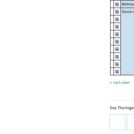
Wohnun
Davon m
▴
nach oben
Das Thüringer