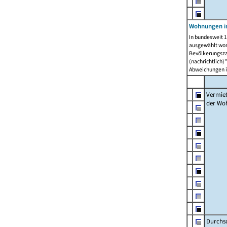
Wohnungen in
In bundesweit 1
ausgewählt wor
Bevölkerungszah
(nachrichtlich)"
Abweichungen i
Vermie
der Wo
Durchs