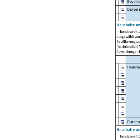
Bevölk
Davon m
Haushalte am
In bundesweit 1
ausgewählt wor
Bevölkerungszah
(nachrichtlich)"
Abweichungen i
Hausha
Durchsc
Haushalte am
In bundesweit 1