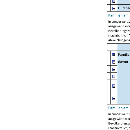
Durchsc
Familien am 
In bundesweit 1
ausgewählt wor
Bevölkerungszah
(nachrichtlich)"
Abweichungen i
Familie
davon
Familien am 
In bundesweit 1
ausgewählt wor
Bevölkerungszah
(nachrichtlich)"