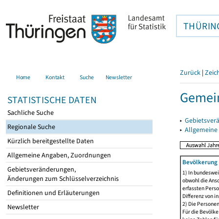
THÜRIN
Zurück
|
Zeic
Home
Kontakt
Suche
Newsletter
Gemein
STATISTISCHE DATEN
Sachliche Suche
▸
Gebietsver
Regionale Suche
▸
Allgemeine
Kürzlich bereitgestellte Daten
Allgemeine Angaben, Zuordnungen
Bevölkerung 
Gebietsveränderungen,
1) In bundeswei
Änderungen zum Schlüsselverzeichnis
obwohl die Ansc
erfassten Perso
Definitionen und Erläuterungen
Differenz von i
2) Die Persone
Newsletter
Für die Bevölke