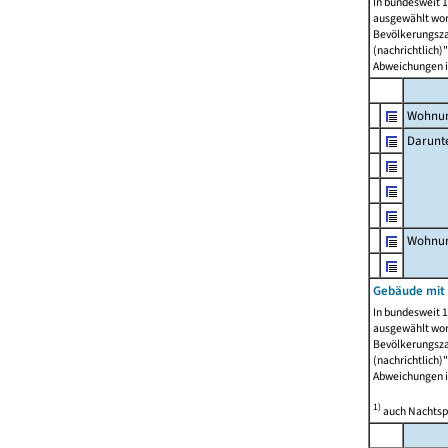
In bundesweit 1
ausgewählt wor
Bevölkerungszah
(nachrichtlich)"
Abweichungen i
Wohnun
Darunt
Wohnun
Gebäude mit
In bundesweit 1
ausgewählt wor
Bevölkerungszah
(nachrichtlich)"
Abweichungen i
1)
auch Nachtsp