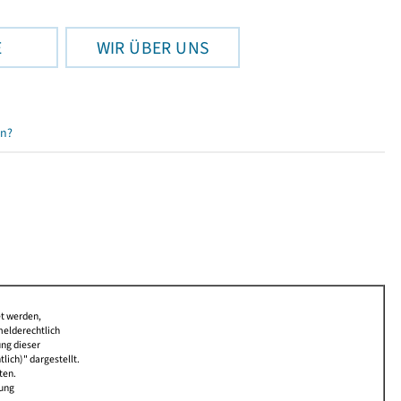
E
WIR ÜBER UNS
en?
et werden,
melderechtlich
ung dieser
lich)" dargestellt.
ten.
bung