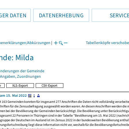
GER DATEN
DATENERHEBUNG
SERVIC
henerklärungen/Abkürzungen
|
Tabellenköpfe verschob
de: Milda
änderungen der Gemeinde
 Angaben, Zuordnungen
am 15. Mai 2022
t 163 Gemeinden konnten für insgesamt 277 Anschriften die Daten nicht vollständig verarbeit
hriften für die Zensusbefragung ausgewählt worden waren. An diesen Anschriften werden die 
nen bei der Bevölkerung der Gemeinden berücksichtigt. Die Bevölkerung unter Berücksichtig
nsgesamt 22 Personen in Thüringen sind in der Tabelle "Bevölkerung am 15. Mai 2022 (nachricht
ngruppe der Deutschen im Ausland ist im Zensus 2022 in der bundesweiten Bevölkerung enthal
rungsfortschreibung liegt diese Information nicht vor, weshalb für die Bevölkerungsfortschrei