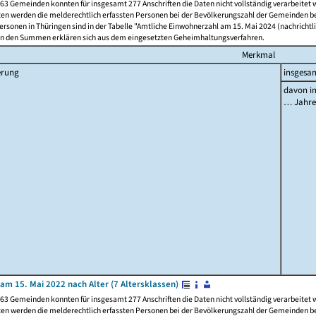
63 Gemeinden konnten für insgesamt 277 Anschriften die Daten nicht vollständig verarbeitet
ten werden die melderechtlich erfassten Personen bei der Bevölkerungszahl der Gemeinden be
rsonen in Thüringen sind in der Tabelle "Amtliche Einwohnerzahl am 15. Mai 2024 (nachrichtli
n den Summen erklären sich aus dem eingesetzten Geheimhaltungsverfahren.
Merkmal
erung
insgesa
davon im
… Jahr
am 15. Mai 2022 nach Alter (7 Altersklassen)
63 Gemeinden konnten für insgesamt 277 Anschriften die Daten nicht vollständig verarbeitet
ten werden die melderechtlich erfassten Personen bei der Bevölkerungszahl der Gemeinden be