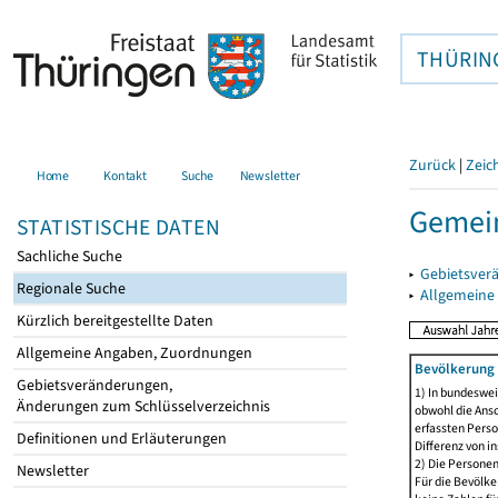
THÜRIN
Zurück
|
Zeic
Home
Kontakt
Suche
Newsletter
Gemein
STATISTISCHE DATEN
Sachliche Suche
▸
Gebietsver
Regionale Suche
▸
Allgemeine
Kürzlich bereitgestellte Daten
Allgemeine Angaben, Zuordnungen
Bevölkerung 
Gebietsveränderungen,
1) In bundeswei
Änderungen zum Schlüsselverzeichnis
obwohl die Ansc
erfassten Perso
Definitionen und Erläuterungen
Differenz von i
2) Die Persone
Newsletter
Für die Bevölke