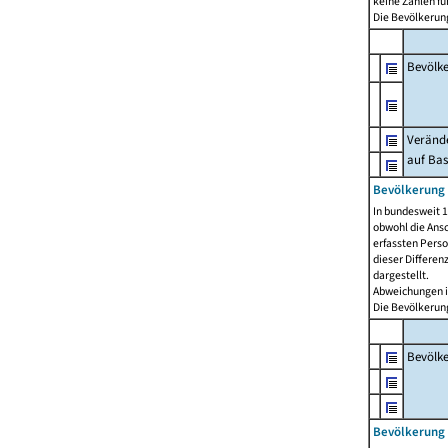
keine Zahlen f
Die Bevölkerung
Bevölk
Verände
auf Bas
Bevölkerung 
In bundesweit 1
obwohl die Ansc
erfassten Pers
dieser Differen
dargestellt.
Abweichungen i
Die Bevölkerung
Bevölk
Bevölkerung 