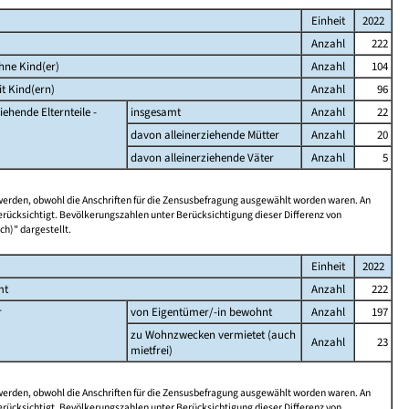
Einheit
2022
Anzahl
222
hne Kind(er)
Anzahl
104
t Kind(ern)
Anzahl
96
iehende Elternteile -
insgesamt
Anzahl
22
davon alleinerziehende Mütter
Anzahl
20
davon alleinerziehende Väter
Anzahl
5
 werden, obwohl die Anschriften für die Zensusbefragung ausgewählt worden waren. An
rücksichtigt. Bevölkerungszahlen unter Berücksichtigung dieser Differenz von
ch)" dargestellt.
Einheit
2022
mt
Anzahl
222
r
von Eigentümer/-in bewohnt
Anzahl
197
zu Wohnzwecken vermietet (auch
Anzahl
23
mietfrei)
 werden, obwohl die Anschriften für die Zensusbefragung ausgewählt worden waren. An
rücksichtigt. Bevölkerungszahlen unter Berücksichtigung dieser Differenz von