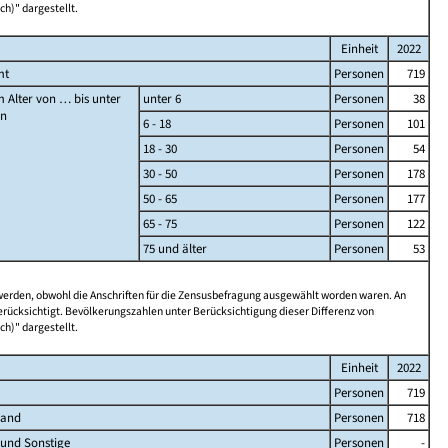
ch)" dargestellt.
Einheit
2022
mt
Personen
719
 Alter von … bis unter
unter 6
Personen
38
en
6 - 18
Personen
101
18 - 30
Personen
54
30 - 50
Personen
178
50 - 65
Personen
177
65 - 75
Personen
122
75 und älter
Personen
53
 werden, obwohl die Anschriften für die Zensusbefragung ausgewählt worden waren. An
rücksichtigt. Bevölkerungszahlen unter Berücksichtigung dieser Differenz von
ch)" dargestellt.
Einheit
2022
Personen
719
land
Personen
718
 und Sonstige
Personen
-