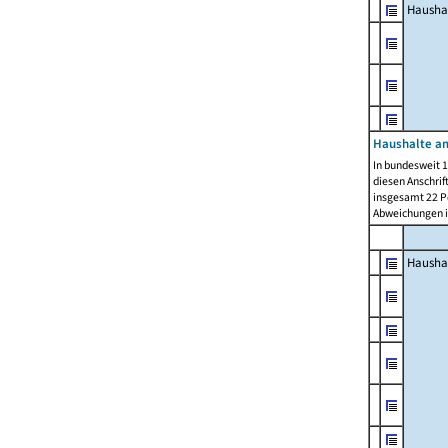
Hausha
Haushalte am
In bundesweit 1
diesen Anschrif
insgesamt 22 Pe
Abweichungen i
Hausha