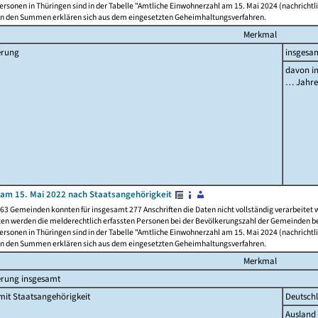
rsonen in Thüringen sind in der Tabelle "Amtliche Einwohnerzahl am 15. Mai 2024 (nachrichtli
n den Summen erklären sich aus dem eingesetzten Geheimhaltungsverfahren.
Merkmal
erung
insgesa
davon im
… Jahr
am 15. Mai 2022 nach Staatsangehörigkeit
63 Gemeinden konnten für insgesamt 277 Anschriften die Daten nicht vollständig verarbeitet
ten werden die melderechtlich erfassten Personen bei der Bevölkerungszahl der Gemeinden be
rsonen in Thüringen sind in der Tabelle "Amtliche Einwohnerzahl am 15. Mai 2024 (nachrichtli
n den Summen erklären sich aus dem eingesetzten Geheimhaltungsverfahren.
Merkmal
erung insgesamt
it Staatsangehörigkeit
Deutsch
Ausland