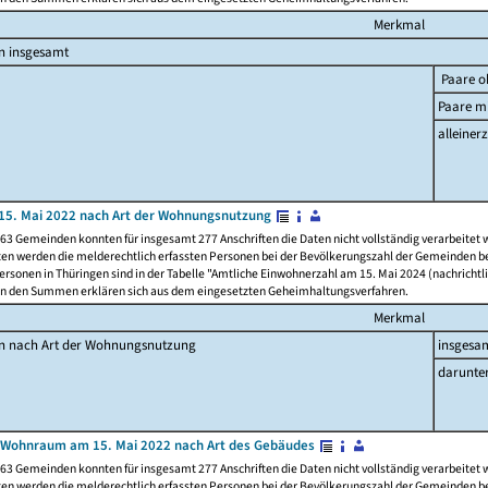
Merkmal
n insgesamt
Paare o
Paare mi
alleinerz
15. Mai 2022 nach Art der Wohnungsnutzung
63 Gemeinden konnten für insgesamt 277 Anschriften die Daten nicht vollständig verarbeitet
ten werden die melderechtlich erfassten Personen bei der Bevölkerungszahl der Gemeinden be
rsonen in Thüringen sind in der Tabelle "Amtliche Einwohnerzahl am 15. Mai 2024 (nachrichtli
n den Summen erklären sich aus dem eingesetzten Geheimhaltungsverfahren.
Merkmal
en nach Art der Wohnungsnutzung
insgesa
darunte
 Wohnraum am 15. Mai 2022 nach Art des Gebäudes
63 Gemeinden konnten für insgesamt 277 Anschriften die Daten nicht vollständig verarbeitet
ten werden die melderechtlich erfassten Personen bei der Bevölkerungszahl der Gemeinden be