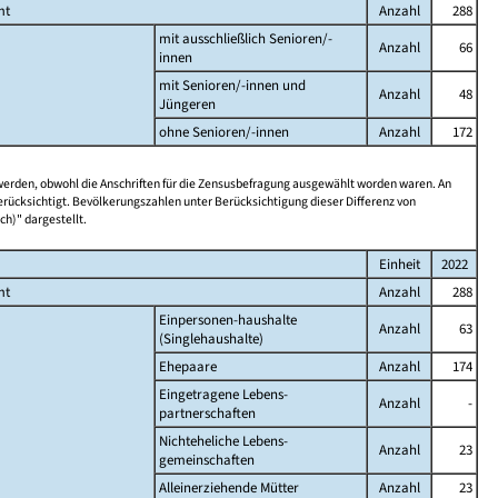
mt
Anzahl
288
mit ausschließlich Senioren/-
Anzahl
66
innen
mit Senioren/-innen und
Anzahl
48
Jüngeren
ohne Senioren/-innen
Anzahl
172
 werden, obwohl die Anschriften für die Zensusbefragung ausgewählt worden waren. An
rücksichtigt. Bevölkerungszahlen unter Berücksichtigung dieser Differenz von
ch)" dargestellt.
Einheit
2022
mt
Anzahl
288
Einpersonen-haushalte
Anzahl
63
(Singlehaushalte)
Ehepaare
Anzahl
174
Eingetragene Lebens-
Anzahl
-
partnerschaften
Nichteheliche Lebens-
Anzahl
23
gemeinschaften
Alleinerziehende Mütter
Anzahl
23