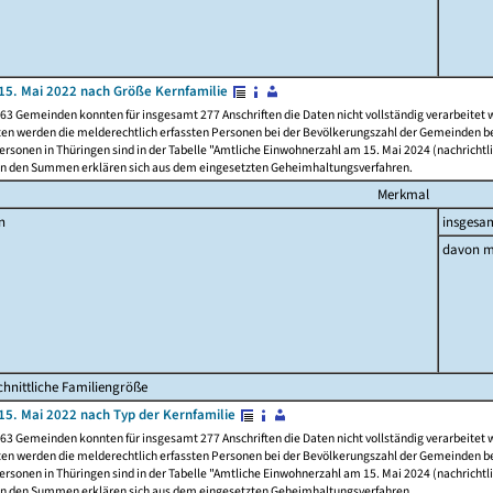
15. Mai 2022 nach Größe Kernfamilie
63 Gemeinden konnten für insgesamt 277 Anschriften die Daten nicht vollständig verarbeitet
ten werden die melderechtlich erfassten Personen bei der Bevölkerungszahl der Gemeinden be
rsonen in Thüringen sind in der Tabelle "Amtliche Einwohnerzahl am 15. Mai 2024 (nachrichtli
n den Summen erklären sich aus dem eingesetzten Geheimhaltungsverfahren.
Merkmal
n
insgesa
davon m
hnittliche Familiengröße
15. Mai 2022 nach Typ der Kernfamilie
63 Gemeinden konnten für insgesamt 277 Anschriften die Daten nicht vollständig verarbeitet
ten werden die melderechtlich erfassten Personen bei der Bevölkerungszahl der Gemeinden be
rsonen in Thüringen sind in der Tabelle "Amtliche Einwohnerzahl am 15. Mai 2024 (nachrichtli
n den Summen erklären sich aus dem eingesetzten Geheimhaltungsverfahren.