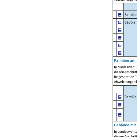
Familie
davon
Familien am 
In bundesweit 1
diesen Anschrif
insgesamt 22 Pe
Abweichungen i
Famili
Gebäude mit
In bundesweit 1
diesen Anschrif