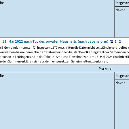
lte
insgesa
davon
 15. Mai 2022 nach Typ des privaten Haushalts (nach Lebensform)
63 Gemeinden konnten für insgesamt 277 Anschriften die Daten nicht vollständig verarbeitet
ten werden die melderechtlich erfassten Personen bei der Bevölkerungszahl der Gemeinden be
rsonen in Thüringen sind in der Tabelle "Amtliche Einwohnerzahl am 15. Mai 2024 (nachrichtli
n den Summen erklären sich aus dem eingesetzten Geheimhaltungsverfahren.
Merkmal
lte
insgesa
davon