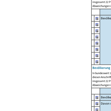
insgesamt 22 Pe
Abweichungen i
Bevölk
Bevölkerung 
In bundesweit 1
diesen Anschrif
insgesamt 22 Pe
Abweichungen i
Bevölk
Davon m