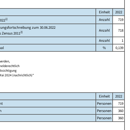
Einheit
2022
1)
Anzahl
719
2022
rungsfortschreibung zum 30.06.2022
Anzahl
718
2)
s Zensus 2011
Anzahl
1
ual
%
0,139
werden,
melderechtlich
cksichtigung
Mai 2024 (nachrichtlich)"
Einheit
2022
mt
Personen
719
h
Personen
360
Personen
360