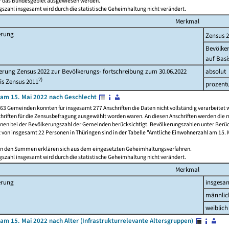
ür das Bundesgebiet ausgewiesen werden.
szahl insgesamt wird durch die statistische Geheimhaltung nicht verändert.
Merkmal
erung
Zensus 
Bevölke
auf Basi
rung Zensus 2022 zur Bevölkerungs- fortschreibung zum 30.06.2022
absolut
2)
is Zensus 2011
prozent
am 15. Mai 2022 nach Geschlecht
63 Gemeinden konnten für insgesamt 277 Anschriften die Daten nicht vollständig verarbeitet 
hriften für die Zensusbefragung ausgewählt worden waren. An diesen Anschriften werden die 
onen bei der Bevölkerungszahl der Gemeinden berücksichtigt. Bevölkerungszahlen unter Berü
z von insgesamt 22 Personen in Thüringen sind in der Tabelle "Amtliche Einwohnerzahl am 15. 
n den Summen erklären sich aus dem eingesetzten Geheimhaltungsverfahren.
szahl insgesamt wird durch die statistische Geheimhaltung nicht verändert.
Merkmal
erung
insgesa
männlic
weiblich
am 15. Mai 2022 nach Alter (Infrastrukturrelevante Altersgruppen)