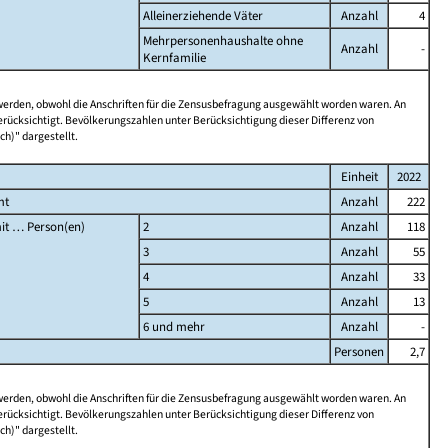
Alleinerziehende Väter
Anzahl
4
Mehrpersonenhaushalte ohne
Anzahl
-
Kernfamilie
 werden, obwohl die Anschriften für die Zensusbefragung ausgewählt worden waren. An
rücksichtigt. Bevölkerungszahlen unter Berücksichtigung dieser Differenz von
ch)" dargestellt.
Einheit
2022
mt
Anzahl
222
it … Person(en)
2
Anzahl
118
3
Anzahl
55
4
Anzahl
33
5
Anzahl
13
6 und mehr
Anzahl
-
Personen
2,7
 werden, obwohl die Anschriften für die Zensusbefragung ausgewählt worden waren. An
rücksichtigt. Bevölkerungszahlen unter Berücksichtigung dieser Differenz von
ch)" dargestellt.