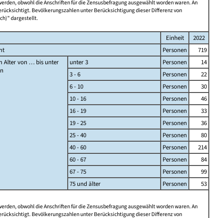
 werden, obwohl die Anschriften für die Zensusbefragung ausgewählt worden waren. An
rücksichtigt. Bevölkerungszahlen unter Berücksichtigung dieser Differenz von
ch)" dargestellt.
Einheit
2022
mt
Personen
719
 Alter von … bis unter
unter 3
Personen
14
en
3 - 6
Personen
22
6 - 10
Personen
30
10 - 16
Personen
46
16 - 19
Personen
33
19 - 25
Personen
36
25 - 40
Personen
80
40 - 60
Personen
214
60 - 67
Personen
84
67 - 75
Personen
99
75 und älter
Personen
53
 werden, obwohl die Anschriften für die Zensusbefragung ausgewählt worden waren. An
rücksichtigt. Bevölkerungszahlen unter Berücksichtigung dieser Differenz von