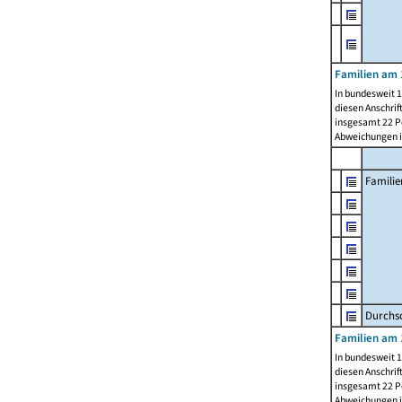
Familien am 
In bundesweit 1
diesen Anschrif
insgesamt 22 Pe
Abweichungen i
Familie
Durchsc
Familien am 
In bundesweit 1
diesen Anschrif
insgesamt 22 Pe
Abweichungen i