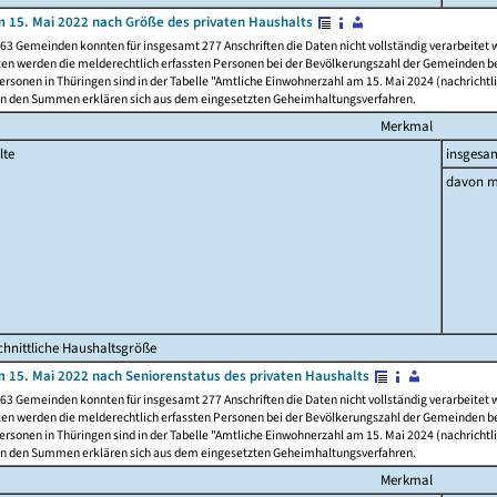
 15. Mai 2022 nach Größe des privaten Haushalts
63 Gemeinden konnten für insgesamt 277 Anschriften die Daten nicht vollständig verarbeitet
ten werden die melderechtlich erfassten Personen bei der Bevölkerungszahl der Gemeinden be
rsonen in Thüringen sind in der Tabelle "Amtliche Einwohnerzahl am 15. Mai 2024 (nachrichtli
n den Summen erklären sich aus dem eingesetzten Geheimhaltungsverfahren.
Merkmal
lte
insgesa
davon m
hnittliche Haushaltsgröße
 15. Mai 2022 nach Seniorenstatus des privaten Haushalts
63 Gemeinden konnten für insgesamt 277 Anschriften die Daten nicht vollständig verarbeitet
ten werden die melderechtlich erfassten Personen bei der Bevölkerungszahl der Gemeinden be
rsonen in Thüringen sind in der Tabelle "Amtliche Einwohnerzahl am 15. Mai 2024 (nachrichtli
n den Summen erklären sich aus dem eingesetzten Geheimhaltungsverfahren.
Merkmal