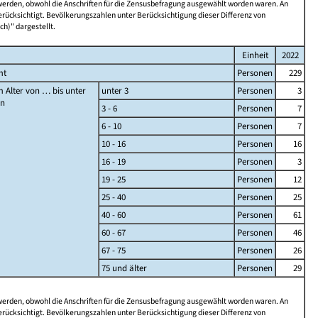
 werden, obwohl die Anschriften für die Zensusbefragung ausgewählt worden waren. An
rücksichtigt. Bevölkerungszahlen unter Berücksichtigung dieser Differenz von
ch)" dargestellt.
Einheit
2022
mt
Personen
229
 Alter von … bis unter
unter 3
Personen
3
en
3 - 6
Personen
7
6 - 10
Personen
7
10 - 16
Personen
16
16 - 19
Personen
3
19 - 25
Personen
12
25 - 40
Personen
25
40 - 60
Personen
61
60 - 67
Personen
46
67 - 75
Personen
26
75 und älter
Personen
29
 werden, obwohl die Anschriften für die Zensusbefragung ausgewählt worden waren. An
rücksichtigt. Bevölkerungszahlen unter Berücksichtigung dieser Differenz von