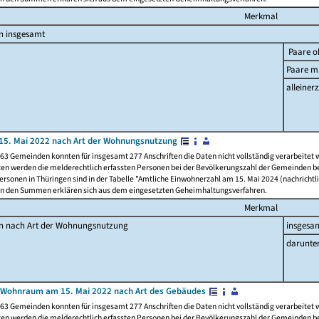
Merkmal
n insgesamt
Paare o
Paare mi
alleinerz
15. Mai 2022 nach Art der Wohnungsnutzung
63 Gemeinden konnten für insgesamt 277 Anschriften die Daten nicht vollständig verarbeitet
ten werden die melderechtlich erfassten Personen bei der Bevölkerungszahl der Gemeinden be
rsonen in Thüringen sind in der Tabelle "Amtliche Einwohnerzahl am 15. Mai 2024 (nachrichtli
n den Summen erklären sich aus dem eingesetzten Geheimhaltungsverfahren.
Merkmal
en nach Art der Wohnungsnutzung
insgesa
darunte
 Wohnraum am 15. Mai 2022 nach Art des Gebäudes
63 Gemeinden konnten für insgesamt 277 Anschriften die Daten nicht vollständig verarbeitet
ten werden die melderechtlich erfassten Personen bei der Bevölkerungszahl der Gemeinden be