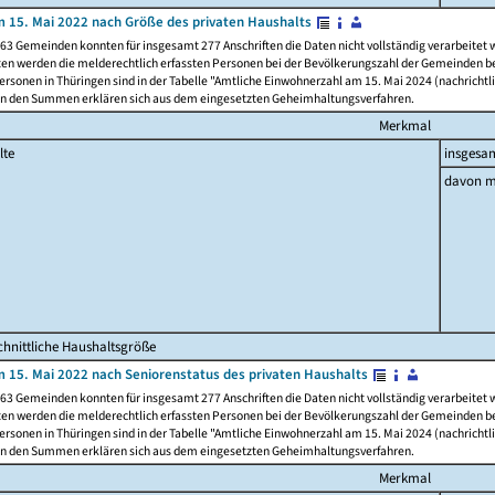
 15. Mai 2022 nach Größe des privaten Haushalts
63 Gemeinden konnten für insgesamt 277 Anschriften die Daten nicht vollständig verarbeitet
ten werden die melderechtlich erfassten Personen bei der Bevölkerungszahl der Gemeinden be
rsonen in Thüringen sind in der Tabelle "Amtliche Einwohnerzahl am 15. Mai 2024 (nachrichtli
n den Summen erklären sich aus dem eingesetzten Geheimhaltungsverfahren.
Merkmal
lte
insgesa
davon m
hnittliche Haushaltsgröße
 15. Mai 2022 nach Seniorenstatus des privaten Haushalts
63 Gemeinden konnten für insgesamt 277 Anschriften die Daten nicht vollständig verarbeitet
ten werden die melderechtlich erfassten Personen bei der Bevölkerungszahl der Gemeinden be
rsonen in Thüringen sind in der Tabelle "Amtliche Einwohnerzahl am 15. Mai 2024 (nachrichtli
n den Summen erklären sich aus dem eingesetzten Geheimhaltungsverfahren.
Merkmal