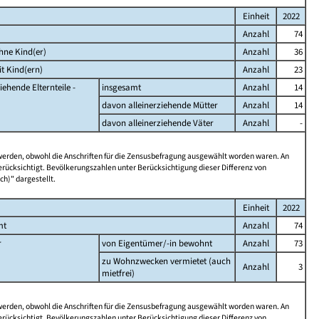
Einheit
2022
Anzahl
74
hne Kind(er)
Anzahl
36
t Kind(ern)
Anzahl
23
iehende Elternteile -
insgesamt
Anzahl
14
davon alleinerziehende Mütter
Anzahl
14
davon alleinerziehende Väter
Anzahl
-
 werden, obwohl die Anschriften für die Zensusbefragung ausgewählt worden waren. An
rücksichtigt. Bevölkerungszahlen unter Berücksichtigung dieser Differenz von
ch)" dargestellt.
Einheit
2022
mt
Anzahl
74
r
von Eigentümer/-in bewohnt
Anzahl
73
zu Wohnzwecken vermietet (auch
Anzahl
3
mietfrei)
 werden, obwohl die Anschriften für die Zensusbefragung ausgewählt worden waren. An
rücksichtigt. Bevölkerungszahlen unter Berücksichtigung dieser Differenz von