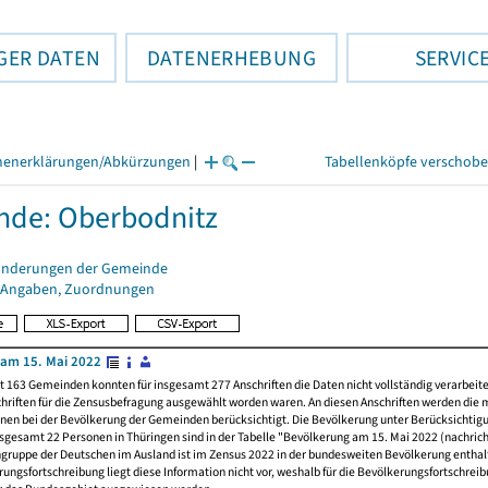
GER DATEN
DATENERHEBUNG
SERVIC
henerklärungen/Abkürzungen
|
Tabellenköpfe verschob
de: Oberbodnitz
änderungen der Gemeinde
 Angaben, Zuordnungen
am 15. Mai 2022
t 163 Gemeinden konnten für insgesamt 277 Anschriften die Daten nicht vollständig verarbeit
hriften für die Zensusbefragung ausgewählt worden waren. An diesen Anschriften werden die 
nen bei der Bevölkerung der Gemeinden berücksichtigt. Die Bevölkerung unter Berücksichtig
nsgesamt 22 Personen in Thüringen sind in der Tabelle "Bevölkerung am 15. Mai 2022 (nachricht
ngruppe der Deutschen im Ausland ist im Zensus 2022 in der bundesweiten Bevölkerung enthal
rungsfortschreibung liegt diese Information nicht vor, weshalb für die Bevölkerungsfortschrei