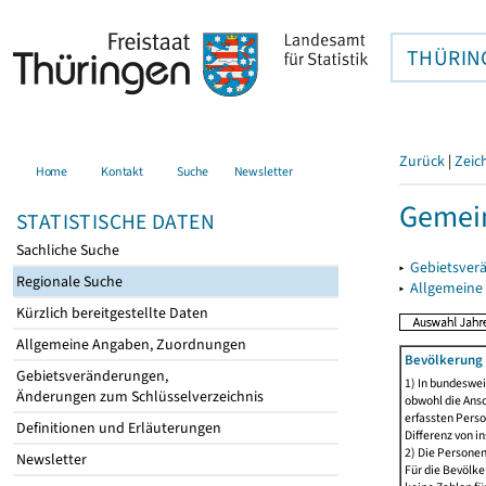
THÜRIN
Zurück
|
Zeic
Home
Kontakt
Suche
Newsletter
Gemein
STATISTISCHE DATEN
Sachliche Suche
▸
Gebietsver
Regionale Suche
▸
Allgemeine
Kürzlich bereitgestellte Daten
Allgemeine Angaben, Zuordnungen
Bevölkerung 
Gebietsveränderungen,
1) In bundeswei
Änderungen zum Schlüsselverzeichnis
obwohl die Ansc
erfassten Perso
Definitionen und Erläuterungen
Differenz von i
2) Die Persone
Newsletter
Für die Bevölke