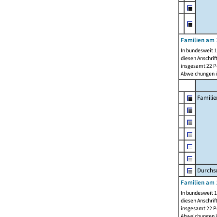
Familien am 
In bundesweit 1
diesen Anschrif
insgesamt 22 Pe
Abweichungen i
Familie
Durchsc
Familien am 
In bundesweit 1
diesen Anschrif
insgesamt 22 Pe
Abweichungen i