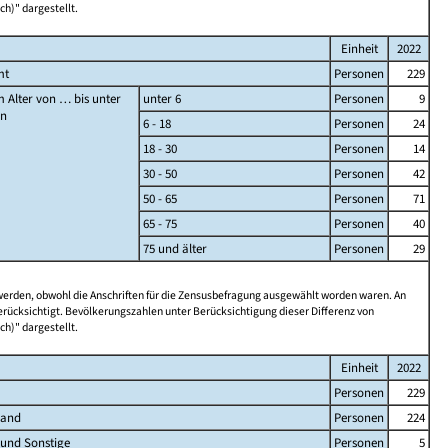
ch)" dargestellt.
Einheit
2022
mt
Personen
229
 Alter von … bis unter
unter 6
Personen
9
en
6 - 18
Personen
24
18 - 30
Personen
14
30 - 50
Personen
42
50 - 65
Personen
71
65 - 75
Personen
40
75 und älter
Personen
29
 werden, obwohl die Anschriften für die Zensusbefragung ausgewählt worden waren. An
rücksichtigt. Bevölkerungszahlen unter Berücksichtigung dieser Differenz von
ch)" dargestellt.
Einheit
2022
Personen
229
land
Personen
224
 und Sonstige
Personen
5