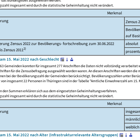
ür das Bundesgebiet ausgewiesen werden.
szahl insgesamt wird durch die statistische Geheimhaltung nicht verändert.
Merkmal
erung
Zensus 
Bevölke
auf Basi
rung Zensus 2022 zur Bevölkerungs- fortschreibung zum 30.06.2022
absolut
2)
is Zensus 2011
prozent
am 15. Mai 2022 nach Geschlecht
63 Gemeinden konnten für insgesamt 277 Anschriften die Daten nicht vollständig verarbeitet 
hriften für die Zensusbefragung ausgewählt worden waren. An diesen Anschriften werden die 
onen bei der Bevölkerungszahl der Gemeinden berücksichtigt. Bevölkerungszahlen unter Berü
z von insgesamt 22 Personen in Thüringen sind in der Tabelle "Amtliche Einwohnerzahl am 15. 
n den Summen erklären sich aus dem eingesetzten Geheimhaltungsverfahren.
szahl insgesamt wird durch die statistische Geheimhaltung nicht verändert.
Merkmal
erung
insgesa
männlic
weiblich
am 15. Mai 2022 nach Alter (Infrastrukturrelevante Altersgruppen)