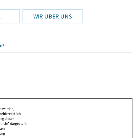
E
WIR ÜBER UNS
en?
et werden,
melderechtlich
ung dieser
lich)" dargestellt.
ten.
bung