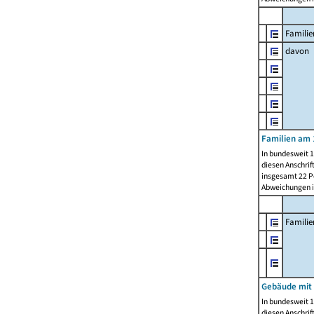
Familie
davon
Familien am 
In bundesweit 1
diesen Anschrif
insgesamt 22 Pe
Abweichungen i
Famili
Gebäude mit
In bundesweit 1
diesen Anschrif