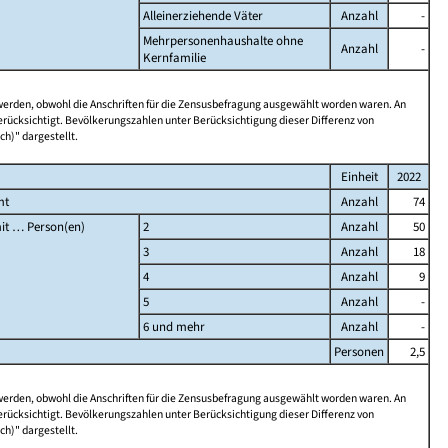
Alleinerziehende Väter
Anzahl
-
Mehrpersonenhaushalte ohne
Anzahl
-
Kernfamilie
 werden, obwohl die Anschriften für die Zensusbefragung ausgewählt worden waren. An
rücksichtigt. Bevölkerungszahlen unter Berücksichtigung dieser Differenz von
ch)" dargestellt.
Einheit
2022
mt
Anzahl
74
it … Person(en)
2
Anzahl
50
3
Anzahl
18
4
Anzahl
9
5
Anzahl
-
6 und mehr
Anzahl
-
Personen
2,5
 werden, obwohl die Anschriften für die Zensusbefragung ausgewählt worden waren. An
rücksichtigt. Bevölkerungszahlen unter Berücksichtigung dieser Differenz von
ch)" dargestellt.