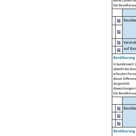
keine Zahlen f
Die Bevölkerung
Bevölk
Verände
auf Bas
Bevölkerung 
In bundesweit 1
obwohl die Ansc
erfassten Pers
dieser Differen
dargestellt.
Abweichungen i
Die Bevölkerung
Bevölk
Bevölkerung 