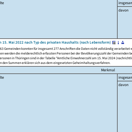
lte
insgesa
davon
 15. Mai 2022 nach Typ des privaten Haushalts (nach Lebensform)
63 Gemeinden konnten für insgesamt 277 Anschriften die Daten nicht vollständig verarbeitet
ten werden die melderechtlich erfassten Personen bei der Bevölkerungszahl der Gemeinden be
rsonen in Thüringen sind in der Tabelle "Amtliche Einwohnerzahl am 15. Mai 2024 (nachrichtli
n den Summen erklären sich aus dem eingesetzten Geheimhaltungsverfahren.
Merkmal
lte
insgesa
davon