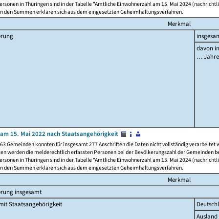
rsonen in Thüringen sind in der Tabelle "Amtliche Einwohnerzahl am 15. Mai 2024 (nachrichtli
n den Summen erklären sich aus dem eingesetzten Geheimhaltungsverfahren.
Merkmal
erung
insgesa
davon im
… Jahr
am 15. Mai 2022 nach Staatsangehörigkeit
63 Gemeinden konnten für insgesamt 277 Anschriften die Daten nicht vollständig verarbeitet
ten werden die melderechtlich erfassten Personen bei der Bevölkerungszahl der Gemeinden be
rsonen in Thüringen sind in der Tabelle "Amtliche Einwohnerzahl am 15. Mai 2024 (nachrichtli
n den Summen erklären sich aus dem eingesetzten Geheimhaltungsverfahren.
Merkmal
erung insgesamt
it Staatsangehörigkeit
Deutsch
Ausland