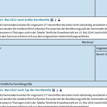
15. Mai 2022 nach Größe Kernfamilie
63 Gemeinden konnten für insgesamt 277 Anschriften die Daten nicht vollständig verarbeitet
ten werden die melderechtlich erfassten Personen bei der Bevölkerungszahl der Gemeinden be
rsonen in Thüringen sind in der Tabelle "Amtliche Einwohnerzahl am 15. Mai 2024 (nachrichtli
n den Summen erklären sich aus dem eingesetzten Geheimhaltungsverfahren.
Merkmal
n
insgesa
davon m
hnittliche Familiengröße
15. Mai 2022 nach Typ der Kernfamilie
63 Gemeinden konnten für insgesamt 277 Anschriften die Daten nicht vollständig verarbeitet
ten werden die melderechtlich erfassten Personen bei der Bevölkerungszahl der Gemeinden be
rsonen in Thüringen sind in der Tabelle "Amtliche Einwohnerzahl am 15. Mai 2024 (nachrichtli
n den Summen erklären sich aus dem eingesetzten Geheimhaltungsverfahren.