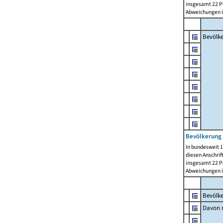
insgesamt 22 Pe
Abweichungen i
Bevölk
Bevölkerung 
In bundesweit 1
diesen Anschrif
insgesamt 22 Pe
Abweichungen i
Bevölk
Davon m