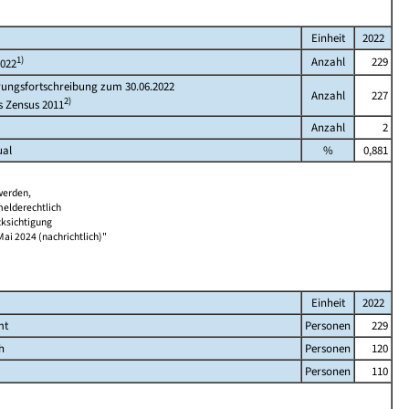
Einheit
2022
1)
Anzahl
229
2022
rungsfortschreibung zum 30.06.2022
Anzahl
227
2)
s Zensus 2011
Anzahl
2
ual
%
0,881
werden,
melderechtlich
cksichtigung
Mai 2024 (nachrichtlich)"
Einheit
2022
mt
Personen
229
h
Personen
120
Personen
110