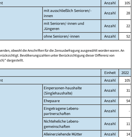
mt
Anzahl
105
mit ausschließlich Senioren/-
Anzahl
28
innen
mit Senioren/-innen und
Anzahl
22
Jüngeren
ohne Senioren/-innen
Anzahl
52
 werden, obwohl die Anschriften für die Zensusbefragung ausgewählt worden waren. An
rücksichtigt. Bevölkerungszahlen unter Berücksichtigung dieser Differenz von
ch)" dargestellt.
Einheit
2022
mt
Anzahl
105
Einpersonen-haushalte
Anzahl
31
(Singlehaushalte)
Ehepaare
Anzahl
54
Eingetragene Lebens-
Anzahl
-
partnerschaften
Nichteheliche Lebens-
Anzahl
11
gemeinschaften
Alleinerziehende Mütter
Anzahl
14