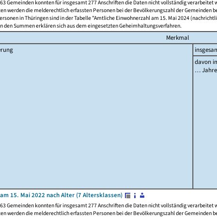
63 Gemeinden konnten für insgesamt 277 Anschriften die Daten nicht vollständig verarbeitet
ten werden die melderechtlich erfassten Personen bei der Bevölkerungszahl der Gemeinden be
rsonen in Thüringen sind in der Tabelle "Amtliche Einwohnerzahl am 15. Mai 2024 (nachrichtli
n den Summen erklären sich aus dem eingesetzten Geheimhaltungsverfahren.
Merkmal
erung
insgesa
davon im
… Jahr
am 15. Mai 2022 nach Alter (7 Altersklassen)
63 Gemeinden konnten für insgesamt 277 Anschriften die Daten nicht vollständig verarbeitet
ten werden die melderechtlich erfassten Personen bei der Bevölkerungszahl der Gemeinden be