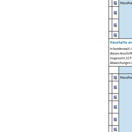
Hausha
Haushalte am
In bundesweit 1
diesen Anschrif
insgesamt 22 Pe
Abweichungen i
Hausha