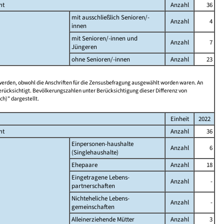
mt
Anzahl
36
mit ausschließlich Senioren/-
Anzahl
4
innen
mit Senioren/-innen und
Anzahl
7
Jüngeren
ohne Senioren/-innen
Anzahl
23
 werden, obwohl die Anschriften für die Zensusbefragung ausgewählt worden waren. An
rücksichtigt. Bevölkerungszahlen unter Berücksichtigung dieser Differenz von
ch)" dargestellt.
Einheit
2022
mt
Anzahl
36
Einpersonen-haushalte
Anzahl
6
(Singlehaushalte)
Ehepaare
Anzahl
18
Eingetragene Lebens-
Anzahl
-
partnerschaften
Nichteheliche Lebens-
Anzahl
-
gemeinschaften
Alleinerziehende Mütter
Anzahl
3