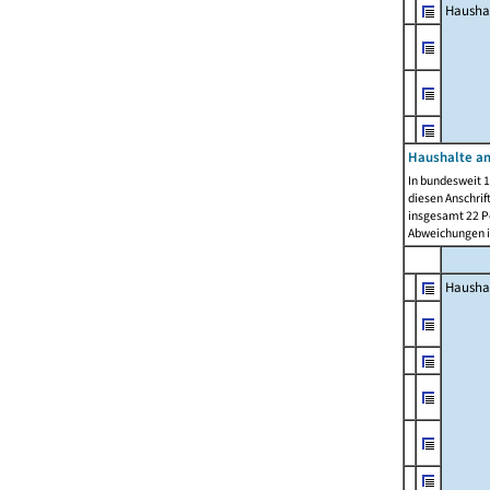
Hausha
Haushalte am
In bundesweit 1
diesen Anschrif
insgesamt 22 Pe
Abweichungen i
Hausha