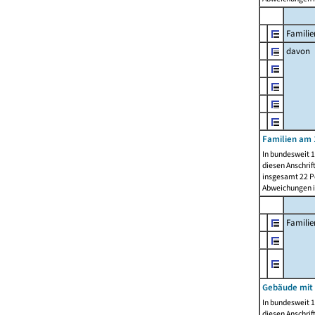
Familie
davon
Familien am 
In bundesweit 1
diesen Anschrif
insgesamt 22 Pe
Abweichungen i
Famili
Gebäude mit
In bundesweit 1
diesen Anschrif