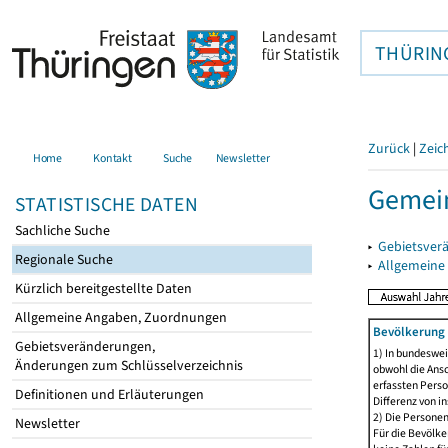
THÜRIN
Zurück
|
Zeic
Home
Kontakt
Suche
Newsletter
Gemein
STATISTISCHE DATEN
Sachliche Suche
▸
Gebietsver
Regionale Suche
▸
Allgemeine
Kürzlich bereitgestellte Daten
Allgemeine Angaben, Zuordnungen
Bevölkerung 
Gebietsveränderungen,
1) In bundeswei
Änderungen zum Schlüsselverzeichnis
obwohl die Ansc
erfassten Perso
Definitionen und Erläuterungen
Differenz von i
2) Die Persone
Newsletter
Für die Bevölke