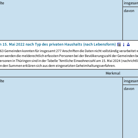
lte
insgesa
davon
 15. Mai 2022 nach Typ des privaten Haushalts (nach Lebensform)
63 Gemeinden konnten für insgesamt 277 Anschriften die Daten nicht vollständig verarbeitet
ten werden die melderechtlich erfassten Personen bei der Bevölkerungszahl der Gemeinden be
rsonen in Thüringen sind in der Tabelle "Amtliche Einwohnerzahl am 15. Mai 2024 (nachrichtli
n den Summen erklären sich aus dem eingesetzten Geheimhaltungsverfahren.
Merkmal
lte
insgesa
davon