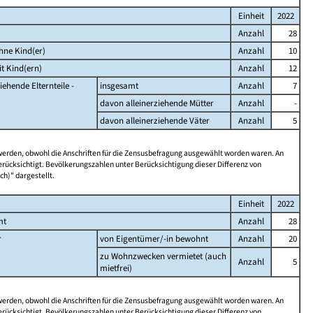
Einheit
2022
Anzahl
28
hne Kind(er)
Anzahl
10
t Kind(ern)
Anzahl
12
iehende Elternteile -
insgesamt
Anzahl
7
davon alleinerziehende Mütter
Anzahl
-
davon alleinerziehende Väter
Anzahl
5
 werden, obwohl die Anschriften für die Zensusbefragung ausgewählt worden waren. An
rücksichtigt. Bevölkerungszahlen unter Berücksichtigung dieser Differenz von
ch)" dargestellt.
Einheit
2022
mt
Anzahl
28
r
von Eigentümer/-in bewohnt
Anzahl
20
zu Wohnzwecken vermietet (auch
Anzahl
5
mietfrei)
 werden, obwohl die Anschriften für die Zensusbefragung ausgewählt worden waren. An
rücksichtigt. Bevölkerungszahlen unter Berücksichtigung dieser Differenz von