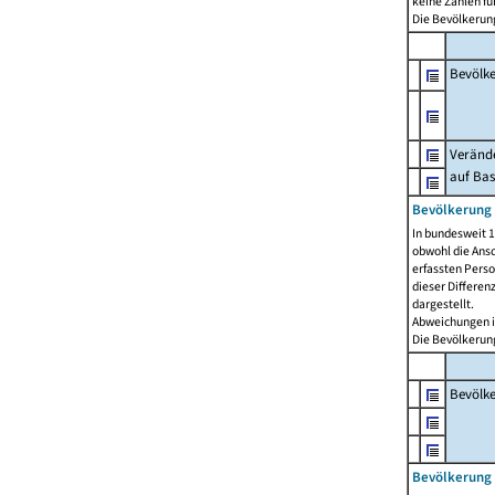
keine Zahlen f
Die Bevölkerung
Bevölk
Verände
auf Bas
Bevölkerung 
In bundesweit 1
obwohl die Ansc
erfassten Pers
dieser Differen
dargestellt.
Abweichungen i
Die Bevölkerung
Bevölk
Bevölkerung 