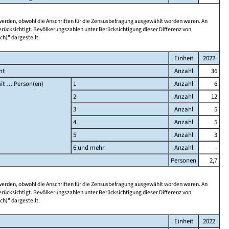
 werden, obwohl die Anschriften für die Zensusbefragung ausgewählt worden waren. An
rücksichtigt. Bevölkerungszahlen unter Berücksichtigung dieser Differenz von
ch)" dargestellt.
Einheit
2022
mt
Anzahl
36
it … Person(en)
1
Anzahl
6
2
Anzahl
12
3
Anzahl
5
4
Anzahl
5
5
Anzahl
3
6 und mehr
Anzahl
-
Personen
2,7
 werden, obwohl die Anschriften für die Zensusbefragung ausgewählt worden waren. An
rücksichtigt. Bevölkerungszahlen unter Berücksichtigung dieser Differenz von
ch)" dargestellt.
Einheit
2022