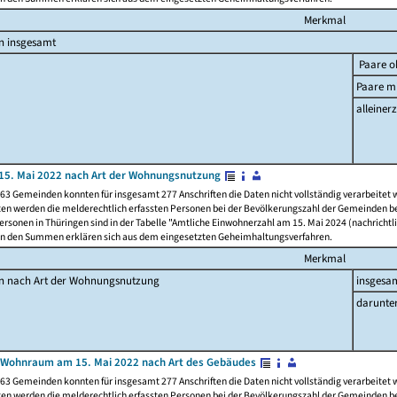
Merkmal
n insgesamt
Paare o
Paare mi
alleinerz
15. Mai 2022 nach Art der Wohnungsnutzung
63 Gemeinden konnten für insgesamt 277 Anschriften die Daten nicht vollständig verarbeitet
ten werden die melderechtlich erfassten Personen bei der Bevölkerungszahl der Gemeinden be
rsonen in Thüringen sind in der Tabelle "Amtliche Einwohnerzahl am 15. Mai 2024 (nachrichtli
n den Summen erklären sich aus dem eingesetzten Geheimhaltungsverfahren.
Merkmal
en nach Art der Wohnungsnutzung
insgesa
darunte
 Wohnraum am 15. Mai 2022 nach Art des Gebäudes
63 Gemeinden konnten für insgesamt 277 Anschriften die Daten nicht vollständig verarbeitet
ten werden die melderechtlich erfassten Personen bei der Bevölkerungszahl der Gemeinden be