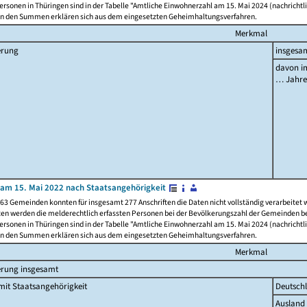
rsonen in Thüringen sind in der Tabelle "Amtliche Einwohnerzahl am 15. Mai 2024 (nachrichtli
n den Summen erklären sich aus dem eingesetzten Geheimhaltungsverfahren.
Merkmal
erung
insgesa
davon im
… Jahr
am 15. Mai 2022 nach Staatsangehörigkeit
63 Gemeinden konnten für insgesamt 277 Anschriften die Daten nicht vollständig verarbeitet
ten werden die melderechtlich erfassten Personen bei der Bevölkerungszahl der Gemeinden be
rsonen in Thüringen sind in der Tabelle "Amtliche Einwohnerzahl am 15. Mai 2024 (nachrichtli
n den Summen erklären sich aus dem eingesetzten Geheimhaltungsverfahren.
Merkmal
erung insgesamt
it Staatsangehörigkeit
Deutsch
Ausland