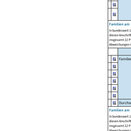
Familien am 
In bundesweit 1
diesen Anschrif
insgesamt 22 Pe
Abweichungen i
Familie
Durchsc
Familien am 
In bundesweit 1
diesen Anschrif
insgesamt 22 Pe
Abweichungen i