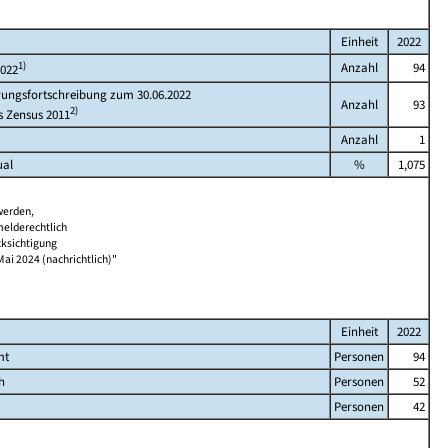
Einheit
2022
1)
Anzahl
94
2022
rungsfortschreibung zum 30.06.2022
Anzahl
93
2)
s Zensus 2011
Anzahl
1
ual
%
1,075
werden,
melderechtlich
cksichtigung
Mai 2024 (nachrichtlich)"
Einheit
2022
mt
Personen
94
h
Personen
52
Personen
42