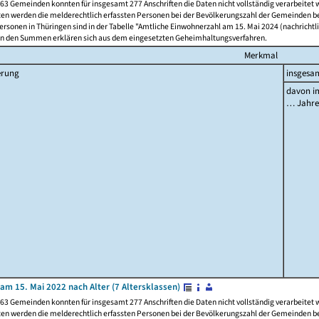
63 Gemeinden konnten für insgesamt 277 Anschriften die Daten nicht vollständig verarbeitet
ten werden die melderechtlich erfassten Personen bei der Bevölkerungszahl der Gemeinden be
rsonen in Thüringen sind in der Tabelle "Amtliche Einwohnerzahl am 15. Mai 2024 (nachrichtli
n den Summen erklären sich aus dem eingesetzten Geheimhaltungsverfahren.
Merkmal
erung
insgesa
davon im
… Jahr
am 15. Mai 2022 nach Alter (7 Altersklassen)
63 Gemeinden konnten für insgesamt 277 Anschriften die Daten nicht vollständig verarbeitet
ten werden die melderechtlich erfassten Personen bei der Bevölkerungszahl der Gemeinden be