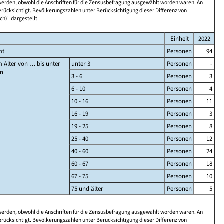
 werden, obwohl die Anschriften für die Zensusbefragung ausgewählt worden waren. An
rücksichtigt. Bevölkerungszahlen unter Berücksichtigung dieser Differenz von
ch)" dargestellt.
Einheit
2022
mt
Personen
94
 Alter von … bis unter
unter 3
Personen
-
en
3 - 6
Personen
3
6 - 10
Personen
4
10 - 16
Personen
11
16 - 19
Personen
3
19 - 25
Personen
8
25 - 40
Personen
12
40 - 60
Personen
24
60 - 67
Personen
18
67 - 75
Personen
10
75 und älter
Personen
5
 werden, obwohl die Anschriften für die Zensusbefragung ausgewählt worden waren. An
rücksichtigt. Bevölkerungszahlen unter Berücksichtigung dieser Differenz von