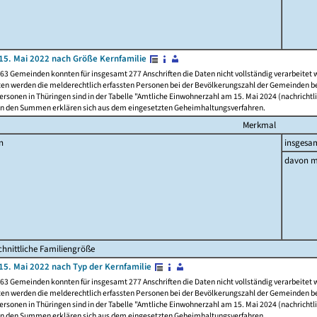
15. Mai 2022 nach Größe Kernfamilie
63 Gemeinden konnten für insgesamt 277 Anschriften die Daten nicht vollständig verarbeitet
ten werden die melderechtlich erfassten Personen bei der Bevölkerungszahl der Gemeinden be
rsonen in Thüringen sind in der Tabelle "Amtliche Einwohnerzahl am 15. Mai 2024 (nachrichtli
n den Summen erklären sich aus dem eingesetzten Geheimhaltungsverfahren.
Merkmal
n
insgesa
davon m
hnittliche Familiengröße
15. Mai 2022 nach Typ der Kernfamilie
63 Gemeinden konnten für insgesamt 277 Anschriften die Daten nicht vollständig verarbeitet
ten werden die melderechtlich erfassten Personen bei der Bevölkerungszahl der Gemeinden be
rsonen in Thüringen sind in der Tabelle "Amtliche Einwohnerzahl am 15. Mai 2024 (nachrichtli
n den Summen erklären sich aus dem eingesetzten Geheimhaltungsverfahren.