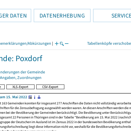
GER DATEN
DATENERHEBUNG
SERVIC
henerklärungen/Abkürzungen
|
Tabellenköpfe verschob
de: Poxdorf
änderungen der Gemeinde
 Angaben, Zuordnungen
am 15. Mai 2022
t 163 Gemeinden konnten für insgesamt 277 Anschriften die Daten nicht vollständig verarbeit
hriften für die Zensusbefragung ausgewählt worden waren. An diesen Anschriften werden die 
nen bei der Bevölkerung der Gemeinden berücksichtigt. Die Bevölkerung unter Berücksichtig
nsgesamt 22 Personen in Thüringen sind in der Tabelle "Bevölkerung am 15. Mai 2022 (nachricht
ngruppe der Deutschen im Ausland ist im Zensus 2022 in der bundesweiten Bevölkerung enthal
rungsfortschreibung liegt diese Information nicht vor, weshalb für die Bevölkerungsfortschrei