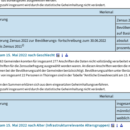
ür das Bundesgebiet ausgewiesen werden.
szahl insgesamt wird durch die statistische Geheimhaltung nicht verändert.
Merkmal
erung
Zensus 
Bevölke
auf Basi
rung Zensus 2022 zur Bevölkerungs- fortschreibung zum 30.06.2022
absolut
2)
is Zensus 2011
prozent
am 15. Mai 2022 nach Geschlecht
63 Gemeinden konnten für insgesamt 277 Anschriften die Daten nicht vollständig verarbeitet 
hriften für die Zensusbefragung ausgewählt worden waren. An diesen Anschriften werden die 
onen bei der Bevölkerungszahl der Gemeinden berücksichtigt. Bevölkerungszahlen unter Berü
z von insgesamt 22 Personen in Thüringen sind in der Tabelle "Amtliche Einwohnerzahl am 15. 
n den Summen erklären sich aus dem eingesetzten Geheimhaltungsverfahren.
szahl insgesamt wird durch die statistische Geheimhaltung nicht verändert.
Merkmal
erung
insgesa
männlic
weiblich
am 15. Mai 2022 nach Alter (Infrastrukturrelevante Altersgruppen)