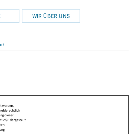
E
WIR ÜBER UNS
en?
et werden,
melderechtlich
ung dieser
lich)" dargestellt.
ten.
bung