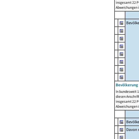
insgesamt 22 Pe
Abweichungen i
Bevölk
Bevölkerung 
In bundesweit 1
diesen Anschrif
insgesamt 22 Pe
Abweichungen i
Bevölk
Davon m