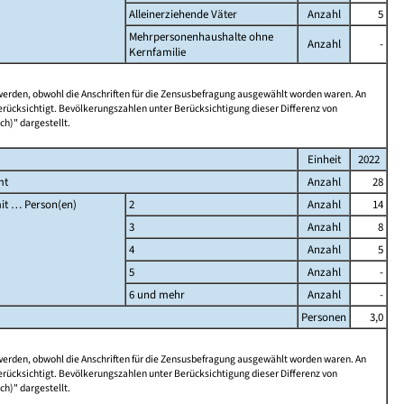
Alleinerziehende Väter
Anzahl
5
Mehrpersonenhaushalte ohne
Anzahl
-
Kernfamilie
 werden, obwohl die Anschriften für die Zensusbefragung ausgewählt worden waren. An
rücksichtigt. Bevölkerungszahlen unter Berücksichtigung dieser Differenz von
ch)" dargestellt.
Einheit
2022
mt
Anzahl
28
it … Person(en)
2
Anzahl
14
3
Anzahl
8
4
Anzahl
5
5
Anzahl
-
6 und mehr
Anzahl
-
Personen
3,0
 werden, obwohl die Anschriften für die Zensusbefragung ausgewählt worden waren. An
rücksichtigt. Bevölkerungszahlen unter Berücksichtigung dieser Differenz von
ch)" dargestellt.