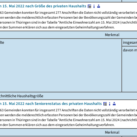
 15. Mai 2022 nach Größe des privaten Haushalts
63 Gemeinden konnten für insgesamt 277 Anschriften die Daten nicht vollständig verarbeitet
ten werden die melderechtlich erfassten Personen bei der Bevölkerungszahl der Gemeinden be
rsonen in Thüringen sind in der Tabelle "Amtliche Einwohnerzahl am 15. Mai 2024 (nachrichtli
n den Summen erklären sich aus dem eingesetzten Geheimhaltungsverfahren.
Merkmal
lte
insgesa
davon m
hnittliche Haushaltsgröße
 15. Mai 2022 nach Seniorenstatus des privaten Haushalts
63 Gemeinden konnten für insgesamt 277 Anschriften die Daten nicht vollständig verarbeitet
ten werden die melderechtlich erfassten Personen bei der Bevölkerungszahl der Gemeinden be
rsonen in Thüringen sind in der Tabelle "Amtliche Einwohnerzahl am 15. Mai 2024 (nachrichtli
n den Summen erklären sich aus dem eingesetzten Geheimhaltungsverfahren.
Merkmal