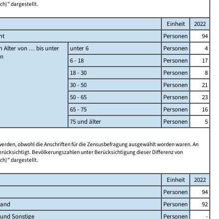
ch)" dargestellt.
Einheit
2022
mt
Personen
94
 Alter von … bis unter
unter 6
Personen
4
en
6 - 18
Personen
17
18 - 30
Personen
8
30 - 50
Personen
21
50 - 65
Personen
23
65 - 75
Personen
16
75 und älter
Personen
5
 werden, obwohl die Anschriften für die Zensusbefragung ausgewählt worden waren. An
rücksichtigt. Bevölkerungszahlen unter Berücksichtigung dieser Differenz von
ch)" dargestellt.
Einheit
2022
Personen
94
land
Personen
92
 und Sonstige
Personen
-