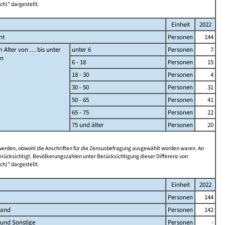
ch)" dargestellt.
Einheit
2022
mt
Personen
144
 Alter von … bis unter
unter 6
Personen
7
en
6 - 18
Personen
15
18 - 30
Personen
4
30 - 50
Personen
31
50 - 65
Personen
41
65 - 75
Personen
22
75 und älter
Personen
20
 werden, obwohl die Anschriften für die Zensusbefragung ausgewählt worden waren. An
rücksichtigt. Bevölkerungszahlen unter Berücksichtigung dieser Differenz von
ch)" dargestellt.
Einheit
2022
Personen
144
land
Personen
142
 und Sonstige
Personen
-