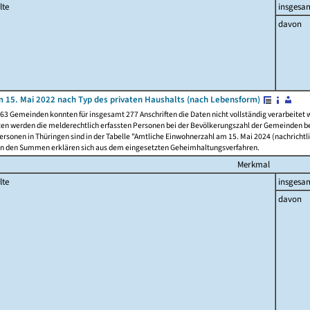
lte
insgesa
davon
 15. Mai 2022 nach Typ des privaten Haushalts (nach Lebensform)
63 Gemeinden konnten für insgesamt 277 Anschriften die Daten nicht vollständig verarbeitet
ten werden die melderechtlich erfassten Personen bei der Bevölkerungszahl der Gemeinden be
rsonen in Thüringen sind in der Tabelle "Amtliche Einwohnerzahl am 15. Mai 2024 (nachrichtli
n den Summen erklären sich aus dem eingesetzten Geheimhaltungsverfahren.
Merkmal
lte
insgesa
davon