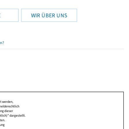
E
WIR ÜBER UNS
en?
et werden,
melderechtlich
ung dieser
lich)" dargestellt.
ten.
bung