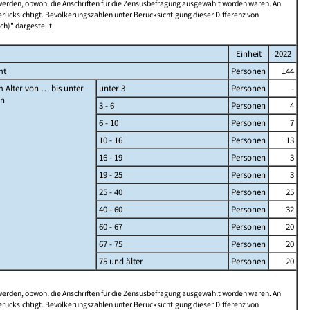
 werden, obwohl die Anschriften für die Zensusbefragung ausgewählt worden waren. An
rücksichtigt. Bevölkerungszahlen unter Berücksichtigung dieser Differenz von
ch)" dargestellt.
Einheit
2022
mt
Personen
144
 Alter von … bis unter
unter 3
Personen
-
en
3 - 6
Personen
4
6 - 10
Personen
7
10 - 16
Personen
13
16 - 19
Personen
3
19 - 25
Personen
3
25 - 40
Personen
25
40 - 60
Personen
32
60 - 67
Personen
20
67 - 75
Personen
20
75 und älter
Personen
20
 werden, obwohl die Anschriften für die Zensusbefragung ausgewählt worden waren. An
rücksichtigt. Bevölkerungszahlen unter Berücksichtigung dieser Differenz von