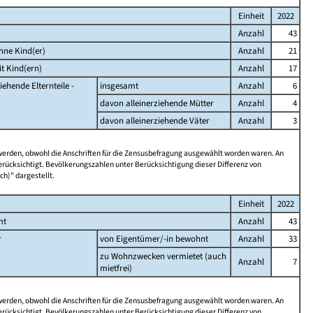
Einheit
2022
Anzahl
43
hne Kind(er)
Anzahl
21
t Kind(ern)
Anzahl
17
iehende Elternteile -
insgesamt
Anzahl
6
davon alleinerziehende Mütter
Anzahl
4
davon alleinerziehende Väter
Anzahl
3
 werden, obwohl die Anschriften für die Zensusbefragung ausgewählt worden waren. An
rücksichtigt. Bevölkerungszahlen unter Berücksichtigung dieser Differenz von
ch)" dargestellt.
Einheit
2022
mt
Anzahl
43
r
von Eigentümer/-in bewohnt
Anzahl
33
zu Wohnzwecken vermietet (auch
Anzahl
7
mietfrei)
 werden, obwohl die Anschriften für die Zensusbefragung ausgewählt worden waren. An
rücksichtigt. Bevölkerungszahlen unter Berücksichtigung dieser Differenz von