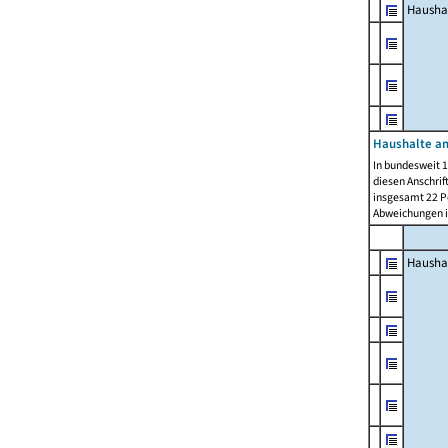
Hausha
Haushalte am
In bundesweit 1
diesen Anschrif
insgesamt 22 Pe
Abweichungen i
Hausha