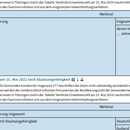
rsonen in Thüringen sind in der Tabelle "Amtliche Einwohnerzahl am 15. Mai 2024 (nachrichtli
n den Summen erklären sich aus dem eingesetzten Geheimhaltungsverfahren.
Merkmal
erung
insgesa
davon im
… Jahr
am 15. Mai 2022 nach Staatsangehörigkeit
63 Gemeinden konnten für insgesamt 277 Anschriften die Daten nicht vollständig verarbeitet
ten werden die melderechtlich erfassten Personen bei der Bevölkerungszahl der Gemeinden be
rsonen in Thüringen sind in der Tabelle "Amtliche Einwohnerzahl am 15. Mai 2024 (nachrichtli
n den Summen erklären sich aus dem eingesetzten Geheimhaltungsverfahren.
Merkmal
erung insgesamt
it Staatsangehörigkeit
Deutsch
Ausland