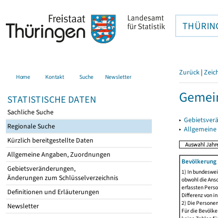
THÜRIN
Zurück
|
Zeic
Home
Kontakt
Suche
Newsletter
Gemein
STATISTISCHE DATEN
Sachliche Suche
▸
Gebietsver
Regionale Suche
▸
Allgemeine
Kürzlich bereitgestellte Daten
Allgemeine Angaben, Zuordnungen
Bevölkerung 
Gebietsveränderungen,
1) In bundeswei
Änderungen zum Schlüsselverzeichnis
obwohl die Ansc
erfassten Perso
Definitionen und Erläuterungen
Differenz von i
2) Die Persone
Newsletter
Für die Bevölke