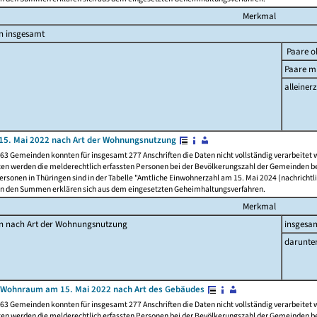
Merkmal
n insgesamt
Paare o
Paare mi
alleinerz
15. Mai 2022 nach Art der Wohnungsnutzung
63 Gemeinden konnten für insgesamt 277 Anschriften die Daten nicht vollständig verarbeitet
ten werden die melderechtlich erfassten Personen bei der Bevölkerungszahl der Gemeinden be
rsonen in Thüringen sind in der Tabelle "Amtliche Einwohnerzahl am 15. Mai 2024 (nachrichtli
n den Summen erklären sich aus dem eingesetzten Geheimhaltungsverfahren.
Merkmal
en nach Art der Wohnungsnutzung
insgesa
darunte
 Wohnraum am 15. Mai 2022 nach Art des Gebäudes
63 Gemeinden konnten für insgesamt 277 Anschriften die Daten nicht vollständig verarbeitet
ten werden die melderechtlich erfassten Personen bei der Bevölkerungszahl der Gemeinden be