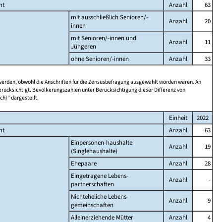
mt
Anzahl
63
mit ausschließlich Senioren/-
Anzahl
20
innen
mit Senioren/-innen und
Anzahl
11
Jüngeren
ohne Senioren/-innen
Anzahl
33
 werden, obwohl die Anschriften für die Zensusbefragung ausgewählt worden waren. An
rücksichtigt. Bevölkerungszahlen unter Berücksichtigung dieser Differenz von
ch)" dargestellt.
Einheit
2022
mt
Anzahl
63
Einpersonen-haushalte
Anzahl
19
(Singlehaushalte)
Ehepaare
Anzahl
28
Eingetragene Lebens-
Anzahl
-
partnerschaften
Nichteheliche Lebens-
Anzahl
9
gemeinschaften
Alleinerziehende Mütter
Anzahl
4