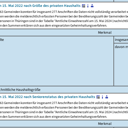
 15. Mai 2022 nach Größe des privaten Haushalts
63 Gemeinden konnten für insgesamt 277 Anschriften die Daten nicht vollständig verarbeitet
ten werden die melderechtlich erfassten Personen bei der Bevölkerungszahl der Gemeinden be
rsonen in Thüringen sind in der Tabelle "Amtliche Einwohnerzahl am 15. Mai 2024 (nachrichtli
n den Summen erklären sich aus dem eingesetzten Geheimhaltungsverfahren.
Merkmal
lte
insgesa
davon m
hnittliche Haushaltsgröße
 15. Mai 2022 nach Seniorenstatus des privaten Haushalts
63 Gemeinden konnten für insgesamt 277 Anschriften die Daten nicht vollständig verarbeitet
ten werden die melderechtlich erfassten Personen bei der Bevölkerungszahl der Gemeinden be
rsonen in Thüringen sind in der Tabelle "Amtliche Einwohnerzahl am 15. Mai 2024 (nachrichtli
n den Summen erklären sich aus dem eingesetzten Geheimhaltungsverfahren.
Merkmal