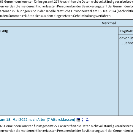
63 Gemeinden konnten für insgesamt 277 Anschriften die Daten nicht vollständig verarbeitet
ten werden die melderechtlich erfassten Personen bei der Bevölkerungszahl der Gemeinden be
rsonen in Thüringen sind in der Tabelle "Amtliche Einwohnerzahl am 15. Mai 2024 (nachrichtli
n den Summen erklären sich aus dem eingesetzten Geheimhaltungsverfahren.
Merkmal
erung
insgesa
davon im
… Jahr
am 15. Mai 2022 nach Alter (7 Altersklassen)
63 Gemeinden konnten für insgesamt 277 Anschriften die Daten nicht vollständig verarbeitet
ten werden die melderechtlich erfassten Personen bei der Bevölkerungszahl der Gemeinden be