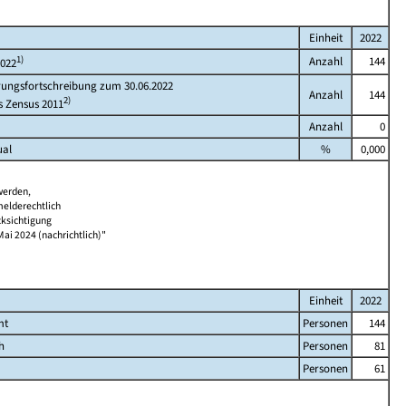
Einheit
2022
1)
Anzahl
144
2022
rungsfortschreibung zum 30.06.2022
Anzahl
144
2)
s Zensus 2011
Anzahl
0
ual
%
0,000
werden,
melderechtlich
cksichtigung
Mai 2024 (nachrichtlich)"
Einheit
2022
mt
Personen
144
h
Personen
81
Personen
61