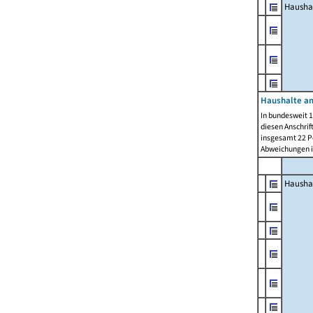
Hausha
Haushalte am
In bundesweit 1
diesen Anschrif
insgesamt 22 Pe
Abweichungen i
Hausha