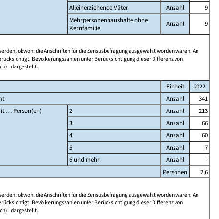
Alleinerziehende Väter
Anzahl
9
Mehrpersonenhaushalte ohne
Anzahl
9
Kernfamilie
 werden, obwohl die Anschriften für die Zensusbefragung ausgewählt worden waren. An
rücksichtigt. Bevölkerungszahlen unter Berücksichtigung dieser Differenz von
ch)" dargestellt.
Einheit
2022
mt
Anzahl
341
it … Person(en)
2
Anzahl
213
3
Anzahl
66
4
Anzahl
60
5
Anzahl
7
6 und mehr
Anzahl
-
Personen
2,6
 werden, obwohl die Anschriften für die Zensusbefragung ausgewählt worden waren. An
rücksichtigt. Bevölkerungszahlen unter Berücksichtigung dieser Differenz von
ch)" dargestellt.