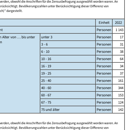
 werden, obwohl die Anschriften für die Zensusbefragung ausgewählt worden waren. An
rücksichtigt. Bevölkerungszahlen unter Berücksichtigung dieser Differenz von
ch)" dargestellt.
Einheit
2022
mt
Personen
1 143
 Alter von … bis unter
unter 3
Personen
17
en
3 - 6
Personen
31
6 - 10
Personen
38
10 - 16
Personen
64
16 - 19
Personen
34
19 - 25
Personen
37
25 - 40
Personen
161
40 - 60
Personen
344
60 - 67
Personen
153
67 - 75
Personen
124
75 und älter
Personen
142
 werden, obwohl die Anschriften für die Zensusbefragung ausgewählt worden waren. An
rücksichtigt. Bevölkerungszahlen unter Berücksichtigung dieser Differenz von