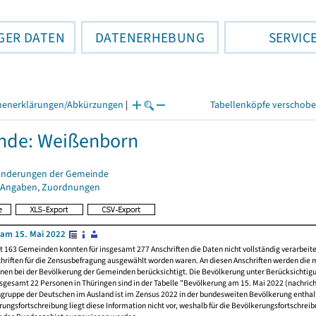
GER DATEN
DATENERHEBUNG
SERVIC
henerklärungen/Abkürzungen
|
Tabellenköpfe verschob
nde: Weißenborn
änderungen der Gemeinde
 Angaben, Zuordnungen
am 15. Mai 2022
t 163 Gemeinden konnten für insgesamt 277 Anschriften die Daten nicht vollständig verarbeit
hriften für die Zensusbefragung ausgewählt worden waren. An diesen Anschriften werden die 
nen bei der Bevölkerung der Gemeinden berücksichtigt. Die Bevölkerung unter Berücksichtig
nsgesamt 22 Personen in Thüringen sind in der Tabelle "Bevölkerung am 15. Mai 2022 (nachricht
ngruppe der Deutschen im Ausland ist im Zensus 2022 in der bundesweiten Bevölkerung enthal
rungsfortschreibung liegt diese Information nicht vor, weshalb für die Bevölkerungsfortschrei