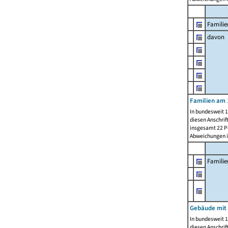
Familie
davon
Familien am 
In bundesweit 1
diesen Anschrif
insgesamt 22 Pe
Abweichungen i
Famili
Gebäude mit
In bundesweit 1
diesen Anschrif