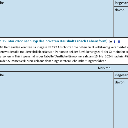
lte
insgesa
davon
 15. Mai 2022 nach Typ des privaten Haushalts (nach Lebensform)
63 Gemeinden konnten für insgesamt 277 Anschriften die Daten nicht vollständig verarbeitet
ten werden die melderechtlich erfassten Personen bei der Bevölkerungszahl der Gemeinden be
rsonen in Thüringen sind in der Tabelle "Amtliche Einwohnerzahl am 15. Mai 2024 (nachrichtli
n den Summen erklären sich aus dem eingesetzten Geheimhaltungsverfahren.
Merkmal
lte
insgesa
davon