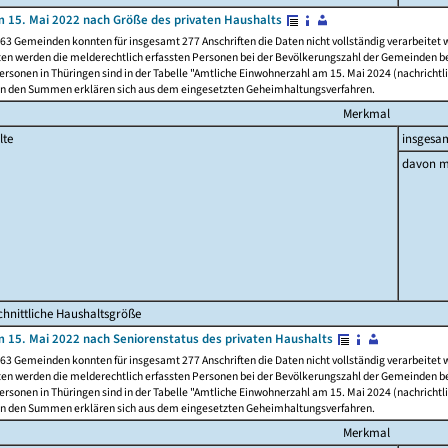
 15. Mai 2022 nach Größe des privaten Haushalts
63 Gemeinden konnten für insgesamt 277 Anschriften die Daten nicht vollständig verarbeitet
ten werden die melderechtlich erfassten Personen bei der Bevölkerungszahl der Gemeinden be
rsonen in Thüringen sind in der Tabelle "Amtliche Einwohnerzahl am 15. Mai 2024 (nachrichtli
n den Summen erklären sich aus dem eingesetzten Geheimhaltungsverfahren.
Merkmal
lte
insgesa
davon m
hnittliche Haushaltsgröße
 15. Mai 2022 nach Seniorenstatus des privaten Haushalts
63 Gemeinden konnten für insgesamt 277 Anschriften die Daten nicht vollständig verarbeitet
ten werden die melderechtlich erfassten Personen bei der Bevölkerungszahl der Gemeinden be
rsonen in Thüringen sind in der Tabelle "Amtliche Einwohnerzahl am 15. Mai 2024 (nachrichtli
n den Summen erklären sich aus dem eingesetzten Geheimhaltungsverfahren.
Merkmal