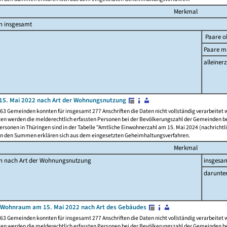
Merkmal
n insgesamt
Paare o
Paare mi
alleinerz
15. Mai 2022 nach Art der Wohnungsnutzung
63 Gemeinden konnten für insgesamt 277 Anschriften die Daten nicht vollständig verarbeitet
ten werden die melderechtlich erfassten Personen bei der Bevölkerungszahl der Gemeinden be
rsonen in Thüringen sind in der Tabelle "Amtliche Einwohnerzahl am 15. Mai 2024 (nachrichtli
n den Summen erklären sich aus dem eingesetzten Geheimhaltungsverfahren.
Merkmal
en nach Art der Wohnungsnutzung
insgesa
darunte
 Wohnraum am 15. Mai 2022 nach Art des Gebäudes
63 Gemeinden konnten für insgesamt 277 Anschriften die Daten nicht vollständig verarbeitet
ten werden die melderechtlich erfassten Personen bei der Bevölkerungszahl der Gemeinden be