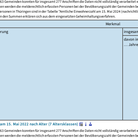
63 Gemeinden konnten für insgesamt 277 Anschriften die Daten nicht vollständig verarbeitet
ten werden die melderechtlich erfassten Personen bei der Bevölkerungszahl der Gemeinden be
rsonen in Thüringen sind in der Tabelle "Amtliche Einwohnerzahl am 15. Mai 2024 (nachrichtli
n den Summen erklären sich aus dem eingesetzten Geheimhaltungsverfahren.
Merkmal
erung
insgesa
davon im
… Jahr
am 15. Mai 2022 nach Alter (7 Altersklassen)
63 Gemeinden konnten für insgesamt 277 Anschriften die Daten nicht vollständig verarbeitet
ten werden die melderechtlich erfassten Personen bei der Bevölkerungszahl der Gemeinden be