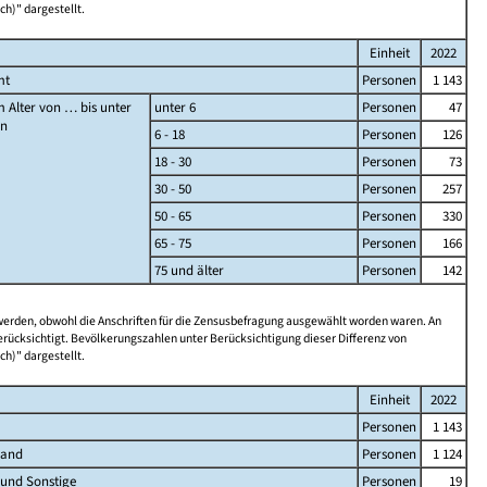
ch)" dargestellt.
Einheit
2022
mt
Personen
1 143
 Alter von … bis unter
unter 6
Personen
47
en
6 - 18
Personen
126
18 - 30
Personen
73
30 - 50
Personen
257
50 - 65
Personen
330
65 - 75
Personen
166
75 und älter
Personen
142
 werden, obwohl die Anschriften für die Zensusbefragung ausgewählt worden waren. An
rücksichtigt. Bevölkerungszahlen unter Berücksichtigung dieser Differenz von
ch)" dargestellt.
Einheit
2022
Personen
1 143
land
Personen
1 124
 und Sonstige
Personen
19