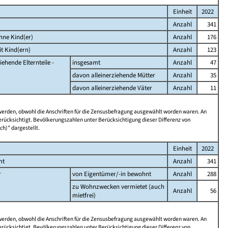
Einheit
2022
Anzahl
341
hne Kind(er)
Anzahl
176
t Kind(ern)
Anzahl
123
iehende Elternteile -
insgesamt
Anzahl
47
davon alleinerziehende Mütter
Anzahl
35
davon alleinerziehende Väter
Anzahl
11
 werden, obwohl die Anschriften für die Zensusbefragung ausgewählt worden waren. An
rücksichtigt. Bevölkerungszahlen unter Berücksichtigung dieser Differenz von
ch)" dargestellt.
Einheit
2022
mt
Anzahl
341
r
von Eigentümer/-in bewohnt
Anzahl
288
zu Wohnzwecken vermietet (auch
Anzahl
56
mietfrei)
 werden, obwohl die Anschriften für die Zensusbefragung ausgewählt worden waren. An
rücksichtigt. Bevölkerungszahlen unter Berücksichtigung dieser Differenz von