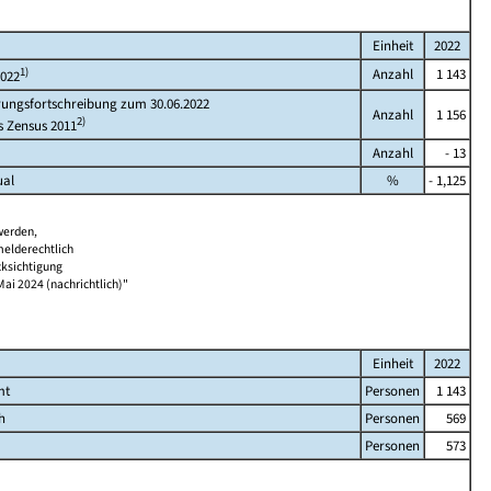
Einheit
2022
1)
Anzahl
1 143
2022
rungsfortschreibung zum 30.06.2022
Anzahl
1 156
2)
s Zensus 2011
Anzahl
- 13
ual
%
- 1,125
werden,
melderechtlich
cksichtigung
Mai 2024 (nachrichtlich)"
Einheit
2022
mt
Personen
1 143
h
Personen
569
Personen
573