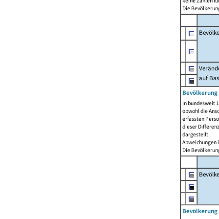
keine Zahlen f
Die Bevölkerung
Bevölk
Verände
auf Bas
Bevölkerung 
In bundesweit 1
obwohl die Ansc
erfassten Pers
dieser Differen
dargestellt.
Abweichungen i
Die Bevölkerung
Bevölk
Bevölkerung 