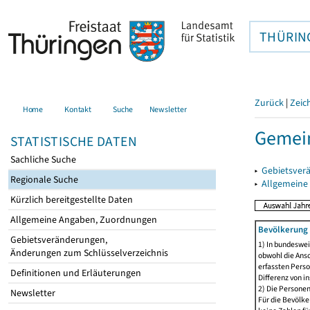
THÜRIN
Zurück
|
Zeic
Home
Kontakt
Suche
Newsletter
Gemei
STATISTISCHE DATEN
Sachliche Suche
▸
Gebietsver
Regionale Suche
▸
Allgemeine
Kürzlich bereitgestellte Daten
Allgemeine Angaben, Zuordnungen
Bevölkerung 
Gebietsveränderungen,
1) In bundeswei
Änderungen zum Schlüsselverzeichnis
obwohl die Ansc
erfassten Perso
Definitionen und Erläuterungen
Differenz von i
2) Die Persone
Newsletter
Für die Bevölke