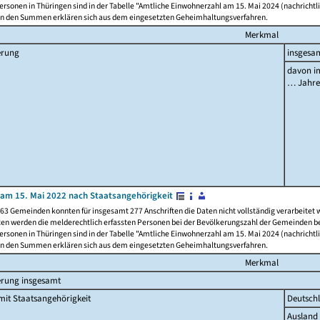
rsonen in Thüringen sind in der Tabelle "Amtliche Einwohnerzahl am 15. Mai 2024 (nachrichtli
n den Summen erklären sich aus dem eingesetzten Geheimhaltungsverfahren.
Merkmal
erung
insgesa
davon im
… Jahr
am 15. Mai 2022 nach Staatsangehörigkeit
63 Gemeinden konnten für insgesamt 277 Anschriften die Daten nicht vollständig verarbeitet
ten werden die melderechtlich erfassten Personen bei der Bevölkerungszahl der Gemeinden be
rsonen in Thüringen sind in der Tabelle "Amtliche Einwohnerzahl am 15. Mai 2024 (nachrichtli
n den Summen erklären sich aus dem eingesetzten Geheimhaltungsverfahren.
Merkmal
erung insgesamt
it Staatsangehörigkeit
Deutsch
Ausland