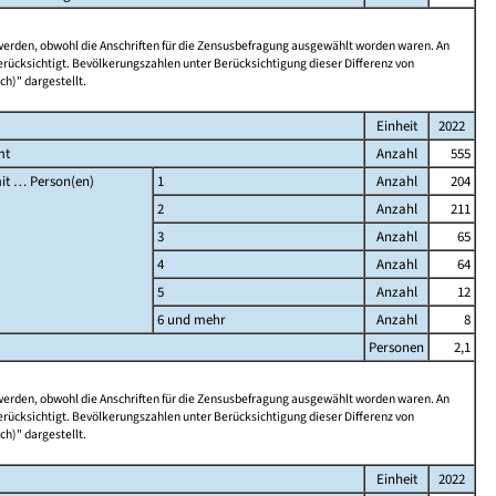
 werden, obwohl die Anschriften für die Zensusbefragung ausgewählt worden waren. An
rücksichtigt. Bevölkerungszahlen unter Berücksichtigung dieser Differenz von
ch)" dargestellt.
Einheit
2022
mt
Anzahl
555
it … Person(en)
1
Anzahl
204
2
Anzahl
211
3
Anzahl
65
4
Anzahl
64
5
Anzahl
12
6 und mehr
Anzahl
8
Personen
2,1
 werden, obwohl die Anschriften für die Zensusbefragung ausgewählt worden waren. An
rücksichtigt. Bevölkerungszahlen unter Berücksichtigung dieser Differenz von
ch)" dargestellt.
Einheit
2022