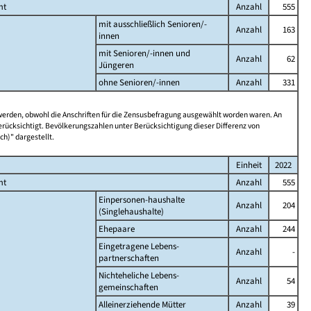
mt
Anzahl
555
mit ausschließlich Senioren/-
Anzahl
163
innen
mit Senioren/-innen und
Anzahl
62
Jüngeren
ohne Senioren/-innen
Anzahl
331
 werden, obwohl die Anschriften für die Zensusbefragung ausgewählt worden waren. An
rücksichtigt. Bevölkerungszahlen unter Berücksichtigung dieser Differenz von
ch)" dargestellt.
Einheit
2022
mt
Anzahl
555
Einpersonen-haushalte
Anzahl
204
(Singlehaushalte)
Ehepaare
Anzahl
244
Eingetragene Lebens-
Anzahl
-
partnerschaften
Nichteheliche Lebens-
Anzahl
54
gemeinschaften
Alleinerziehende Mütter
Anzahl
39