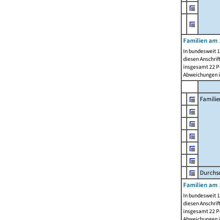
Familien am 
In bundesweit 1
diesen Anschrif
insgesamt 22 Pe
Abweichungen i
Familie
Durchsc
Familien am 
In bundesweit 1
diesen Anschrif
insgesamt 22 Pe
Abweichungen i