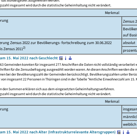
ür das Bundesgebiet ausgewiesen werden.
szahl insgesamt wird durch die statistische Geheimhaltung nicht verändert.
Merkmal
erung
Zensus 
Bevölke
auf Basi
rung Zensus 2022 zur Bevölkerungs- fortschreibung zum 30.06.2022
absolut
2)
is Zensus 2011
prozent
am 15. Mai 2022 nach Geschlecht
63 Gemeinden konnten für insgesamt 277 Anschriften die Daten nicht vollständig verarbeitet 
hriften für die Zensusbefragung ausgewählt worden waren. An diesen Anschriften werden die 
onen bei der Bevölkerungszahl der Gemeinden berücksichtigt. Bevölkerungszahlen unter Berü
z von insgesamt 22 Personen in Thüringen sind in der Tabelle "Amtliche Einwohnerzahl am 15. 
n den Summen erklären sich aus dem eingesetzten Geheimhaltungsverfahren.
szahl insgesamt wird durch die statistische Geheimhaltung nicht verändert.
Merkmal
erung
insgesa
männlic
weiblich
am 15. Mai 2022 nach Alter (Infrastrukturrelevante Altersgruppen)