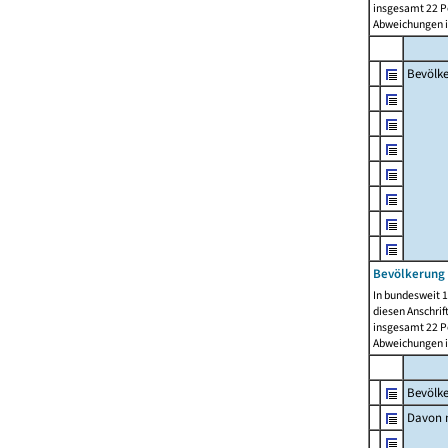
insgesamt 22 Pe
Abweichungen i
Bevölk
Bevölkerung 
In bundesweit 1
diesen Anschrif
insgesamt 22 Pe
Abweichungen i
Bevölk
Davon m