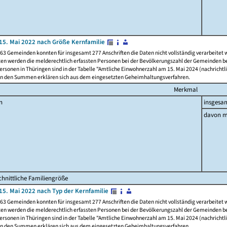
15. Mai 2022 nach Größe Kernfamilie
63 Gemeinden konnten für insgesamt 277 Anschriften die Daten nicht vollständig verarbeitet
ten werden die melderechtlich erfassten Personen bei der Bevölkerungszahl der Gemeinden be
rsonen in Thüringen sind in der Tabelle "Amtliche Einwohnerzahl am 15. Mai 2024 (nachrichtli
n den Summen erklären sich aus dem eingesetzten Geheimhaltungsverfahren.
Merkmal
n
insgesa
davon m
hnittliche Familiengröße
15. Mai 2022 nach Typ der Kernfamilie
63 Gemeinden konnten für insgesamt 277 Anschriften die Daten nicht vollständig verarbeitet
ten werden die melderechtlich erfassten Personen bei der Bevölkerungszahl der Gemeinden be
rsonen in Thüringen sind in der Tabelle "Amtliche Einwohnerzahl am 15. Mai 2024 (nachrichtli
n den Summen erklären sich aus dem eingesetzten Geheimhaltungsverfahren.