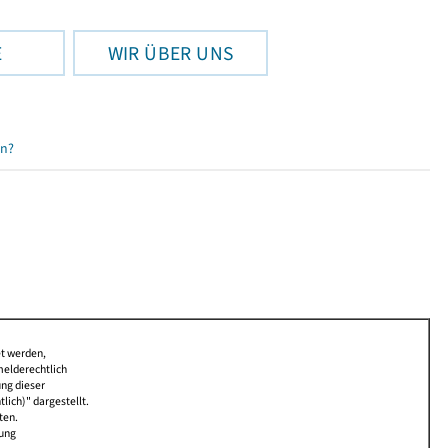
E
WIR ÜBER UNS
en?
et werden,
melderechtlich
ung dieser
lich)" dargestellt.
ten.
bung