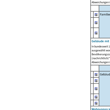
Abweichungen i
Famili
Gebäude mit
In bundesweit 1
ausgewählt wor
Bevölkerungszah
(nachrichtlich)"
Abweichungen i
Gebäud
Wohnungen i