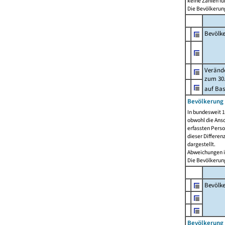
keine Zahlen f
Die Bevölkerung
Bevölk
Verände
zum 30.
auf Bas
Bevölkerung 
In bundesweit 1
obwohl die Ansc
erfassten Pers
dieser Differen
dargestellt.
Abweichungen i
Die Bevölkerung
Bevölk
Bevölkerung 