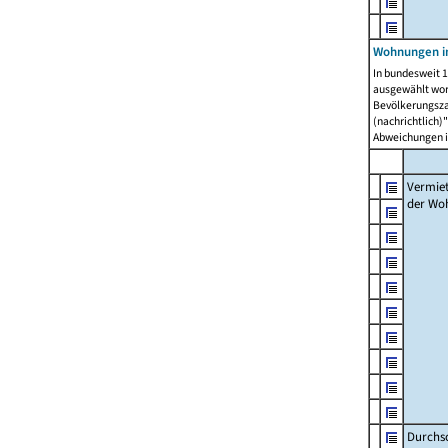
Wohnungen in
In bundesweit 1
ausgewählt wor
Bevölkerungszah
(nachrichtlich)"
Abweichungen i
Vermie
der Wo
Durchs