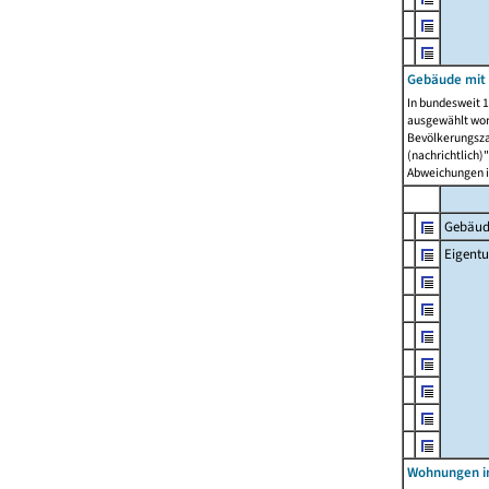
Gebäude mit
In bundesweit 1
ausgewählt wor
Bevölkerungszah
(nachrichtlich)"
Abweichungen i
Gebäud
Eigent
Wohnungen in