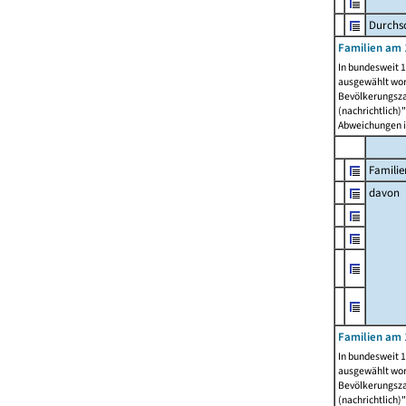
Durchsc
Familien am 
In bundesweit 1
ausgewählt wor
Bevölkerungszah
(nachrichtlich)"
Abweichungen i
Familie
davon
Familien am 
In bundesweit 1
ausgewählt wor
Bevölkerungszah
(nachrichtlich)"