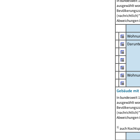
In bundesweit 1
ausgewählt wor
Bevölkerungszah
(nachrichtlich)"
Abweichungen i
Wohnun
Darunt
Wohnun
Gebäude mit
In bundesweit 1
ausgewählt wor
Bevölkerungszah
(nachrichtlich)"
Abweichungen i
1)
auch Nachtsp