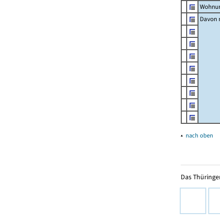
Wohnun
Davon m
▴
nach oben
Das Thüringer