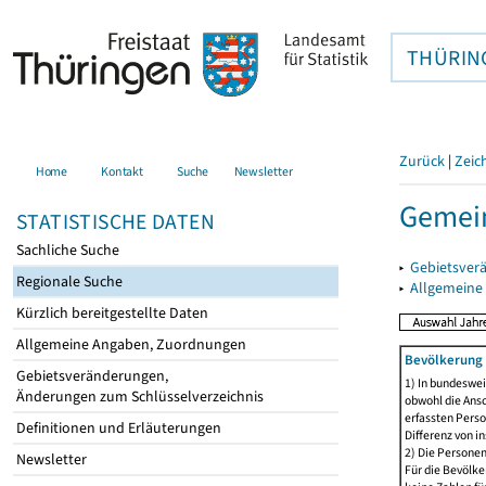
THÜRIN
Zurück
|
Zeic
Home
Kontakt
Suche
Newsletter
Gemein
STATISTISCHE DATEN
Sachliche Suche
▸
Gebietsver
Regionale Suche
▸
Allgemeine
Kürzlich bereitgestellte Daten
Allgemeine Angaben, Zuordnungen
Bevölkerung 
Gebietsveränderungen,
1) In bundeswei
Änderungen zum Schlüsselverzeichnis
obwohl die Ansc
erfassten Perso
Definitionen und Erläuterungen
Differenz von i
2) Die Persone
Newsletter
Für die Bevölke