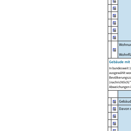
Wohnun
Wohnfl
Gebäude mit
In bundesweit 1
ausgewählt wor
Bevölkerungszah
(nachrichtlich)"
Abweichungen i
Gebäud
Davon m