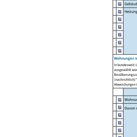
Gebäud
Heizun
Wohnungen i
In bundesweit 1
ausgewählt wor
Bevölkerungszah
(nachrichtlich)"
Abweichungen i
Wohnun
Davon 