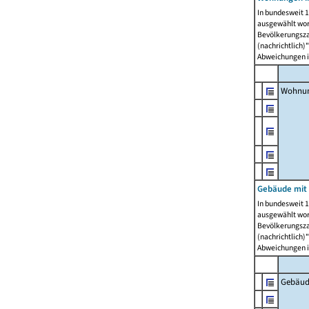
In bundesweit 1
ausgewählt wor
Bevölkerungszah
(nachrichtlich)"
Abweichungen i
Wohnun
Gebäude mit 
In bundesweit 1
ausgewählt wor
Bevölkerungszah
(nachrichtlich)"
Abweichungen i
Gebäud