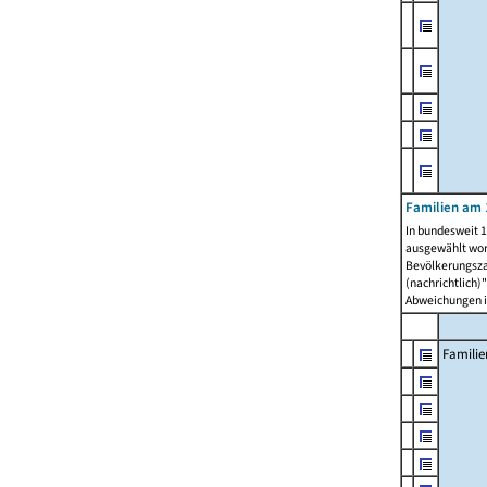
Familien am 
In bundesweit 1
ausgewählt wor
Bevölkerungszah
(nachrichtlich)"
Abweichungen i
Familie