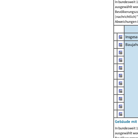
In bundesweit 1
ausgewählt wor
Bevölkerungszah
(nachrichtlich)"
Abweichungen i
Insges
Baujahr
Gebäude mit
In bundesweit 1
ausgewählt wor