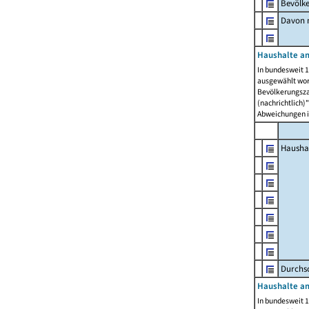
Bevölk
Davon m
Haushalte am
In bundesweit 1
ausgewählt wor
Bevölkerungszah
(nachrichtlich)"
Abweichungen i
Hausha
Durchsc
Haushalte am
In bundesweit 1